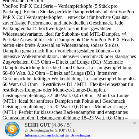
Widerstand:
0,8 Ohm
VooPoo PnP X Coil Serie – Verdampferköpfe (5 Stück pro
Packung) Erleben Sie das perfekte Dampferlebnis mit den VooPoo
PnP X Coil Verdampferköpfen – entwickelt für höchste Qualität,
zuverlässige Performance und individuellen Geschmack. Jede
Packung enthält 5 hochwertige Coils in Ihrer gewählten
Widerstandsvariante, ideal für Subohm- und MTL-Dampfer. 💨
Perfekte Auswahl für jeden Dampfer 🔥 Die VooPoo PnP X Heads
bieten eine breite Auswahl an Widerständen, sodass Sie das
Dampfen genau nach Ihren Vorlieben gestalten können – ob
intensive Wolkenproduktion, intensiver Geschmack oder klassisches
Zugverhalten. 0,15 Ohm – Direkt auf Lunge (DL) Maximale
Dampfentwicklung für echte Cloud Chaser. Leistungsempfehlung:
60–80 Watt. 0,2 Ohm – Direkt auf Lunge (DL) Intensiver
Geschmack bei kräftiger Wolkenbildung. Leistungsempfehlung: 40–
60 Watt. 0,3 Ohm – Restriktives DL / MTL Flexibel einsetzbar für
restriktives Lungen- oder Mund-zu-Lunge-Dampfen.
Leistungsempfehlung: 32–40 Watt. 0,45 Ohm – Mund-zu-Lunge
(MTL) Ideal für sanfteres Dampfen mit Fokus auf Geschmack.
Leistungsempfehlung: 25–32 Watt. 0,6 Ohm – Mund-zu-Lunge
(MTL) Perfekt für klassisches Backendampfen und entspanntes
Genussdampfen. Leistungsempfehlung: 18–23 Watt. 0,8 Ohm –
×
Mund-zu-Lunge (MTL) Sanftes Dampfen mit geringer Leistung,
(4.86 / 5)
SEHR GUT
ideal für den Alltag. Leistungsempfehlung: 12–16 Watt. 1,0 Ohm –
27
Bewertungen bei SHOPVOTE
Mund-zu-Lunge (MTL) Niedrigverbrauchs-Coil für lange,
Informationen zur Echtheit der Bewertungen