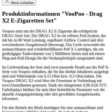
Menü schließen
Produktinformationen "VooPoo - Drag
X2 E-Zigaretten Set"
Voopoo setzt mit der DRAG X2 E-Zigarette die erfolgreiche
DRAG-Serie fort. Die DRAG X2 ist ein offenes Pod-System, das
mit bis zu 80 Watt Leistung, regelbarer Airflow Control und drei
verschiedenen Ausgabemodi überzeugt. Das Gerät verwendet die
austauschbaren und wiederbefüllbaren PnP X Cartridges, die ein
großzügiges Tankvolumen von 5 Millilitern bieten und mit einem
Plug-and-Pull-Design für die Verdampferköpfe ausgestattet sind.
Im Lieferumfang des Sets sind zwei passende Heads aus der PnP X-
Serie von Voopoo enthalten, die für das direkte Inhalieren ausgelegt
sind und Widerstände von 0,15 Ohm bzw. 0,3 Ohm haben. Die
Voopoo DRAG X2 wird über die Feuertaste in Verbindung mit
zwei Einstelltasten gesteuert. Dank des integrierten 0,96-Zoll-TFT-
Farbdisplays bleiben Sie stets über betriebliche Parameter wie die
aktuelle Ausgangsleistung oder den gewählten Ausgabemodus
informiert.
Für den Betrieb des Mods benötigen Sie eine austauschbare und