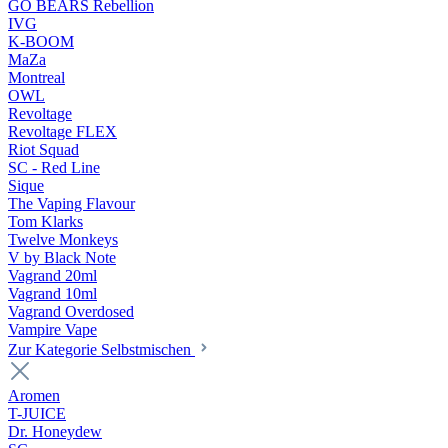
GO BEARS Rebellion
IVG
K-BOOM
MaZa
Montreal
OWL
Revoltage
Revoltage FLEX
Riot Squad
SC - Red Line
Sique
The Vaping Flavour
Tom Klarks
Twelve Monkeys
V by Black Note
Vagrand 20ml
Vagrand 10ml
Vagrand Overdosed
Vampire Vape
Zur Kategorie Selbstmischen
Aromen
T-JUICE
Dr. Honeydew