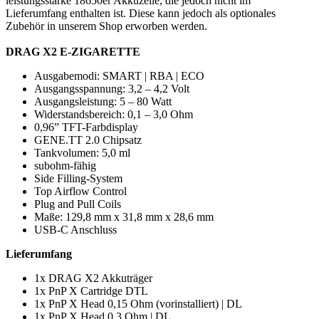
leistungsstarke 18650er Akkuzelle, die jedoch nicht im
Lieferumfang enthalten ist. Diese kann jedoch als optionales
Zubehör in unserem Shop erworben werden.
DRAG X2 E-ZIGARETTE
Ausgabemodi: SMART | RBA | ECO
Ausgangsspannung: 3,2 – 4,2 Volt
Ausgangsleistung: 5 – 80 Watt
Widerstandsbereich: 0,1 – 3,0 Ohm
0,96” TFT-Farbdisplay
GENE.TT 2.0 Chipsatz
Tankvolumen: 5,0 ml
subohm-fähig
Side Filling-System
Top Airflow Control
Plug and Pull Coils
Maße: 129,8 mm x 31,8 mm x 28,6 mm
USB-C Anschluss
Lieferumfang
1x DRAG X2 Akkuträger
1x PnP X Cartridge DTL
1x PnP X Head 0,15 Ohm (vorinstalliert) | DL
1x PnP X Head 0,3 Ohm | DL