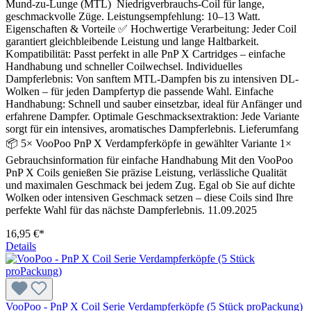
Mund-zu-Lunge (MTL) Niedrigverbrauchs-Coil für lange,
geschmackvolle Züge. Leistungsempfehlung: 10–13 Watt.
Eigenschaften & Vorteile ✅ Hochwertige Verarbeitung: Jeder Coil
garantiert gleichbleibende Leistung und lange Haltbarkeit.
Kompatibilität: Passt perfekt in alle PnP X Cartridges – einfache
Handhabung und schneller Coilwechsel. Individuelles
Dampferlebnis: Von sanftem MTL-Dampfen bis zu intensiven DL-
Wolken – für jeden Dampfertyp die passende Wahl. Einfache
Handhabung: Schnell und sauber einsetzbar, ideal für Anfänger und
erfahrene Dampfer. Optimale Geschmacksextraktion: Jede Variante
sorgt für ein intensives, aromatisches Dampferlebnis. Lieferumfang
📦 5× VooPoo PnP X Verdampferköpfe in gewählter Variante 1×
Gebrauchsinformation für einfache Handhabung Mit den VooPoo
PnP X Coils genießen Sie präzise Leistung, verlässliche Qualität
und maximalen Geschmack bei jedem Zug. Egal ob Sie auf dichte
Wolken oder intensiven Geschmack setzen – diese Coils sind Ihre
perfekte Wahl für das nächste Dampferlebnis. 11.09.2025
16,95 €*
Details
VooPoo - PnP X Coil Serie Verdampferköpfe (5 Stück proPackung)