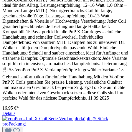
ideal für den Alltag. Leistungsempfehlung: 12–16 Watt. 1,0 Ohm –
Mund-zu-Lunge (MTL) Niedrigverbrauchs-Coil für lange,
geschmackvolle Züge. Leistungsempfehlung: 10–13 Watt.
Eigenschaften & Vorteile ✅ Hochwertige Verarbeitung: Jeder Coil
garantiert gleichbleibende Leistung und lange Haltbarkeit.
Kompatibilität: Passt perfekt in alle PnP X Cartridges – einfache
Handhabung und schneller Coilwechsel. Individuelles
Dampferlebnis: Von sanftem MTL-Dampfen bis zu intensiven DL-
Wolken – für jeden Dampfertyp die passende Wahl. Einfache
Handhabung: Schnell und sauber einsetzbar, ideal für Anfänger und
erfahrene Dampfer. Optimale Geschmacksextraktion: Jede Variante
sorgt für ein intensives, aromatisches Dampferlebnis. Lieferumfang
📦 5× VooPoo PnP X Verdampferköpfe in gewählter Variante 1×
Gebrauchsinformation für einfache Handhabung Mit den VooPoo
PnP X Coils genießen Sie präzise Leistung, verlässliche Qualität
und maximalen Geschmack bei jedem Zug. Egal ob Sie auf dichte
Wolken oder intensiven Geschmack setzen – diese Coils sind Ihre
perfekte Wahl für das nächste Dampferlebnis. 11.09.2025
16,95 €*
Details