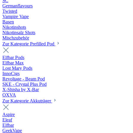
SC
Germanflavours
Twisted
Vampire Vape
Basen
Nikotinshots
Nikotinsalz Shots
Mischzubehör
Zur Kategorie Prefilled Pod
Elfbar Pods
Elfbar Max
Lost Mary Pods
InnoCigs
Revoltage - Beam Pod
SKE - Crystal Plus Pod
X-Shisha by X-Bar
OXVA
Zur Kategorie Akkuträger
Aspire
Eleaf
Elfbar
GeekVape