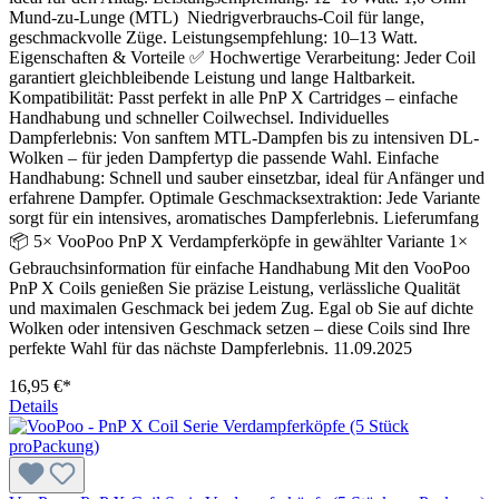
Mund-zu-Lunge (MTL) Niedrigverbrauchs-Coil für lange,
geschmackvolle Züge. Leistungsempfehlung: 10–13 Watt.
Eigenschaften & Vorteile ✅ Hochwertige Verarbeitung: Jeder Coil
garantiert gleichbleibende Leistung und lange Haltbarkeit.
Kompatibilität: Passt perfekt in alle PnP X Cartridges – einfache
Handhabung und schneller Coilwechsel. Individuelles
Dampferlebnis: Von sanftem MTL-Dampfen bis zu intensiven DL-
Wolken – für jeden Dampfertyp die passende Wahl. Einfache
Handhabung: Schnell und sauber einsetzbar, ideal für Anfänger und
erfahrene Dampfer. Optimale Geschmacksextraktion: Jede Variante
sorgt für ein intensives, aromatisches Dampferlebnis. Lieferumfang
📦 5× VooPoo PnP X Verdampferköpfe in gewählter Variante 1×
Gebrauchsinformation für einfache Handhabung Mit den VooPoo
PnP X Coils genießen Sie präzise Leistung, verlässliche Qualität
und maximalen Geschmack bei jedem Zug. Egal ob Sie auf dichte
Wolken oder intensiven Geschmack setzen – diese Coils sind Ihre
perfekte Wahl für das nächste Dampferlebnis. 11.09.2025
16,95 €*
Details