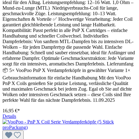
ideal für den Alltag. Leistungsempfehlung: 12–16 Watt. 1,0 Ohm –
Mund-zu-Lunge (MTL) Niedrigverbrauchs-Coil für lange,
geschmackvolle Züge. Leistungsempfehlung: 10–13 Watt.
Eigenschaften & Vorteile ✅ Hochwertige Verarbeitung: Jeder Coil
garantiert gleichbleibende Leistung und lange Haltbarkeit.
Kompatibilität: Passt perfekt in alle PnP X Cartridges – einfache
Handhabung und schneller Coilwechsel. Individuelles
Dampferlebnis: Von sanftem MTL-Dampfen bis zu intensiven DL-
Wolken – für jeden Dampfertyp die passende Wahl. Einfache
Handhabung: Schnell und sauber einsetzbar, ideal für Anfänger und
erfahrene Dampfer. Optimale Geschmacksextraktion: Jede Variante
sorgt für ein intensives, aromatisches Dampferlebnis. Lieferumfang
📦 5× VooPoo PnP X Verdampferköpfe in gewählter Variante 1×
Gebrauchsinformation für einfache Handhabung Mit den VooPoo
PnP X Coils genießen Sie präzise Leistung, verlässliche Qualität
und maximalen Geschmack bei jedem Zug. Egal ob Sie auf dichte
Wolken oder intensiven Geschmack setzen – diese Coils sind Ihre
perfekte Wahl für das nächste Dampferlebnis. 11.09.2025
16,95 €*
Details