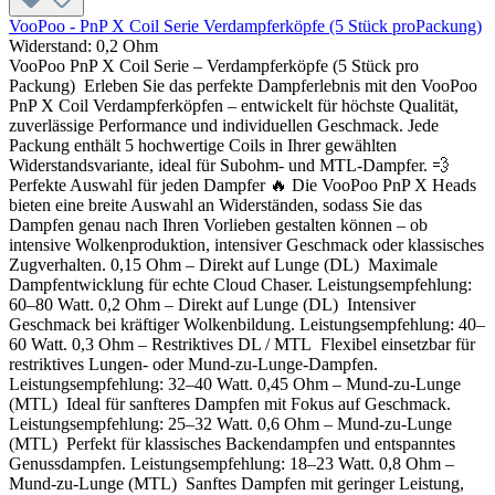
VooPoo - PnP X Coil Serie Verdampferköpfe (5 Stück proPackung)
Widerstand:
0,2 Ohm
VooPoo PnP X Coil Serie – Verdampferköpfe (5 Stück pro
Packung) Erleben Sie das perfekte Dampferlebnis mit den VooPoo
PnP X Coil Verdampferköpfen – entwickelt für höchste Qualität,
zuverlässige Performance und individuellen Geschmack. Jede
Packung enthält 5 hochwertige Coils in Ihrer gewählten
Widerstandsvariante, ideal für Subohm- und MTL-Dampfer. 💨
Perfekte Auswahl für jeden Dampfer 🔥 Die VooPoo PnP X Heads
bieten eine breite Auswahl an Widerständen, sodass Sie das
Dampfen genau nach Ihren Vorlieben gestalten können – ob
intensive Wolkenproduktion, intensiver Geschmack oder klassisches
Zugverhalten. 0,15 Ohm – Direkt auf Lunge (DL) Maximale
Dampfentwicklung für echte Cloud Chaser. Leistungsempfehlung:
60–80 Watt. 0,2 Ohm – Direkt auf Lunge (DL) Intensiver
Geschmack bei kräftiger Wolkenbildung. Leistungsempfehlung: 40–
60 Watt. 0,3 Ohm – Restriktives DL / MTL Flexibel einsetzbar für
restriktives Lungen- oder Mund-zu-Lunge-Dampfen.
Leistungsempfehlung: 32–40 Watt. 0,45 Ohm – Mund-zu-Lunge
(MTL) Ideal für sanfteres Dampfen mit Fokus auf Geschmack.
Leistungsempfehlung: 25–32 Watt. 0,6 Ohm – Mund-zu-Lunge
(MTL) Perfekt für klassisches Backendampfen und entspanntes
Genussdampfen. Leistungsempfehlung: 18–23 Watt. 0,8 Ohm –
Mund-zu-Lunge (MTL) Sanftes Dampfen mit geringer Leistung,