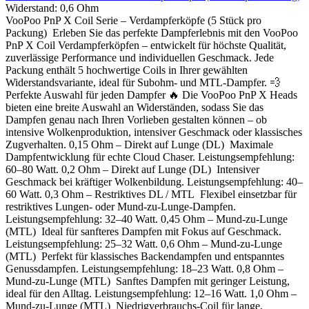
Widerstand:
0,6 Ohm
VooPoo PnP X Coil Serie – Verdampferköpfe (5 Stück pro
Packung) Erleben Sie das perfekte Dampferlebnis mit den VooPoo
PnP X Coil Verdampferköpfen – entwickelt für höchste Qualität,
zuverlässige Performance und individuellen Geschmack. Jede
Packung enthält 5 hochwertige Coils in Ihrer gewählten
Widerstandsvariante, ideal für Subohm- und MTL-Dampfer. 💨
Perfekte Auswahl für jeden Dampfer 🔥 Die VooPoo PnP X Heads
bieten eine breite Auswahl an Widerständen, sodass Sie das
Dampfen genau nach Ihren Vorlieben gestalten können – ob
intensive Wolkenproduktion, intensiver Geschmack oder klassisches
Zugverhalten. 0,15 Ohm – Direkt auf Lunge (DL) Maximale
Dampfentwicklung für echte Cloud Chaser. Leistungsempfehlung:
60–80 Watt. 0,2 Ohm – Direkt auf Lunge (DL) Intensiver
Geschmack bei kräftiger Wolkenbildung. Leistungsempfehlung: 40–
60 Watt. 0,3 Ohm – Restriktives DL / MTL Flexibel einsetzbar für
restriktives Lungen- oder Mund-zu-Lunge-Dampfen.
Leistungsempfehlung: 32–40 Watt. 0,45 Ohm – Mund-zu-Lunge
(MTL) Ideal für sanfteres Dampfen mit Fokus auf Geschmack.
Leistungsempfehlung: 25–32 Watt. 0,6 Ohm – Mund-zu-Lunge
(MTL) Perfekt für klassisches Backendampfen und entspanntes
Genussdampfen. Leistungsempfehlung: 18–23 Watt. 0,8 Ohm –
Mund-zu-Lunge (MTL) Sanftes Dampfen mit geringer Leistung,
ideal für den Alltag. Leistungsempfehlung: 12–16 Watt. 1,0 Ohm –
Mund-zu-Lunge (MTL) Niedrigverbrauchs-Coil für lange,