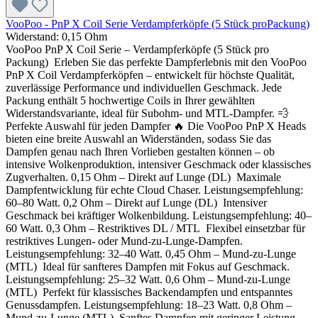
VooPoo - PnP X Coil Serie Verdampferköpfe (5 Stück proPackung)
Widerstand:
0,15 Ohm
VooPoo PnP X Coil Serie – Verdampferköpfe (5 Stück pro
Packung) Erleben Sie das perfekte Dampferlebnis mit den VooPoo
PnP X Coil Verdampferköpfen – entwickelt für höchste Qualität,
zuverlässige Performance und individuellen Geschmack. Jede
Packung enthält 5 hochwertige Coils in Ihrer gewählten
Widerstandsvariante, ideal für Subohm- und MTL-Dampfer. 💨
Perfekte Auswahl für jeden Dampfer 🔥 Die VooPoo PnP X Heads
bieten eine breite Auswahl an Widerständen, sodass Sie das
Dampfen genau nach Ihren Vorlieben gestalten können – ob
intensive Wolkenproduktion, intensiver Geschmack oder klassisches
Zugverhalten. 0,15 Ohm – Direkt auf Lunge (DL) Maximale
Dampfentwicklung für echte Cloud Chaser. Leistungsempfehlung:
60–80 Watt. 0,2 Ohm – Direkt auf Lunge (DL) Intensiver
Geschmack bei kräftiger Wolkenbildung. Leistungsempfehlung: 40–
60 Watt. 0,3 Ohm – Restriktives DL / MTL Flexibel einsetzbar für
restriktives Lungen- oder Mund-zu-Lunge-Dampfen.
Leistungsempfehlung: 32–40 Watt. 0,45 Ohm – Mund-zu-Lunge
(MTL) Ideal für sanfteres Dampfen mit Fokus auf Geschmack.
Leistungsempfehlung: 25–32 Watt. 0,6 Ohm – Mund-zu-Lunge
(MTL) Perfekt für klassisches Backendampfen und entspanntes
Genussdampfen. Leistungsempfehlung: 18–23 Watt. 0,8 Ohm –
Mund-zu-Lunge (MTL) Sanftes Dampfen mit geringer Leistung,