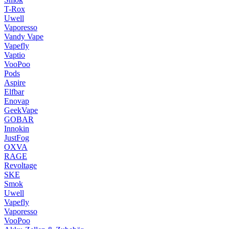
T-Rox
Uwell
Vaporesso
Vandy Vape
Vapefly
Vaptio
VooPoo
Pods
Aspire
Elfbar
Enovap
GeekVape
GOBAR
Innokin
JustFog
OXVA
RAGE
Revoltage
SKE
Smok
Uwell
Vapefly
Vaporesso
VooPoo