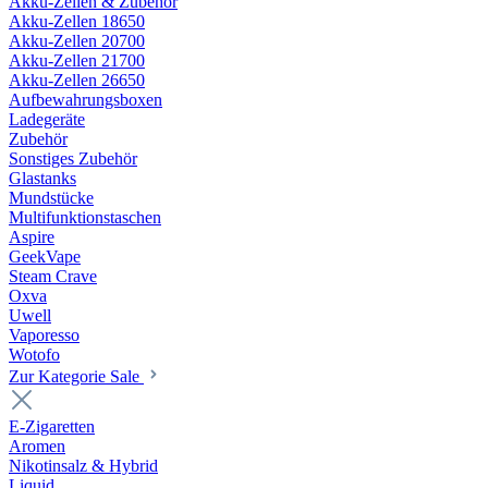
Akku-Zellen & Zubehör
Akku-Zellen 18650
Akku-Zellen 20700
Akku-Zellen 21700
Akku-Zellen 26650
Aufbewahrungsboxen
Ladegeräte
Zubehör
Sonstiges Zubehör
Glastanks
Mundstücke
Multifunktionstaschen
Aspire
GeekVape
Steam Crave
Oxva
Uwell
Vaporesso
Wotofo
Zur Kategorie Sale
E-Zigaretten
Aromen
Nikotinsalz & Hybrid
Liquid