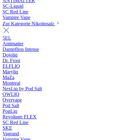
ANTIMATTER
SC-Liquid
SC Red Line
Vampire Vape
Zur Kategorie Nikotinsalz
5EL
Antimatter
Dampflion Intense
Dojoliq
Dr. Frost
ELFLIQ
Maryliq
MaZa
Montreal
NexLiq by Pod Salt
OWLIQ
Overvape
Pod Salt
PopLiq
Revoltage FLEX
SC Red Line
SKE
Vagrand
Vampire Vape