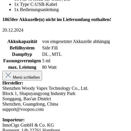
1x Type C-USB-Kabel
1x Bedienungsanleitung
18650er Akkuzelle(n) nicht im Lieferumfang enthalten!
20.12.2024
Akkukapazität
von eingesetzter Akkuzelle abhängig
Befüllsystem
Side Fill
Dampftyp
DL , MTL
Fassungsvermögen
5 ml
max. Leistung
80 Watt
Menü schließen
Hersteller:
Shenzhen Woody Vapes Technology Co., Ltd.
Block 1, Shapuyangyong Industry Park
Songgang, Bao'an District
Shenzhen, Guangdong, China
support@voopoo.com
Importeur:
InnoCigs GmbH & Co. KG
Barnerstr. 14b 22761 Hamburg