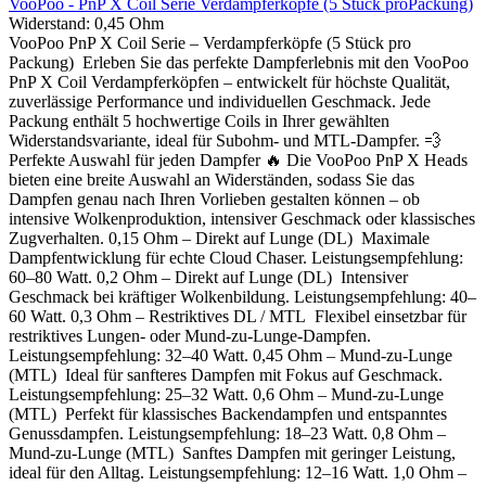
VooPoo - PnP X Coil Serie Verdampferköpfe (5 Stück proPackung)
Widerstand:
0,45 Ohm
VooPoo PnP X Coil Serie – Verdampferköpfe (5 Stück pro
Packung) Erleben Sie das perfekte Dampferlebnis mit den VooPoo
PnP X Coil Verdampferköpfen – entwickelt für höchste Qualität,
zuverlässige Performance und individuellen Geschmack. Jede
Packung enthält 5 hochwertige Coils in Ihrer gewählten
Widerstandsvariante, ideal für Subohm- und MTL-Dampfer. 💨
Perfekte Auswahl für jeden Dampfer 🔥 Die VooPoo PnP X Heads
bieten eine breite Auswahl an Widerständen, sodass Sie das
Dampfen genau nach Ihren Vorlieben gestalten können – ob
intensive Wolkenproduktion, intensiver Geschmack oder klassisches
Zugverhalten. 0,15 Ohm – Direkt auf Lunge (DL) Maximale
Dampfentwicklung für echte Cloud Chaser. Leistungsempfehlung:
60–80 Watt. 0,2 Ohm – Direkt auf Lunge (DL) Intensiver
Geschmack bei kräftiger Wolkenbildung. Leistungsempfehlung: 40–
60 Watt. 0,3 Ohm – Restriktives DL / MTL Flexibel einsetzbar für
restriktives Lungen- oder Mund-zu-Lunge-Dampfen.
Leistungsempfehlung: 32–40 Watt. 0,45 Ohm – Mund-zu-Lunge
(MTL) Ideal für sanfteres Dampfen mit Fokus auf Geschmack.
Leistungsempfehlung: 25–32 Watt. 0,6 Ohm – Mund-zu-Lunge
(MTL) Perfekt für klassisches Backendampfen und entspanntes
Genussdampfen. Leistungsempfehlung: 18–23 Watt. 0,8 Ohm –
Mund-zu-Lunge (MTL) Sanftes Dampfen mit geringer Leistung,
ideal für den Alltag. Leistungsempfehlung: 12–16 Watt. 1,0 Ohm –