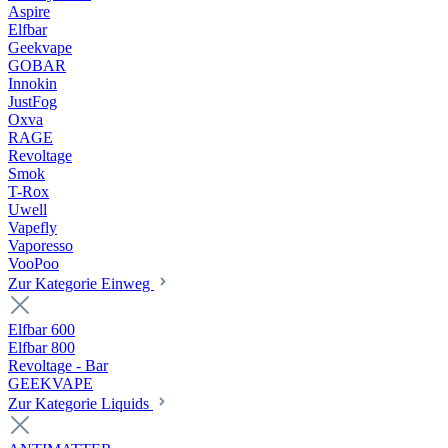
Aspire
Elfbar
Geekvape
GOBAR
Innokin
JustFog
Oxva
RAGE
Revoltage
Smok
T-Rox
Uwell
Vapefly
Vaporesso
VooPoo
Zur Kategorie Einweg
Elfbar 600
Elfbar 800
Revoltage - Bar
GEEKVAPE
Zur Kategorie Liquids