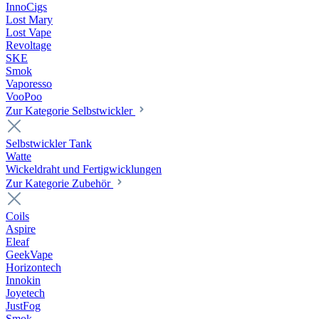
InnoCigs
Lost Mary
Lost Vape
Revoltage
SKE
Smok
Vaporesso
VooPoo
Zur Kategorie Selbstwickler
Selbstwickler Tank
Watte
Wickeldraht und Fertigwicklungen
Zur Kategorie Zubehör
Coils
Aspire
Eleaf
GeekVape
Horizontech
Innokin
Joyetech
JustFog
Smok