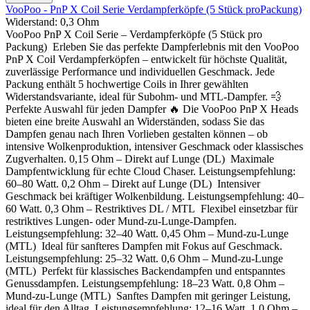
VooPoo - PnP X Coil Serie Verdampferköpfe (5 Stück proPackung)
Widerstand:
0,3 Ohm
VooPoo PnP X Coil Serie – Verdampferköpfe (5 Stück pro
Packung) Erleben Sie das perfekte Dampferlebnis mit den VooPoo
PnP X Coil Verdampferköpfen – entwickelt für höchste Qualität,
zuverlässige Performance und individuellen Geschmack. Jede
Packung enthält 5 hochwertige Coils in Ihrer gewählten
Widerstandsvariante, ideal für Subohm- und MTL-Dampfer. 💨
Perfekte Auswahl für jeden Dampfer 🔥 Die VooPoo PnP X Heads
bieten eine breite Auswahl an Widerständen, sodass Sie das
Dampfen genau nach Ihren Vorlieben gestalten können – ob
intensive Wolkenproduktion, intensiver Geschmack oder klassisches
Zugverhalten. 0,15 Ohm – Direkt auf Lunge (DL) Maximale
Dampfentwicklung für echte Cloud Chaser. Leistungsempfehlung:
60–80 Watt. 0,2 Ohm – Direkt auf Lunge (DL) Intensiver
Geschmack bei kräftiger Wolkenbildung. Leistungsempfehlung: 40–
60 Watt. 0,3 Ohm – Restriktives DL / MTL Flexibel einsetzbar für
restriktives Lungen- oder Mund-zu-Lunge-Dampfen.
Leistungsempfehlung: 32–40 Watt. 0,45 Ohm – Mund-zu-Lunge
(MTL) Ideal für sanfteres Dampfen mit Fokus auf Geschmack.
Leistungsempfehlung: 25–32 Watt. 0,6 Ohm – Mund-zu-Lunge
(MTL) Perfekt für klassisches Backendampfen und entspanntes
Genussdampfen. Leistungsempfehlung: 18–23 Watt. 0,8 Ohm –
Mund-zu-Lunge (MTL) Sanftes Dampfen mit geringer Leistung,
ideal für den Alltag. Leistungsempfehlung: 12–16 Watt. 1,0 Ohm –