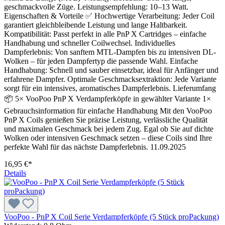
geschmackvolle Züge. Leistungsempfehlung: 10–13 Watt.
Eigenschaften & Vorteile ✅ Hochwertige Verarbeitung: Jeder Coil
garantiert gleichbleibende Leistung und lange Haltbarkeit.
Kompatibilität: Passt perfekt in alle PnP X Cartridges – einfache
Handhabung und schneller Coilwechsel. Individuelles
Dampferlebnis: Von sanftem MTL-Dampfen bis zu intensiven DL-
Wolken – für jeden Dampfertyp die passende Wahl. Einfache
Handhabung: Schnell und sauber einsetzbar, ideal für Anfänger und
erfahrene Dampfer. Optimale Geschmacksextraktion: Jede Variante
sorgt für ein intensives, aromatisches Dampferlebnis. Lieferumfang
📦 5× VooPoo PnP X Verdampferköpfe in gewählter Variante 1×
Gebrauchsinformation für einfache Handhabung Mit den VooPoo
PnP X Coils genießen Sie präzise Leistung, verlässliche Qualität
und maximalen Geschmack bei jedem Zug. Egal ob Sie auf dichte
Wolken oder intensiven Geschmack setzen – diese Coils sind Ihre
perfekte Wahl für das nächste Dampferlebnis. 11.09.2025
16,95 €*
Details
VooPoo - PnP X Coil Serie Verdampferköpfe (5 Stück proPackung)