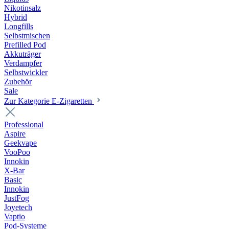
Nikotinsalz
Hybrid
Longfills
Selbstmischen
Prefilled Pod
Akkuträger
Verdampfer
Selbstwickler
Zubehör
Sale
Zur Kategorie E-Zigaretten
Professional
Aspire
Geekvape
VooPoo
Innokin
X-Bar
Basic
Innokin
JustFog
Joyetech
Vaptio
Pod-Systeme