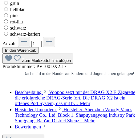
grün
hellblau
pink
rot-lila
schwarz
schwarz-kariert
Anzahl
In den Warenkorb
Zum Merkzettel hinzufügen
Produktnummer:
PV100DX2-17
Darf nicht in die Hände von Kindern und Jugendlichen gelangen!
Beschreibung
Voopoo setzt mit der DRAG X2 E-Zigarette
die erfolgreiche DRAG-Serie fort. Die DRAG X2 ist ein
offenes Pod-System, das mit b…
Mehr
Hersteller | Importeur
Hersteller: Shenzhen Woody Vapes
Technology Co., Ltd. Block 1, Shapuyangyong Industry Park
Songgang, Bao'an District Shenz...
Mehr
Bewertungen