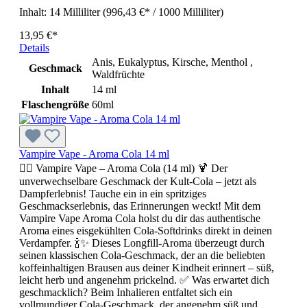
Inhalt:
14 Milliliter
(996,43 €* / 1000 Milliliter)
13,95 €*
Details
Anis, Eukalyptus, Kirsche, Menthol ,
Geschmack
Waldfrüchte
Inhalt
14 ml
Flaschengröße
60ml
Vampire Vape - Aroma Cola 14 ml
🧛‍♂️ Vampire Vape – Aroma Cola (14 ml) 🍹 Der
unverwechselbare Geschmack der Kult-Cola – jetzt als
Dampferlebnis! Tauche ein in ein spritziges
Geschmackserlebnis, das Erinnerungen weckt! Mit dem
Vampire Vape Aroma Cola holst du dir das authentische
Aroma eines eisgekühlten Cola-Softdrinks direkt in deinen
Verdampfer. 🍾✨ Dieses Longfill-Aroma überzeugt durch
seinen klassischen Cola-Geschmack, der an die beliebten
koffeinhaltigen Brausen aus deiner Kindheit erinnert – süß,
leicht herb und angenehm prickelnd. ✅ Was erwartet dich
geschmacklich? Beim Inhalieren entfaltet sich ein
vollmundiger Cola-Geschmack, der angenehm süß und