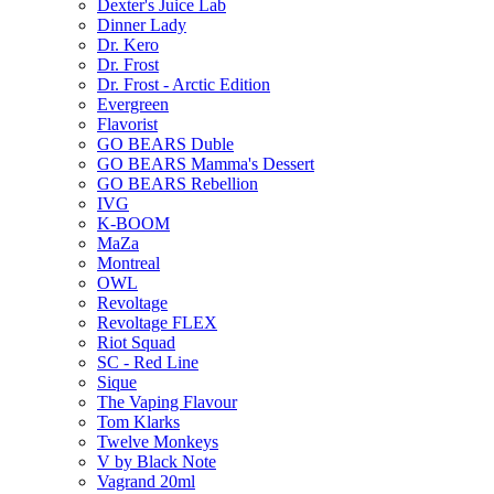
Dexter's Juice Lab
Dinner Lady
Dr. Kero
Dr. Frost
Dr. Frost - Arctic Edition
Evergreen
Flavorist
GO BEARS Duble
GO BEARS Mamma's Dessert
GO BEARS Rebellion
IVG
K-BOOM
MaZa
Montreal
OWL
Revoltage
Revoltage FLEX
Riot Squad
SC - Red Line
Sique
The Vaping Flavour
Tom Klarks
Twelve Monkeys
V by Black Note
Vagrand 20ml