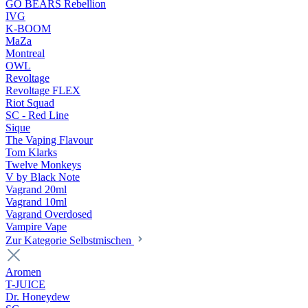
GO BEARS Rebellion
IVG
K-BOOM
MaZa
Montreal
OWL
Revoltage
Revoltage FLEX
Riot Squad
SC - Red Line
Sique
The Vaping Flavour
Tom Klarks
Twelve Monkeys
V by Black Note
Vagrand 20ml
Vagrand 10ml
Vagrand Overdosed
Vampire Vape
Zur Kategorie Selbstmischen
Aromen
T-JUICE
Dr. Honeydew