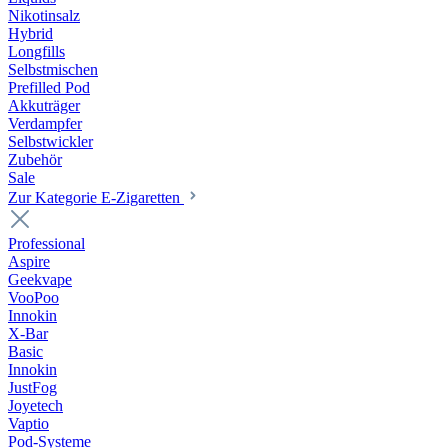
Nikotinsalz
Hybrid
Longfills
Selbstmischen
Prefilled Pod
Akkuträger
Verdampfer
Selbstwickler
Zubehör
Sale
Zur Kategorie E-Zigaretten
Professional
Aspire
Geekvape
VooPoo
Innokin
X-Bar
Basic
Innokin
JustFog
Joyetech
Vaptio
Pod-Systeme