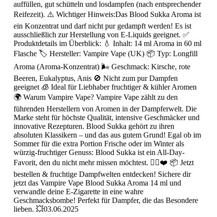
auffüllen, gut schütteln und losdampfen (nach entsprechender
Reifezeit). ⚠️ Wichtiger Hinweis:Das Blood Sukka Aroma ist
ein Konzentrat und darf nicht pur gedampft werden! Es ist
ausschließlich zur Herstellung von E-Liquids geeignet. ✅
Produktdetails im Überblick: 💧 Inhalt: 14 ml Aroma in 60 ml
Flasche 🏷️ Hersteller: Vampire Vape (UK) 📦 Typ: Longfill
Aroma (Aroma-Konzentrat) 🌬️ Geschmack: Kirsche, rote
Beeren, Eukalyptus, Anis 🚫 Nicht zum pur Dampfen
geeignet 🧊 Ideal für Liebhaber fruchtiger & kühler Aromen
🌍 Warum Vampire Vape? Vampire Vape zählt zu den
führenden Herstellern von Aromen in der Dampferwelt. Die
Marke steht für höchste Qualität, intensive Geschmäcker und
innovative Rezepturen. Blood Sukka gehört zu ihren
absoluten Klassikern – und das aus gutem Grund! Egal ob im
Sommer für die extra Portion Frische oder im Winter als
würzig-fruchtiger Genuss: Blood Sukka ist ein All-Day-
Favorit, den du nicht mehr missen möchtest. 🧛‍♂️❤️ 📦 Jetzt
bestellen & fruchtige Dampfwelten entdecken! Sichere dir
jetzt das Vampire Vape Blood Sukka Aroma 14 ml und
verwandle deine E-Zigarette in eine wahre
Geschmacksbombe! Perfekt für Dampfer, die das Besondere
lieben. 💥03.06.2025