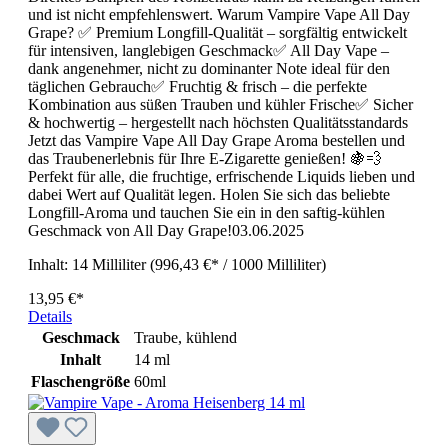
und ist nicht empfehlenswert. Warum Vampire Vape All Day
Grape? ✅ Premium Longfill-Qualität – sorgfältig entwickelt
für intensiven, langlebigen Geschmack✅ All Day Vape –
dank angenehmer, nicht zu dominanter Note ideal für den
täglichen Gebrauch✅ Fruchtig & frisch – die perfekte
Kombination aus süßen Trauben und kühler Frische✅ Sicher
& hochwertig – hergestellt nach höchsten Qualitätsstandards
Jetzt das Vampire Vape All Day Grape Aroma bestellen und
das Traubenerlebnis für Ihre E-Zigarette genießen! 🍇💨
Perfekt für alle, die fruchtige, erfrischende Liquids lieben und
dabei Wert auf Qualität legen. Holen Sie sich das beliebte
Longfill-Aroma und tauchen Sie ein in den saftig-kühlen
Geschmack von All Day Grape!03.06.2025
Inhalt:
14 Milliliter
(996,43 €* / 1000 Milliliter)
13,95 €*
Details
Geschmack
Traube, kühlend
Inhalt
14 ml
Flaschengröße
60ml