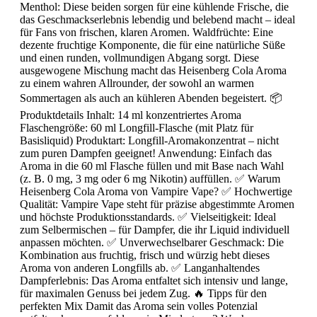
Menthol: Diese beiden sorgen für eine kühlende Frische, die
das Geschmackserlebnis lebendig und belebend macht – ideal
für Fans von frischen, klaren Aromen. Waldfrüchte: Eine
dezente fruchtige Komponente, die für eine natürliche Süße
und einen runden, vollmundigen Abgang sorgt. Diese
ausgewogene Mischung macht das Heisenberg Cola Aroma
zu einem wahren Allrounder, der sowohl an warmen
Sommertagen als auch an kühleren Abenden begeistert. 📦
Produktdetails Inhalt: 14 ml konzentriertes Aroma
Flaschengröße: 60 ml Longfill-Flasche (mit Platz für
Basisliquid) Produktart: Longfill-Aromakonzentrat – nicht
zum puren Dampfen geeignet! Anwendung: Einfach das
Aroma in die 60 ml Flasche füllen und mit Base nach Wahl
(z. B. 0 mg, 3 mg oder 6 mg Nikotin) auffüllen. ✅ Warum
Heisenberg Cola Aroma von Vampire Vape? ✅ Hochwertige
Qualität: Vampire Vape steht für präzise abgestimmte Aromen
und höchste Produktionsstandards. ✅ Vielseitigkeit: Ideal
zum Selbermischen – für Dampfer, die ihr Liquid individuell
anpassen möchten. ✅ Unverwechselbarer Geschmack: Die
Kombination aus fruchtig, frisch und würzig hebt dieses
Aroma von anderen Longfills ab. ✅ Langanhaltendes
Dampferlebnis: Das Aroma entfaltet sich intensiv und lange,
für maximalen Genuss bei jedem Zug. 🔥 Tipps für den
perfekten Mix Damit das Aroma sein volles Potenzial