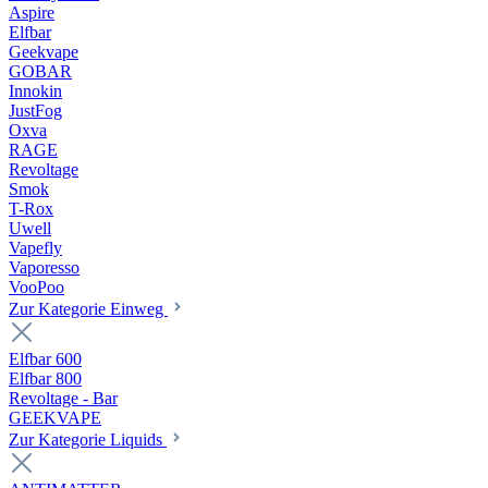
Aspire
Elfbar
Geekvape
GOBAR
Innokin
JustFog
Oxva
RAGE
Revoltage
Smok
T-Rox
Uwell
Vapefly
Vaporesso
VooPoo
Zur Kategorie Einweg
Elfbar 600
Elfbar 800
Revoltage - Bar
GEEKVAPE
Zur Kategorie Liquids