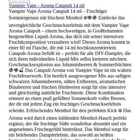
Vampire Vape - Aroma Catapult 14 ml
Vampire Vape Aroma Catapult 14 ml – Fruchtiger
Sommergenuss mit frischem Menthol ❄️🍓🍇 Entdecke das
unvergleichliche Geschmackserlebnis mit dem Vampire Vape
Aroma Catapult – einem hochwertigen, in Großbritannien
hergestellten Liquid-Aroma, das dich mit seiner intensiven
Fruchtkomposition verzaubern wird! Dieses Aroma kommt in
einer 60 ml Flasche, die mit 14 ml hochkonzentriertem
Catapult-Aroma befüllt ist – perfekt für alle DIY-Dampfer, die
sich ihren individuellen Liquid-Mix selbst kreieren möchten.
Geschmacksexplosion aus Johannisbeeren & Sommerfrüchten
🍇🍓🍒 Das Catapult Aroma von Vampire Vape ist ein wahres
Fruchtfeuerwerk: Ein herrlich ausgewogener Mix aus saftigen
schwarzen Johannisbeeren, süßen Erdbeeren, aromatischen
Blaubeeren und frischen Himbeeren sorgt für eine intensive
und gleichzeitig natürliche Fruchtnote. Diese Kombination
erinnert an einen prall gefüllten Sommerkorb voller Beeren,
der dir mit jedem Zug ein fruchtiges Geschmackserlebnis
schenkt. Erfrischendes Menthol für den perfekten Kick ❄️ Das
Aroma wird durch einen kühlenden Menthol-Hauch perfekt
ergänzt, der die fruchtige Süße wunderbar abrundet und ein
angenehmes Frischegefühl hinterlässt. Das Menthol sorgt für
ein belebendes Dampferlebnis, das sowohl an heißen