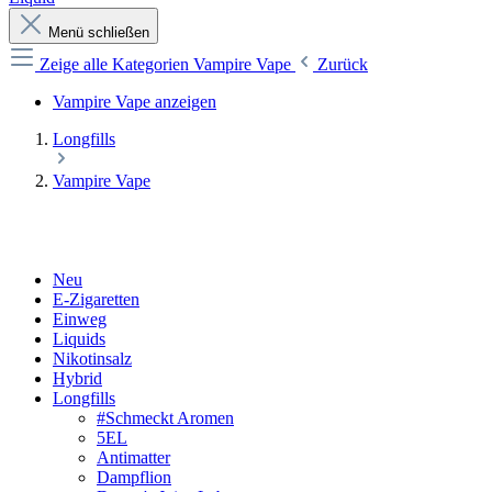
Menü schließen
Zeige alle Kategorien
Vampire Vape
Zurück
Vampire Vape anzeigen
Longfills
Vampire Vape
Neu
E-Zigaretten
Einweg
Liquids
Nikotinsalz
Hybrid
Longfills
#Schmeckt Aromen
5EL
Antimatter
Dampflion