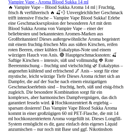
Vampire Vape - Aroma Blood Sukka 14 ml
🔥 Vampire Vape – Blood Sukka Aroma 14 ml | Fruchtig,
frisch & verführerisch 🔥 🍒💨 Unvergleichlicher Geschmack
trifft intensive Frische – Vampire Vape Blood Sukka! Erlebe
eine Geschmacksexplosion der besonderen Art mit dem
Blood Sukka Aroma von Vampire Vape – einer der
beliebtesten und bekanntesten Aromen-Marken aus
Großbritannien! Dieses außergewöhnliche Aroma begeistert
mit einem fruchtig-frischen Mix aus süßen Kirschen, reifen
roten Beeren, einer kühlen Eukalyptus-Note und einem
würzigen Hauch von Anis. 🔴 Hauptgeschmacksnoten: 🍒
Saftige Kirschen – intensiv, süß und vollmundig 🍓 Rote
Beerenmischung – fruchtig und vielschichtig 🌿 Eukalyptus –
angenehm kühlend und erfrischend 🌌 Anis – sorgt für eine
mystische, leicht würzige Tiefe Dieses Aroma richtet sich an
Dampfer, die auf der Suche nach einem einzigartigen
Geschmackserlebnis sind – fruchtig, herb, süß und eisig-frisch
zugleich. Die besondere Kombination sorgt für ein
komplexes, aber harmonisches Dampfvergnügen, das dich
garantiert fesseln wird. 🧪 Hochkonzentriert & ergiebig –
sparsam dosieren! Das Vampire Vape Blood Sukka Aroma
kommt in einer großzügigen 60 ml PET-Flasche, die mit 14
ml hochkonzentriertem Aroma vorgefüllt ist. Dieses Longfill-
System ermöglicht es dir, ganz einfach dein eigenes Liquid
anzumischen – nur noch mit Base und ggf. Nikotinshots