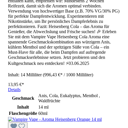
entfalten kann, empfehlen wir: Mindestens 2 Wochen
Reifezeit, damit sich die Aromen optimal verbinden.
Verwendung von hochwertiger Base (z.B. 70% VG/30% PG)
für perfekte Dampfentwicklung. Experimentieren mit
Nikotinstärke, um Ihr persönliches Dampferlebnis zu
perfektionieren. Fazit: Heisenberg Cola – das Aroma für
Genießer, die Abwechslung und Frische suchen! 🎉 Erleben
Sie mit dem Vampire Vape Heisenberg Cola Aroma eine
spannende Geschmackskombination aus würzigem Anis,
kühlem Menthol und der spritzigen Süße von Cola – ein
Must-Have für alle, die beim Dampfen auf aufregende
Geschmackserlebnisse setzen. Jetzt probieren und den
Kultgeschmack neu entdecken! ⚡03.06.2025
Inhalt:
14 Milliliter
(996,43 €* / 1000 Milliliter)
13,95 €*
Details
Anis, Cola, Eukalyptus, Menthol ,
Geschmack
Waldfrüchte
Inhalt
14 ml
Flaschengröße
60ml