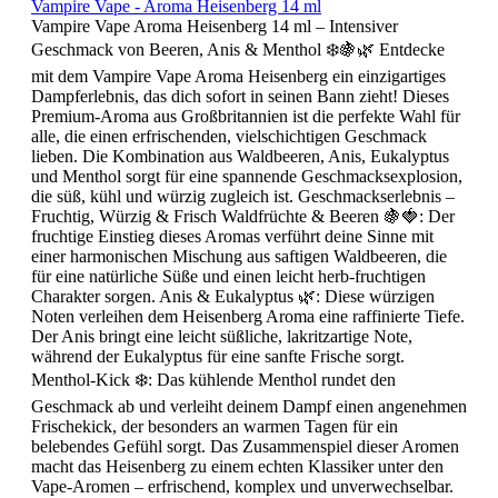
Vampire Vape - Aroma Heisenberg 14 ml
Vampire Vape Aroma Heisenberg 14 ml – Intensiver
Geschmack von Beeren, Anis & Menthol ❄️🍇🌿 Entdecke
mit dem Vampire Vape Aroma Heisenberg ein einzigartiges
Dampferlebnis, das dich sofort in seinen Bann zieht! Dieses
Premium-Aroma aus Großbritannien ist die perfekte Wahl für
alle, die einen erfrischenden, vielschichtigen Geschmack
lieben. Die Kombination aus Waldbeeren, Anis, Eukalyptus
und Menthol sorgt für eine spannende Geschmacksexplosion,
die süß, kühl und würzig zugleich ist. Geschmackserlebnis –
Fruchtig, Würzig & Frisch Waldfrüchte & Beeren 🍇🍓: Der
fruchtige Einstieg dieses Aromas verführt deine Sinne mit
einer harmonischen Mischung aus saftigen Waldbeeren, die
für eine natürliche Süße und einen leicht herb-fruchtigen
Charakter sorgen. Anis & Eukalyptus 🌿: Diese würzigen
Noten verleihen dem Heisenberg Aroma eine raffinierte Tiefe.
Der Anis bringt eine leicht süßliche, lakritzartige Note,
während der Eukalyptus für eine sanfte Frische sorgt.
Menthol-Kick ❄️: Das kühlende Menthol rundet den
Geschmack ab und verleiht deinem Dampf einen angenehmen
Frischekick, der besonders an warmen Tagen für ein
belebendes Gefühl sorgt. Das Zusammenspiel dieser Aromen
macht das Heisenberg zu einem echten Klassiker unter den
Vape-Aromen – erfrischend, komplex und unverwechselbar.