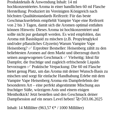
Produktdetails & Anwendung Inhalt: 14 ml
hochkonzentriertes Aroma in einer handlichen 60 ml Flasche
Herstellung: Produziert im Vereinigten Königreich nach
höchsten Qualitätsstandards Reifezeit: Für das beste
Geschmackserlebnis empfiehlt Vampire Vape eine Reifezeit
von 2 bis 3 Tagen, damit sich die Aromen optimal entfalten
können Hinweis: Dieses Aroma ist hochkonzentriert und
sollte nicht pur gedampft werden. Es wird empfohlen, das
Aroma mit Basisliquid zu mischen (z.B. Propylenglykol
und/oder pflanzliches Glyzerin) Warum Vampire Vape
Heisenberg? ✅ Erprobter Bestseller: Heisenberg zählt zu den
beliebtesten Aromen auf dem Markt und überzeugt durch
seinen ausgewogenen Geschmack ✅ Vielseitig: Ideal für
Dampfer, die fruchtige und zugleich erfrischende Liquids
bevorzugen ✅ Praktische Verpackung: Die 60 ml Flasche
bietet genug Platz, um das Aroma mit deiner Wunsch-Basis zu
mischen und sorgt für einfache Handhabung Erlebe mit dem
Vampire Vape Heisenberg Aroma ein Dampferlebnis der
besonderen Art – eine perfekt abgestimmte Mischung aus
fruchtiger Süße, würzigem Anis und einem eisigen
Mentholkick! Jetzt bestellen und den Geschmack deiner
Dampfsession auf ein neues Level heben! 🚀💨03.06.2025
Inhalt:
14 Milliliter
(963,57 €* / 1000 Milliliter)