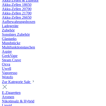
Akku-Zellen & Zubehör
Akku-Zellen 18650
Akku-Zellen 20700
Akku-Zellen 21700
Akku-Zellen 26650
Aufbewahrungsboxen
Ladegeräte
Zubehör
Sonstiges Zubehör
Glastanks
Mundstücke
Multifunktionstaschen
Aspire
GeekVape
Steam Crave
Oxva
Uwell
Vaporesso
Wotofo
Zur Kategorie Sale
E-Zigaretten
Aromen
Nikotinsalz & Hybrid
Liquid