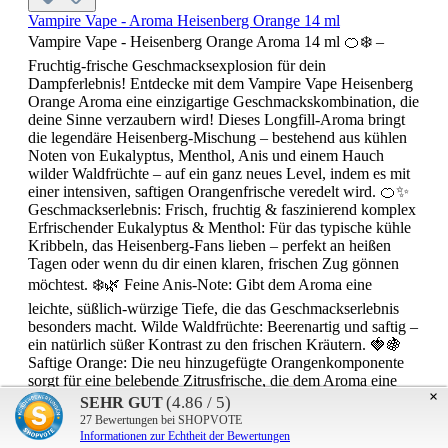
Vampire Vape - Aroma Heisenberg Orange 14 ml
Vampire Vape - Heisenberg Orange Aroma 14 ml 🍊❄️ –
Fruchtig-frische Geschmacksexplosion für dein
Dampferlebnis! Entdecke mit dem Vampire Vape Heisenberg
Orange Aroma eine einzigartige Geschmackskombination, die
deine Sinne verzaubern wird! Dieses Longfill-Aroma bringt
die legendäre Heisenberg-Mischung – bestehend aus kühlen
Noten von Eukalyptus, Menthol, Anis und einem Hauch
wilder Waldfrüchte – auf ein ganz neues Level, indem es mit
einer intensiven, saftigen Orangenfrische veredelt wird. 🍊✨
Geschmackserlebnis: Frisch, fruchtig & faszinierend komplex
Erfrischender Eukalyptus & Menthol: Für das typische kühle
Kribbeln, das Heisenberg-Fans lieben – perfekt an heißen
Tagen oder wenn du dir einen klaren, frischen Zug gönnen
möchtest. ❄️🌿 Feine Anis-Note: Gibt dem Aroma eine
leichte, süßlich-würzige Tiefe, die das Geschmackserlebnis
besonders macht. Wilde Waldfrüchte: Beerenartig und saftig –
ein natürlich süßer Kontrast zu den frischen Kräutern. 🍓🍇
Saftige Orange: Die neu hinzugefügte Orangenkomponente
sorgt für eine belebende Zitrusfrische, die dem Aroma eine
×
sonnige, spritzige Fruchtigkeit verleiht und das Dampfen zu
(4.86 / 5)
SEHR GUT
einem rundum fruchtigen Genuss macht. 🍊☀️ Das
27
Bewertungen bei SHOPVOTE
Informationen zur Echtheit der Bewertungen
Zusammenspiel dieser komplexen Aromen macht das