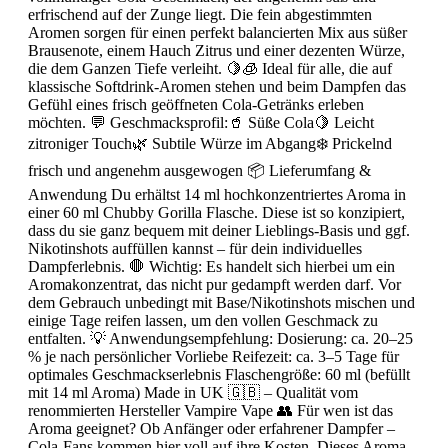
erfrischend auf der Zunge liegt. Die fein abgestimmten
Aromen sorgen für einen perfekt balancierten Mix aus süßer
Brausenote, einem Hauch Zitrus und einer dezenten Würze,
die dem Ganzen Tiefe verleiht. 🍋🧊 Ideal für alle, die auf
klassische Softdrink-Aromen stehen und beim Dampfen das
Gefühl eines frisch geöffneten Cola-Getränks erleben
möchten. 💬 Geschmacksprofil:🥤 Süße Cola🍋 Leicht
zitroniger Touch🌿 Subtile Würze im Abgang❄️ Prickelnd
frisch und angenehm ausgewogen 📦 Lieferumfang &
Anwendung Du erhältst 14 ml hochkonzentriertes Aroma in
einer 60 ml Chubby Gorilla Flasche. Diese ist so konzipiert,
dass du sie ganz bequem mit deiner Lieblings-Basis und ggf.
Nikotinshots auffüllen kannst – für dein individuelles
Dampferlebnis. 🛑 Wichtig: Es handelt sich hierbei um ein
Aromakonzentrat, das nicht pur gedampft werden darf. Vor
dem Gebrauch unbedingt mit Base/Nikotinshots mischen und
einige Tage reifen lassen, um den vollen Geschmack zu
entfalten. 💡 Anwendungsempfehlung: Dosierung: ca. 20–25
% je nach persönlicher Vorliebe Reifezeit: ca. 3–5 Tage für
optimales Geschmackserlebnis Flaschengröße: 60 ml (befüllt
mit 14 ml Aroma) Made in UK 🇬🇧 – Qualität vom
renommierten Hersteller Vampire Vape 👥 Für wen ist das
Aroma geeignet? Ob Anfänger oder erfahrener Dampfer –
Cola-Fans kommen hier voll auf ihre Kosten. Dieses Aroma