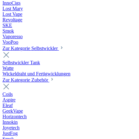
InnoCigs
Lost Mary
Lost Vape
Revoltage
SKE
Smok
Vaporesso
VooPoo
Zur Kategorie Selbstwickler
Selbstwickler Tank
Watte
Wickeldraht und Fertigwicklungen
Zur Kategorie Zubehör
Coils
Aspire
Eleaf
GeekVape
Horizontech
Innokin
Joyetech
JustFog
Smok