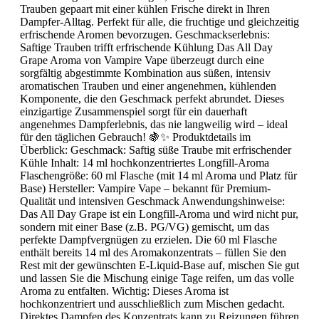
Trauben gepaart mit einer kühlen Frische direkt in Ihren
Dampfer-Alltag. Perfekt für alle, die fruchtige und gleichzeitig
erfrischende Aromen bevorzugen. Geschmackserlebnis:
Saftige Trauben trifft erfrischende Kühlung Das All Day
Grape Aroma von Vampire Vape überzeugt durch eine
sorgfältig abgestimmte Kombination aus süßen, intensiv
aromatischen Trauben und einer angenehmen, kühlenden
Komponente, die den Geschmack perfekt abrundet. Dieses
einzigartige Zusammenspiel sorgt für ein dauerhaft
angenehmes Dampferlebnis, das nie langweilig wird – ideal
für den täglichen Gebrauch! 🍇✨ Produktdetails im
Überblick: Geschmack: Saftig süße Traube mit erfrischender
Kühle Inhalt: 14 ml hochkonzentriertes Longfill-Aroma
Flaschengröße: 60 ml Flasche (mit 14 ml Aroma und Platz für
Base) Hersteller: Vampire Vape – bekannt für Premium-
Qualität und intensiven Geschmack Anwendungshinweise:
Das All Day Grape ist ein Longfill-Aroma und wird nicht pur,
sondern mit einer Base (z.B. PG/VG) gemischt, um das
perfekte Dampfvergnügen zu erzielen. Die 60 ml Flasche
enthält bereits 14 ml des Aromakonzentrats – füllen Sie den
Rest mit der gewünschten E-Liquid-Base auf, mischen Sie gut
und lassen Sie die Mischung einige Tage reifen, um das volle
Aroma zu entfalten. Wichtig: Dieses Aroma ist
hochkonzentriert und ausschließlich zum Mischen gedacht.
Direktes Dampfen des Konzentrats kann zu Reizungen führen