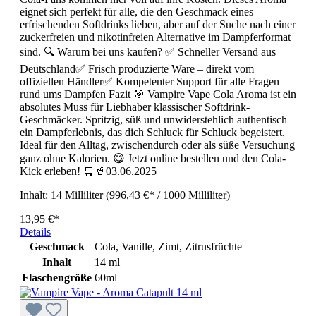
eignet sich perfekt für alle, die den Geschmack eines
erfrischenden Softdrinks lieben, aber auf der Suche nach einer
zuckerfreien und nikotinfreien Alternative im Dampferformat
sind. 🔍 Warum bei uns kaufen? ✅ Schneller Versand aus
Deutschland✅ Frisch produzierte Ware – direkt vom
offiziellen Händler✅ Kompetenter Support für alle Fragen
rund ums Dampfen Fazit 🎯 Vampire Vape Cola Aroma ist ein
absolutes Muss für Liebhaber klassischer Softdrink-
Geschmäcker. Spritzig, süß und unwiderstehlich authentisch –
ein Dampferlebnis, das dich Schluck für Schluck begeistert.
Ideal für den Alltag, zwischendurch oder als süße Versuchung
ganz ohne Kalorien. 😋 Jetzt online bestellen und den Cola-
Kick erleben! 🛒🥤03.06.2025
Inhalt:
14 Milliliter
(996,43 €* / 1000 Milliliter)
13,95 €*
Details
Geschmack
Cola, Vanille, Zimt, Zitrusfrüchte
Inhalt
14 ml
Flaschengröße
60ml