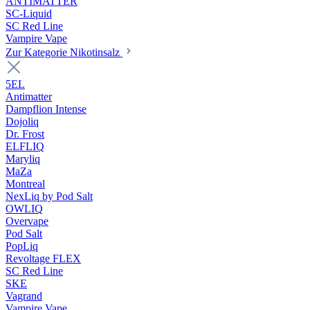
ANTIMATTER
SC-Liquid
SC Red Line
Vampire Vape
Zur Kategorie Nikotinsalz
5EL
Antimatter
Dampflion Intense
Dojoliq
Dr. Frost
ELFLIQ
Maryliq
MaZa
Montreal
NexLiq by Pod Salt
OWLIQ
Overvape
Pod Salt
PopLiq
Revoltage FLEX
SC Red Line
SKE
Vagrand
Vampire Vape