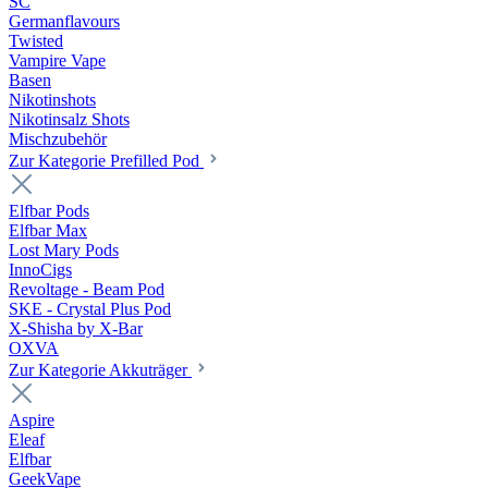
SC
Germanflavours
Twisted
Vampire Vape
Basen
Nikotinshots
Nikotinsalz Shots
Mischzubehör
Zur Kategorie Prefilled Pod
Elfbar Pods
Elfbar Max
Lost Mary Pods
InnoCigs
Revoltage - Beam Pod
SKE - Crystal Plus Pod
X-Shisha by X-Bar
OXVA
Zur Kategorie Akkuträger
Aspire
Eleaf
Elfbar
GeekVape