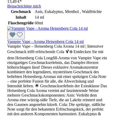
13,49 €*
Benachrichtige mich
Geschmack
Anis, Eukalyptus, Menthol , Waldfrüchte
Inhalt
14 ml
Flaschengröße
60ml
Vampire Vape - Aroma Heisenberg Cola 14 ml
Vampire Vape – Heisenberg Cola Aroma 14 ml | Intensiver
Geschmack trifft erfrischende Cola 🍹❄️ Entdecken Sie mit
dem Heisenberg Cola Longfill-Aroma von Vampire Vape ein
einzigartiges Geschmackserlebnis, das Dampfer-Herzen
höherschlagen lässt! Dieses exklusive Aromakonzentrat
kombiniert den legendären, mysteriösen Geschmack des
beliebten Heisenberg-Aromas mit einer spritzigen Cola-Note
– eine perfekte Fusion für alle, die Abwechslung und
Intensität lieben. 🌟 Geschmackserlebnis der Extraklasse Das
Heisenberg Cola Aroma vereint auf faszinierende Weise
mehrere Geschmackskomponenten: Anis: Verleiht dem
Aroma eine würzig-süße Tiefe, die an Lakritz erinnert und
den Gaumen angenehm kitzelt. Cola: Die spritzige, süßliche
Note sorgt für den bekannten Erfrischungskick, der perfekt
mit den anderen Komponenten harmoniert. Eukalyptus &