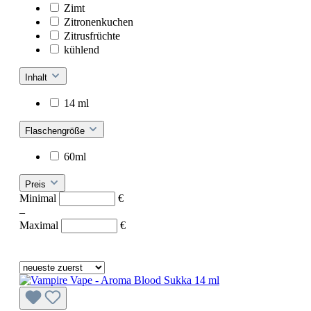
Zimt
Zitronenkuchen
Zitrusfrüchte
kühlend
Inhalt
14 ml
Flaschengröße
60ml
Preis
Minimal
€
–
Maximal
€