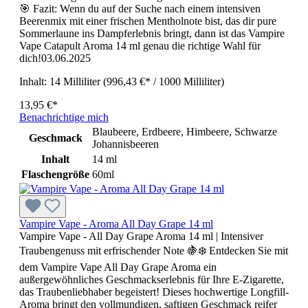
🎯 Fazit: Wenn du auf der Suche nach einem intensiven
Beerenmix mit einer frischen Mentholnote bist, das dir pure
Sommerlaune ins Dampferlebnis bringt, dann ist das Vampire
Vape Catapult Aroma 14 ml genau die richtige Wahl für
dich!03.06.2025
Inhalt:
14 Milliliter
(996,43 €* / 1000 Milliliter)
13,95 €*
Benachrichtige mich
Blaubeere, Erdbeere, Himbeere, Schwarze
Geschmack
Johannisbeeren
Inhalt
14 ml
Flaschengröße
60ml
Vampire Vape - Aroma All Day Grape 14 ml
Vampire Vape - All Day Grape Aroma 14 ml | Intensiver
Traubengenuss mit erfrischender Note 🍇❄️ Entdecken Sie mit
dem Vampire Vape All Day Grape Aroma ein
außergewöhnliches Geschmackserlebnis für Ihre E-Zigarette,
das Traubenliebhaber begeistert! Dieses hochwertige Longfill-
Aroma bringt den vollmundigen, saftigen Geschmack reifer