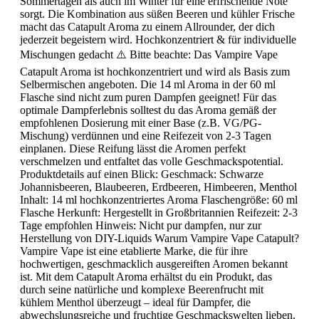
Sommertagen als auch im Winter für eine erfrischende Note
sorgt. Die Kombination aus süßen Beeren und kühler Frische
macht das Catapult Aroma zu einem Allrounder, der dich
jederzeit begeistern wird. Hochkonzentriert & für individuelle
Mischungen gedacht ⚠️ Bitte beachte: Das Vampire Vape
Catapult Aroma ist hochkonzentriert und wird als Basis zum
Selbermischen angeboten. Die 14 ml Aroma in der 60 ml
Flasche sind nicht zum puren Dampfen geeignet! Für das
optimale Dampferlebnis solltest du das Aroma gemäß der
empfohlenen Dosierung mit einer Base (z.B. VG/PG-
Mischung) verdünnen und eine Reifezeit von 2-3 Tagen
einplanen. Diese Reifung lässt die Aromen perfekt
verschmelzen und entfaltet das volle Geschmackspotential.
Produktdetails auf einen Blick: Geschmack: Schwarze
Johannisbeeren, Blaubeeren, Erdbeeren, Himbeeren, Menthol
Inhalt: 14 ml hochkonzentriertes Aroma Flaschengröße: 60 ml
Flasche Herkunft: Hergestellt in Großbritannien Reifezeit: 2-3
Tage empfohlen Hinweis: Nicht pur dampfen, nur zur
Herstellung von DIY-Liquids Warum Vampire Vape Catapult?
Vampire Vape ist eine etablierte Marke, die für ihre
hochwertigen, geschmacklich ausgereiften Aromen bekannt
ist. Mit dem Catapult Aroma erhältst du ein Produkt, das
durch seine natürliche und komplexe Beerenfrucht mit
kühlem Menthol überzeugt – ideal für Dampfer, die
abwechslungsreiche und fruchtige Geschmackswelten lieben.