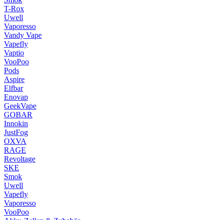
T-Rox
Uwell
Vaporesso
Vandy Vape
Vapefly
Vaptio
VooPoo
Pods
Aspire
Elfbar
Enovap
GeekVape
GOBAR
Innokin
JustFog
OXVA
RAGE
Revoltage
SKE
Smok
Uwell
Vapefly
Vaporesso
VooPoo