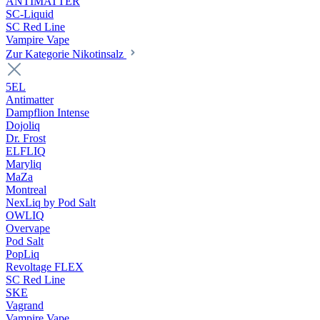
ANTIMATTER
SC-Liquid
SC Red Line
Vampire Vape
Zur Kategorie Nikotinsalz
5EL
Antimatter
Dampflion Intense
Dojoliq
Dr. Frost
ELFLIQ
Maryliq
MaZa
Montreal
NexLiq by Pod Salt
OWLIQ
Overvape
Pod Salt
PopLiq
Revoltage FLEX
SC Red Line
SKE
Vagrand
Vampire Vape