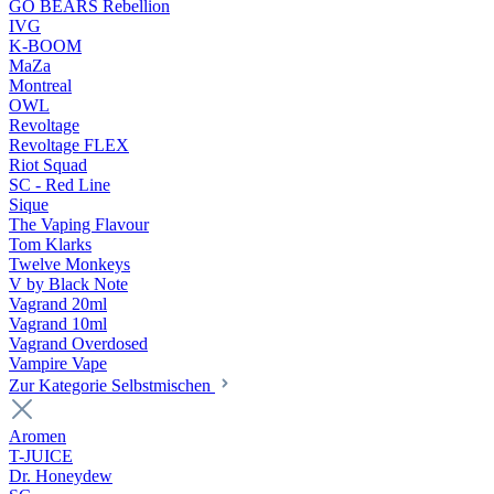
GO BEARS Rebellion
IVG
K-BOOM
MaZa
Montreal
OWL
Revoltage
Revoltage FLEX
Riot Squad
SC - Red Line
Sique
The Vaping Flavour
Tom Klarks
Twelve Monkeys
V by Black Note
Vagrand 20ml
Vagrand 10ml
Vagrand Overdosed
Vampire Vape
Zur Kategorie Selbstmischen
Aromen
T-JUICE
Dr. Honeydew