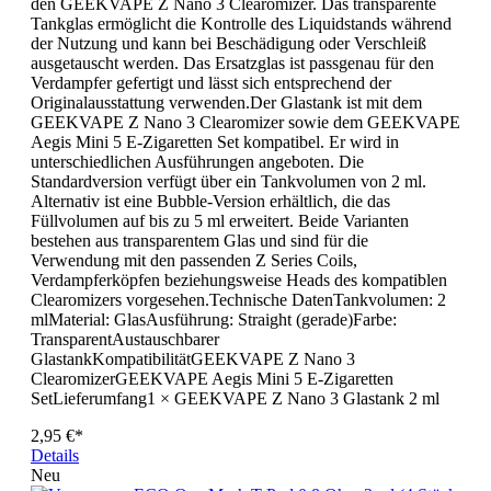
den GEEKVAPE Z Nano 3 Clearomizer. Das transparente
Tankglas ermöglicht die Kontrolle des Liquidstands während
der Nutzung und kann bei Beschädigung oder Verschleiß
ausgetauscht werden. Das Ersatzglas ist passgenau für den
Verdampfer gefertigt und lässt sich entsprechend der
Originalausstattung verwenden.Der Glastank ist mit dem
GEEKVAPE Z Nano 3 Clearomizer sowie dem GEEKVAPE
Aegis Mini 5 E-Zigaretten Set kompatibel. Er wird in
unterschiedlichen Ausführungen angeboten. Die
Standardversion verfügt über ein Tankvolumen von 2 ml.
Alternativ ist eine Bubble-Version erhältlich, die das
Füllvolumen auf bis zu 5 ml erweitert. Beide Varianten
bestehen aus transparentem Glas und sind für die
Verwendung mit den passenden Z Series Coils,
Verdampferköpfen beziehungsweise Heads des kompatiblen
Clearomizers vorgesehen.Technische DatenTankvolumen: 2
mlMaterial: GlasAusführung: Straight (gerade)Farbe:
TransparentAustauschbarer
GlastankKompatibilitätGEEKVAPE Z Nano 3
ClearomizerGEEKVAPE Aegis Mini 5 E-Zigaretten
SetLieferumfang1 × GEEKVAPE Z Nano 3 Glastank 2 ml
2,95 €*
Details
Neu