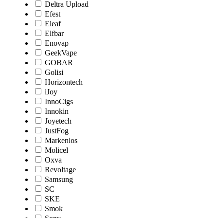
Deltra Upload
Efest
Eleaf
Elfbar
Enovap
GeekVape
GOBAR
Golisi
Horizontech
iJoy
InnoCigs
Innokin
Joyetech
JustFog
Markenlos
Molicel
Oxva
Revoltage
Samsung
SC
SKE
Smok