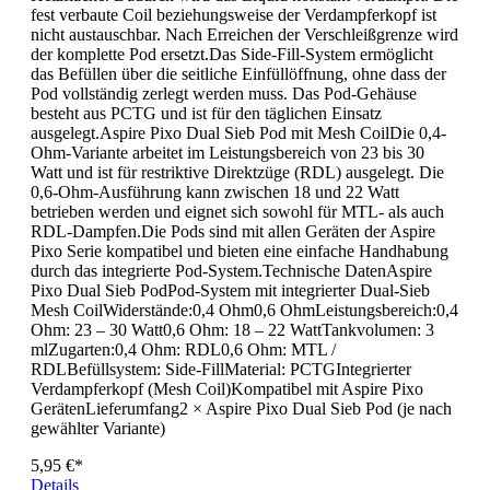
fest verbaute Coil beziehungsweise der Verdampferkopf ist
nicht austauschbar. Nach Erreichen der Verschleißgrenze wird
der komplette Pod ersetzt.Das Side-Fill-System ermöglicht
das Befüllen über die seitliche Einfüllöffnung, ohne dass der
Pod vollständig zerlegt werden muss. Das Pod-Gehäuse
besteht aus PCTG und ist für den täglichen Einsatz
ausgelegt.Aspire Pixo Dual Sieb Pod mit Mesh CoilDie 0,4-
Ohm-Variante arbeitet im Leistungsbereich von 23 bis 30
Watt und ist für restriktive Direktzüge (RDL) ausgelegt. Die
0,6-Ohm-Ausführung kann zwischen 18 und 22 Watt
betrieben werden und eignet sich sowohl für MTL- als auch
RDL-Dampfen.Die Pods sind mit allen Geräten der Aspire
Pixo Serie kompatibel und bieten eine einfache Handhabung
durch das integrierte Pod-System.Technische DatenAspire
Pixo Dual Sieb PodPod-System mit integrierter Dual-Sieb
Mesh CoilWiderstände:0,4 Ohm0,6 OhmLeistungsbereich:0,4
Ohm: 23 – 30 Watt0,6 Ohm: 18 – 22 WattTankvolumen: 3
mlZugarten:0,4 Ohm: RDL0,6 Ohm: MTL /
RDLBefüllsystem: Side-FillMaterial: PCTGIntegrierter
Verdampferkopf (Mesh Coil)Kompatibel mit Aspire Pixo
GerätenLieferumfang2 × Aspire Pixo Dual Sieb Pod (je nach
gewählter Variante)
5,95 €*
Details