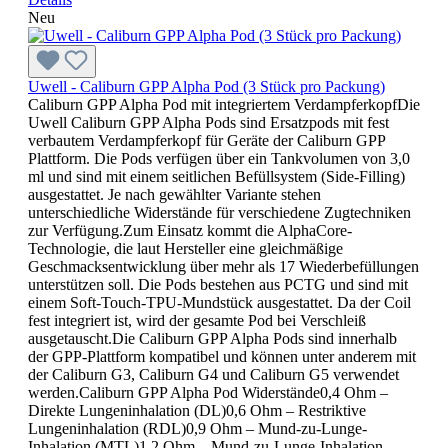
Neu
Uwell - Caliburn GPP Alpha Pod (3 Stück pro Packung)
Caliburn GPP Alpha Pod mit integriertem VerdampferkopfDie
Uwell Caliburn GPP Alpha Pods sind Ersatzpods mit fest
verbautem Verdampferkopf für Geräte der Caliburn GPP
Plattform. Die Pods verfügen über ein Tankvolumen von 3,0
ml und sind mit einem seitlichen Befüllsystem (Side-Filling)
ausgestattet. Je nach gewählter Variante stehen
unterschiedliche Widerstände für verschiedene Zugtechniken
zur Verfügung.Zum Einsatz kommt die AlphaCore-
Technologie, die laut Hersteller eine gleichmäßige
Geschmacksentwicklung über mehr als 17 Wiederbefüllungen
unterstützen soll. Die Pods bestehen aus PCTG und sind mit
einem Soft-Touch-TPU-Mundstück ausgestattet. Da der Coil
fest integriert ist, wird der gesamte Pod bei Verschleiß
ausgetauscht.Die Caliburn GPP Alpha Pods sind innerhalb
der GPP-Plattform kompatibel und können unter anderem mit
der Caliburn G3, Caliburn G4 und Caliburn G5 verwendet
werden.Caliburn GPP Alpha Pod Widerstände0,4 Ohm –
Direkte Lungeninhalation (DL)0,6 Ohm – Restriktive
Lungeninhalation (RDL)0,9 Ohm – Mund-zu-Lunge-
Inhalation (MTL)1,2 Ohm – Mund-zu-Lunge-Inhalation