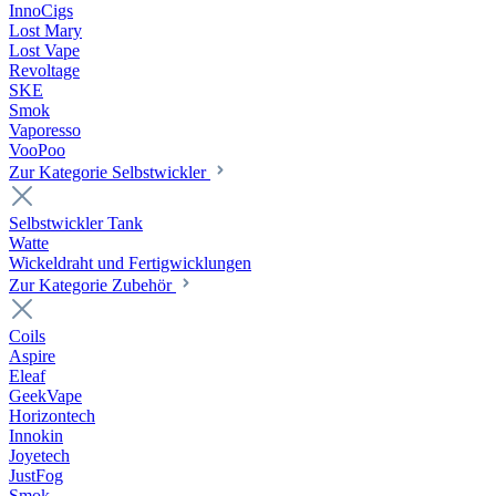
InnoCigs
Lost Mary
Lost Vape
Revoltage
SKE
Smok
Vaporesso
VooPoo
Zur Kategorie Selbstwickler
Selbstwickler Tank
Watte
Wickeldraht und Fertigwicklungen
Zur Kategorie Zubehör
Coils
Aspire
Eleaf
GeekVape
Horizontech
Innokin
Joyetech
JustFog
Smok