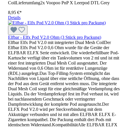
CoilLieferumfang2x Voopoo PnP X Leerpod DTL Grey
8,95 €*
Details
Elfbar - Elfx Pod V2.0 Ohm (3 Stück pro Packung)
Elfbar Elfx Pod V2.0 mit integrierter Dual Mesh CoilDer
Elfbar Elfx Pod V2.0 0,6 Ohm wurde für die Geräte der
ELFBAR ELFX Serie entwickelt. Die wiederbefüllbare Pod-
Kartusche verfügt über ein Tankvolumen von 2 ml und ist mit
einer fest integrierten Dual Mesh Coil ausgestattet. Der
Widerstand von 0,6 Ohm ist für restriktive Lungenzüge
(RDL) ausgelegt.Das Top-Filling-System ermöglicht das
Nachfüllen von Liquid über eine seitliche Öffnung, ohne dass
der Pod aus dem Gerät entfernt werden muss. Die integrierte
Dual Mesh Coil sorgt für eine gleichmäßige Verdampfung des
Liquids. Da der Verdampferkopf fest im Pod verbaut ist, wird
bei nachlassendem Geschmack oder verringerter
Dampfentwicklung der komplette Pod ausgetauscht.Der
ELFX Pod V2.0 wird per Steckverbindung mit dem
Akkuträger verbunden und ist mit allen ELFBAR ELFX E-
Zigaretten kompatibel. Die Packung enthält drei Pods mit
identischem Widerstand.KompatibilitätAlle ELFBAR ELFX