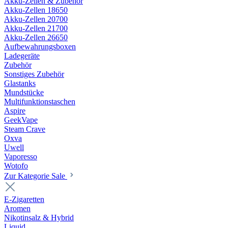
Akku-Zellen & Zubehör
Akku-Zellen 18650
Akku-Zellen 20700
Akku-Zellen 21700
Akku-Zellen 26650
Aufbewahrungsboxen
Ladegeräte
Zubehör
Sonstiges Zubehör
Glastanks
Mundstücke
Multifunktionstaschen
Aspire
GeekVape
Steam Crave
Oxva
Uwell
Vaporesso
Wotofo
Zur Kategorie Sale
E-Zigaretten
Aromen
Nikotinsalz & Hybrid
Liquid