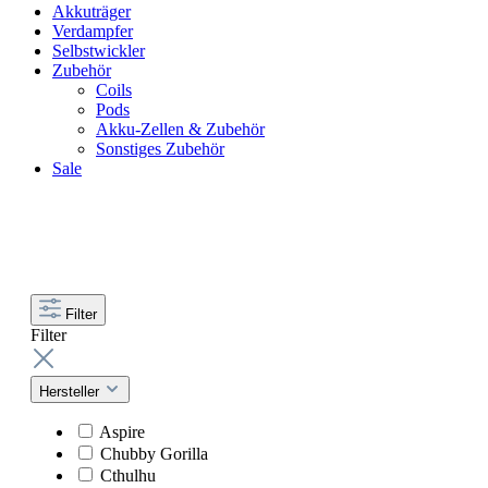
Akkuträger
Verdampfer
Selbstwickler
Zubehör
Coils
Pods
Akku-Zellen & Zubehör
Sonstiges Zubehör
Sale
Filter
Filter
Hersteller
Aspire
Chubby Gorilla
Cthulhu