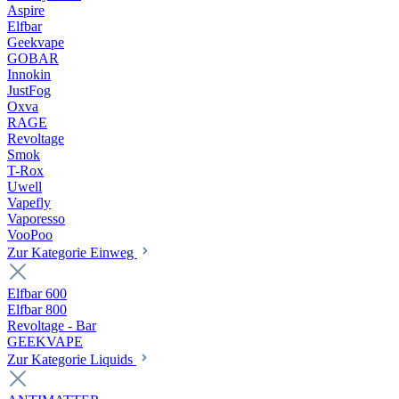
Aspire
Elfbar
Geekvape
GOBAR
Innokin
JustFog
Oxva
RAGE
Revoltage
Smok
T-Rox
Uwell
Vapefly
Vaporesso
VooPoo
Zur Kategorie Einweg
Elfbar 600
Elfbar 800
Revoltage - Bar
GEEKVAPE
Zur Kategorie Liquids