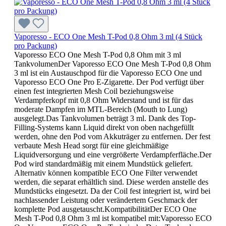
Vaporesso - ECO One Mesh T-Pod 0,8 Ohm 3 ml (4 Stück
pro Packung)
Vaporesso ECO One Mesh T-Pod 0,8 Ohm mit 3 ml
TankvolumenDer Vaporesso ECO One Mesh T-Pod 0,8 Ohm
3 ml ist ein Austauschpod für die Vaporesso ECO One und
Vaporesso ECO One Pro E-Zigarette. Der Pod verfügt über
einen fest integrierten Mesh Coil beziehungsweise
Verdampferkopf mit 0,8 Ohm Widerstand und ist für das
moderate Dampfen im MTL-Bereich (Mouth to Lung)
ausgelegt.Das Tankvolumen beträgt 3 ml. Dank des Top-
Filling-Systems kann Liquid direkt von oben nachgefüllt
werden, ohne den Pod vom Akkuträger zu entfernen. Der fest
verbaute Mesh Head sorgt für eine gleichmäßige
Liquidversorgung und eine vergrößerte Verdampferfläche.Der
Pod wird standardmäßig mit einem Mundstück geliefert.
Alternativ können kompatible ECO One Filter verwendet
werden, die separat erhältlich sind. Diese werden anstelle des
Mundstücks eingesetzt. Da der Coil fest integriert ist, wird bei
nachlassender Leistung oder verändertem Geschmack der
komplette Pod ausgetauscht.KompatibilitätDer ECO One
Mesh T-Pod 0,8 Ohm 3 ml ist kompatibel mit:Vaporesso ECO