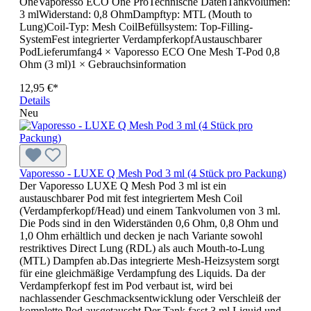
OneVaporesso ECO One ProTechnische DatenTankvolumen:
3 mlWiderstand: 0,8 OhmDampftyp: MTL (Mouth to
Lung)Coil-Typ: Mesh CoilBefüllsystem: Top-Filling-
SystemFest integrierter VerdampferkopfAustauschbarer
PodLieferumfang4 × Vaporesso ECO One Mesh T-Pod 0,8
Ohm (3 ml)1 × Gebrauchsinformation
12,95 €*
Details
Neu
Vaporesso - LUXE Q Mesh Pod 3 ml (4 Stück pro Packung)
Der Vaporesso LUXE Q Mesh Pod 3 ml ist ein
austauschbarer Pod mit fest integriertem Mesh Coil
(Verdampferkopf/Head) und einem Tankvolumen von 3 ml.
Die Pods sind in den Widerständen 0,6 Ohm, 0,8 Ohm und
1,0 Ohm erhältlich und decken je nach Variante sowohl
restriktives Direct Lung (RDL) als auch Mouth-to-Lung
(MTL) Dampfen ab.Das integrierte Mesh-Heizsystem sorgt
für eine gleichmäßige Verdampfung des Liquids. Da der
Verdampferkopf fest im Pod verbaut ist, wird bei
nachlassender Geschmacksentwicklung oder Verschleiß der
komplette Pod ausgetauscht.Der Tank fasst 3 ml Liquid und