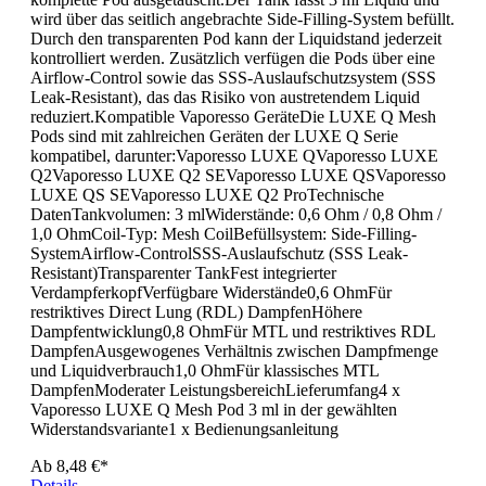
wird über das seitlich angebrachte Side-Filling-System befüllt.
Durch den transparenten Pod kann der Liquidstand jederzeit
kontrolliert werden. Zusätzlich verfügen die Pods über eine
Airflow-Control sowie das SSS-Auslaufschutzsystem (SSS
Leak-Resistant), das das Risiko von austretendem Liquid
reduziert.Kompatible Vaporesso GeräteDie LUXE Q Mesh
Pods sind mit zahlreichen Geräten der LUXE Q Serie
kompatibel, darunter:Vaporesso LUXE QVaporesso LUXE
Q2Vaporesso LUXE Q2 SEVaporesso LUXE QSVaporesso
LUXE QS SEVaporesso LUXE Q2 ProTechnische
DatenTankvolumen: 3 mlWiderstände: 0,6 Ohm / 0,8 Ohm /
1,0 OhmCoil-Typ: Mesh CoilBefüllsystem: Side-Filling-
SystemAirflow-ControlSSS-Auslaufschutz (SSS Leak-
Resistant)Transparenter TankFest integrierter
VerdampferkopfVerfügbare Widerstände0,6 OhmFür
restriktives Direct Lung (RDL) DampfenHöhere
Dampfentwicklung0,8 OhmFür MTL und restriktives RDL
DampfenAusgewogenes Verhältnis zwischen Dampfmenge
und Liquidverbrauch1,0 OhmFür klassisches MTL
DampfenModerater LeistungsbereichLieferumfang4 x
Vaporesso LUXE Q Mesh Pod 3 ml in der gewählten
Widerstandsvariante1 x Bedienungsanleitung
Ab
8,48 €*
Details