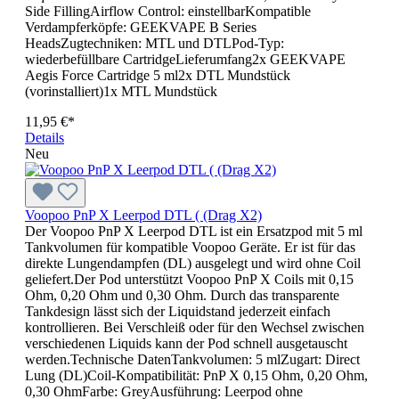
Side FillingAirflow Control: einstellbarKompatible
Verdampferköpfe: GEEKVAPE B Series
HeadsZugtechniken: MTL und DTLPod-Typ:
wiederbefüllbare CartridgeLieferumfang2x GEEKVAPE
Aegis Force Cartridge 5 ml2x DTL Mundstück
(vorinstalliert)1x MTL Mundstück
11,95 €*
Details
Neu
Voopoo PnP X Leerpod DTL ( (Drag X2)
Der Voopoo PnP X Leerpod DTL ist ein Ersatzpod mit 5 ml
Tankvolumen für kompatible Voopoo Geräte. Er ist für das
direkte Lungendampfen (DL) ausgelegt und wird ohne Coil
geliefert.Der Pod unterstützt Voopoo PnP X Coils mit 0,15
Ohm, 0,20 Ohm und 0,30 Ohm. Durch das transparente
Tankdesign lässt sich der Liquidstand jederzeit einfach
kontrollieren. Bei Verschleiß oder für den Wechsel zwischen
verschiedenen Liquids kann der Pod schnell ausgetauscht
werden.Technische DatenTankvolumen: 5 mlZugart: Direct
Lung (DL)Coil-Kompatibilität: PnP X 0,15 Ohm, 0,20 Ohm,
0,30 OhmFarbe: GreyAusführung: Leerpod ohne