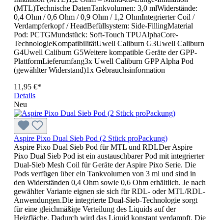
(MTL)Technische DatenTankvolumen: 3,0 mlWiderstände:
0,4 Ohm / 0,6 Ohm / 0,9 Ohm / 1,2 OhmIntegrierter Coil /
Verdampferkopf / HeadBefüllsystem: Side-FillingMaterial
Pod: PCTGMundstück: Soft-Touch TPUAlphaCore-
TechnologieKompatibilitätUwell Caliburn G3Uwell Caliburn
G4Uwell Caliburn G5Weitere kompatible Geräte der GPP-
PlattformLieferumfang3x Uwell Caliburn GPP Alpha Pod
(gewählter Widerstand)1x Gebrauchsinformation
11,95 €*
Details
Neu
Aspire Pixo Dual Sieb Pod (2 Stück proPackung)
Aspire Pixo Dual Sieb Pod für MTL und RDLDer Aspire
Pixo Dual Sieb Pod ist ein austauschbarer Pod mit integrierter
Dual-Sieb Mesh Coil für Geräte der Aspire Pixo Serie. Die
Pods verfügen über ein Tankvolumen von 3 ml und sind in
den Widerständen 0,4 Ohm sowie 0,6 Ohm erhältlich. Je nach
gewählter Variante eignen sie sich für RDL- oder MTL/RDL-
Anwendungen.Die integrierte Dual-Sieb-Technologie sorgt
für eine gleichmäßige Verteilung des Liquids auf der
Heizfläche. Dadurch wird das Liquid konstant verdampft. Die