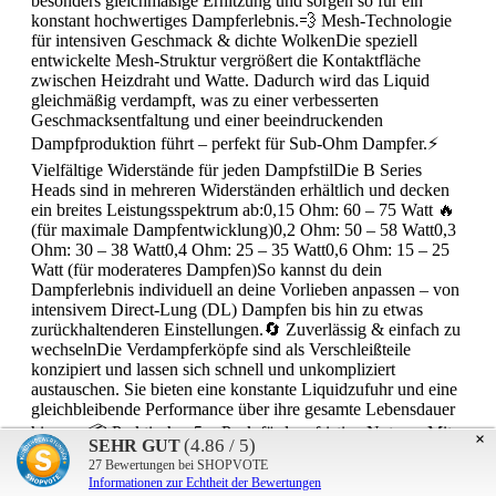
besonders gleichmäßige Erhitzung und sorgen so für ein
konstant hochwertiges Dampferlebnis.💨 Mesh-Technologie
für intensiven Geschmack & dichte WolkenDie speziell
entwickelte Mesh-Struktur vergrößert die Kontaktfläche
zwischen Heizdraht und Watte. Dadurch wird das Liquid
gleichmäßig verdampft, was zu einer verbesserten
Geschmacksentfaltung und einer beeindruckenden
Dampfproduktion führt – perfekt für Sub-Ohm Dampfer.⚡
Vielfältige Widerstände für jeden DampfstilDie B Series
Heads sind in mehreren Widerständen erhältlich und decken
ein breites Leistungsspektrum ab:0,15 Ohm: 60 – 75 Watt 🔥
(für maximale Dampfentwicklung)0,2 Ohm: 50 – 58 Watt0,3
Ohm: 30 – 38 Watt0,4 Ohm: 25 – 35 Watt0,6 Ohm: 15 – 25
Watt (für moderateres Dampfen)So kannst du dein
Dampferlebnis individuell an deine Vorlieben anpassen – von
intensivem Direct-Lung (DL) Dampfen bis hin zu etwas
zurückhaltenderen Einstellungen.🔄 Zuverlässig & einfach zu
wechselnDie Verdampferköpfe sind als Verschleißteile
konzipiert und lassen sich schnell und unkompliziert
austauschen. Sie bieten eine konstante Liquidzufuhr und eine
gleichbleibende Performance über ihre gesamte Lebensdauer
hinweg.📦 Praktischer 5er-Pack für langfristige NutzungMit
×
(4.86 / 5)
SEHR GUT
der Verpackungseinheit von fünf Coils bist du bestens
27
Bewertungen bei SHOPVOTE
ausgestattet und hast jederzeit Ersatz zur Hand – ideal für den
Informationen zur Echtheit der Bewertungen