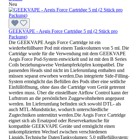
Neu
GEEKVAPE - Aegis Force Cartridge 5 ml (2 Stück pro
Packung)
Die GEEKVAPE Aegis Force Cartridge ist ein
wiederbefüllbarer Pod mit einem Tankvolumen von 5 ml. Die
Cartridge wurde für die Verwendung mit dem GEEKVAPE
Aegis Force Pod-System entwickelt und ist mit den B Series
Coils beziehungsweise Verdampferköpfen kompatibel. Die
passenden Heads sind nicht im Lieferumfang enthalten und
müssen separat erworben werden.Das integrierte Side-Filling-
System ermöglicht das Befüllen des Pods über eine seitliche
Einfüllöffnung, ohne dass die Cartridge vom Gerät getrennt
werden muss. Über die einstellbare Airflow Control kann der
Luftstrom an die persönlichen Zuggewohnheiten angepasst
werden. Im Lieferumfang befinden sich sowohl DTL- als
auch MTL-Mundstücke, wodurch unterschiedliche
Zugtechniken unterstützt werden.Die Aegis Force Cartridge
eignet sich als Ersatzpod oder Reservekartusche für
kompatible GEEKVAPE Geräte und ermöglicht einen
unkomplizierten Wechsel zwischen verschiedenen
Liquids.Technische DatenTankvolumen: 5,0 mlBefüllsystem: