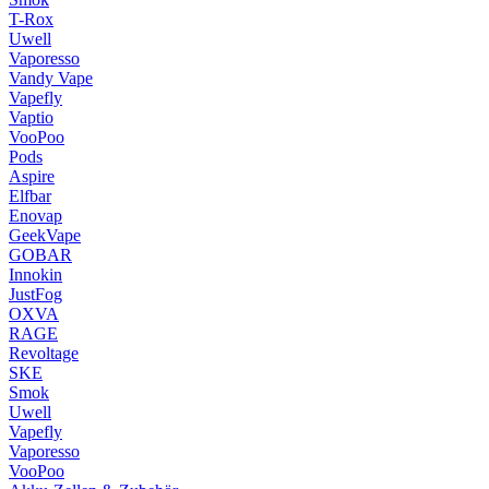
T-Rox
Uwell
Vaporesso
Vandy Vape
Vapefly
Vaptio
VooPoo
Pods
Aspire
Elfbar
Enovap
GeekVape
GOBAR
Innokin
JustFog
OXVA
RAGE
Revoltage
SKE
Smok
Uwell
Vapefly
Vaporesso
VooPoo