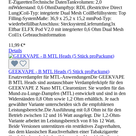
E-ZigarettenTechnische DatenTankvolumen: 2,0
mlWiderstand: 0,6 OhmDampftyp: RDL (Restrictive Direct
Lung)Coil-Typ: integrierte Dual Mesh CoilBefüllsystem: Top
Filling-SystemMaße: 36,9 x 25,2 x 15,2 mmPod-Typ:
wiederbefüllbarAnschluss: StecksystemLieferumfang3x
Elfbar ELFX Pod V2.0 mit integrierter 0,6 Ohm Dual Mesh
Coil1x Gebrauchsinformation
11,99 €*
Details
GEEKVAPE - B MTL Heads (5 Stück proPackung)
Ersatzverdampfer für MTL-AnwendungenDie GEEKVAPE
B MTL Heads sind austauschbare Verdampferköpfe für den
GEEKVAPE Z Nano MTL Clearomizer. Sie wurden für das
Mund-zu-Lunge-Dampfen (MTL) entwickelt und sind in den
Widerständen 0,8 Ohm sowie 1,2 Ohm erhältlich. Je nach
gewählter Variante unterscheiden sich die empfohlenen
Leistungsbereiche.Die Ausführung mit 0,8 Ohm ist für den
Betrieb zwischen 12 und 16 Watt ausgelegt. Die 1,2-Ohm-
Variante arbeitet im Leistungsbereich von 8 bis 12 Watt.
Beide Versionen unterstützen ein restriktives Zugverhalten,
das dem klassischen Rauchverhalten einer Tabakzigarette