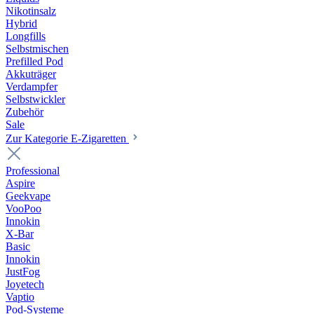
Nikotinsalz
Hybrid
Longfills
Selbstmischen
Prefilled Pod
Akkuträger
Verdampfer
Selbstwickler
Zubehör
Sale
Zur Kategorie E-Zigaretten
Professional
Aspire
Geekvape
VooPoo
Innokin
X-Bar
Basic
Innokin
JustFog
Joyetech
Vaptio
Pod-Systeme