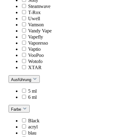
Sony
Steamwave
T-Rox
Uwell
Vamson
Vandy Vape
Vapefly
Vaporesso
Vaptio
VooPoo
Wotofo
XTAR
Ausführung
5 ml
6 ml
Farbe
Black
acryl
blau