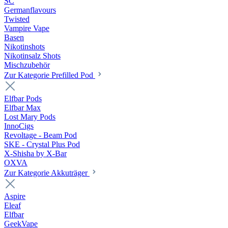
SC
Germanflavours
Twisted
Vampire Vape
Basen
Nikotinshots
Nikotinsalz Shots
Mischzubehör
Zur Kategorie Prefilled Pod
Elfbar Pods
Elfbar Max
Lost Mary Pods
InnoCigs
Revoltage - Beam Pod
SKE - Crystal Plus Pod
X-Shisha by X-Bar
OXVA
Zur Kategorie Akkuträger
Aspire
Eleaf
Elfbar
GeekVape