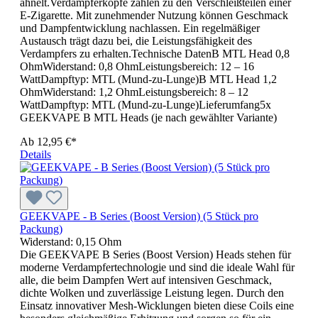
ähnelt.Verdampferköpfe zählen zu den Verschleißteilen einer
E-Zigarette. Mit zunehmender Nutzung können Geschmack
und Dampfentwicklung nachlassen. Ein regelmäßiger
Austausch trägt dazu bei, die Leistungsfähigkeit des
Verdampfers zu erhalten.Technische DatenB MTL Head 0,8
OhmWiderstand: 0,8 OhmLeistungsbereich: 12 – 16
WattDampftyp: MTL (Mund-zu-Lunge)B MTL Head 1,2
OhmWiderstand: 1,2 OhmLeistungsbereich: 8 – 12
WattDampftyp: MTL (Mund-zu-Lunge)Lieferumfang5x
GEEKVAPE B MTL Heads (je nach gewählter Variante)
Ab
12,95 €*
Details
GEEKVAPE - B Series (Boost Version) (5 Stück pro
Packung)
Widerstand:
0,15 Ohm
Die GEEKVAPE B Series (Boost Version) Heads stehen für
moderne Verdampfertechnologie und sind die ideale Wahl für
alle, die beim Dampfen Wert auf intensiven Geschmack,
dichte Wolken und zuverlässige Leistung legen. Durch den
Einsatz innovativer Mesh-Wicklungen bieten diese Coils eine