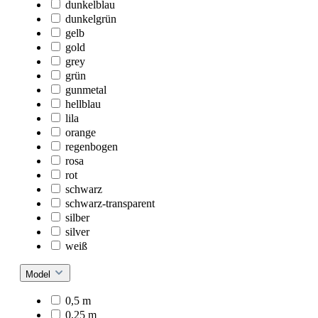
dunkelblau
dunkelgrün
gelb
gold
grey
grün
gunmetal
hellblau
lila
orange
regenbogen
rosa
rot
schwarz
schwarz-transparent
silber
silver
weiß
Model
0,5 m
0,25 m