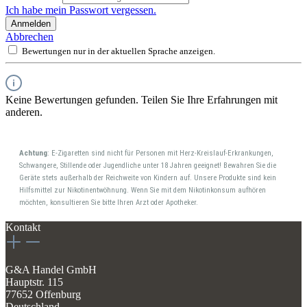
Ich habe mein Passwort vergessen.
Anmelden
Abbrechen
Bewertungen nur in der aktuellen Sprache anzeigen.
Keine Bewertungen gefunden. Teilen Sie Ihre Erfahrungen mit
anderen.
Achtung
: E-Zigaretten sind nicht für Personen mit Herz-Kreislauf-Erkrankungen,
Schwangere, Stillende oder Jugendliche unter 18 Jahren geeignet! Bewahren Sie die
Geräte stets außerhalb der Reichweite von Kindern auf. Unsere Produkte sind kein
Hilfsmittel zur Nikotinentwöhnung. Wenn Sie mit dem Nikotinkonsum aufhören
möchten, konsultieren Sie bitte Ihren Arzt oder Apotheker.
Kontakt
G&A Handel GmbH
Hauptstr. 115
77652 Offenburg
Deutschland