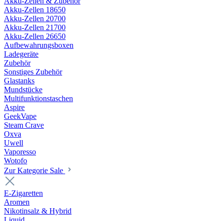
Akku-Zellen & Zubehör
Akku-Zellen 18650
Akku-Zellen 20700
Akku-Zellen 21700
Akku-Zellen 26650
Aufbewahrungsboxen
Ladegeräte
Zubehör
Sonstiges Zubehör
Glastanks
Mundstücke
Multifunktionstaschen
Aspire
GeekVape
Steam Crave
Oxva
Uwell
Vaporesso
Wotofo
Zur Kategorie Sale
E-Zigaretten
Aromen
Nikotinsalz & Hybrid
Liquid