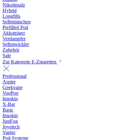
Nikotinsalz
Hybrid
Longfills
Selbstmischen
Prefilled Pod
Akkuträger
Verdampfer
Selbstwickler
Zubehör
Sale
Zur Kategorie E-Zigaretten
Professional
Aspire
Geekvape
VooPoo
Innokin
X-Bar
Basic
Innokin
JustFog
Joyetech
Vaptio
Pod-Systeme