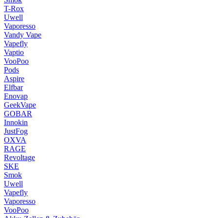
T-Rox
Uwell
Vaporesso
Vandy Vape
Vapefly
Vaptio
VooPoo
Pods
Aspire
Elfbar
Enovap
GeekVape
GOBAR
Innokin
JustFog
OXVA
RAGE
Revoltage
SKE
Smok
Uwell
Vapefly
Vaporesso
VooPoo