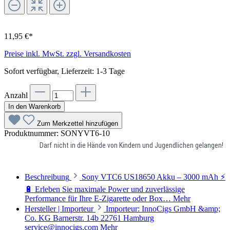
11,95 €*
Preise inkl. MwSt. zzgl. Versandkosten
Sofort verfügbar, Lieferzeit: 1-3 Tage
Anzahl
In den Warenkorb
Zum Merkzettel hinzufügen
Produktnummer:
SONYVT6-10
Darf nicht in die Hände von Kindern und Jugendlichen gelangen!
Beschreibung
Sony VTC6 US18650 Akku – 3000 mAh ⚡
🔋 Erleben Sie maximale Power und zuverlässige
Performance für Ihre E-Zigarette oder Box…
Mehr
Hersteller | Importeur
Importeur: InnoCigs GmbH &amp;
Co. KG Barnerstr. 14b 22761 Hamburg
service@innocigs.com
Mehr