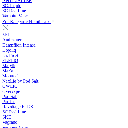
ANTIMATTER
SC-Liquid
SC Red Line
Vampire Vape
Zur Kategorie Nikotinsalz
5EL
Antimatter
Dampflion Intense
Dojoliq
Dr. Frost
ELFLIQ
Maryliq
MaZa
Montreal
NexLiq by Pod Salt
OWLIQ
Overvape
Pod Salt
PopLiq
Revoltage FLEX
SC Red Line
SKE
Vagrand
Vampire Vape