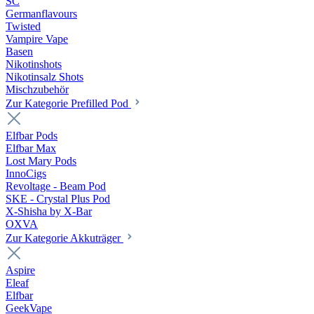
SC
Germanflavours
Twisted
Vampire Vape
Basen
Nikotinshots
Nikotinsalz Shots
Mischzubehör
Zur Kategorie Prefilled Pod
Elfbar Pods
Elfbar Max
Lost Mary Pods
InnoCigs
Revoltage - Beam Pod
SKE - Crystal Plus Pod
X-Shisha by X-Bar
OXVA
Zur Kategorie Akkuträger
Aspire
Eleaf
Elfbar
GeekVape