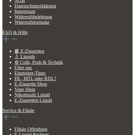
AGB
Datenschutzerklärung
Impressum
Widerrufsbelehrung
Widerrufsformular
FAQ & Hilfe
📘 E-Zigaretten
💧 Liquids
⚙️ Coils, Pods & Technik
Über uns
Einsteiger-Tipps
DL, MTL oder RDL?
E-Zigarette Shop
Vape Shop
Nikotinsalz Liquid
E-Zigaretten Liquid
Service & Filiale
Filiale Offenburg
E-Liquid Rechner