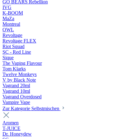
GO BEARS Rebellion
IVG
K-BOOM
MaZa
Montreal
OWL
Revoltage
Revoltage FLEX
Riot Squad
SC - Red Line
Sique
The Vaping Flavour
Tom Klarks
Twelve Monkeys
V by Black Note
Vagrand 20ml
Vagrand 10ml
Vagrand Overdosed
Vampire Vape
Zur Kategorie Selbstmischen
Aromen
T-JUICE
Dr. Honeydew