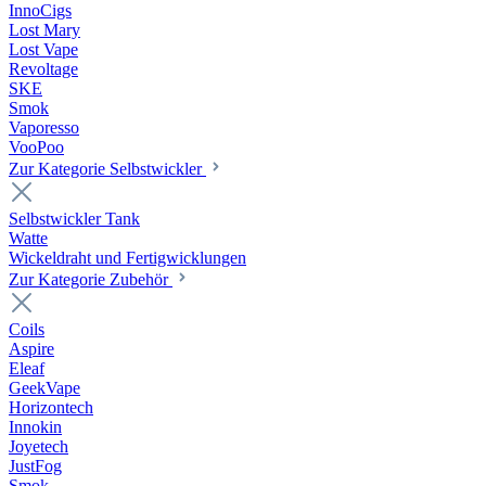
InnoCigs
Lost Mary
Lost Vape
Revoltage
SKE
Smok
Vaporesso
VooPoo
Zur Kategorie Selbstwickler
Selbstwickler Tank
Watte
Wickeldraht und Fertigwicklungen
Zur Kategorie Zubehör
Coils
Aspire
Eleaf
GeekVape
Horizontech
Innokin
Joyetech
JustFog
Smok