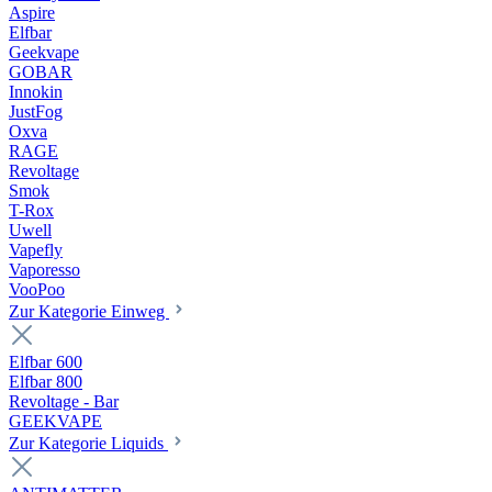
Aspire
Elfbar
Geekvape
GOBAR
Innokin
JustFog
Oxva
RAGE
Revoltage
Smok
T-Rox
Uwell
Vapefly
Vaporesso
VooPoo
Zur Kategorie Einweg
Elfbar 600
Elfbar 800
Revoltage - Bar
GEEKVAPE
Zur Kategorie Liquids