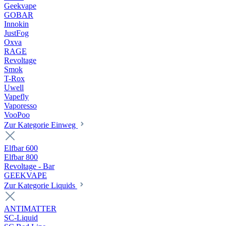
Geekvape
GOBAR
Innokin
JustFog
Oxva
RAGE
Revoltage
Smok
T-Rox
Uwell
Vapefly
Vaporesso
VooPoo
Zur Kategorie Einweg
Elfbar 600
Elfbar 800
Revoltage - Bar
GEEKVAPE
Zur Kategorie Liquids
ANTIMATTER
SC-Liquid