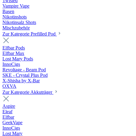
Twisted
Vampire Vape
Basen
Nikotinshots
Nikotinsalz Shots
Mischzubehör
Zur Kategorie Prefilled Pod
Elfbar Pods
Elfbar Max
Lost Mary Pods
InnoCigs
Revoltage - Beam Pod
SKE - Crystal Plus Pod
X-Shisha by X-Bar
OXVA
Zur Kategorie Akkuträger
Aspire
Eleaf
Elfbar
GeekVape
InnoCigs
Lost Mary