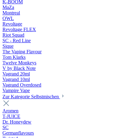
K-BOOM
MaZa
Montreal
OWL
Revoltage
Revoltage FLEX
Riot Squad
SC - Red Line
Sique
The Vaping Flavour
Tom Klarks
Twelve Monkeys
V by Black Note
Vagrand 20ml
Vagrand 10ml
Vagrand Overdosed
Vampire Vape
Zur Kategorie Selbstmischen
Aromen
T-JUICE
Dr. Honeydew
SC
Germanflavours