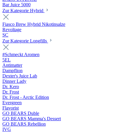
Bar Juice 5000
Zur Kategorie Hybrid
Fiasco Brew Hybrid Nikotinsalze
Revoltage
SC
Zur Kategorie Longfills
#Schmeckt Aromen
5EL
Antimatter
Dampflion
Dexter's Juice Lab
Dinner Lady
Dr. Kero
Dr. Frost
Dr. Frost - Arctic Edition
Evergreen
Flavorist
GO BEARS Duble
GO BEARS Mamma's Dessert
GO BEARS Rebellion
IVG