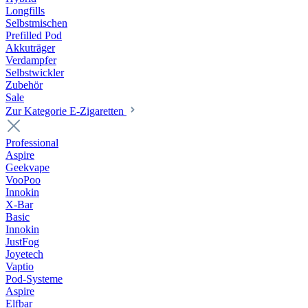
Longfills
Selbstmischen
Prefilled Pod
Akkuträger
Verdampfer
Selbstwickler
Zubehör
Sale
Zur Kategorie E-Zigaretten
Professional
Aspire
Geekvape
VooPoo
Innokin
X-Bar
Basic
Innokin
JustFog
Joyetech
Vaptio
Pod-Systeme
Aspire
Elfbar