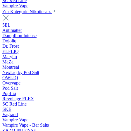
SC Red Line
Vampire Vape
Zur Kategorie Nikotinsalz
5EL
Antimatter
Dampflion Intense
Dojoliq
Dr. Frost
ELFLIQ
Maryliq
MaZa
Montreal
NexLiq by Pod Salt
OWLIQ
Overvape
Pod Salt
PopLiq
Revoltage FLEX
SC Red Line
SKE
Vagrand
Vampire Vape
Vampire Vape - Bar Salts
ZAZO INTENSE