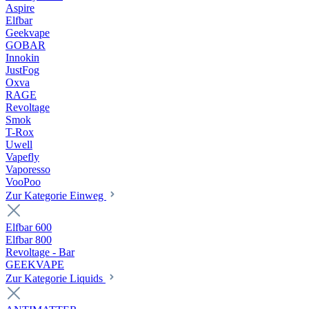
Aspire
Elfbar
Geekvape
GOBAR
Innokin
JustFog
Oxva
RAGE
Revoltage
Smok
T-Rox
Uwell
Vapefly
Vaporesso
VooPoo
Zur Kategorie Einweg
Elfbar 600
Elfbar 800
Revoltage - Bar
GEEKVAPE
Zur Kategorie Liquids