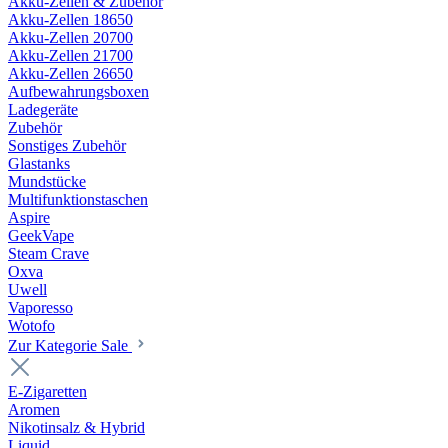
Akku-Zellen & Zubehör
Akku-Zellen 18650
Akku-Zellen 20700
Akku-Zellen 21700
Akku-Zellen 26650
Aufbewahrungsboxen
Ladegeräte
Zubehör
Sonstiges Zubehör
Glastanks
Mundstücke
Multifunktionstaschen
Aspire
GeekVape
Steam Crave
Oxva
Uwell
Vaporesso
Wotofo
Zur Kategorie Sale
E-Zigaretten
Aromen
Nikotinsalz & Hybrid
Liquid