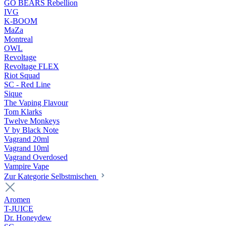
GO BEARS Rebellion
IVG
K-BOOM
MaZa
Montreal
OWL
Revoltage
Revoltage FLEX
Riot Squad
SC - Red Line
Sique
The Vaping Flavour
Tom Klarks
Twelve Monkeys
V by Black Note
Vagrand 20ml
Vagrand 10ml
Vagrand Overdosed
Vampire Vape
Zur Kategorie Selbstmischen
Aromen
T-JUICE
Dr. Honeydew