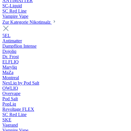
ANTIMATTER
SC-Liquid
SC Red Line
Vampire Vape
Zur Kategorie Nikotinsalz
5EL
Antimatter
Dampflion Intense
Dojoliq
Dr. Frost
ELFLIQ
Maryliq
MaZa
Montreal
NexLiq by Pod Salt
OWLIQ
Overvape
Pod Salt
PopLiq
Revoltage FLEX
SC Red Line
SKE
Vagrand
Vampire Vape