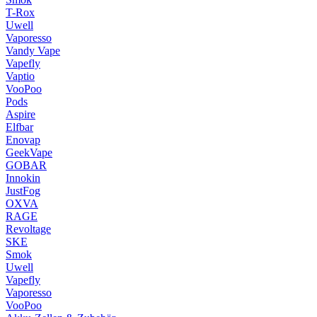
T-Rox
Uwell
Vaporesso
Vandy Vape
Vapefly
Vaptio
VooPoo
Pods
Aspire
Elfbar
Enovap
GeekVape
GOBAR
Innokin
JustFog
OXVA
RAGE
Revoltage
SKE
Smok
Uwell
Vapefly
Vaporesso
VooPoo