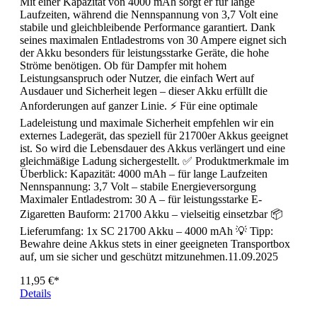
Mit einer Kapazität von 4000 mAh sorgt er für lange
Laufzeiten, während die Nennspannung von 3,7 Volt eine
stabile und gleichbleibende Performance garantiert. Dank
seines maximalen Entladestroms von 30 Ampere eignet sich
der Akku besonders für leistungsstarke Geräte, die hohe
Ströme benötigen. Ob für Dampfer mit hohem
Leistungsanspruch oder Nutzer, die einfach Wert auf
Ausdauer und Sicherheit legen – dieser Akku erfüllt die
Anforderungen auf ganzer Linie. ⚡ Für eine optimale
Ladeleistung und maximale Sicherheit empfehlen wir ein
externes Ladegerät, das speziell für 21700er Akkus geeignet
ist. So wird die Lebensdauer des Akkus verlängert und eine
gleichmäßige Ladung sichergestellt. ✅ Produktmerkmale im
Überblick: Kapazität: 4000 mAh – für lange Laufzeiten
Nennspannung: 3,7 Volt – stabile Energieversorgung
Maximaler Entladestrom: 30 A – für leistungsstarke E-
Zigaretten Bauform: 21700 Akku – vielseitig einsetzbar 📦
Lieferumfang: 1x SC 21700 Akku – 4000 mAh 💡 Tipp:
Bewahre deine Akkus stets in einer geeigneten Transportbox
auf, um sie sicher und geschützt mitzunehmen.11.09.2025
11,95 €*
Details