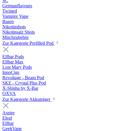
SC
Germanflavours
Twisted
Vampire Vape
Basen
Nikotinshots
Nikotinsalz Shots
Mischzubehör
Zur Kategorie Prefilled Pod
Elfbar Pods
Elfbar Max
Lost Mary Pods
InnoCigs
Revoltage - Beam Pod
SKE - Crystal Plus Pod
X-Shisha by X-Bar
OXVA
Zur Kategorie Akkuträger
Aspire
Eleaf
Elfbar
GeekVape