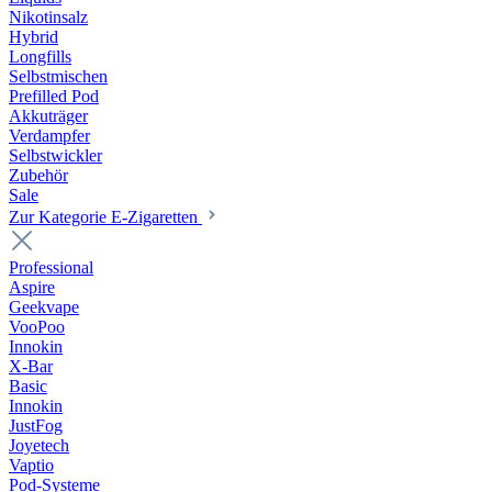
Nikotinsalz
Hybrid
Longfills
Selbstmischen
Prefilled Pod
Akkuträger
Verdampfer
Selbstwickler
Zubehör
Sale
Zur Kategorie E-Zigaretten
Professional
Aspire
Geekvape
VooPoo
Innokin
X-Bar
Basic
Innokin
JustFog
Joyetech
Vaptio
Pod-Systeme