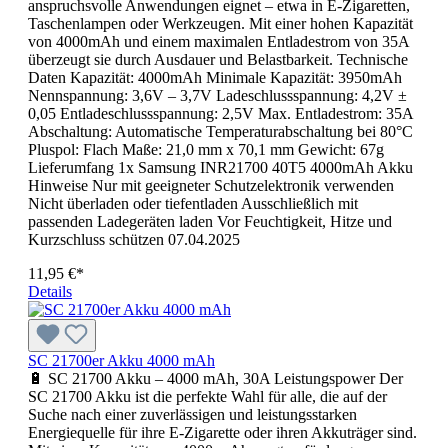
anspruchsvolle Anwendungen eignet – etwa in E-Zigaretten,
Taschenlampen oder Werkzeugen. Mit einer hohen Kapazität
von 4000mAh und einem maximalen Entladestrom von 35A
überzeugt sie durch Ausdauer und Belastbarkeit. Technische
Daten Kapazität: 4000mAh Minimale Kapazität: 3950mAh
Nennspannung: 3,6V – 3,7V Ladeschlussspannung: 4,2V ±
0,05 Entladeschlussspannung: 2,5V Max. Entladestrom: 35A
Abschaltung: Automatische Temperaturabschaltung bei 80°C
Pluspol: Flach Maße: 21,0 mm x 70,1 mm Gewicht: 67g
Lieferumfang 1x Samsung INR21700 40T5 4000mAh Akku
Hinweise Nur mit geeigneter Schutzelektronik verwenden
Nicht überladen oder tiefentladen Ausschließlich mit
passenden Ladegeräten laden Vor Feuchtigkeit, Hitze und
Kurzschluss schützen 07.04.2025
11,95 €*
Details
SC 21700er Akku 4000 mAh
🔋 SC 21700 Akku – 4000 mAh, 30A Leistungspower Der
SC 21700 Akku ist die perfekte Wahl für alle, die auf der
Suche nach einer zuverlässigen und leistungsstarken
Energiequelle für ihre E-Zigarette oder ihren Akkuträger sind.