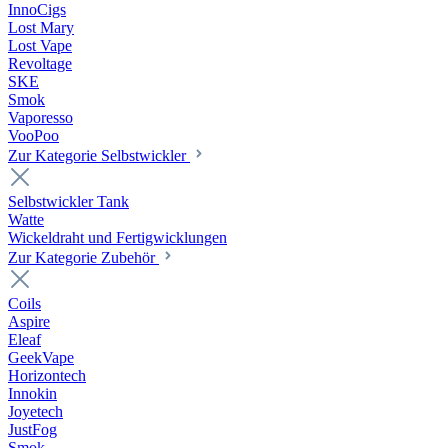
InnoCigs
Lost Mary
Lost Vape
Revoltage
SKE
Smok
Vaporesso
VooPoo
Zur Kategorie Selbstwickler
Selbstwickler Tank
Watte
Wickeldraht und Fertigwicklungen
Zur Kategorie Zubehör
Coils
Aspire
Eleaf
GeekVape
Horizontech
Innokin
Joyetech
JustFog
Smok