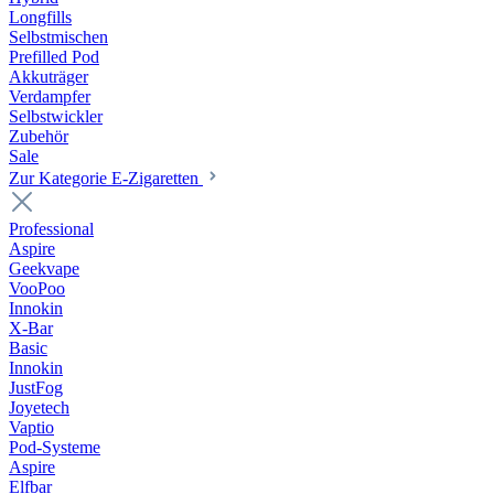
Longfills
Selbstmischen
Prefilled Pod
Akkuträger
Verdampfer
Selbstwickler
Zubehör
Sale
Zur Kategorie E-Zigaretten
Professional
Aspire
Geekvape
VooPoo
Innokin
X-Bar
Basic
Innokin
JustFog
Joyetech
Vaptio
Pod-Systeme
Aspire
Elfbar