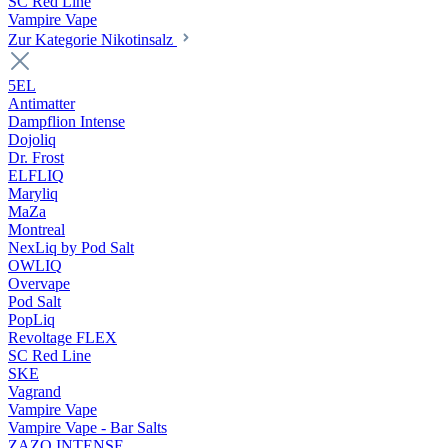
SC Red Line
Vampire Vape
Zur Kategorie Nikotinsalz
5EL
Antimatter
Dampflion Intense
Dojoliq
Dr. Frost
ELFLIQ
Maryliq
MaZa
Montreal
NexLiq by Pod Salt
OWLIQ
Overvape
Pod Salt
PopLiq
Revoltage FLEX
SC Red Line
SKE
Vagrand
Vampire Vape
Vampire Vape - Bar Salts
ZAZO INTENSE