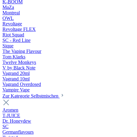
K-BOOM
MaZa
Montreal
OWL
Revoltage
Revoltage FLEX
Riot Squad
SC - Red Line
Sique
The Vaping Flavour
Tom Klarks
Twelve Monkeys
V by Black Note
Vagrand 20ml
Vagrand 10ml
Vagrand Overdosed
Vampire Vape
Zur Kategorie Selbstmischen
Aromen
T-JUICE
Dr. Honeydew
SC
Germanflavours