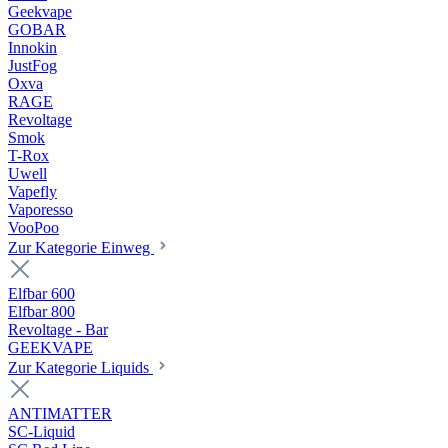
Geekvape
GOBAR
Innokin
JustFog
Oxva
RAGE
Revoltage
Smok
T-Rox
Uwell
Vapefly
Vaporesso
VooPoo
Zur Kategorie Einweg
Elfbar 600
Elfbar 800
Revoltage - Bar
GEEKVAPE
Zur Kategorie Liquids
ANTIMATTER
SC-Liquid