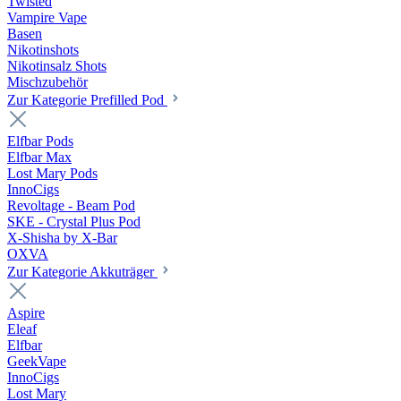
Twisted
Vampire Vape
Basen
Nikotinshots
Nikotinsalz Shots
Mischzubehör
Zur Kategorie Prefilled Pod
Elfbar Pods
Elfbar Max
Lost Mary Pods
InnoCigs
Revoltage - Beam Pod
SKE - Crystal Plus Pod
X-Shisha by X-Bar
OXVA
Zur Kategorie Akkuträger
Aspire
Eleaf
Elfbar
GeekVape
InnoCigs
Lost Mary