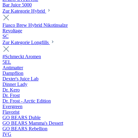
Bar Juice 5000
Zur Kategorie Hybrid
Fiasco Brew Hybrid Nikotinsalze
Revoltage
SC
Zur Kategorie Longfills
#Schmeckt Aromen
5EL
Antimatter
Dampflion
Dexter's Juice Lab
Dinner Lady
Dr. Kero
Dr. Frost
Dr. Frost - Arctic Edition
Evergreen
Flavorist
GO BEARS Duble
GO BEARS Mamma's Dessert
GO BEARS Rebellion
IVG