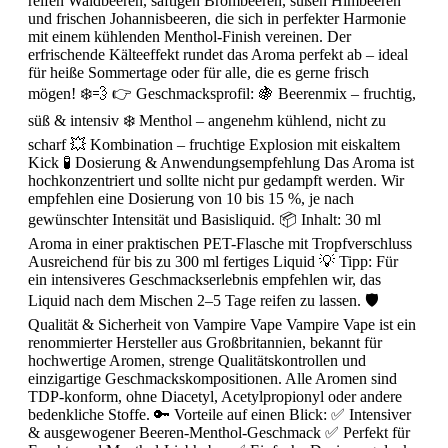
reifen Waldbeeren, saftigen Brombeeren, süßen Himbeeren
und frischen Johannisbeeren, die sich in perfekter Harmonie
mit einem kühlenden Menthol-Finish vereinen. Der
erfrischende Kälteeffekt rundet das Aroma perfekt ab – ideal
für heiße Sommertage oder für alle, die es gerne frisch
mögen! ❄️💨 👉 Geschmacksprofil: 🍇 Beerenmix – fruchtig,
süß & intensiv ❄️ Menthol – angenehm kühlend, nicht zu
scharf 💥 Kombination – fruchtige Explosion mit eiskaltem
Kick 🧪 Dosierung & Anwendungsempfehlung Das Aroma ist
hochkonzentriert und sollte nicht pur gedampft werden. Wir
empfehlen eine Dosierung von 10 bis 15 %, je nach
gewünschter Intensität und Basisliquid. 📦 Inhalt: 30 ml
Aroma in einer praktischen PET-Flasche mit Tropfverschluss
Ausreichend für bis zu 300 ml fertiges Liquid 💡 Tipp: Für
ein intensiveres Geschmackserlebnis empfehlen wir, das
Liquid nach dem Mischen 2–5 Tage reifen zu lassen. 🛡️
Qualität & Sicherheit von Vampire Vape Vampire Vape ist ein
renommierter Hersteller aus Großbritannien, bekannt für
hochwertige Aromen, strenge Qualitätskontrollen und
einzigartige Geschmackskompositionen. Alle Aromen sind
TDP-konform, ohne Diacetyl, Acetylpropionyl oder andere
bedenkliche Stoffe. 🔑 Vorteile auf einen Blick: ✅ Intensiver
& ausgewogener Beeren-Menthol-Geschmack ✅ Perfekt für