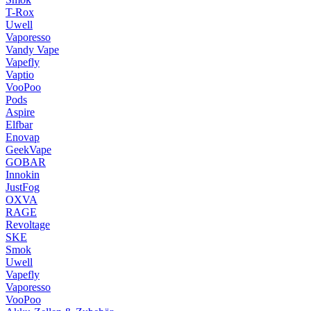
T-Rox
Uwell
Vaporesso
Vandy Vape
Vapefly
Vaptio
VooPoo
Pods
Aspire
Elfbar
Enovap
GeekVape
GOBAR
Innokin
JustFog
OXVA
RAGE
Revoltage
SKE
Smok
Uwell
Vapefly
Vaporesso
VooPoo