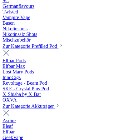
SC
Germanflavours
Twisted
Vampire Vape
Basen
Nikotinshots
Nikotinsalz Shots
Mischzubehör
Zur Kategorie Prefilled Pod
Elfbar Pods
Elfbar Max
Lost Mary Pods
InnoCigs
Revoltage - Beam Pod
SKE - Crystal Plus Pod
X-Shisha by X-Bar
OXVA
Zur Kategorie Akkuträger
Aspire
Eleaf
Elfbar
GeekVape