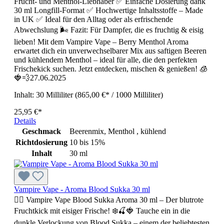
Frucht- und Menthol-Liebhaber ✅ Einfache Dosierung dank
30 ml Longfill-Format ✅ Hochwertige Inhaltsstoffe – Made
in UK ✅ Ideal für den Alltag oder als erfrischende
Abwechslung 🌬️ Fazit: Für Dampfer, die es fruchtig & eisig
lieben! Mit dem Vampire Vape – Berry Menthol Aroma
erwartet dich ein unverwechselbarer Mix aus saftigen Beeren
und kühlendem Menthol – ideal für alle, die den perfekten
Frischekick suchen. Jetzt entdecken, mischen & genießen! 🧊
🍓💨27.06.2025
Inhalt:
30 Milliliter
(865,00 €* / 1000 Milliliter)
25,95 €*
Details
Geschmack
Beerenmix, Menthol , kühlend
Richtdosierung
10 bis 15%
Inhalt
30 ml
Vampire Vape - Aroma Blood Sukka 30 ml
🧛‍♂️ Vampire Vape Blood Sukka Aroma 30 ml – Der blutrote
Fruchtkick mit eisiger Frische! ❄️🍒🍓 Tauche ein in die
dunkle Verlockung von Blood Sukka – einem der beliebtesten