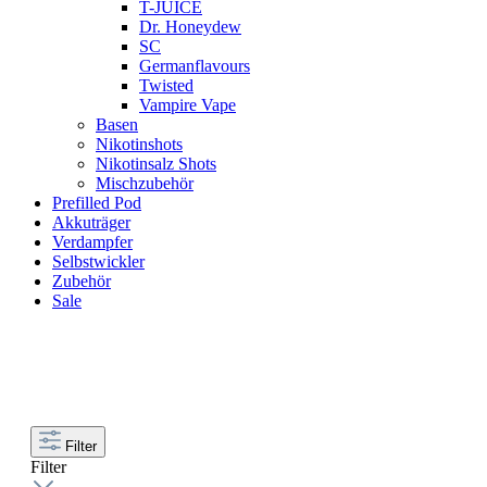
T-JUICE
Dr. Honeydew
SC
Germanflavours
Twisted
Vampire Vape
Basen
Nikotinshots
Nikotinsalz Shots
Mischzubehör
Prefilled Pod
Akkuträger
Verdampfer
Selbstwickler
Zubehör
Sale
Filter
Filter