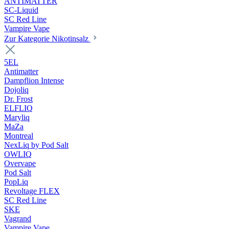
ANTIMATTER
SC-Liquid
SC Red Line
Vampire Vape
Zur Kategorie Nikotinsalz
5EL
Antimatter
Dampflion Intense
Dojoliq
Dr. Frost
ELFLIQ
Maryliq
MaZa
Montreal
NexLiq by Pod Salt
OWLIQ
Overvape
Pod Salt
PopLiq
Revoltage FLEX
SC Red Line
SKE
Vagrand
Vampire Vape