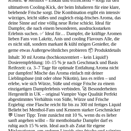
Kosten. ❄️ Menthol – Eiskalt und erfrischend – sorgt für den
ultimativen Cooling-Kick, der beim Inhalieren für eine klare,
belebende Frische sorgt. Die Kombination ergibt ein intensiv
würziges, leicht süßes und zugleich eisig-frisches Aroma, das
deine Sinne auf eine völlig neue Reise schickt. Ideal für
Dampfer, die nach einem besonderen, ausdrucksstarken
Erlebnis suchen. ✅ Ideal für… Dampfer, die kräftige Aromen
lieben Fans von Lakritz, Anis und cooling Flavours Alle, die
es nicht süß, sondern markant & kühl mögen Genießer, die
gerne etwas Außergewöhnliches probieren 📦 Produktdetails
Inhalt: 30 ml Aroma (hochkonzentriert – kein Liquid!)
Dosierempfehlung: 10–15 % je nach Geschmack und Basis
Reifezeit: ca. 3–7 Tage für optimale Entfaltung Aroma nicht
pur dampfen! Mische das Aroma einfach mit deiner
Lieblingsbase (mit oder ohne Nikotin), lass es reifen – und
erlebe, wie sich Würze, Süße und eisige Frische zu einem
einzigartigen Dampferlebnis verbinden. 🚀 Besonderheiten
Hergestellt in UK – original Vampire Vape Qualität Perfekt
abgestimmtes Verhältnis von Süße, Würze und Frische
Ergiebig: eine Flasche reicht für bis zu 300 ml fertiges Liquid
Beliebt bei Menthol-Fans und Kennern starker Geschmäcker
💬 Unser Tipp: Teste zunächst mit 10 %, wenn du es lieber
sanft angehen willst – für mentholstarke Dampfer darf es
ruhig auch 15 % sein. Ideal auch als Zutat für eigene
Mixkreationen, um anderen Liquids eine frische und würzige