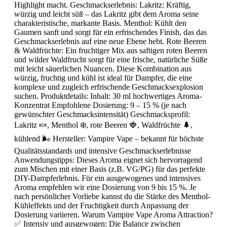
Highlight macht. Geschmackserlebnis: Lakritz: Kräftig,
würzig und leicht süß – das Lakritz gibt dem Aroma seine
charakteristische, markante Basis. Menthol: Kühlt den
Gaumen sanft und sorgt für ein erfrischendes Finish, das das
Geschmackserlebnis auf eine neue Ebene hebt. Rote Beeren
& Waldfrüchte: Ein fruchtiger Mix aus saftigen roten Beeren
und wilder Waldfrucht sorgt für eine frische, natürliche Süße
mit leicht säuerlichen Nuancen. Diese Kombination aus
würzig, fruchtig und kühl ist ideal für Dampfer, die eine
komplexe und zugleich erfrischende Geschmacksexplosion
suchen. Produktdetails: Inhalt: 30 ml hochwertiges Aroma-
Konzentrat Empfohlene Dosierung: 9 – 15 % (je nach
gewünschter Geschmacksintensität) Geschmacksprofil:
Lakritz 🍬, Menthol ❄️, rote Beeren 🍓, Waldfrüchte 🌲,
kühlend 🌬️ Hersteller: Vampire Vape – bekannt für höchste
Qualitätsstandards und intensive Geschmackserlebnisse
Anwendungstipps: Dieses Aroma eignet sich hervorragend
zum Mischen mit einer Basis (z.B. VG/PG) für das perfekte
DIY-Dampferlebnis. Für ein ausgewogenes und intensives
Aroma empfehlen wir eine Dosierung von 9 bis 15 %. Je
nach persönlicher Vorliebe kannst du die Stärke des Menthol-
Kühleffekts und der Fruchtigkeit durch Anpassung der
Dosierung variieren. Warum Vampire Vape Aroma Attraction?
✅ Intensiv und ausgewogen: Die Balance zwischen