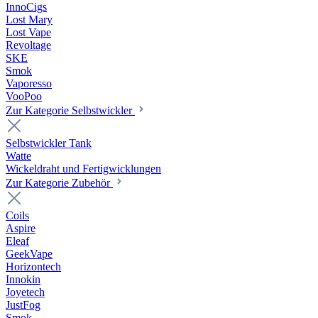
InnoCigs
Lost Mary
Lost Vape
Revoltage
SKE
Smok
Vaporesso
VooPoo
Zur Kategorie Selbstwickler
Selbstwickler Tank
Watte
Wickeldraht und Fertigwicklungen
Zur Kategorie Zubehör
Coils
Aspire
Eleaf
GeekVape
Horizontech
Innokin
Joyetech
JustFog
Smok