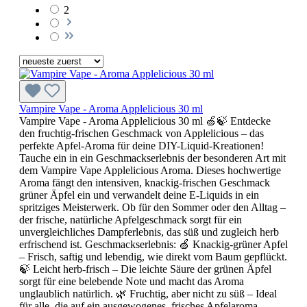
2
Vampire Vape - Aroma Applelicious 30 ml
Vampire Vape - Aroma Applelicious 30 ml 🍏🍃 Entdecke
den fruchtig-frischen Geschmack von Applelicious – das
perfekte Apfel-Aroma für deine DIY-Liquid-Kreationen!
Tauche ein in ein Geschmackserlebnis der besonderen Art mit
dem Vampire Vape Applelicious Aroma. Dieses hochwertige
Aroma fängt den intensiven, knackig-frischen Geschmack
grüner Äpfel ein und verwandelt deine E-Liquids in ein
spritziges Meisterwerk. Ob für den Sommer oder den Alltag –
der frische, natürliche Apfelgeschmack sorgt für ein
unvergleichliches Dampferlebnis, das süß und zugleich herb
erfrischend ist. Geschmackserlebnis: 🍏 Knackig-grüner Apfel
– Frisch, saftig und lebendig, wie direkt vom Baum gepflückt.
🍃 Leicht herb-frisch – Die leichte Säure der grünen Äpfel
sorgt für eine belebende Note und macht das Aroma
unglaublich natürlich. 🌿 Fruchtig, aber nicht zu süß – Ideal
für alle, die auf ein ausgewogenes, frisches Apfelaroma