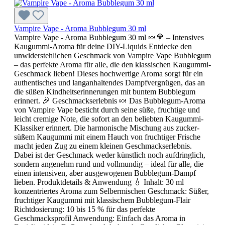
Vampire Vape - Aroma Bubblegum 30 ml
Vampire Vape - Aroma Bubblegum 30 ml 🍬🍭 – Intensives
Kaugummi-Aroma für deine DIY-Liquids Entdecke den
unwiderstehlichen Geschmack von Vampire Vape Bubblegum
– das perfekte Aroma für alle, die den klassischen Kaugummi-
Geschmack lieben! Dieses hochwertige Aroma sorgt für ein
authentisches und langanhaltendes Dampfvergnügen, das an
die süßen Kindheitserinnerungen mit buntem Bubblegum
erinnert. 🎉 Geschmackserlebnis 🍬 Das Bubblegum-Aroma
von Vampire Vape besticht durch seine süße, fruchtige und
leicht cremige Note, die sofort an den beliebten Kaugummi-
Klassiker erinnert. Die harmonische Mischung aus zucker-
süßem Kaugummi mit einem Hauch von fruchtiger Frische
macht jeden Zug zu einem kleinen Geschmackserlebnis.
Dabei ist der Geschmack weder künstlich noch aufdringlich,
sondern angenehm rund und vollmundig – ideal für alle, die
einen intensiven, aber ausgewogenen Bubblegum-Dampf
lieben. Produktdetails & Anwendung 💧 Inhalt: 30 ml
konzentriertes Aroma zum Selbermischen Geschmack: Süßer,
fruchtiger Kaugummi mit klassischem Bubblegum-Flair
Richtdosierung: 10 bis 15 % für das perfekte
Geschmacksprofil Anwendung: Einfach das Aroma in