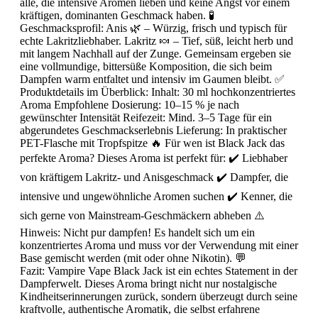
alle, die intensive Aromen lieben und keine Angst vor einem
kräftigen, dominanten Geschmack haben. 🧪
Geschmacksprofil: Anis 🌿 – Würzig, frisch und typisch für
echte Lakritzliebhaber. Lakritz 🍬 – Tief, süß, leicht herb und
mit langem Nachhall auf der Zunge. Gemeinsam ergeben sie
eine vollmundige, bittersüße Komposition, die sich beim
Dampfen warm entfaltet und intensiv im Gaumen bleibt. ✅
Produktdetails im Überblick: Inhalt: 30 ml hochkonzentriertes
Aroma Empfohlene Dosierung: 10–15 % je nach
gewünschter Intensität Reifezeit: Mind. 3–5 Tage für ein
abgerundetes Geschmackserlebnis Lieferung: In praktischer
PET-Flasche mit Tropfspitze 🔥 Für wen ist Black Jack das
perfekte Aroma? Dieses Aroma ist perfekt für: ✔️ Liebhaber
von kräftigem Lakritz- und Anisgeschmack ✔️ Dampfer, die
intensive und ungewöhnliche Aromen suchen ✔️ Kenner, die
sich gerne von Mainstream-Geschmäckern abheben ⚠️
Hinweis: Nicht pur dampfen! Es handelt sich um ein
konzentriertes Aroma und muss vor der Verwendung mit einer
Base gemischt werden (mit oder ohne Nikotin). 💬
Fazit: Vampire Vape Black Jack ist ein echtes Statement in der
Dampferwelt. Dieses Aroma bringt nicht nur nostalgische
Kindheitserinnerungen zurück, sondern überzeugt durch seine
kraftvolle, authentische Aromatik, die selbst erfahrene