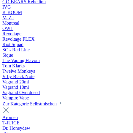
GO BEARS Rebellion
IVG
K-BOOM
MaZa
Montreal
OWL
Revoltage
Revoltage FLEX
Riot Squad
SC - Red Line
Sique
The Vaping Flavour
Tom Klarks
Twelve Monkeys
V by Black Note
Vagrand 20ml
Vagrand 10ml
Vagrand Overdosed
Vampire Vape
Zur Kategorie Selbstmischen
Aromen
T-JUICE
Dr. Honeydew