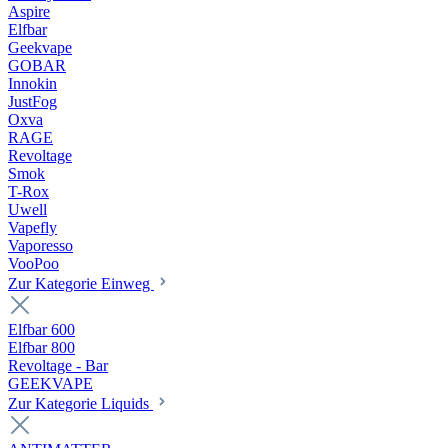
Aspire
Elfbar
Geekvape
GOBAR
Innokin
JustFog
Oxva
RAGE
Revoltage
Smok
T-Rox
Uwell
Vapefly
Vaporesso
VooPoo
Zur Kategorie Einweg
Elfbar 600
Elfbar 800
Revoltage - Bar
GEEKVAPE
Zur Kategorie Liquids