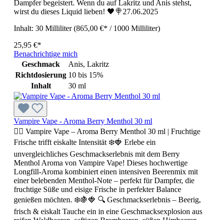
Dampfer begeistert. Wenn du auf Lakritz und Anis stehst,
wirst du dieses Liquid lieben! 🖤🍭27.06.2025
Inhalt:
30 Milliliter
(865,00 €* / 1000 Milliliter)
25,95 €*
Benachrichtige mich
Geschmack
Anis, Lakritz
Richtdosierung
10 bis 15%
Inhalt
30 ml
Vampire Vape - Aroma Berry Menthol 30 ml
🧛‍♂️ Vampire Vape – Aroma Berry Menthol 30 ml | Fruchtige
Frische trifft eiskalte Intensität ❄️🍓 Erlebe ein
unvergleichliches Geschmackserlebnis mit dem Berry
Menthol Aroma von Vampire Vape! Dieses hochwertige
Longfill-Aroma kombiniert einen intensiven Beerenmix mit
einer belebenden Menthol-Note – perfekt für Dampfer, die
fruchtige Süße und eisige Frische in perfekter Balance
genießen möchten. ❄️🍇🍓 🔍 Geschmackserlebnis – Beerig,
frisch & eiskalt Tauche ein in eine Geschmacksexplosion aus