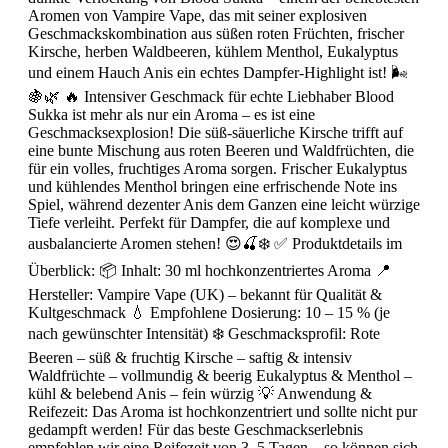
Aromen von Vampire Vape, das mit seiner explosiven
Geschmackskombination aus süßen roten Früchten, frischer
Kirsche, herben Waldbeeren, kühlem Menthol, Eukalyptus
und einem Hauch Anis ein echtes Dampfer-Highlight ist! 🌬️
🍇🌿 🔥 Intensiver Geschmack für echte Liebhaber Blood
Sukka ist mehr als nur ein Aroma – es ist eine
Geschmacksexplosion! Die süß-säuerliche Kirsche trifft auf
eine bunte Mischung aus roten Beeren und Waldfrüchten, die
für ein volles, fruchtiges Aroma sorgen. Frischer Eukalyptus
und kühlendes Menthol bringen eine erfrischende Note ins
Spiel, während dezenter Anis dem Ganzen eine leicht würzige
Tiefe verleiht. Perfekt für Dampfer, die auf komplexe und
ausbalancierte Aromen stehen! 😍🍒❄️ ✅ Produktdetails im
Überblick: 📦 Inhalt: 30 ml hochkonzentriertes Aroma 📍
Hersteller: Vampire Vape (UK) – bekannt für Qualität &
Kultgeschmack 💧 Empfohlene Dosierung: 10 – 15 % (je
nach gewünschter Intensität) ❄️ Geschmacksprofil: Rote
Beeren – süß & fruchtig Kirsche – saftig & intensiv
Waldfrüchte – vollmundig & beerig Eukalyptus & Menthol –
kühl & belebend Anis – fein würzig 💡 Anwendung &
Reifezeit: Das Aroma ist hochkonzentriert und sollte nicht pur
gedampft werden! Für das beste Geschmackserlebnis
empfehlen wir eine Reifezeit von 3–5 Tagen – so können sich