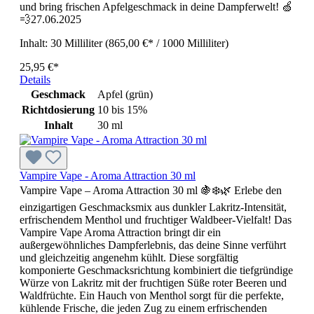
und bring frischen Apfelgeschmack in deine Dampferwelt! 🍏
💨27.06.2025
Inhalt:
30 Milliliter
(865,00 €* / 1000 Milliliter)
25,95 €*
Details
Geschmack
Apfel (grün)
Richtdosierung
10 bis 15%
Inhalt
30 ml
Vampire Vape - Aroma Attraction 30 ml
Vampire Vape – Aroma Attraction 30 ml 🍇❄️🌿 Erlebe den
einzigartigen Geschmacksmix aus dunkler Lakritz-Intensität,
erfrischendem Menthol und fruchtiger Waldbeer-Vielfalt! Das
Vampire Vape Aroma Attraction bringt dir ein
außergewöhnliches Dampferlebnis, das deine Sinne verführt
und gleichzeitig angenehm kühlt. Diese sorgfältig
komponierte Geschmacksrichtung kombiniert die tiefgründige
Würze von Lakritz mit der fruchtigen Süße roter Beeren und
Waldfrüchte. Ein Hauch von Menthol sorgt für die perfekte,
kühlende Frische, die jeden Zug zu einem erfrischenden