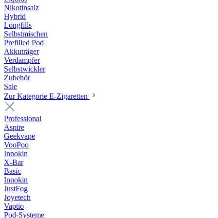
Nikotinsalz
Hybrid
Longfills
Selbstmischen
Prefilled Pod
Akkuträger
Verdampfer
Selbstwickler
Zubehör
Sale
Zur Kategorie E-Zigaretten
Professional
Aspire
Geekvape
VooPoo
Innokin
X-Bar
Basic
Innokin
JustFog
Joyetech
Vaptio
Pod-Systeme