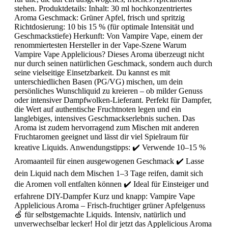
stehen. Produktdetails: Inhalt: 30 ml hochkonzentriertes
Aroma Geschmack: Grüner Apfel, frisch und spritzig
Richtdosierung: 10 bis 15 % (für optimale Intensität und
Geschmackstiefe) Herkunft: Von Vampire Vape, einem der
renommiertesten Hersteller in der Vape-Szene Warum
Vampire Vape Applelicious? Dieses Aroma überzeugt nicht
nur durch seinen natürlichen Geschmack, sondern auch durch
seine vielseitige Einsetzbarkeit. Du kannst es mit
unterschiedlichen Basen (PG/VG) mischen, um dein
persönliches Wunschliquid zu kreieren – ob milder Genuss
oder intensiver Dampfwolken-Lieferant. Perfekt für Dampfer,
die Wert auf authentische Fruchtnoten legen und ein
langlebiges, intensives Geschmackserlebnis suchen. Das
Aroma ist zudem hervorragend zum Mischen mit anderen
Fruchtaromen geeignet und lässt dir viel Spielraum für
kreative Liquids. Anwendungstipps: ✔️ Verwende 10–15 %
Aromaanteil für einen ausgewogenen Geschmack ✔️ Lasse
dein Liquid nach dem Mischen 1–3 Tage reifen, damit sich
die Aromen voll entfalten können ✔️ Ideal für Einsteiger und
erfahrene DIY-Dampfer Kurz und knapp: Vampire Vape
Applelicious Aroma – Frisch-fruchtiger grüner Apfelgenuss
🍏 für selbstgemachte Liquids. Intensiv, natürlich und
unverwechselbar lecker! Hol dir jetzt das Applelicious Aroma