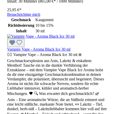
Inhalt:
30 Milliliter
(865,00 €* / 1000 Milliliter)
25,95 €*
Benachrichtige mich
Geschmack
Kaugummi
Richtdosierung
10 bis 15%
Inhalt
30 ml
Vampire Vape - Aroma Black Ice 30 ml
🧛‍♂️ Vampire Vape – Aroma Black Ice 30 ml ❄️
Geschmacksexplosion aus Anis, Lakritz & eiskaltem
Menthol! Tauche ein in die dunkle Verführung der
Extraklasse – mit dem Vampire Vape Black Ice Aroma holst
du dir eine einzigartige Geschmackskombination in deinen
Verdampfer, die polarisiert, überrascht und begeistert. Dieses
Aroma ist nichts für schwache Nerven, sondern für echte
Liebhaber intensiver, kühler und aromatisch-herber
Mischungen. 🖤 🔍 Was erwartet dich geschmacklich? 🌿
Anis – Eine aromatische Würze, die an Süßholz erinnert und
eine leicht süßliche, markante Note bietet. 🍬 Lakritz – Tief,
dunkel, herb-süß – Lakritzliebhaber kommen hier voll auf ihre