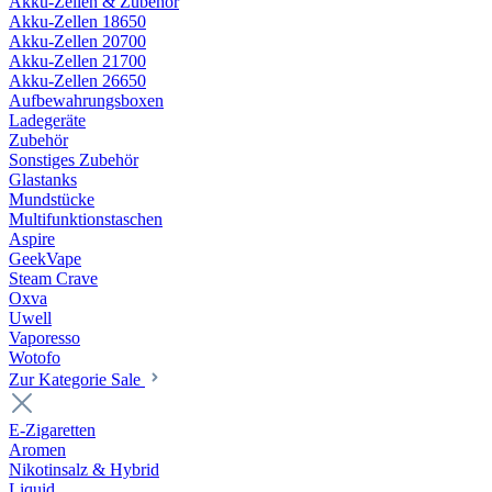
Akku-Zellen & Zubehör
Akku-Zellen 18650
Akku-Zellen 20700
Akku-Zellen 21700
Akku-Zellen 26650
Aufbewahrungsboxen
Ladegeräte
Zubehör
Sonstiges Zubehör
Glastanks
Mundstücke
Multifunktionstaschen
Aspire
GeekVape
Steam Crave
Oxva
Uwell
Vaporesso
Wotofo
Zur Kategorie Sale
E-Zigaretten
Aromen
Nikotinsalz & Hybrid
Liquid