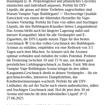
Basisliquid (z. B. Propylenglykol und pflanzliches Glycerin)
einmischen und individuell anpassen. Perfekt für DIY-
Liquids, die genau auf deine Vorlieben zugeschnitten sind.
Warum Vampire Vape Bubblegum? ✅ Hochwertige Qualität:
Entwickelt von einem der führenden Hersteller für Vape-
Aromen Vielseitig: Perfekt für Fans von süßen und fruchtigen
Liquids, die den Bubblegum-Klassiker lieben Langanhaltend:
Das Aroma bleibt auch bei längerer Lagerung stabil und
intensiv Kompatibel: Ideal für alle Verdampfer und E-
Zigaretten, die DIY-Liquids nutzen Tipps für den besten
Geschmack 🎯 Um den vollen Geschmack des Bubblegum-
Aromas zu entfalten, empfehlen wir eine Reifezeit von 3-5
Tagen nach dem Mischen. So können sich die Aromen
optimal verbinden und entfalten ihr volles Potential. Probiere
die Dosierung zwischen 10 und 15 % aus, um deinen ganz
persönlichen Lieblingsgeschmack zu finden. Fazit: Mit dem
Vampire Vape Bubblegum Aroma bringst du den süßen
Kaugummi-Geschmack direkt in deinen Verdampfer – für ein
geschmackvolles, intensives Dampferlebnis, das
Kindheitserinnerungen wachruft. Perfekt für alle DIY-
Liebhaber, die auf der Suche nach einem authentischen, süßen
und fruchtigen Geschmack sind. Hol dir jetzt dein 30 ml
Aroma und mische dir dein individuelles Liquid! 🎉💨
27.06.2025