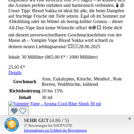
die Aromen perfekt entfalten und harmonisch verbinden. 🧪 🧊
Unser Tipp: Blood Sukka ist ideal für alle, die beim Dampfen
auf fruchtige Frische mit Tiefe setzen. Egal ob im Sommer zur
Abkühlung oder im Winter als beerig-kühler Genuss – dieser
All-Day-Vape lässt keine Wünsche offen! ❄️🍇💥 Hebe dich
mit diesem unverwechselbaren Geschmackserlebnis von der
Masse ab – Vampire Vape Blood Sukka wird schnell zu
deinem neuen Lieblingsaroma! 💥🧛‍♂️28.06.2025
Inhalt:
30 Milliliter
(865,00 €* / 1000 Milliliter)
25,95 €*
Details
Anis, Eukalyptus, Kirsche, Menthol , Rote
Geschmack
Beeren, Waldfrüchte, kühlend
Richtdosierung
10 bis 15%
Inhalt
30 ml
×
Vampire Vape - Aroma Cool Blue Slush 30 ml
(4.86 / 5)
SEHR GUT
🧊 Vampire Vape - Aroma Cool Blue Slush 30 ml 🧛‍♂️💙
27
Bewertungen bei SHOPVOTE
Informationen zur Echtheit der Bewertungen
Eiskalter Fruchtgenuss für heiße Dampfmomente! Tauche ein