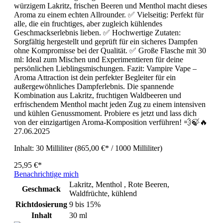
würzigem Lakritz, frischen Beeren und Menthol macht dieses
Aroma zu einem echten Allrounder. ✅ Vielseitig: Perfekt für
alle, die ein fruchtiges, aber zugleich kühlendes
Geschmackserlebnis lieben. ✅ Hochwertige Zutaten:
Sorgfältig hergestellt und geprüft für ein sicheres Dampfen
ohne Kompromisse bei der Qualität. ✅ Große Flasche mit 30
ml: Ideal zum Mischen und Experimentieren für deine
persönlichen Lieblingsmischungen. Fazit: Vampire Vape –
Aroma Attraction ist dein perfekter Begleiter für ein
außergewöhnliches Dampferlebnis. Die spannende
Kombination aus Lakritz, fruchtigen Waldbeeren und
erfrischendem Menthol macht jeden Zug zu einem intensiven
und kühlen Genussmoment. Probiere es jetzt und lass dich
von der einzigartigen Aroma-Komposition verführen! 💨🍃🔥
27.06.2025
Inhalt:
30 Milliliter
(865,00 €* / 1000 Milliliter)
25,95 €*
Benachrichtige mich
Lakritz, Menthol , Rote Beeren,
Geschmack
Waldfrüchte, kühlend
Richtdosierung
9 bis 15%
Inhalt
30 ml