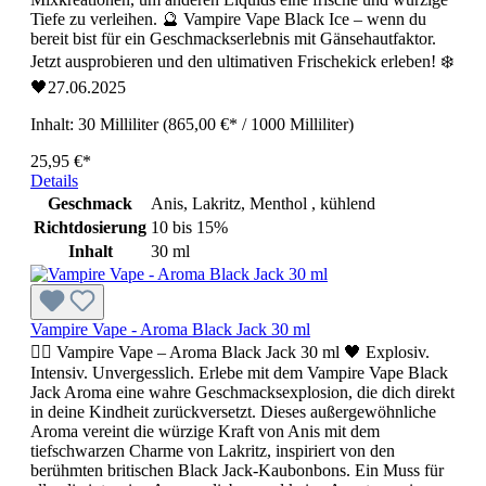
Tiefe zu verleihen. 🔮 Vampire Vape Black Ice – wenn du
bereit bist für ein Geschmackserlebnis mit Gänsehautfaktor.
Jetzt ausprobieren und den ultimativen Frischekick erleben! ❄️
🖤27.06.2025
Inhalt:
30 Milliliter
(865,00 €* / 1000 Milliliter)
25,95 €*
Details
Geschmack
Anis, Lakritz, Menthol , kühlend
Richtdosierung
10 bis 15%
Inhalt
30 ml
Vampire Vape - Aroma Black Jack 30 ml
🧛‍♂️ Vampire Vape – Aroma Black Jack 30 ml 🖤 Explosiv.
Intensiv. Unvergesslich. Erlebe mit dem Vampire Vape Black
Jack Aroma eine wahre Geschmacksexplosion, die dich direkt
in deine Kindheit zurückversetzt. Dieses außergewöhnliche
Aroma vereint die würzige Kraft von Anis mit dem
tiefschwarzen Charme von Lakritz, inspiriert von den
berühmten britischen Black Jack-Kaubonbons. Ein Muss für