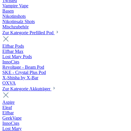
Twisted
Vampire Vape
Basen
Nikotinshots
Nikotinsalz Shots
Mischzubehör
Zur Kategorie Prefilled Pod
Elfbar Pods
Elfbar Max
Lost Mary Pods
InnoCigs
Revoltage - Beam Pod
SKE - Crystal Plus Pod
X-Shisha by X-Bar
OXVA
Zur Kategorie Akkuträger
Aspire
Eleaf
Elfbar
GeekVape
InnoCigs
Lost Mary