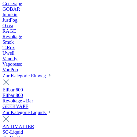
Geekvape
GOBAR
Innokin
JustFog
Oxva
RAGE
Revoltage
Smok
T-Rox
Uwell
Vapefly
Vaporesso
VooPoo
Zur Kategorie Einweg
Elfbar 600
Elfbar 800
Revoltage - Bar
GEEKVAPE
Zur Kategorie Liquids
ANTIMATTER
SC-Liquid