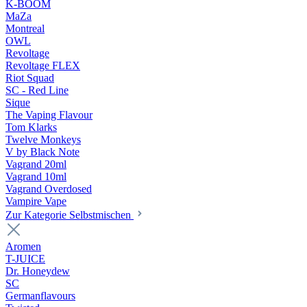
K-BOOM
MaZa
Montreal
OWL
Revoltage
Revoltage FLEX
Riot Squad
SC - Red Line
Sique
The Vaping Flavour
Tom Klarks
Twelve Monkeys
V by Black Note
Vagrand 20ml
Vagrand 10ml
Vagrand Overdosed
Vampire Vape
Zur Kategorie Selbstmischen
Aromen
T-JUICE
Dr. Honeydew
SC
Germanflavours