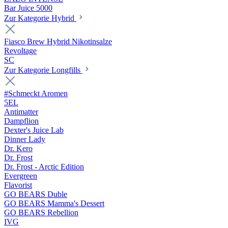
Bar Juice 5000
Zur Kategorie Hybrid
Fiasco Brew Hybrid Nikotinsalze
Revoltage
SC
Zur Kategorie Longfills
#Schmeckt Aromen
5EL
Antimatter
Dampflion
Dexter's Juice Lab
Dinner Lady
Dr. Kero
Dr. Frost
Dr. Frost - Arctic Edition
Evergreen
Flavorist
GO BEARS Duble
GO BEARS Mamma's Dessert
GO BEARS Rebellion
IVG