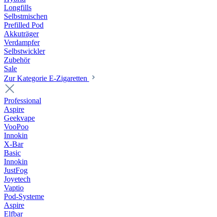
Longfills
Selbstmischen
Prefilled Pod
Akkuträger
Verdampfer
Selbstwickler
Zubehör
Sale
Zur Kategorie E-Zigaretten
Professional
Aspire
Geekvape
VooPoo
Innokin
X-Bar
Basic
Innokin
JustFog
Joyetech
Vaptio
Pod-Systeme
Aspire
Elfbar