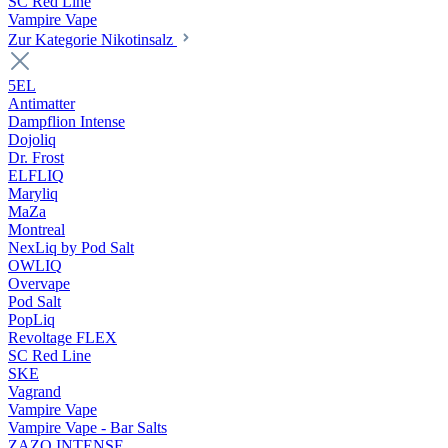
SC Red Line
Vampire Vape
Zur Kategorie Nikotinsalz
5EL
Antimatter
Dampflion Intense
Dojoliq
Dr. Frost
ELFLIQ
Maryliq
MaZa
Montreal
NexLiq by Pod Salt
OWLIQ
Overvape
Pod Salt
PopLiq
Revoltage FLEX
SC Red Line
SKE
Vagrand
Vampire Vape
Vampire Vape - Bar Salts
ZAZO INTENSE