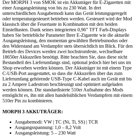
Der MORPH 3 von SMOK ist ein Akkuträger für E-Zigaretten mit
einer Ausgangsleistung von bis zu 230 Watt. In drei
unterschiedlichen Ausgabemodi kann das Gerät leistungsgeregelt
oder temperaturgesteuert betrieben werden. Gesteuert wird der Mod
klassisch über die Feuertaste in Kombination mit den beiden
Einstelltasten. Dank seines integrierten 0,96” TFT Farb-Displays
haben Sie betriebliche Parameter Ihrer E-Zigarette wie die aktuelle
Ausgangsleistung, den momentan gewählten Betriebsmodus oder
den Widerstand am Verdampfer stets übersichtlich im Blick. Für den
Betrieb des Devices werden zwei hochstromfeste, wechselbare
18650er Akkuzellen benötigt. Bitte beachten Sie, dass diese nicht
Bestandteil des Lieferumfangs sind, optional jedoch hier bei uns im
Shop erworben werden können. Der Akkuträger ist mit einem Type
C-USB-Port ausgestattet, so dass die Akkuzellen über das zum
Lieferumfang gehörende USB-Type C-Kabel auch im Gerät mit bis
zu 2 Ampere Ladestrom beschleunigt und optimiert aufgeladen
werden können. Die standardisierte 510er Aufnahme des Mods
ermöglicht es, ihn mit allen handelsüblichen Verdampfern mit einem
510er Pin zu kombinieren.
MORPH 3 AKKUTRÄGER:
Ausgabemodi: VW | TC (Ni, Ti, SS) | TCR
Ausgangsspannung: 1,0 – 8,2 Volt
Ausgangsleistung: 5 – 230 Watt