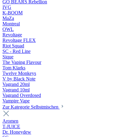
GO BEARS Rebellion
IVG
K-BOOM
MaZa
Montreal
OWL
Revoltage
Revoltage FLEX
Riot Squad
SC - Red Line
Sique
The Vaping Flavour
Tom Klarks
Twelve Monkeys
V by Black Note
Vagrand 20ml
Vagrand 10ml
Vagrand Overdosed
Vampire Vape
Zur Kategorie Selbstmischen
Aromen
T-JUICE
Dr. Honeydew