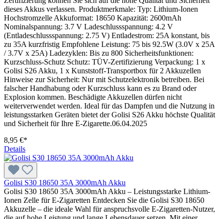
Zertifizierung können Sie sich auf die hohe Qualität und Sicherheit
dieses Akkus verlassen. Produktmerkmale: Typ: Lithium-Ionen
Hochstromzelle Akkuformat: 18650 Kapazität: 2600mAh
Nominalspannung: 3.7 V Ladeschlussspannung: 4.2 V
(Entladeschlussspannung: 2.75 V) Entladestrom: 25A konstant, bis
zu 35A kurzfristig Empfohlene Leistung: 75 bis 92.5W (3.0V x 25A
/ 3.7V x 25A) Ladezyklen: Bis zu 800 Sicherheitsfunktionen:
Kurzschluss-Schutz Schutz: TÜV-Zertifizierung Verpackung: 1 x
Golisi S26 Akku, 1 x Kunststoff-Transportbox für 2 Akkuzellen
Hinweise zur Sicherheit: Nur mit Schutzelektronik betreiben. Bei
falscher Handhabung oder Kurzschluss kann es zu Brand oder
Explosion kommen. Beschädigte Akkuzellen dürfen nicht
weiterverwendet werden. Ideal für das Dampfen und die Nutzung in
leistungsstarken Geräten bietet der Golisi S26 Akku höchste Qualität
und Sicherheit für Ihre E-Zigarette.06.04.2025
8,95 €*
Details
Golisi S30 18650 35A 3000mAh Akku
Golisi S30 18650 35A 3000mAh Akku – Leistungsstarke Lithium-
Ionen Zelle für E-Zigaretten Entdecken Sie die Golisi S30 18650
Akkuzelle – die ideale Wahl für anspruchsvolle E-Zigaretten-Nutzer,
die auf hohe Leistung und lange Lebensdauer setzen. Mit einer