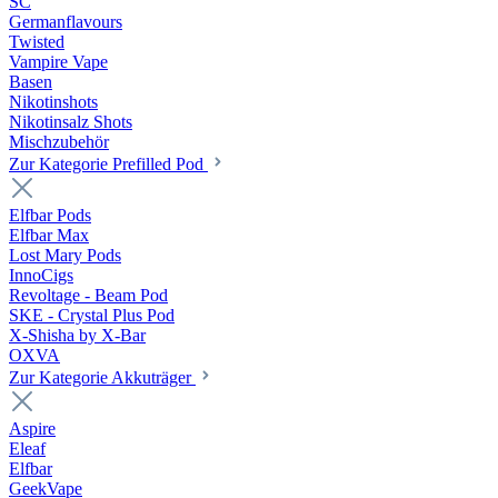
SC
Germanflavours
Twisted
Vampire Vape
Basen
Nikotinshots
Nikotinsalz Shots
Mischzubehör
Zur Kategorie Prefilled Pod
Elfbar Pods
Elfbar Max
Lost Mary Pods
InnoCigs
Revoltage - Beam Pod
SKE - Crystal Plus Pod
X-Shisha by X-Bar
OXVA
Zur Kategorie Akkuträger
Aspire
Eleaf
Elfbar
GeekVape