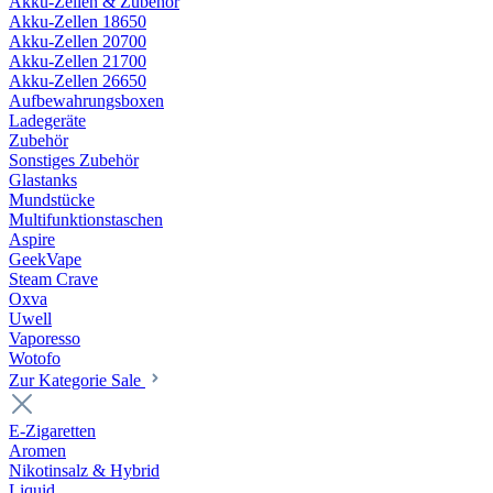
Akku-Zellen & Zubehör
Akku-Zellen 18650
Akku-Zellen 20700
Akku-Zellen 21700
Akku-Zellen 26650
Aufbewahrungsboxen
Ladegeräte
Zubehör
Sonstiges Zubehör
Glastanks
Mundstücke
Multifunktionstaschen
Aspire
GeekVape
Steam Crave
Oxva
Uwell
Vaporesso
Wotofo
Zur Kategorie Sale
E-Zigaretten
Aromen
Nikotinsalz & Hybrid
Liquid