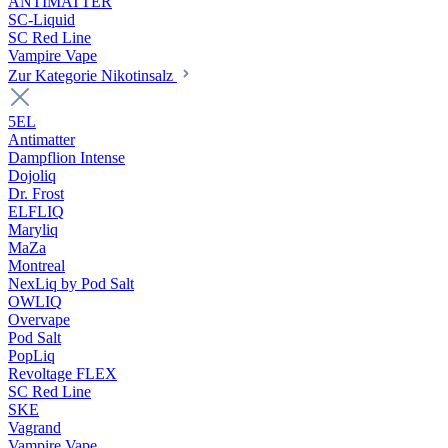
ANTIMATTER
SC-Liquid
SC Red Line
Vampire Vape
Zur Kategorie Nikotinsalz
5EL
Antimatter
Dampflion Intense
Dojoliq
Dr. Frost
ELFLIQ
Maryliq
MaZa
Montreal
NexLiq by Pod Salt
OWLIQ
Overvape
Pod Salt
PopLiq
Revoltage FLEX
SC Red Line
SKE
Vagrand
Vampire Vape