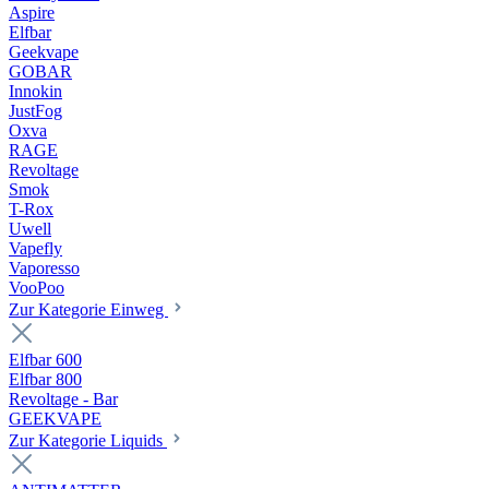
Aspire
Elfbar
Geekvape
GOBAR
Innokin
JustFog
Oxva
RAGE
Revoltage
Smok
T-Rox
Uwell
Vapefly
Vaporesso
VooPoo
Zur Kategorie Einweg
Elfbar 600
Elfbar 800
Revoltage - Bar
GEEKVAPE
Zur Kategorie Liquids