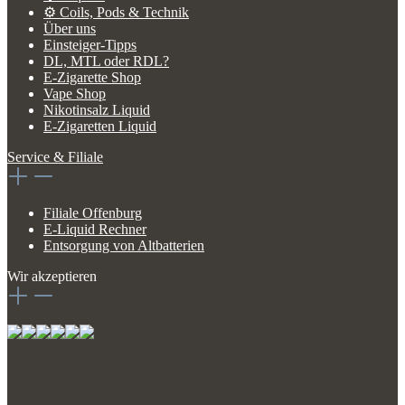
⚙️ Coils, Pods & Technik
Über uns
Einsteiger-Tipps
DL, MTL oder RDL?
E-Zigarette Shop
Vape Shop
Nikotinsalz Liquid
E-Zigaretten Liquid
Service & Filiale
Filiale Offenburg
E-Liquid Rechner
Entsorgung von Altbatterien
Wir akzeptieren