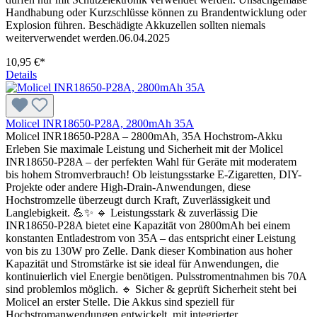
Handhabung oder Kurzschlüsse können zu Brandentwicklung oder
Explosion führen. Beschädigte Akkuzellen sollten niemals
weiterverwendet werden.06.04.2025
10,95 €*
Details
Molicel INR18650-P28A, 2800mAh 35A
Molicel INR18650-P28A – 2800mAh, 35A Hochstrom-Akku
Erleben Sie maximale Leistung und Sicherheit mit der Molicel
INR18650-P28A – der perfekten Wahl für Geräte mit moderatem
bis hohem Stromverbrauch! Ob leistungsstarke E-Zigaretten, DIY-
Projekte oder andere High-Drain-Anwendungen, diese
Hochstromzelle überzeugt durch Kraft, Zuverlässigkeit und
Langlebigkeit. 💪✨ 🔹 Leistungsstark & zuverlässig Die
INR18650-P28A bietet eine Kapazität von 2800mAh bei einem
konstanten Entladestrom von 35A – das entspricht einer Leistung
von bis zu 130W pro Zelle. Dank dieser Kombination aus hoher
Kapazität und Stromstärke ist sie ideal für Anwendungen, die
kontinuierlich viel Energie benötigen. Pulsstromentnahmen bis 70A
sind problemlos möglich. 🔹 Sicher & geprüft Sicherheit steht bei
Molicel an erster Stelle. Die Akkus sind speziell für
Hochstromanwendungen entwickelt, mit integrierter