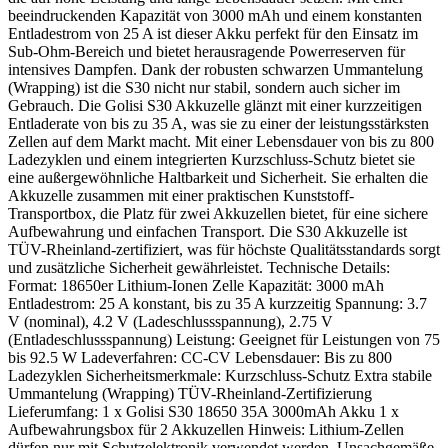
beeindruckenden Kapazität von 3000 mAh und einem konstanten
Entladestrom von 25 A ist dieser Akku perfekt für den Einsatz im
Sub-Ohm-Bereich und bietet herausragende Powerreserven für
intensives Dampfen. Dank der robusten schwarzen Ummantelung
(Wrapping) ist die S30 nicht nur stabil, sondern auch sicher im
Gebrauch. Die Golisi S30 Akkuzelle glänzt mit einer kurzzeitigen
Entladerate von bis zu 35 A, was sie zu einer der leistungsstärksten
Zellen auf dem Markt macht. Mit einer Lebensdauer von bis zu 800
Ladezyklen und einem integrierten Kurzschluss-Schutz bietet sie
eine außergewöhnliche Haltbarkeit und Sicherheit. Sie erhalten die
Akkuzelle zusammen mit einer praktischen Kunststoff-
Transportbox, die Platz für zwei Akkuzellen bietet, für eine sichere
Aufbewahrung und einfachen Transport. Die S30 Akkuzelle ist
TÜV-Rheinland-zertifiziert, was für höchste Qualitätsstandards sorgt
und zusätzliche Sicherheit gewährleistet. Technische Details:
Format: 18650er Lithium-Ionen Zelle Kapazität: 3000 mAh
Entladestrom: 25 A konstant, bis zu 35 A kurzzeitig Spannung: 3.7
V (nominal), 4.2 V (Ladeschlussspannung), 2.75 V
(Entladeschlussspannung) Leistung: Geeignet für Leistungen von 75
bis 92.5 W Ladeverfahren: CC-CV Lebensdauer: Bis zu 800
Ladezyklen Sicherheitsmerkmale: Kurzschluss-Schutz Extra stabile
Ummantelung (Wrapping) TÜV-Rheinland-Zertifizierung
Lieferumfang: 1 x Golisi S30 18650 35A 3000mAh Akku 1 x
Aufbewahrungsbox für 2 Akkuzellen Hinweis: Lithium-Zellen
dürfen nur mit Schutzelektronik verwendet werden. Unsachgemäße