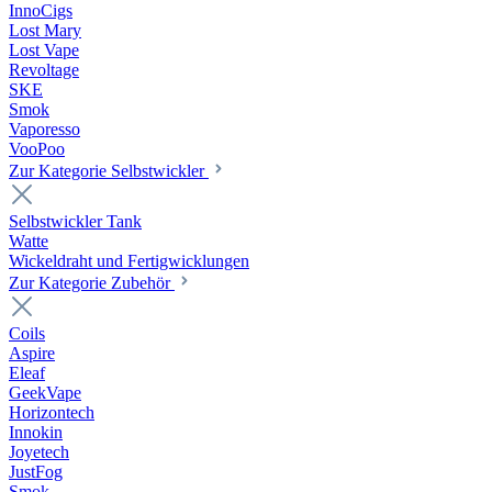
InnoCigs
Lost Mary
Lost Vape
Revoltage
SKE
Smok
Vaporesso
VooPoo
Zur Kategorie Selbstwickler
Selbstwickler Tank
Watte
Wickeldraht und Fertigwicklungen
Zur Kategorie Zubehör
Coils
Aspire
Eleaf
GeekVape
Horizontech
Innokin
Joyetech
JustFog
Smok