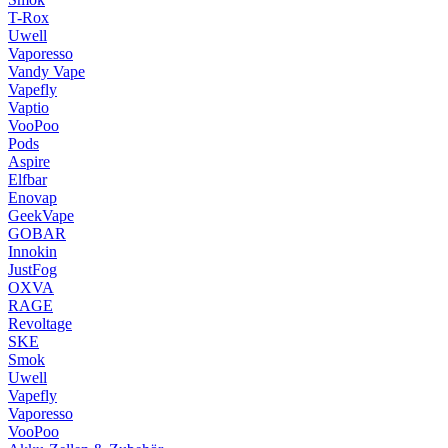
T-Rox
Uwell
Vaporesso
Vandy Vape
Vapefly
Vaptio
VooPoo
Pods
Aspire
Elfbar
Enovap
GeekVape
GOBAR
Innokin
JustFog
OXVA
RAGE
Revoltage
SKE
Smok
Uwell
Vapefly
Vaporesso
VooPoo