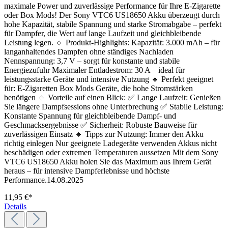
maximale Power und zuverlässige Performance für Ihre E-Zigarette
oder Box Mods! Der Sony VTC6 US18650 Akku überzeugt durch
hohe Kapazität, stabile Spannung und starke Stromabgabe – perfekt
für Dampfer, die Wert auf lange Laufzeit und gleichbleibende
Leistung legen. 🔹 Produkt-Highlights: Kapazität: 3.000 mAh – für
langanhaltendes Dampfen ohne ständiges Nachladen
Nennspannung: 3,7 V – sorgt für konstante und stabile
Energiezufuhr Maximaler Entladestrom: 30 A – ideal für
leistungsstarke Geräte und intensive Nutzung 🔹 Perfekt geeignet
für: E-Zigaretten Box Mods Geräte, die hohe Stromstärken
benötigen 🔹 Vorteile auf einen Blick: ✅ Lange Laufzeit: Genießen
Sie längere Dampfsessions ohne Unterbrechung ✅ Stabile Leistung:
Konstante Spannung für gleichbleibende Dampf- und
Geschmacksergebnisse ✅ Sicherheit: Robuste Bauweise für
zuverlässigen Einsatz 🔹 Tipps zur Nutzung: Immer den Akku
richtig einlegen Nur geeignete Ladegeräte verwenden Akkus nicht
beschädigen oder extremen Temperaturen aussetzen Mit dem Sony
VTC6 US18650 Akku holen Sie das Maximum aus Ihrem Gerät
heraus – für intensive Dampferlebnisse und höchste
Performance.14.08.2025
11,95 €*
Details