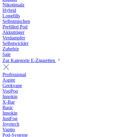
Nikotinsalz
Hybrid
Longfills
Selbstmischen
Prefilled Pod
Akkuträger
Verdampfer
Selbstwickler
Zubehör
Sale
Zur Kategorie E-Zigaretten
Professional
Aspire
Geekvape
VooPoo
Innokin
X-Bar
Basic
Innokin
JustFog
Joyetech
Vaptio
Pod-Systeme