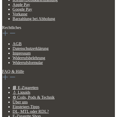
Apple Pay
Google Pay
Vorkasse
Barzahlung bei Abholung
Rechtliches
AGB
Datenschutzerklärung
Impressum
Widerrufsbelehrung
Widerrufsformular
FAQ & Hilfe
📘 E-Zigaretten
💧 Liquids
⚙️ Coils, Pods & Technik
Über uns
Einsteiger-Tipps
DL, MTL oder RDL?
E-Zigarette Shop