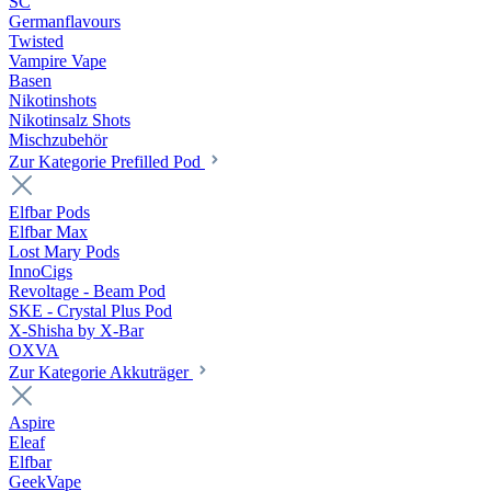
SC
Germanflavours
Twisted
Vampire Vape
Basen
Nikotinshots
Nikotinsalz Shots
Mischzubehör
Zur Kategorie Prefilled Pod
Elfbar Pods
Elfbar Max
Lost Mary Pods
InnoCigs
Revoltage - Beam Pod
SKE - Crystal Plus Pod
X-Shisha by X-Bar
OXVA
Zur Kategorie Akkuträger
Aspire
Eleaf
Elfbar
GeekVape