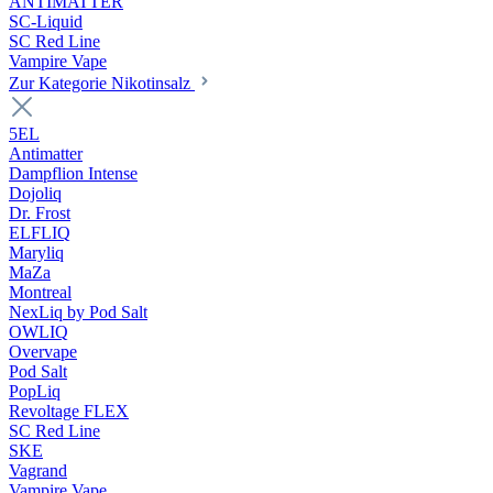
ANTIMATTER
SC-Liquid
SC Red Line
Vampire Vape
Zur Kategorie Nikotinsalz
5EL
Antimatter
Dampflion Intense
Dojoliq
Dr. Frost
ELFLIQ
Maryliq
MaZa
Montreal
NexLiq by Pod Salt
OWLIQ
Overvape
Pod Salt
PopLiq
Revoltage FLEX
SC Red Line
SKE
Vagrand
Vampire Vape