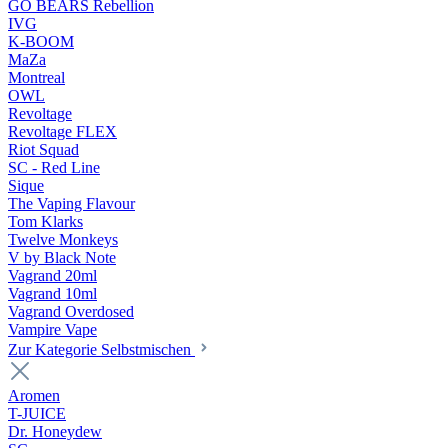
GO BEARS Rebellion
IVG
K-BOOM
MaZa
Montreal
OWL
Revoltage
Revoltage FLEX
Riot Squad
SC - Red Line
Sique
The Vaping Flavour
Tom Klarks
Twelve Monkeys
V by Black Note
Vagrand 20ml
Vagrand 10ml
Vagrand Overdosed
Vampire Vape
Zur Kategorie Selbstmischen
Aromen
T-JUICE
Dr. Honeydew