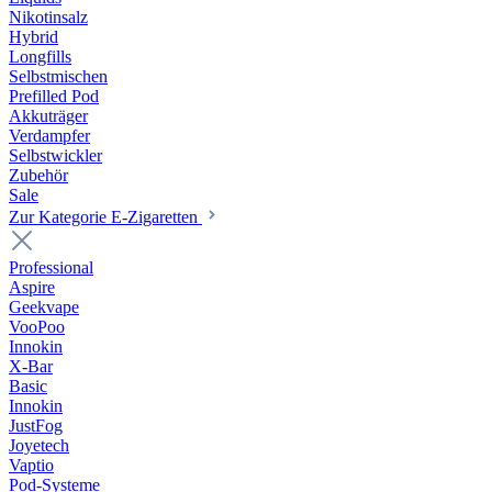
Nikotinsalz
Hybrid
Longfills
Selbstmischen
Prefilled Pod
Akkuträger
Verdampfer
Selbstwickler
Zubehör
Sale
Zur Kategorie E-Zigaretten
Professional
Aspire
Geekvape
VooPoo
Innokin
X-Bar
Basic
Innokin
JustFog
Joyetech
Vaptio
Pod-Systeme