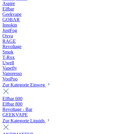
Aspire
Elfbar
Geekvape
GOBAR
Innokin
JustFog
Oxva
RAGE
Revoltage
Smok
T-Rox
Uwell
Vapefly
Vaporesso
VooPoo
Zur Kategorie Einweg
Elfbar 600
Elfbar 800
Revoltage - Bar
GEEKVAPE
Zur Kategorie Liquids