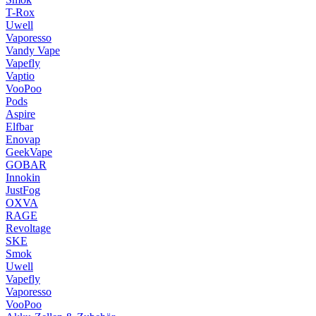
T-Rox
Uwell
Vaporesso
Vandy Vape
Vapefly
Vaptio
VooPoo
Pods
Aspire
Elfbar
Enovap
GeekVape
GOBAR
Innokin
JustFog
OXVA
RAGE
Revoltage
SKE
Smok
Uwell
Vapefly
Vaporesso
VooPoo