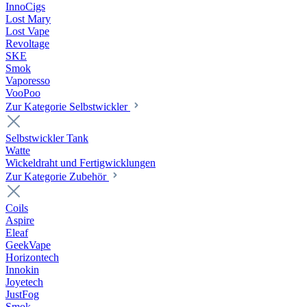
InnoCigs
Lost Mary
Lost Vape
Revoltage
SKE
Smok
Vaporesso
VooPoo
Zur Kategorie Selbstwickler
Selbstwickler Tank
Watte
Wickeldraht und Fertigwicklungen
Zur Kategorie Zubehör
Coils
Aspire
Eleaf
GeekVape
Horizontech
Innokin
Joyetech
JustFog
Smok