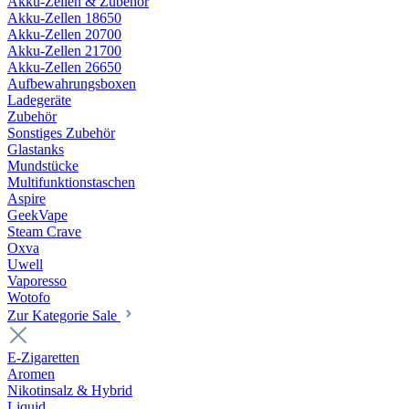
Akku-Zellen & Zubehör
Akku-Zellen 18650
Akku-Zellen 20700
Akku-Zellen 21700
Akku-Zellen 26650
Aufbewahrungsboxen
Ladegeräte
Zubehör
Sonstiges Zubehör
Glastanks
Mundstücke
Multifunktionstaschen
Aspire
GeekVape
Steam Crave
Oxva
Uwell
Vaporesso
Wotofo
Zur Kategorie Sale
E-Zigaretten
Aromen
Nikotinsalz & Hybrid
Liquid