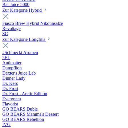
Bar Juice 5000
Zur Kategorie Hybrid
Fiasco Brew Hybrid Nikotinsalze
Revoltage
SC
Zur Kategorie Longfills
#Schmeckt Aromen
5EL
Antimatter
Dampflion
Dexter's Juice Lab
Dinner Lady
Dr. Kero
Dr. Frost
Dr. Frost - Arctic Edition
Evergreen
Flavorist
GO BEARS Duble
GO BEARS Mamma's Dessert
GO BEARS Rebellion
IVG