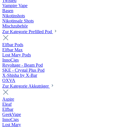
Twisted
Vampire Vape
Basen
Nikotinshots
Nikotinsalz Shots
Mischzubehör
Zur Kategorie Prefilled Pod
Elfbar Pods
Elfbar Max
Lost Mary Pods
InnoCigs
Revoltage - Beam Pod
SKE - Crystal Plus Pod
X-Shisha by X-Bar
OXVA
Zur Kategorie Akkuträger
Aspire
Eleaf
Elfbar
GeekVape
InnoCigs
Lost Mary