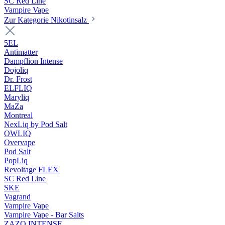
SC Red Line
Vampire Vape
Zur Kategorie Nikotinsalz
5EL
Antimatter
Dampflion Intense
Dojoliq
Dr. Frost
ELFLIQ
Maryliq
MaZa
Montreal
NexLiq by Pod Salt
OWLIQ
Overvape
Pod Salt
PopLiq
Revoltage FLEX
SC Red Line
SKE
Vagrand
Vampire Vape
Vampire Vape - Bar Salts
ZAZO INTENSE