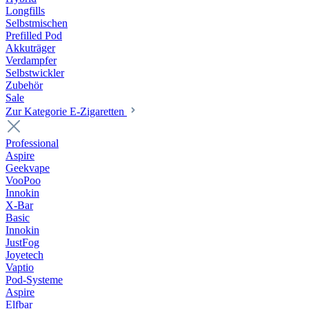
Longfills
Selbstmischen
Prefilled Pod
Akkuträger
Verdampfer
Selbstwickler
Zubehör
Sale
Zur Kategorie E-Zigaretten
Professional
Aspire
Geekvape
VooPoo
Innokin
X-Bar
Basic
Innokin
JustFog
Joyetech
Vaptio
Pod-Systeme
Aspire
Elfbar