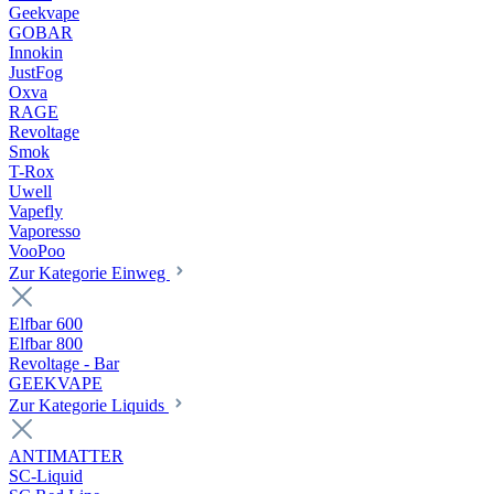
Geekvape
GOBAR
Innokin
JustFog
Oxva
RAGE
Revoltage
Smok
T-Rox
Uwell
Vapefly
Vaporesso
VooPoo
Zur Kategorie Einweg
Elfbar 600
Elfbar 800
Revoltage - Bar
GEEKVAPE
Zur Kategorie Liquids
ANTIMATTER
SC-Liquid