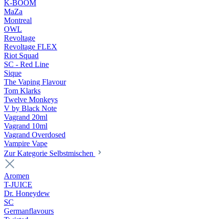
K-BOOM
MaZa
Montreal
OWL
Revoltage
Revoltage FLEX
Riot Squad
SC - Red Line
Sique
The Vaping Flavour
Tom Klarks
Twelve Monkeys
V by Black Note
Vagrand 20ml
Vagrand 10ml
Vagrand Overdosed
Vampire Vape
Zur Kategorie Selbstmischen
Aromen
T-JUICE
Dr. Honeydew
SC
Germanflavours