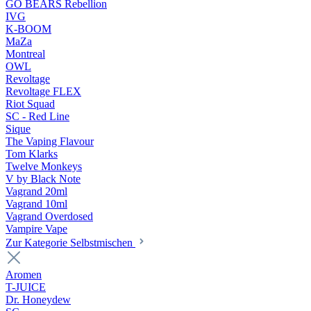
GO BEARS Rebellion
IVG
K-BOOM
MaZa
Montreal
OWL
Revoltage
Revoltage FLEX
Riot Squad
SC - Red Line
Sique
The Vaping Flavour
Tom Klarks
Twelve Monkeys
V by Black Note
Vagrand 20ml
Vagrand 10ml
Vagrand Overdosed
Vampire Vape
Zur Kategorie Selbstmischen
Aromen
T-JUICE
Dr. Honeydew