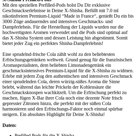
Mit den speziellen Prefilled-Pods holst Du Dir exklusive
Geschmackserlebnisse in Deine X-Shisha. Befüllt mit 7.0 ml
nikotinfreiem Premium-Liquid “Made in France“, genießt Du ein bis
3000 Züge andauerndes und intensives Geschmacks- und
Dampferlebnis. Für die Herstellung der Liquids wurden nur die
hochwertigsten Aromen verwendet und die Pods sind optimal auf
das X-Shisha System und dessen Leistung hin abgestimmt. Somit
bietet jeder Zug ein perfektes Shisha-Dampferlebnis!
Eine sprudelnd-frische Cola zählt wohl zu den beliebtesten
Erfrischungsgetränken weltweit. Grund genug für die französischen
Aromaspezialisten, dem beliebten Limonadengetränk ein
geschmacksintensives Premium-Liquid für die X-Shisha zu widmen.
Erlebe mit jedem Zug den authentischen und intensiven Geschmack
einer sprudelnden Cola, deren würzig-süßes Aroma die Sinne
belebt, während das leichte Prickeln der Kohlensäure die
Geschmacksknospen wachkitzelt. Um die Erfrischung perfekt zu
machen, fügen X-Bar ihrer Cola noch eine dezente Note frisch
gepresster Zitronen hinzu, die perfekt mit der süßen Cola
harmonieren und den Erfrischungs-Faktor noch einmal spürbar
steigern. Ein absolutes Highlight für Deine X-Shisha!
Daten:
Prefilled Pods für die X-Shisha