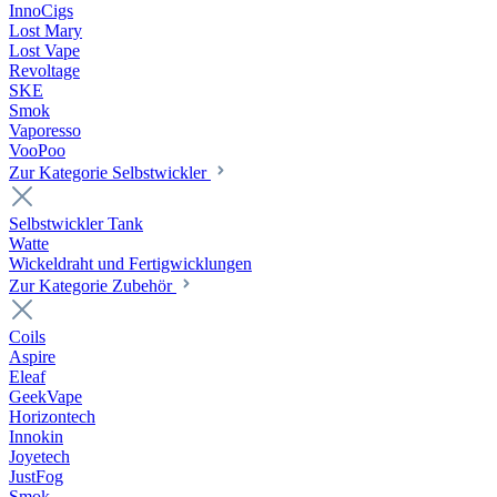
InnoCigs
Lost Mary
Lost Vape
Revoltage
SKE
Smok
Vaporesso
VooPoo
Zur Kategorie Selbstwickler
Selbstwickler Tank
Watte
Wickeldraht und Fertigwicklungen
Zur Kategorie Zubehör
Coils
Aspire
Eleaf
GeekVape
Horizontech
Innokin
Joyetech
JustFog
Smok