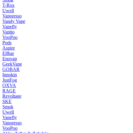
T-Rox
Uwell
Vaporesso
Vandy Vape
Vapefly
Vaptio
VooPoo
Pods
Aspire
Elfbar
Enovap
GeekVape
GOBAR
Innokin
JustFog
OXVA
RAGE
Revoltage
SKE
Smok
Uwell
Vapefly
Vaporesso
VooPoo