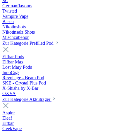
SC
Germanflavours
Twisted
Vampire Vape
Basen
Nikotinshots
Nikotinsalz Shots
Mischzubehör
Zur Kategorie Prefilled Pod
Elfbar Pods
Elfbar Max
Lost Mary Pods
InnoCigs
Revoltage - Beam Pod
SKE - Crystal Plus Pod
X-Shisha by X-Bar
OXVA
Zur Kategorie Akkuträger
Aspire
Eleaf
Elfbar
GeekVape