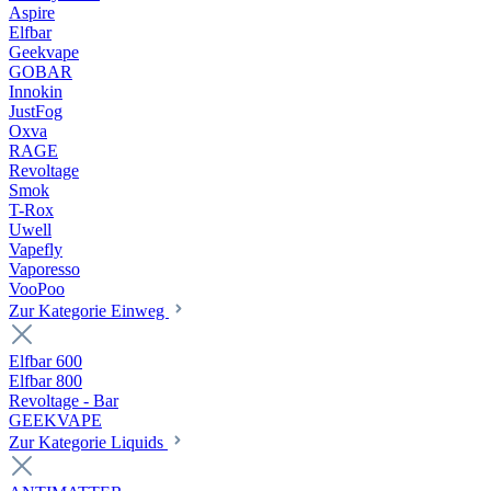
Aspire
Elfbar
Geekvape
GOBAR
Innokin
JustFog
Oxva
RAGE
Revoltage
Smok
T-Rox
Uwell
Vapefly
Vaporesso
VooPoo
Zur Kategorie Einweg
Elfbar 600
Elfbar 800
Revoltage - Bar
GEEKVAPE
Zur Kategorie Liquids