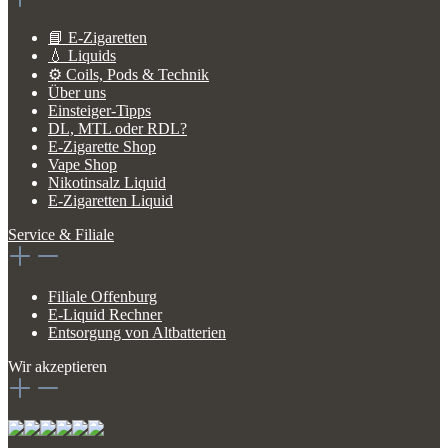
📘 E-Zigaretten
💧 Liquids
⚙️ Coils, Pods & Technik
Über uns
Einsteiger-Tipps
DL, MTL oder RDL?
E-Zigarette Shop
Vape Shop
Nikotinsalz Liquid
E-Zigaretten Liquid
Service & Filiale
Filiale Offenburg
E-Liquid Rechner
Entsorgung von Altbatterien
Wir akzeptieren