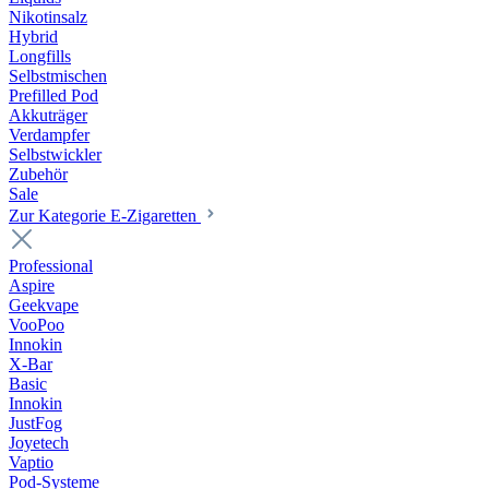
Nikotinsalz
Hybrid
Longfills
Selbstmischen
Prefilled Pod
Akkuträger
Verdampfer
Selbstwickler
Zubehör
Sale
Zur Kategorie E-Zigaretten
Professional
Aspire
Geekvape
VooPoo
Innokin
X-Bar
Basic
Innokin
JustFog
Joyetech
Vaptio
Pod-Systeme