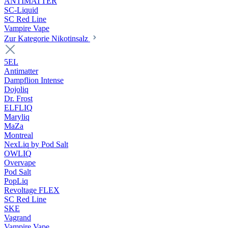
ANTIMATTER
SC-Liquid
SC Red Line
Vampire Vape
Zur Kategorie Nikotinsalz
5EL
Antimatter
Dampflion Intense
Dojoliq
Dr. Frost
ELFLIQ
Maryliq
MaZa
Montreal
NexLiq by Pod Salt
OWLIQ
Overvape
Pod Salt
PopLiq
Revoltage FLEX
SC Red Line
SKE
Vagrand
Vampire Vape