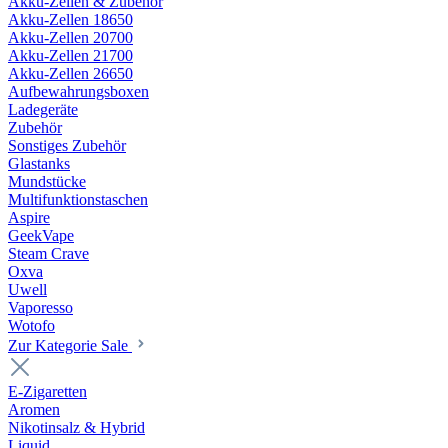
Akku-Zellen & Zubehör
Akku-Zellen 18650
Akku-Zellen 20700
Akku-Zellen 21700
Akku-Zellen 26650
Aufbewahrungsboxen
Ladegeräte
Zubehör
Sonstiges Zubehör
Glastanks
Mundstücke
Multifunktionstaschen
Aspire
GeekVape
Steam Crave
Oxva
Uwell
Vaporesso
Wotofo
Zur Kategorie Sale
E-Zigaretten
Aromen
Nikotinsalz & Hybrid
Liquid