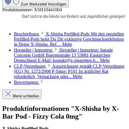
Zum Merkzettel hinzufügen
Produktnummer:
XSH10441004
Darf nicht in die Hände von Kindern und Jugendlichen gelangen!
Beschreibung
X-Shisha Prefilled-Pods Mit den speziellen
Prefilled-Pods holst Du Dir exklusive Geschmackserlebnisse
in Deine X-Shisha. Bef…
Mehr
Hersteller | Importeur
Hersteller | Importeur: Intrade
Concepts GmbH Barentsstraße 13 53881 Euskirchen
Deutschland E-Mail: kontakt@e-zigaretten-h...
Mehr
CLP-Verordnung
Auszeichnung gemäß CLP-Verordnung
(EG) Nr. 1272/2008 P-Sätze: P101 Ist ärztlicher Rat
erforderlich, Verpackung oder...
Mehr
Bewertungen
Menü schließen
Produktinformationen "X-Shisha by X-
Bar Pod - Fizzy Cola 0mg"
X-Shisha Prefilled-Pods