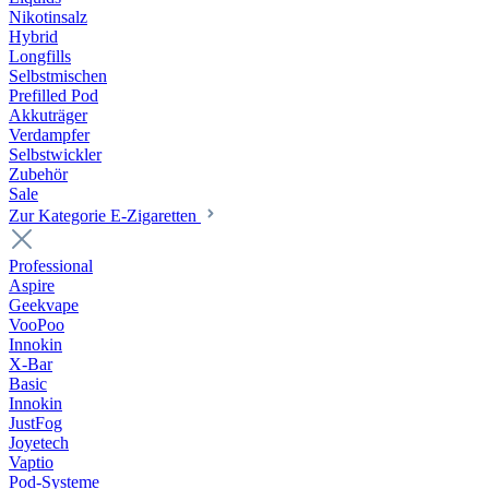
Nikotinsalz
Hybrid
Longfills
Selbstmischen
Prefilled Pod
Akkuträger
Verdampfer
Selbstwickler
Zubehör
Sale
Zur Kategorie E-Zigaretten
Professional
Aspire
Geekvape
VooPoo
Innokin
X-Bar
Basic
Innokin
JustFog
Joyetech
Vaptio
Pod-Systeme