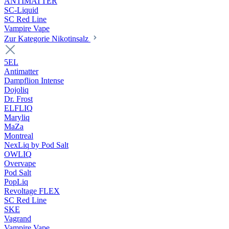
ANTIMATTER
SC-Liquid
SC Red Line
Vampire Vape
Zur Kategorie Nikotinsalz
5EL
Antimatter
Dampflion Intense
Dojoliq
Dr. Frost
ELFLIQ
Maryliq
MaZa
Montreal
NexLiq by Pod Salt
OWLIQ
Overvape
Pod Salt
PopLiq
Revoltage FLEX
SC Red Line
SKE
Vagrand
Vampire Vape