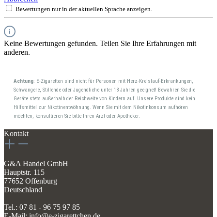
Bewertungen nur in der aktuellen Sprache anzeigen.
Keine Bewertungen gefunden. Teilen Sie Ihre Erfahrungen mit
anderen.
Achtung
: E-Zigaretten sind nicht für Personen mit Herz-Kreislauf-Erkrankungen,
Schwangere, Stillende oder Jugendliche unter 18 Jahren geeignet! Bewahren Sie die
Geräte stets außerhalb der Reichweite von Kindern auf. Unsere Produkte sind kein
Hilfsmittel zur Nikotinentwöhnung. Wenn Sie mit dem Nikotinkonsum aufhören
möchten, konsultieren Sie bitte Ihren Arzt oder Apotheker.
Kontakt
G&A Handel GmbH
Hauptstr. 115
77652 Offenburg
Deutschland
Tel.: 07 81 - 96 75 97 85
E-Mail: info@e-zigarettchen.de