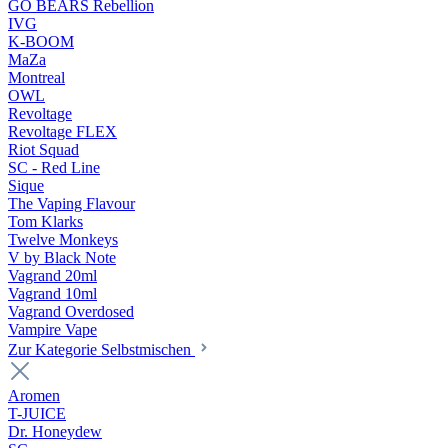
GO BEARS Rebellion
IVG
K-BOOM
MaZa
Montreal
OWL
Revoltage
Revoltage FLEX
Riot Squad
SC - Red Line
Sique
The Vaping Flavour
Tom Klarks
Twelve Monkeys
V by Black Note
Vagrand 20ml
Vagrand 10ml
Vagrand Overdosed
Vampire Vape
Zur Kategorie Selbstmischen
Aromen
T-JUICE
Dr. Honeydew