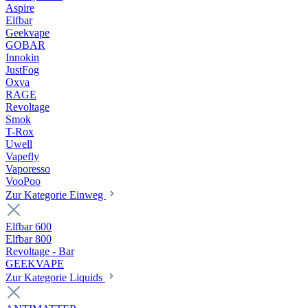
Aspire
Elfbar
Geekvape
GOBAR
Innokin
JustFog
Oxva
RAGE
Revoltage
Smok
T-Rox
Uwell
Vapefly
Vaporesso
VooPoo
Zur Kategorie Einweg
Elfbar 600
Elfbar 800
Revoltage - Bar
GEEKVAPE
Zur Kategorie Liquids