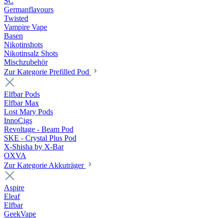
SC
Germanflavours
Twisted
Vampire Vape
Basen
Nikotinshots
Nikotinsalz Shots
Mischzubehör
Zur Kategorie Prefilled Pod
Elfbar Pods
Elfbar Max
Lost Mary Pods
InnoCigs
Revoltage - Beam Pod
SKE - Crystal Plus Pod
X-Shisha by X-Bar
OXVA
Zur Kategorie Akkuträger
Aspire
Eleaf
Elfbar
GeekVape