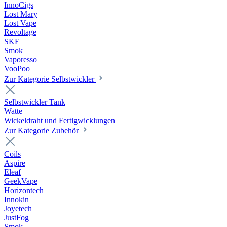
InnoCigs
Lost Mary
Lost Vape
Revoltage
SKE
Smok
Vaporesso
VooPoo
Zur Kategorie Selbstwickler
Selbstwickler Tank
Watte
Wickeldraht und Fertigwicklungen
Zur Kategorie Zubehör
Coils
Aspire
Eleaf
GeekVape
Horizontech
Innokin
Joyetech
JustFog
Smok