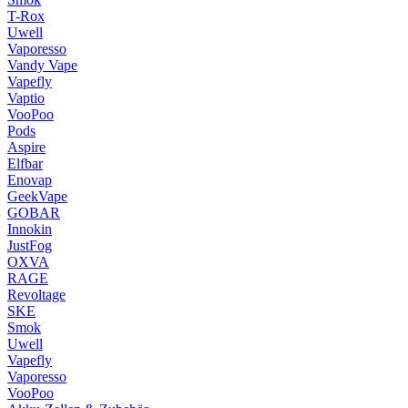
T-Rox
Uwell
Vaporesso
Vandy Vape
Vapefly
Vaptio
VooPoo
Pods
Aspire
Elfbar
Enovap
GeekVape
GOBAR
Innokin
JustFog
OXVA
RAGE
Revoltage
SKE
Smok
Uwell
Vapefly
Vaporesso
VooPoo