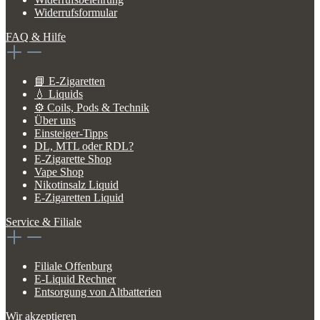
Widerrufsformular
FAQ & Hilfe
📘 E-Zigaretten
💧 Liquids
⚙️ Coils, Pods & Technik
Über uns
Einsteiger-Tipps
DL, MTL oder RDL?
E-Zigarette Shop
Vape Shop
Nikotinsalz Liquid
E-Zigaretten Liquid
Service & Filiale
Filiale Offenburg
E-Liquid Rechner
Entsorgung von Altbatterien
Wir akzeptieren