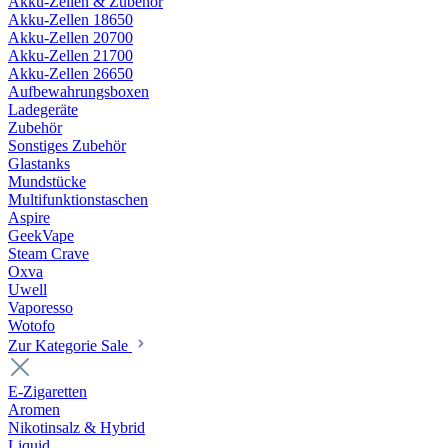
Akku-Zellen & Zubehör
Akku-Zellen 18650
Akku-Zellen 20700
Akku-Zellen 21700
Akku-Zellen 26650
Aufbewahrungsboxen
Ladegeräte
Zubehör
Sonstiges Zubehör
Glastanks
Mundstücke
Multifunktionstaschen
Aspire
GeekVape
Steam Crave
Oxva
Uwell
Vaporesso
Wotofo
Zur Kategorie Sale
E-Zigaretten
Aromen
Nikotinsalz & Hybrid
Liquid