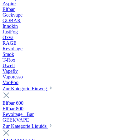
Aspire
Elfbar
Geekvape
GOBAR
Innokin
JustFog
Oxva
RAGE
Revoltage
Smok
T-Rox
Uwell
Vapefly
Vaporesso
VooPoo
Zur Kategorie Einweg
Elfbar 600
Elfbar 800
Revoltage - Bar
GEEKVAPE
Zur Kategorie Liquids