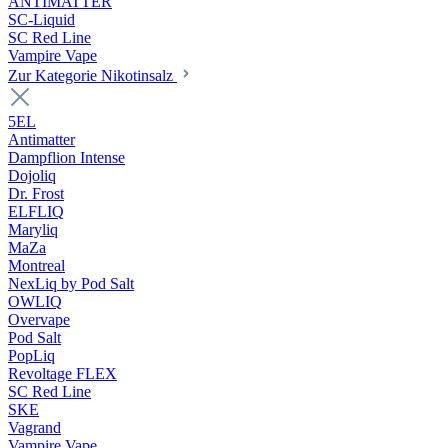
ANTIMATTER
SC-Liquid
SC Red Line
Vampire Vape
Zur Kategorie Nikotinsalz
5EL
Antimatter
Dampflion Intense
Dojoliq
Dr. Frost
ELFLIQ
Maryliq
MaZa
Montreal
NexLiq by Pod Salt
OWLIQ
Overvape
Pod Salt
PopLiq
Revoltage FLEX
SC Red Line
SKE
Vagrand
Vampire Vape