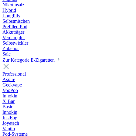
Nikotinsalz
Hybrid
Longfills
Selbstmischen
Prefilled Pod
Akkuträger
Verdampfer
Selbstwickler
Zubehör
Sale
Zur Kategorie E-Zigaretten
Professional
Aspire
Geekvape
VooPoo
Innokin
X-Bar
Basic
Innokin
JustFog
Joyetech
Vaptio
Pod-Systeme