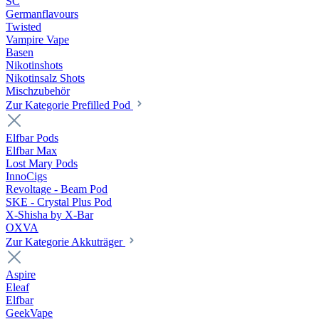
SC
Germanflavours
Twisted
Vampire Vape
Basen
Nikotinshots
Nikotinsalz Shots
Mischzubehör
Zur Kategorie Prefilled Pod
Elfbar Pods
Elfbar Max
Lost Mary Pods
InnoCigs
Revoltage - Beam Pod
SKE - Crystal Plus Pod
X-Shisha by X-Bar
OXVA
Zur Kategorie Akkuträger
Aspire
Eleaf
Elfbar
GeekVape