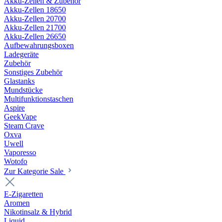
Akku-Zellen & Zubehör
Akku-Zellen 18650
Akku-Zellen 20700
Akku-Zellen 21700
Akku-Zellen 26650
Aufbewahrungsboxen
Ladegeräte
Zubehör
Sonstiges Zubehör
Glastanks
Mundstücke
Multifunktionstaschen
Aspire
GeekVape
Steam Crave
Oxva
Uwell
Vaporesso
Wotofo
Zur Kategorie Sale
E-Zigaretten
Aromen
Nikotinsalz & Hybrid
Liquid