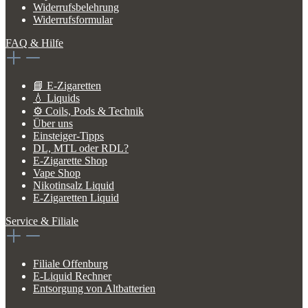
Widerrufsbelehrung
Widerrufsformular
FAQ & Hilfe
📘 E-Zigaretten
💧 Liquids
⚙️ Coils, Pods & Technik
Über uns
Einsteiger-Tipps
DL, MTL oder RDL?
E-Zigarette Shop
Vape Shop
Nikotinsalz Liquid
E-Zigaretten Liquid
Service & Filiale
Filiale Offenburg
E-Liquid Rechner
Entsorgung von Altbatterien