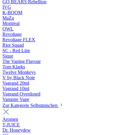
GO BEARS Rebellion
IVG
K-BOOM
MaZa
Montreal
OWL
Revoltage
Revoltage FLEX
Riot Squad
SC - Red Line
Sique
The Vaping Flavour
Tom Klarks
Twelve Monkeys
V by Black Note
Vagrand 20ml
Vagrand 10ml
Vagrand Overdosed
Vampire Vape
Zur Kategorie Selbstmischen
Aromen
T-JUICE
Dr. Honeydew