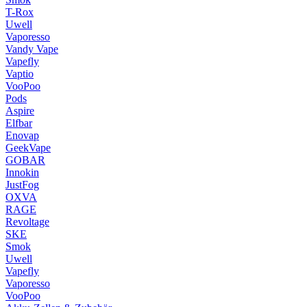
T-Rox
Uwell
Vaporesso
Vandy Vape
Vapefly
Vaptio
VooPoo
Pods
Aspire
Elfbar
Enovap
GeekVape
GOBAR
Innokin
JustFog
OXVA
RAGE
Revoltage
SKE
Smok
Uwell
Vapefly
Vaporesso
VooPoo