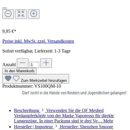
9,95 €*
Preise inkl. MwSt. zzgl. Versandkosten
Sofort verfügbar, Lieferzeit: 1-3 Tage
Anzahl
In den Warenkorb
Zum Merkzettel hinzufügen
Produktnummer:
VS100QM-10
Darf nicht in die Hände von Kindern und Jugendlichen gelangen!
Beschreibung
Verwenden Sie die QF Meshed
Verdampferköpfe von der Marke Vaporesso für direkte
Lungenzüge. In einer Packung sind je drei Ve…
Mehr
Hersteller | Importeur
Hersteller: Shenzhen Smoore