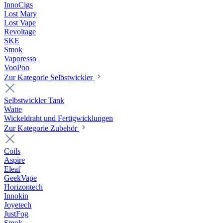
InnoCigs
Lost Mary
Lost Vape
Revoltage
SKE
Smok
Vaporesso
VooPoo
Zur Kategorie Selbstwickler
Selbstwickler Tank
Watte
Wickeldraht und Fertigwicklungen
Zur Kategorie Zubehör
Coils
Aspire
Eleaf
GeekVape
Horizontech
Innokin
Joyetech
JustFog
Smok