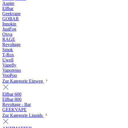
Aspire
Elfbar
Geekvape
GOBAR
Innokin
JustFog
Oxva
RAGE
Revoltage
Smok
T-Rox
Uwell
Vapefly
Vaporesso
VooPoo
Zur Kategorie Einweg
Elfbar 600
Elfbar 800
Revoltage - Bar
GEEKVAPE
Zur Kategorie Liquids