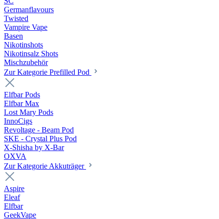
SC
Germanflavours
Twisted
Vampire Vape
Basen
Nikotinshots
Nikotinsalz Shots
Mischzubehör
Zur Kategorie Prefilled Pod
Elfbar Pods
Elfbar Max
Lost Mary Pods
InnoCigs
Revoltage - Beam Pod
SKE - Crystal Plus Pod
X-Shisha by X-Bar
OXVA
Zur Kategorie Akkuträger
Aspire
Eleaf
Elfbar
GeekVape