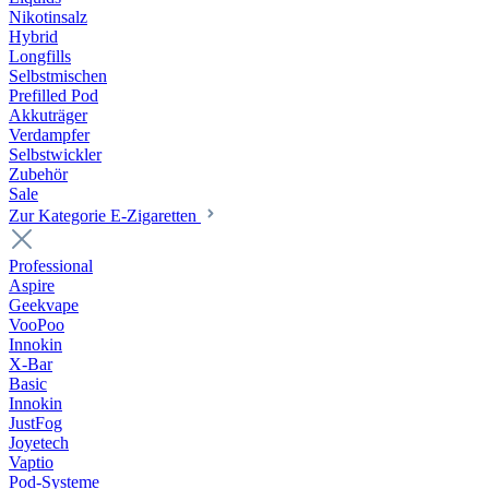
Nikotinsalz
Hybrid
Longfills
Selbstmischen
Prefilled Pod
Akkuträger
Verdampfer
Selbstwickler
Zubehör
Sale
Zur Kategorie E-Zigaretten
Professional
Aspire
Geekvape
VooPoo
Innokin
X-Bar
Basic
Innokin
JustFog
Joyetech
Vaptio
Pod-Systeme