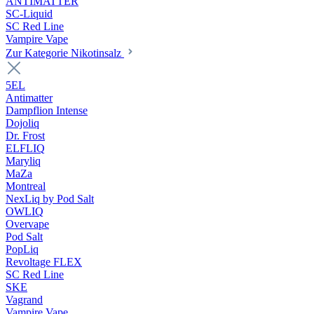
ANTIMATTER
SC-Liquid
SC Red Line
Vampire Vape
Zur Kategorie Nikotinsalz
5EL
Antimatter
Dampflion Intense
Dojoliq
Dr. Frost
ELFLIQ
Maryliq
MaZa
Montreal
NexLiq by Pod Salt
OWLIQ
Overvape
Pod Salt
PopLiq
Revoltage FLEX
SC Red Line
SKE
Vagrand
Vampire Vape