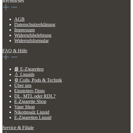
Rechtliches
AGB
Datenschutzerklärung
Impressum
Widerrufsbelehrung
Widerrufsformular
FAQ & Hilfe
📘 E-Zigaretten
💧 Liquids
⚙️ Coils, Pods & Technik
Über uns
Einsteiger-Tipps
DL, MTL oder RDL?
E-Zigarette Shop
Vape Shop
Nikotinsalz Liquid
E-Zigaretten Liquid
Service & Filiale