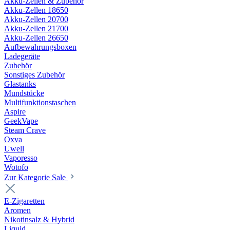
Akku-Zellen & Zubehör
Akku-Zellen 18650
Akku-Zellen 20700
Akku-Zellen 21700
Akku-Zellen 26650
Aufbewahrungsboxen
Ladegeräte
Zubehör
Sonstiges Zubehör
Glastanks
Mundstücke
Multifunktionstaschen
Aspire
GeekVape
Steam Crave
Oxva
Uwell
Vaporesso
Wotofo
Zur Kategorie Sale
E-Zigaretten
Aromen
Nikotinsalz & Hybrid
Liquid