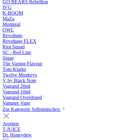
GO BEARS Rebellion
IVG
K-BOOM
MaZa
Montreal
OWL
Revoltage
Revoltage FLEX
Riot Squad
SC - Red Line
Sique
The Vaping Flavour
Tom Klarks
Twelve Monkeys
V by Black Note
Vagrand 20ml
Vagrand 10ml
Vagrand Overdosed
Vampire Vape
Zur Kategorie Selbstmischen
Aromen
T-JUICE
Dr. Honeydew