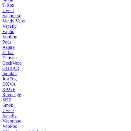
T-Rox
Uwell
Vaporesso
Vandy Vape
Vapefly
Vaptio
VooPoo
Pods
Aspire
Elfbar
Enovap
GeekVape
GOBAR
Innokin
JustFog
OXVA
RAGE
Revoltage
SKE
Smok
Uwell
Vapefly
Vaporesso
VooPoo