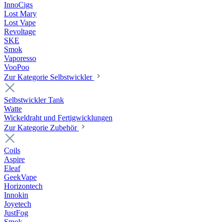
InnoCigs
Lost Mary
Lost Vape
Revoltage
SKE
Smok
Vaporesso
VooPoo
Zur Kategorie Selbstwickler
Selbstwickler Tank
Watte
Wickeldraht und Fertigwicklungen
Zur Kategorie Zubehör
Coils
Aspire
Eleaf
GeekVape
Horizontech
Innokin
Joyetech
JustFog
Smok