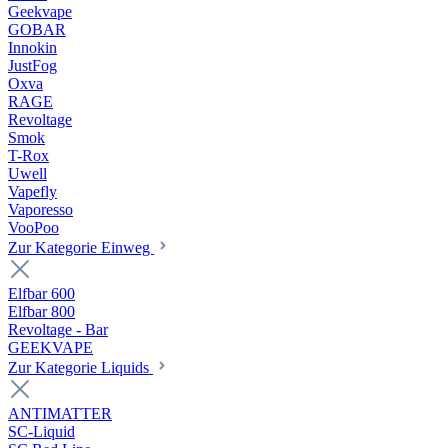
Geekvape
GOBAR
Innokin
JustFog
Oxva
RAGE
Revoltage
Smok
T-Rox
Uwell
Vapefly
Vaporesso
VooPoo
Zur Kategorie Einweg
Elfbar 600
Elfbar 800
Revoltage - Bar
GEEKVAPE
Zur Kategorie Liquids
ANTIMATTER
SC-Liquid