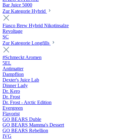
Bar Juice 5000
Zur Kategorie Hybrid
Fiasco Brew Hybrid Nikotinsalze
Revoltage
SC
Zur Kategorie Longfills
#Schmeckt Aromen
5EL
Antimatter
Dampflion
Dexter's Juice Lab
Dinner Lady
Dr. Kero
Dr. Frost
Dr. Frost - Arctic Edition
Evergreen
Flavorist
GO BEARS Duble
GO BEARS Mamma's Dessert
GO BEARS Rebellion
IVG