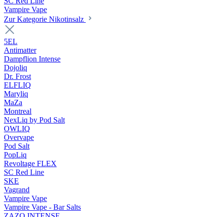
SC Red Line
Vampire Vape
Zur Kategorie Nikotinsalz
5EL
Antimatter
Dampflion Intense
Dojoliq
Dr. Frost
ELFLIQ
Maryliq
MaZa
Montreal
NexLiq by Pod Salt
OWLIQ
Overvape
Pod Salt
PopLiq
Revoltage FLEX
SC Red Line
SKE
Vagrand
Vampire Vape
Vampire Vape - Bar Salts
ZAZO INTENSE