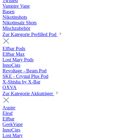
Twisted
Vampire Vape
Basen
Nikotinshots
Nikotinsalz Shots
Mischzubehör
Zur Kategorie Prefilled Pod
Elfbar Pods
Elfbar Max
Lost Mary Pods
InnoCigs
Revoltage - Beam Pod
SKE - Crystal Plus Pod
X-Shisha by X-Bar
OXVA
Zur Kategorie Akkuträger
Aspire
Eleaf
Elfbar
GeekVape
InnoCigs
Lost Mary