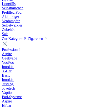
Longfills
Selbstmischen
Prefilled Pod
Akkuträger
Verdampfer
Selbstwickler
Zubehör
Sale
Zur Kategorie E-Zigaretten
Professional
Aspire
Geekvape
VooPoo
Innokin
X-Bar
Basic
Innokin
JustFog
Joyetech
Vaptio
Pod-Systeme
Aspire
Elfbar