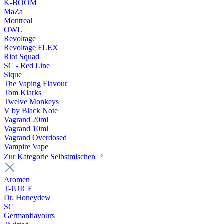
K-BOOM
MaZa
Montreal
OWL
Revoltage
Revoltage FLEX
Riot Squad
SC - Red Line
Sique
The Vaping Flavour
Tom Klarks
Twelve Monkeys
V by Black Note
Vagrand 20ml
Vagrand 10ml
Vagrand Overdosed
Vampire Vape
Zur Kategorie Selbstmischen
Aromen
T-JUICE
Dr. Honeydew
SC
Germanflavours