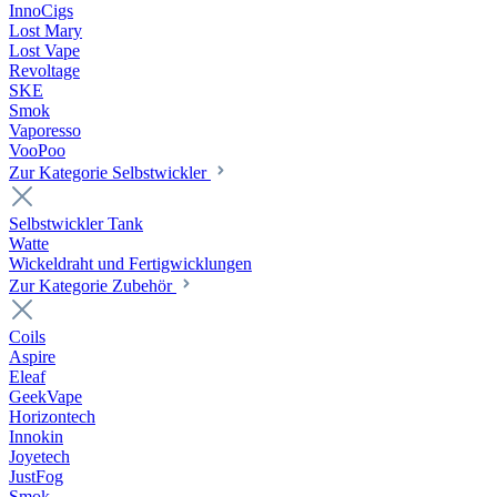
InnoCigs
Lost Mary
Lost Vape
Revoltage
SKE
Smok
Vaporesso
VooPoo
Zur Kategorie Selbstwickler
Selbstwickler Tank
Watte
Wickeldraht und Fertigwicklungen
Zur Kategorie Zubehör
Coils
Aspire
Eleaf
GeekVape
Horizontech
Innokin
Joyetech
JustFog
Smok