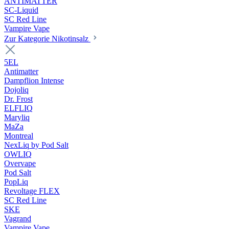
ANTIMATTER
SC-Liquid
SC Red Line
Vampire Vape
Zur Kategorie Nikotinsalz
5EL
Antimatter
Dampflion Intense
Dojoliq
Dr. Frost
ELFLIQ
Maryliq
MaZa
Montreal
NexLiq by Pod Salt
OWLIQ
Overvape
Pod Salt
PopLiq
Revoltage FLEX
SC Red Line
SKE
Vagrand
Vampire Vape