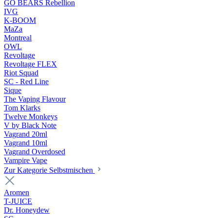
GO BEARS Rebellion
IVG
K-BOOM
MaZa
Montreal
OWL
Revoltage
Revoltage FLEX
Riot Squad
SC - Red Line
Sique
The Vaping Flavour
Tom Klarks
Twelve Monkeys
V by Black Note
Vagrand 20ml
Vagrand 10ml
Vagrand Overdosed
Vampire Vape
Zur Kategorie Selbstmischen
Aromen
T-JUICE
Dr. Honeydew