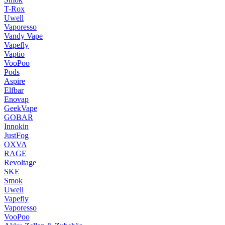
T-Rox
Uwell
Vaporesso
Vandy Vape
Vapefly
Vaptio
VooPoo
Pods
Aspire
Elfbar
Enovap
GeekVape
GOBAR
Innokin
JustFog
OXVA
RAGE
Revoltage
SKE
Smok
Uwell
Vapefly
Vaporesso
VooPoo