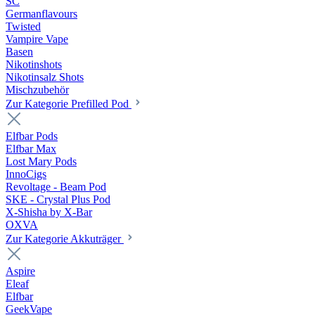
SC
Germanflavours
Twisted
Vampire Vape
Basen
Nikotinshots
Nikotinsalz Shots
Mischzubehör
Zur Kategorie Prefilled Pod
Elfbar Pods
Elfbar Max
Lost Mary Pods
InnoCigs
Revoltage - Beam Pod
SKE - Crystal Plus Pod
X-Shisha by X-Bar
OXVA
Zur Kategorie Akkuträger
Aspire
Eleaf
Elfbar
GeekVape