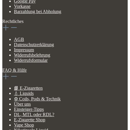
Google Pay
Vorkasse
Barzahlung bei Abholung
Rechtliches
AGB
Datenschutzerklärung
Impressum
Widerrufsbelehrung
Widerrufsformular
FAQ & Hilfe
📘 E-Zigaretten
💧 Liquids
⚙️ Coils, Pods & Technik
Über uns
Einsteiger-Tipps
DL, MTL oder RDL?
E-Zigarette Shop
Vape Shop