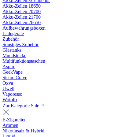
Akku-Zellen & Zubehör
Akku-Zellen 18650
Akku-Zellen 20700
Akku-Zellen 21700
Akku-Zellen 26650
Aufbewahrungsboxen
Ladegeräte
Zubehör
Sonstiges Zubehör
Glastanks
Mundstücke
Multifunktionstaschen
Aspire
GeekVape
Steam Crave
Oxva
Uwell
Vaporesso
Wotofo
Zur Kategorie Sale
E-Zigaretten
Aromen
Nikotinsalz & Hybrid
Liquid