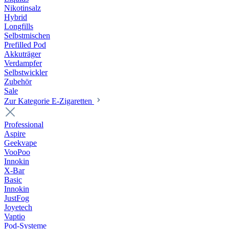
Nikotinsalz
Hybrid
Longfills
Selbstmischen
Prefilled Pod
Akkuträger
Verdampfer
Selbstwickler
Zubehör
Sale
Zur Kategorie E-Zigaretten
Professional
Aspire
Geekvape
VooPoo
Innokin
X-Bar
Basic
Innokin
JustFog
Joyetech
Vaptio
Pod-Systeme