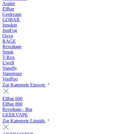
Aspire
Elfbar
Geekvape
GOBAR
Innokin
JustFog
Oxva
RAGE
Revoltage
Smok
T-Rox
Uwell
Vapefly
Vaporesso
VooPoo
Zur Kategorie Einweg
Elfbar 600
Elfbar 800
Revoltage - Bar
GEEKVAPE
Zur Kategorie Liquids