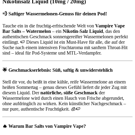
Nikotinsalz Liquid (10mg / 20mg)
💨
Saftiger Wassermelonen-Genuss für deinen Pod!
Tauche ein in die fruchtig-erfrischende Welt von
Vampire Vape
Bar Salts – Watermelon
– ein
Nikotin-Salz Liquid
, das den
authentischen Geschmack sonnengereifter Wassermelonen perfekt
einfängt. 🍉 Dieses Liquid ist ein Must-Have für alle, die auf der
Suche nach einem intensiven Fruchtaroma mit sanftem Throat-Hit
sind – ideal für Pod-Systeme und MTL-Verdampfer.
🌟
Geschmackserlebnis: Süß, saftig & unwiderstehlich
Stell dir vor, du beißt in eine kühle, reife Wassermelone an einem
heißen Sommertag – genau dieses Gefühl liefert dir jeder Zug mit
diesem Liquid. Der
natürliche, süße Geschmack
der
Wassermelone wird durch einen Hauch von Frische abgerundet,
ohne aufdringlich zu wirken. Kein künstlicher Nachgeschmack –
nur pure, authentische Fruchtigkeit. 🧊🍉
🔥
Warum Bar Salts von Vampire Vape?