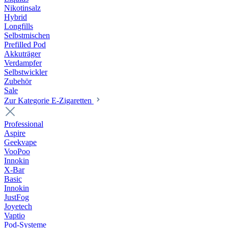
Nikotinsalz
Hybrid
Longfills
Selbstmischen
Prefilled Pod
Akkuträger
Verdampfer
Selbstwickler
Zubehör
Sale
Zur Kategorie E-Zigaretten
Professional
Aspire
Geekvape
VooPoo
Innokin
X-Bar
Basic
Innokin
JustFog
Joyetech
Vaptio
Pod-Systeme