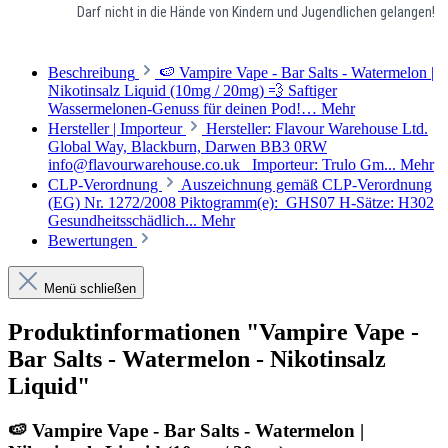
Darf nicht in die Hände von Kindern und Jugendlichen gelangen!
Beschreibung
🍉 Vampire Vape - Bar Salts - Watermelon |
Nikotinsalz Liquid (10mg / 20mg) 💨 Saftiger
Wassermelonen-Genuss für deinen Pod!…
Mehr
Hersteller | Importeur
Hersteller: Flavour Warehouse Ltd.
Global Way, Blackburn, Darwen BB3 0RW
info@flavourwarehouse.co.uk Importeur: Trulo Gm...
Mehr
CLP-Verordnung
Auszeichnung gemäß CLP-Verordnung
(EG) Nr. 1272/2008 Piktogramm(e): GHS07 H-Sätze: H302
Gesundheitsschädlich...
Mehr
Bewertungen
Menü schließen
Produktinformationen "Vampire Vape -
Bar Salts - Watermelon - Nikotinsalz
Liquid"
🍉
Vampire Vape - Bar Salts - Watermelon
|