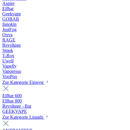
Aspire
Elfbar
Geekvape
GOBAR
Innokin
JustFog
Oxva
RAGE
Revoltage
Smok
T-Rox
Uwell
Vapefly
Vaporesso
VooPoo
Zur Kategorie Einweg
Elfbar 600
Elfbar 800
Revoltage - Bar
GEEKVAPE
Zur Kategorie Liquids