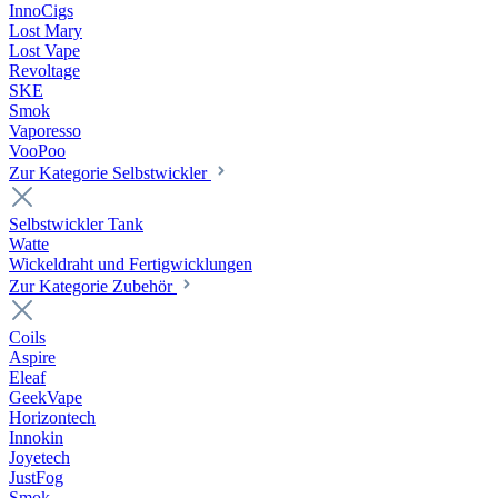
InnoCigs
Lost Mary
Lost Vape
Revoltage
SKE
Smok
Vaporesso
VooPoo
Zur Kategorie Selbstwickler
Selbstwickler Tank
Watte
Wickeldraht und Fertigwicklungen
Zur Kategorie Zubehör
Coils
Aspire
Eleaf
GeekVape
Horizontech
Innokin
Joyetech
JustFog
Smok