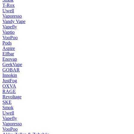
T-Rox
Uwell
Vaporesso
Vandy Vape
Vapefly
Vaptio
VooPoo
Pods
Aspire
Elfbar
Enovap
GeekVape
GOBAR
Innokin
JustFog
OXVA
RAGE
Revoltage
SKE
Smok
Uwell
Vapefly
Vaporesso
VooPoo