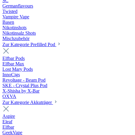
SC
Germanflavours
Twisted
Vampire Vape
Basen
Nikotinshots
Nikotinsalz Shots
Mischzubehör
Zur Kategorie Prefilled Pod
Elfbar Pods
Elfbar Max
Lost Mary Pods
InnoCigs
Revoltage - Beam Pod
SKE - Crystal Plus Pod
X-Shisha by X-Bar
OXVA
Zur Kategorie Akkuträger
Aspire
Eleaf
Elfbar
GeekVape