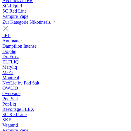
ANTIMATTER
SC-Liquid
SC Red Line
Vampire Vape
Zur Kategorie Nikotinsalz
5EL
Antimatter
Dampflion Intense
Dojoliq
Dr. Frost
ELFLIQ
Maryliq
MaZa
Montreal
NexLiq by Pod Salt
OWLIQ
Overvape
Pod Salt
PopLiq
Revoltage FLEX
SC Red Line
SKE
Vagrand
Vampire Vape