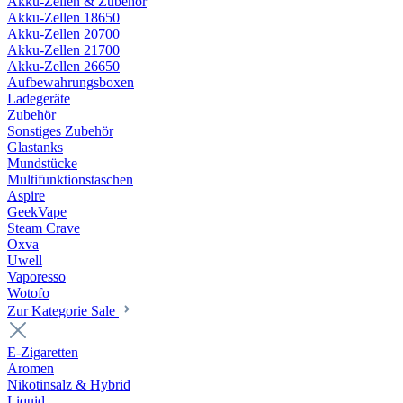
Akku-Zellen & Zubehör
Akku-Zellen 18650
Akku-Zellen 20700
Akku-Zellen 21700
Akku-Zellen 26650
Aufbewahrungsboxen
Ladegeräte
Zubehör
Sonstiges Zubehör
Glastanks
Mundstücke
Multifunktionstaschen
Aspire
GeekVape
Steam Crave
Oxva
Uwell
Vaporesso
Wotofo
Zur Kategorie Sale
E-Zigaretten
Aromen
Nikotinsalz & Hybrid
Liquid