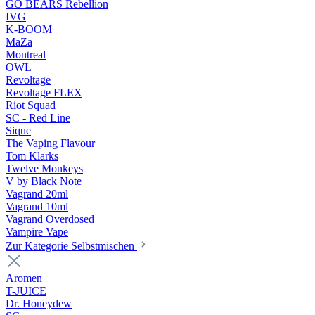
GO BEARS Rebellion
IVG
K-BOOM
MaZa
Montreal
OWL
Revoltage
Revoltage FLEX
Riot Squad
SC - Red Line
Sique
The Vaping Flavour
Tom Klarks
Twelve Monkeys
V by Black Note
Vagrand 20ml
Vagrand 10ml
Vagrand Overdosed
Vampire Vape
Zur Kategorie Selbstmischen
Aromen
T-JUICE
Dr. Honeydew