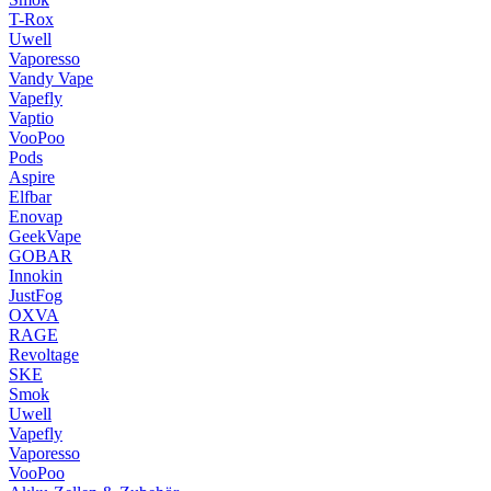
T-Rox
Uwell
Vaporesso
Vandy Vape
Vapefly
Vaptio
VooPoo
Pods
Aspire
Elfbar
Enovap
GeekVape
GOBAR
Innokin
JustFog
OXVA
RAGE
Revoltage
SKE
Smok
Uwell
Vapefly
Vaporesso
VooPoo