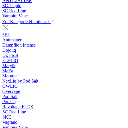
ANTIMATTER
SC-Liquid
SC Red Line
Vampire Vape
Zur Kategorie Nikotinsalz
5EL
Antimatter
Dampflion Intense
Dojoliq
Dr. Frost
ELFLIQ
Maryliq
MaZa
Montreal
NexLiq by Pod Salt
OWLIQ
Overvape
Pod Salt
PopLiq
Revoltage FLEX
SC Red Line
SKE
Vagrand
Vampire Vape