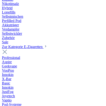
Nikotinsalz
Hybrid
Longfills
Selbstmischen
Prefilled Pod
Akkuträger
Verdampfer
Selbstwickler
Zubehör
Sale
Zur Kategorie E-Zigaretten
Professional
Aspire
Geekvape
VooPoo
Innokin
X-Bar
Basic
Innokin
JustFog
Joyetech
Vaptio
Pod-Systeme