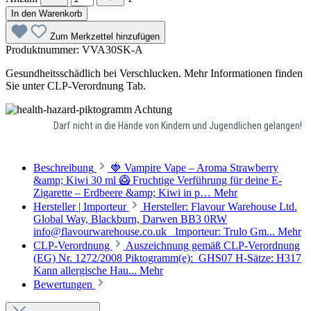
In den Warenkorb
Zum Merkzettel hinzufügen
Produktnummer:
VVA30SK-A
Gesundheitsschädlich bei Verschlucken. Mehr Informationen finden
Sie unter CLP-Verordnung Tab.
Achtung
Darf nicht in die Hände von Kindern und Jugendlichen gelangen!
Beschreibung
🍓 Vampire Vape – Aroma Strawberry
&amp; Kiwi 30 ml 🥝 Fruchtige Verführung für deine E-
Zigarette – Erdbeere &amp; Kiwi in p…
Mehr
Hersteller | Importeur
Hersteller: Flavour Warehouse Ltd.
Global Way, Blackburn, Darwen BB3 0RW
info@flavourwarehouse.co.uk Importeur: Trulo Gm...
Mehr
CLP-Verordnung
Auszeichnung gemäß CLP-Verordnung
(EG) Nr. 1272/2008 Piktogramm(e): GHS07 H-Sätze: H317
Kann allergische Hau...
Mehr
Bewertungen