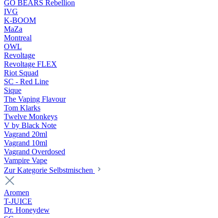
GO BEARS Rebellion
IVG
K-BOOM
MaZa
Montreal
OWL
Revoltage
Revoltage FLEX
Riot Squad
SC - Red Line
Sique
The Vaping Flavour
Tom Klarks
Twelve Monkeys
V by Black Note
Vagrand 20ml
Vagrand 10ml
Vagrand Overdosed
Vampire Vape
Zur Kategorie Selbstmischen
Aromen
T-JUICE
Dr. Honeydew