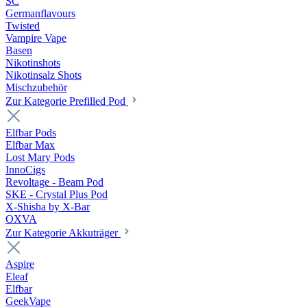
SC
Germanflavours
Twisted
Vampire Vape
Basen
Nikotinshots
Nikotinsalz Shots
Mischzubehör
Zur Kategorie Prefilled Pod
Elfbar Pods
Elfbar Max
Lost Mary Pods
InnoCigs
Revoltage - Beam Pod
SKE - Crystal Plus Pod
X-Shisha by X-Bar
OXVA
Zur Kategorie Akkuträger
Aspire
Eleaf
Elfbar
GeekVape