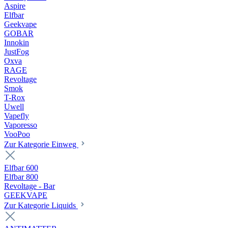
Aspire
Elfbar
Geekvape
GOBAR
Innokin
JustFog
Oxva
RAGE
Revoltage
Smok
T-Rox
Uwell
Vapefly
Vaporesso
VooPoo
Zur Kategorie Einweg
Elfbar 600
Elfbar 800
Revoltage - Bar
GEEKVAPE
Zur Kategorie Liquids