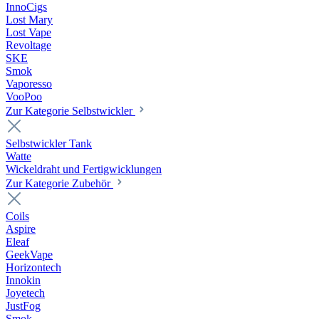
InnoCigs
Lost Mary
Lost Vape
Revoltage
SKE
Smok
Vaporesso
VooPoo
Zur Kategorie Selbstwickler
Selbstwickler Tank
Watte
Wickeldraht und Fertigwicklungen
Zur Kategorie Zubehör
Coils
Aspire
Eleaf
GeekVape
Horizontech
Innokin
Joyetech
JustFog
Smok