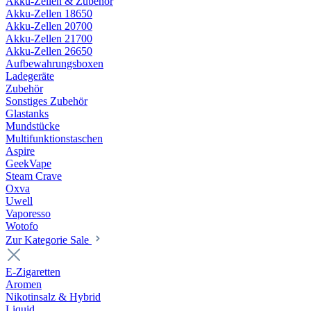
Akku-Zellen & Zubehör
Akku-Zellen 18650
Akku-Zellen 20700
Akku-Zellen 21700
Akku-Zellen 26650
Aufbewahrungsboxen
Ladegeräte
Zubehör
Sonstiges Zubehör
Glastanks
Mundstücke
Multifunktionstaschen
Aspire
GeekVape
Steam Crave
Oxva
Uwell
Vaporesso
Wotofo
Zur Kategorie Sale
E-Zigaretten
Aromen
Nikotinsalz & Hybrid
Liquid