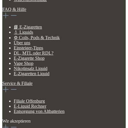
FAQ & Hilfe
📘 E-Zigaretten
💧 Liquids
⚙️ Coils, Pods & Technik
Über uns
Einsteiger-Tipps
DL, MTL oder RDL?
E-Zigarette Shop
Vape Shop
Nikotinsalz Liquid
E-Zigaretten Liquid
Service & Filiale
Filiale Offenburg
E-Liquid Rechner
Entsorgung von Altbatterien
Wir akzeptieren