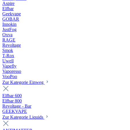
Aspire
Elfbar
Geekvape
GOBAR
Innokin
JustFog
Oxva
RAGE
Revoltage
Smok
T-Rox
Uwell
Vapefly
Vaporesso
VooPoo
Zur Kategorie Einweg
Elfbar 600
Elfbar 800
Revoltage - Bar
GEEKVAPE
Zur Kategorie Liquids