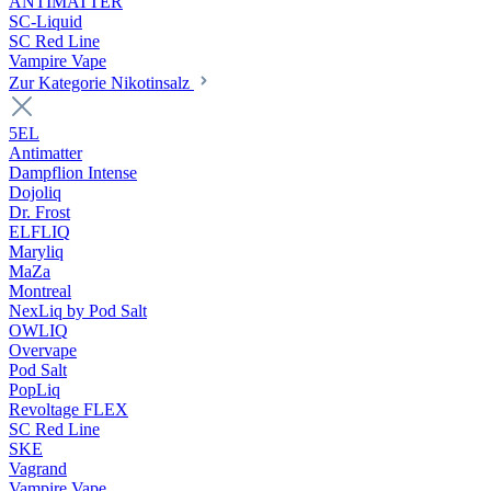
ANTIMATTER
SC-Liquid
SC Red Line
Vampire Vape
Zur Kategorie Nikotinsalz
5EL
Antimatter
Dampflion Intense
Dojoliq
Dr. Frost
ELFLIQ
Maryliq
MaZa
Montreal
NexLiq by Pod Salt
OWLIQ
Overvape
Pod Salt
PopLiq
Revoltage FLEX
SC Red Line
SKE
Vagrand
Vampire Vape