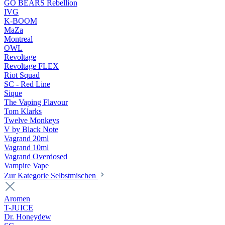
GO BEARS Rebellion
IVG
K-BOOM
MaZa
Montreal
OWL
Revoltage
Revoltage FLEX
Riot Squad
SC - Red Line
Sique
The Vaping Flavour
Tom Klarks
Twelve Monkeys
V by Black Note
Vagrand 20ml
Vagrand 10ml
Vagrand Overdosed
Vampire Vape
Zur Kategorie Selbstmischen
Aromen
T-JUICE
Dr. Honeydew