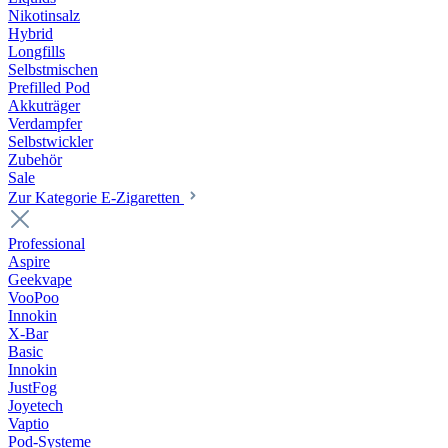
Nikotinsalz
Hybrid
Longfills
Selbstmischen
Prefilled Pod
Akkuträger
Verdampfer
Selbstwickler
Zubehör
Sale
Zur Kategorie E-Zigaretten
Professional
Aspire
Geekvape
VooPoo
Innokin
X-Bar
Basic
Innokin
JustFog
Joyetech
Vaptio
Pod-Systeme