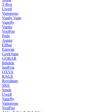
T-Rox
Uwell
Vaporesso
Vandy Vape
Vapefly
Vaptio
VooPoo
Pods
Aspire
Elfbar
Enovap
GeekVape
GOBAR
Innokin
JustFog
OXVA
RAGE
Revoltage
SKE
Smok
Uwell
Vapefly
Vaporesso
VooPoo