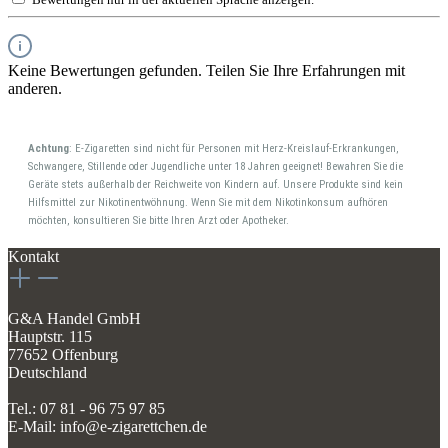
Keine Bewertungen gefunden. Teilen Sie Ihre Erfahrungen mit
anderen.
Achtung
: E-Zigaretten sind nicht für Personen mit Herz-Kreislauf-Erkrankungen,
Schwangere, Stillende oder Jugendliche unter 18 Jahren geeignet! Bewahren Sie die
Geräte stets außerhalb der Reichweite von Kindern auf. Unsere Produkte sind kein
Hilfsmittel zur Nikotinentwöhnung. Wenn Sie mit dem Nikotinkonsum aufhören
möchten, konsultieren Sie bitte Ihren Arzt oder Apotheker.
Kontakt
G&A Handel GmbH
Hauptstr. 115
77652 Offenburg
Deutschland
Tel.: 07 81 - 96 75 97 85
E-Mail: info@e-zigarettchen.de