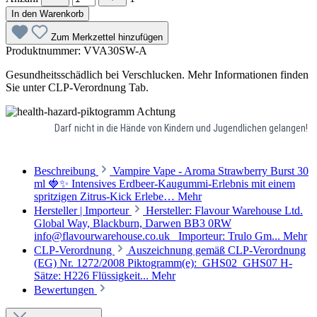
In den Warenkorb
Zum Merkzettel hinzufügen
Produktnummer:
VVA30SW-A
Gesundheitsschädlich bei Verschlucken. Mehr Informationen finden
Sie unter CLP-Verordnung Tab.
Achtung
Darf nicht in die Hände von Kindern und Jugendlichen gelangen!
Beschreibung
Vampire Vape - Aroma Strawberry Burst 30
ml 🍓✨ Intensives Erdbeer-Kaugummi-Erlebnis mit einem
spritzigen Zitrus-Kick Erlebe…
Mehr
Hersteller | Importeur
Hersteller: Flavour Warehouse Ltd.
Global Way, Blackburn, Darwen BB3 0RW
info@flavourwarehouse.co.uk Importeur: Trulo Gm...
Mehr
CLP-Verordnung
Auszeichnung gemäß CLP-Verordnung
(EG) Nr. 1272/2008 Piktogramm(e): GHS02 GHS07 H-
Sätze: H226 Flüssigkeit...
Mehr
Bewertungen