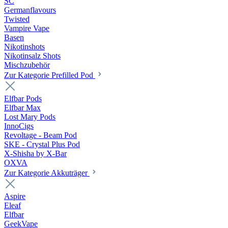
SC
Germanflavours
Twisted
Vampire Vape
Basen
Nikotinshots
Nikotinsalz Shots
Mischzubehör
Zur Kategorie Prefilled Pod
Elfbar Pods
Elfbar Max
Lost Mary Pods
InnoCigs
Revoltage - Beam Pod
SKE - Crystal Plus Pod
X-Shisha by X-Bar
OXVA
Zur Kategorie Akkuträger
Aspire
Eleaf
Elfbar
GeekVape