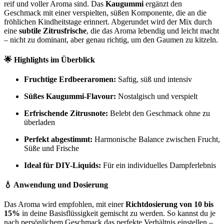
reif und voller Aroma sind. Das
Kaugummi
ergänzt den
Geschmack mit einer verspielten, süßen Komponente, die an die
fröhlichen Kindheitstage erinnert. Abgerundet wird der Mix durch
eine
subtile Zitrusfrische
, die das Aroma lebendig und leicht macht
– nicht zu dominant, aber genau richtig, um den Gaumen zu kitzeln.
🌟 Highlights im Überblick
Fruchtige Erdbeeraromen:
Saftig, süß und intensiv
Süßes Kaugummi-Flavour:
Nostalgisch und verspielt
Erfrischende Zitrusnote:
Belebt den Geschmack ohne zu
überladen
Perfekt abgestimmt:
Harmonische Balance zwischen Frucht,
Süße und Frische
Ideal für DIY-Liquids:
Für ein individuelles Dampferlebnis
💧 Anwendung und Dosierung
Das Aroma wird empfohlen, mit einer
Richtdosierung von 10 bis
15%
in deine Basisflüssigkeit gemischt zu werden. So kannst du je
nach persönlichem Geschmack das perfekte Verhältnis einstellen –