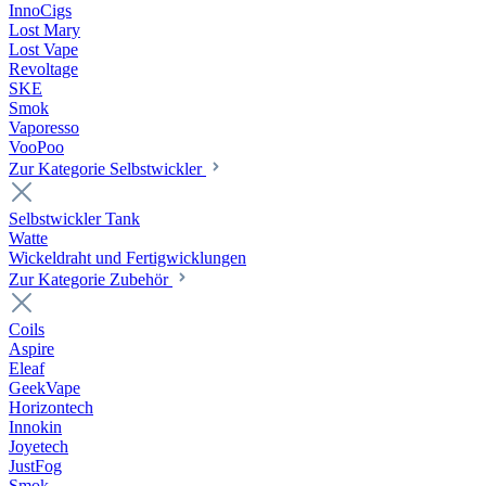
InnoCigs
Lost Mary
Lost Vape
Revoltage
SKE
Smok
Vaporesso
VooPoo
Zur Kategorie Selbstwickler
Selbstwickler Tank
Watte
Wickeldraht und Fertigwicklungen
Zur Kategorie Zubehör
Coils
Aspire
Eleaf
GeekVape
Horizontech
Innokin
Joyetech
JustFog
Smok