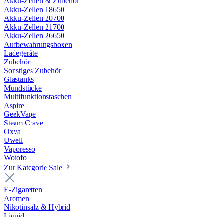
Akku-Zellen & Zubehör
Akku-Zellen 18650
Akku-Zellen 20700
Akku-Zellen 21700
Akku-Zellen 26650
Aufbewahrungsboxen
Ladegeräte
Zubehör
Sonstiges Zubehör
Glastanks
Mundstücke
Multifunktionstaschen
Aspire
GeekVape
Steam Crave
Oxva
Uwell
Vaporesso
Wotofo
Zur Kategorie Sale
E-Zigaretten
Aromen
Nikotinsalz & Hybrid
Liquid