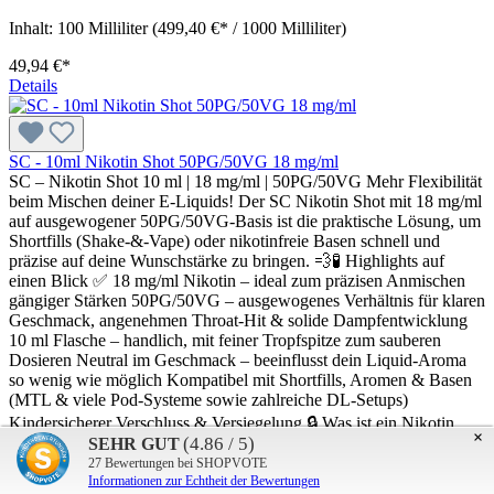
Inhalt:
100 Milliliter
(499,40 €* / 1000 Milliliter)
49,94 €*
Details
SC - 10ml Nikotin Shot 50PG/50VG 18 mg/ml
SC – Nikotin Shot 10 ml | 18 mg/ml | 50PG/50VG Mehr Flexibilität
beim Mischen deiner E-Liquids! Der SC Nikotin Shot mit 18 mg/ml
auf ausgewogener 50PG/50VG-Basis ist die praktische Lösung, um
Shortfills (Shake-&-Vape) oder nikotinfreie Basen schnell und
präzise auf deine Wunschstärke zu bringen. 💨🧪 Highlights auf
einen Blick ✅ 18 mg/ml Nikotin – ideal zum präzisen Anmischen
gängiger Stärken 50PG/50VG – ausgewogenes Verhältnis für klaren
Geschmack, angenehmen Throat-Hit & solide Dampfentwicklung
10 ml Flasche – handlich, mit feiner Tropfspitze zum sauberen
Dosieren Neutral im Geschmack – beeinflusst dein Liquid-Aroma
so wenig wie möglich Kompatibel mit Shortfills, Aromen & Basen
(MTL & viele Pod-Systeme sowie zahlreiche DL-Setups)
Kindersicherer Verschluss & Versiegelung 🔒 Was ist ein Nikotin
×
(4.86 / 5)
SEHR GUT
Shot? Ein Nikotin Shot ist eine vordosierte Nikotin-Basis (hier 18
27
Bewertungen bei SHOPVOTE
mg/ml) in 10 ml, die ohne eigenes Abwiegen zu Shortfills oder
Informationen zur Echtheit der Bewertungen
Basen gegeben wird. So erreichst du schnell die gewünschte