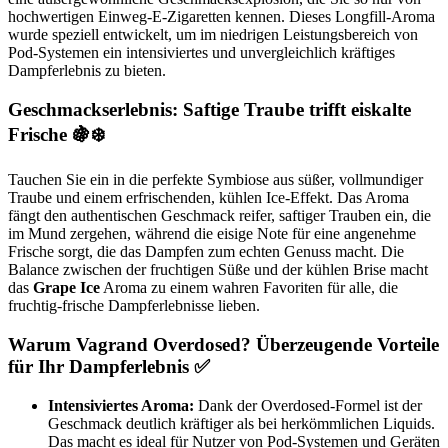
hochwertigen Einweg-E-Zigaretten kennen. Dieses Longfill-Aroma
wurde speziell entwickelt, um im niedrigen Leistungsbereich von
Pod-Systemen ein intensiviertes und unvergleichlich kräftiges
Dampferlebnis zu bieten.
Geschmackserlebnis: Saftige Traube trifft eiskalte
Frische 🍇❄️
Tauchen Sie ein in die perfekte Symbiose aus süßer, vollmundiger
Traube und einem erfrischenden, kühlen Ice-Effekt. Das Aroma
fängt den authentischen Geschmack reifer, saftiger Trauben ein, die
im Mund zergehen, während die eisige Note für eine angenehme
Frische sorgt, die das Dampfen zum echten Genuss macht. Die
Balance zwischen der fruchtigen Süße und der kühlen Brise macht
das
Grape Ice
Aroma zu einem wahren Favoriten für alle, die
fruchtig-frische Dampferlebnisse lieben.
Warum Vagrand Overdosed? Überzeugende Vorteile
für Ihr Dampferlebnis ✅
Intensiviertes Aroma:
Dank der Overdosed-Formel ist der
Geschmack deutlich kräftiger als bei herkömmlichen Liquids.
Das macht es ideal für Nutzer von Pod-Systemen und Geräten