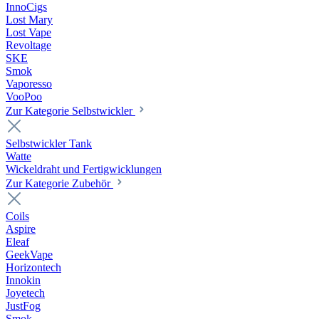
InnoCigs
Lost Mary
Lost Vape
Revoltage
SKE
Smok
Vaporesso
VooPoo
Zur Kategorie Selbstwickler
Selbstwickler Tank
Watte
Wickeldraht und Fertigwicklungen
Zur Kategorie Zubehör
Coils
Aspire
Eleaf
GeekVape
Horizontech
Innokin
Joyetech
JustFog
Smok