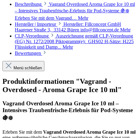
Beschreibung
Vagrand Overdosed Aroma Grape Ice 10 ml
– Intensives Traubenfrische-Erlebnis für Pod-Systeme 🍇❄️
Erleben Sie mit dem Vagrand…
Mehr
Hersteller | Importeur
Hersteller: Fillconcept GmbH
Haarener Straße 3, 33142 Büren info@fillconcept.de
Mehr
CLP-Verordnung
Auszeichnung gemäß CLP-Verordnung
(EG) Nr. 1272/2008 Piktogramm(e): GHS02 H-Sätze: H225
Flüssigkeit und Damp...
Mehr
Bewertungen
Menü schließen
Produktinformationen "Vagrand -
Overdosed - Aroma Grape Ice 10 ml"
Vagrand Overdosed Aroma Grape Ice 10 ml –
Intensives Traubenfrische-Erlebnis für Pod-Systeme
🍇❄️
Erleben Sie mit dem
Vagrand Overdosed Aroma Grape Ice 10 ml
eine außergewöhnliche Geschmacksexplosion, die Sie so nur von