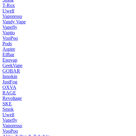
T-Rox
Uwell
Vaporesso
Vandy Vape
Vapefly
Vaptio
VooPoo
Pods
Aspire
Elfbar
Enovap
GeekVape
GOBAR
Innokin
JustFog
OXVA
RAGE
Revoltage
SKE
Smok
Uwell
Vapefly
Vaporesso
VooPoo