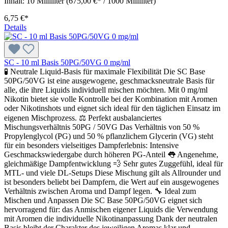
Inhalt:
10 Milliliter
(675,00 €* / 1000 Milliliter)
6,75 €*
Details
SC - 10 ml Basis 50PG/50VG 0 mg/ml
🧪 Neutrale Liquid-Basis für maximale Flexibilität Die SC Base
50PG/50VG ist eine ausgewogene, geschmacksneutrale Basis für
alle, die ihre Liquids individuell mischen möchten. Mit 0 mg/ml
Nikotin bietet sie volle Kontrolle bei der Kombination mit Aromen
oder Nikotinshots und eignet sich ideal für den täglichen Einsatz im
eigenen Mischprozess. ⚖️ Perfekt ausbalanciertes
Mischungsverhältnis 50PG / 50VG Das Verhältnis von 50 %
Propylenglycol (PG) und 50 % pflanzlichem Glycerin (VG) steht
für ein besonders vielseitiges Dampferlebnis: Intensive
Geschmackswiedergabe durch höheren PG-Anteil 👅 Angenehme,
gleichmäßige Dampfentwicklung 💨 Sehr gutes Zuggefühl, ideal für
MTL- und viele DL-Setups Diese Mischung gilt als Allrounder und
ist besonders beliebt bei Dampfern, die Wert auf ein ausgewogenes
Verhältnis zwischen Aroma und Dampf legen. 🔧 Ideal zum
Mischen und Anpassen Die SC Base 50PG/50VG eignet sich
hervorragend für: das Anmischen eigener Liquids die Verwendung
mit Aromen die individuelle Nikotinanpassung Dank der neutralen
Basis bleibt der Charakter des jeweiligen Aromas klar und