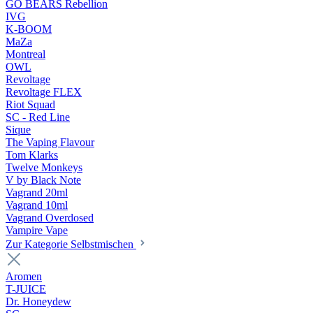
GO BEARS Rebellion
IVG
K-BOOM
MaZa
Montreal
OWL
Revoltage
Revoltage FLEX
Riot Squad
SC - Red Line
Sique
The Vaping Flavour
Tom Klarks
Twelve Monkeys
V by Black Note
Vagrand 20ml
Vagrand 10ml
Vagrand Overdosed
Vampire Vape
Zur Kategorie Selbstmischen
Aromen
T-JUICE
Dr. Honeydew