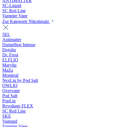
ANTIMATTER
SC-Liquid
SC Red Line
Vampire Vape
Zur Kategorie Nikotinsalz
5EL
Antimatter
Dampflion Intense
Dojoliq
Dr. Frost
ELFLIQ
Maryliq
MaZa
Montreal
NexLiq by Pod Salt
OWLIQ
Overvape
Pod Salt
PopLiq
Revoltage FLEX
SC Red Line
SKE
Vagrand
Vampire Vape