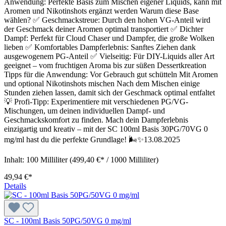
Anwendung: Perfekte Basis zum Mischen eigener Liquids, kann mit
Aromen und Nikotinshots ergänzt werden Warum diese Base
wählen? ✅ Geschmackstreue: Durch den hohen VG-Anteil wird
der Geschmack deiner Aromen optimal transportiert ✅ Dichter
Dampf: Perfekt für Cloud Chaser und Dampfer, die große Wolken
lieben ✅ Komfortables Dampferlebnis: Sanftes Ziehen dank
ausgewogenem PG-Anteil ✅ Vielseitig: Für DIY-Liquids aller Art
geeignet – vom fruchtigen Aroma bis zur süßen Dessertkreation
Tipps für die Anwendung: Vor Gebrauch gut schütteln Mit Aromen
und optional Nikotinshots mischen Nach dem Mischen einige
Stunden ziehen lassen, damit sich der Geschmack optimal entfaltet
💡 Profi-Tipp: Experimentiere mit verschiedenen PG/VG-
Mischungen, um deinen individuellen Dampf- und
Geschmackskomfort zu finden. Mach dein Dampferlebnis
einzigartig und kreativ – mit der SC 100ml Basis 30PG/70VG 0
mg/ml hast du die perfekte Grundlage! 🌬️✨13.08.2025
Inhalt:
100 Milliliter
(499,40 €* / 1000 Milliliter)
49,94 €*
Details
SC - 100ml Basis 50PG/50VG 0 mg/ml