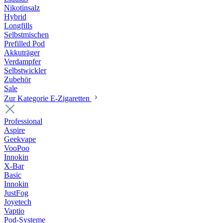
Nikotinsalz
Hybrid
Longfills
Selbstmischen
Prefilled Pod
Akkuträger
Verdampfer
Selbstwickler
Zubehör
Sale
Zur Kategorie E-Zigaretten
Professional
Aspire
Geekvape
VooPoo
Innokin
X-Bar
Basic
Innokin
JustFog
Joyetech
Vaptio
Pod-Systeme