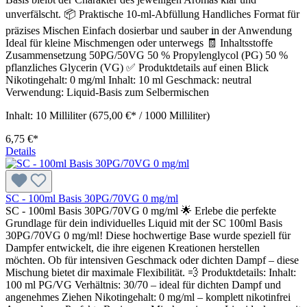
unverfälscht. 📦 Praktische 10-ml-Abfüllung Handliches Format für
präzises Mischen Einfach dosierbar und sauber in der Anwendung
Ideal für kleine Mischmengen oder unterwegs 🧾 Inhaltsstoffe
Zusammensetzung 50PG/50VG 50 % Propylenglycol (PG) 50 %
pflanzliches Glycerin (VG) ✅ Produktdetails auf einen Blick
Nikotingehalt: 0 mg/ml Inhalt: 10 ml Geschmack: neutral
Verwendung: Liquid-Basis zum Selbermischen
Inhalt:
10 Milliliter
(675,00 €* / 1000 Milliliter)
6,75 €*
Details
SC - 100ml Basis 30PG/70VG 0 mg/ml
SC - 100ml Basis 30PG/70VG 0 mg/ml 🌟 Erlebe die perfekte
Grundlage für dein individuelles Liquid mit der SC 100ml Basis
30PG/70VG 0 mg/ml! Diese hochwertige Base wurde speziell für
Dampfer entwickelt, die ihre eigenen Kreationen herstellen
möchten. Ob für intensiven Geschmack oder dichten Dampf – diese
Mischung bietet dir maximale Flexibilität. 💨 Produktdetails: Inhalt:
100 ml PG/VG Verhältnis: 30/70 – ideal für dichten Dampf und
angenehmes Ziehen Nikotingehalt: 0 mg/ml – komplett nikotinfrei