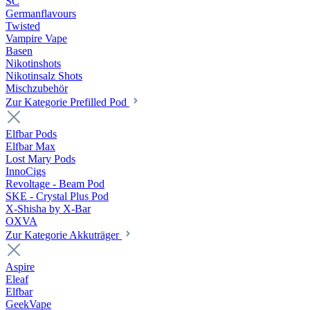
SC
Germanflavours
Twisted
Vampire Vape
Basen
Nikotinshots
Nikotinsalz Shots
Mischzubehör
Zur Kategorie Prefilled Pod
Elfbar Pods
Elfbar Max
Lost Mary Pods
InnoCigs
Revoltage - Beam Pod
SKE - Crystal Plus Pod
X-Shisha by X-Bar
OXVA
Zur Kategorie Akkuträger
Aspire
Eleaf
Elfbar
GeekVape