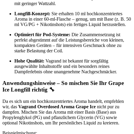
mit geringer Wattzahl.
Longfill-Konzept:
Sie erhalten 10 ml hochkonzentriertes
Aroma in einer 60-ml-Flasche – genug, um mit Base (z. B. 50
ml VG/PG + Nikotinshots) ein fertiges Liquid herzustellen.
Optimiert für Pod-Systeme:
Die Zusammensetzung ist
perfekt abgestimmt auf die Leistungsbereiche von kleinen,
kompakten Geräten – für intensiven Geschmack ohne zu
starke Belastung der Coil.
Hohe Qualität:
Vagrand ist bekannt für sorgfältig
ausgewählte Inhaltsstoffe und ein besonders reines
Dampferlebnis ohne unangenehme Nachgeschmäcker.
Anwendungshinweise – So mischen Sie Ihr Grape
Ice Longfill richtig 🔧
Da es sich um ein hochkonzentriertes Aroma handelt, empfehlen
wir, das
Vagrand Overdosed Aroma Grape Ice
nicht pur zu
dampfen. Mischen Sie das Aroma mit einer Basis (Base) aus
Propylenglykol (PG) und pflanzlichem Glycerin (VG) sowie
optional Nikotinshots, um Ihr persönliches Liquid zu kreieren.
Beispielmischung: