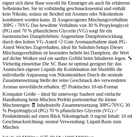
eignet sich diese Base sowohl für Einsteiger als auch für erfahrene
Selbstmischer. Sie ist vollständig geschmacksneutral und enthält
kein Nikotin, sodass sie flexibel mit Aromen oder Nikotinshots
kombiniert werden kann. ⚖️ Ausgewogenes Mischungsverhältnis
30PG / 70VG Das bewährte Verhältnis von 30 % Propylenglycol
(PG) und 70 % pflanzlichem Glycerin (VG) sorgt für ein
harmonisches Dampferlebnis: Angenehme Dampfentwicklung
durch den hohen VG-Anteil 💨 Gute Aromaaufnahme dank PG-
Anteil Weiches Zugverhalten, ideal für Subohm-Setups Dieses
Mischungsverhältnis ist besonders beliebt bei Dampfern, die Wert
auf dichte Wolken und ein sanftes Gefühl beim Inhalieren legen. 🔧
Vielseitig einsetzbar Die SC Base ist optimal geeignet für: das
Anmischen eigener Liquids die Kombination mit Shortfills die
individuelle Anpassung von Nikotinstärken Durch die neutrale
Zusammensetzung bleibt der reine Geschmack des verwendeten
Aromas unverfälscht erhalten. 📦 Praktisches 10-ml-Format
Kompakte Größe – ideal für unterwegs Saubere und einfache
Handhabung beim Mischen Perfekt portionierbar für kleine
Mischmengen 🧾 Inhaltsstoffe Zusammensetzung 30PG/70VG 30
% Propylenglycol (PG) 70 % pflanzliches Glycerin (VG) ✅
Produktdetails auf einen Blick Nikotingehalt: 0 mg/ml Inhalt: 10 ml
Geschmacksrichtung: neutral Verwendung: Liquid-Basis zum
Mischen