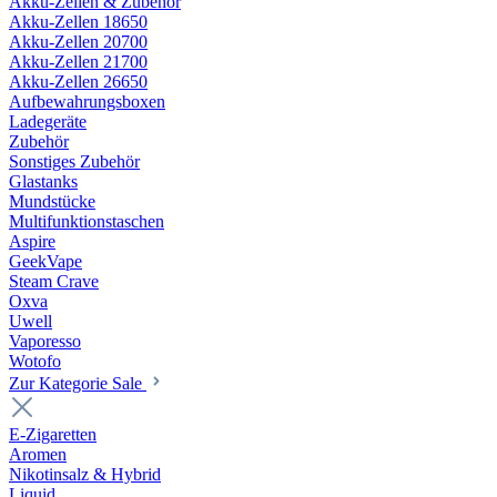
Akku-Zellen & Zubehör
Akku-Zellen 18650
Akku-Zellen 20700
Akku-Zellen 21700
Akku-Zellen 26650
Aufbewahrungsboxen
Ladegeräte
Zubehör
Sonstiges Zubehör
Glastanks
Mundstücke
Multifunktionstaschen
Aspire
GeekVape
Steam Crave
Oxva
Uwell
Vaporesso
Wotofo
Zur Kategorie Sale
E-Zigaretten
Aromen
Nikotinsalz & Hybrid
Liquid