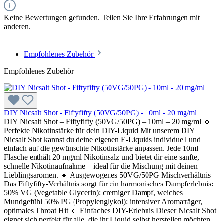
Keine Bewertungen gefunden. Teilen Sie Ihre Erfahrungen mit
anderen.
Empfohlenes Zubehör
Empfohlenes Zubehör
DIY Nicsalt Shot - Fiftyfifty (50VG/50PG) - 10ml - 20 mg/ml
DIY Nicsalt Shot – Fiftyfifty (50VG/50PG) – 10ml – 20 mg/ml 🔹
Perfekte Nikotinstärke für dein DIY-Liquid Mit unserem DIY
Nicsalt Shot kannst du deine eigenen E-Liquids individuell und
einfach auf die gewünschte Nikotinstärke anpassen. Jede 10ml
Flasche enthält 20 mg/ml Nikotinsalz und bietet dir eine sanfte,
schnelle Nikotinaufnahme – ideal für die Mischung mit deinen
Lieblingsaromen. 🔹 Ausgewogenes 50VG/50PG Mischverhältnis
Das Fiftyfifty-Verhältnis sorgt für ein harmonisches Dampferlebnis:
50% VG (Vegetable Glycerin): cremiger Dampf, weiches
Mundgefühl 50% PG (Propylenglykol): intensiver Aromaträger,
optimales Throat Hit 🔹 Einfaches DIY-Erlebnis Dieser Nicsalt Shot
eignet sich perfekt für alle, die ihr Liquid selbst herstellen möchten.