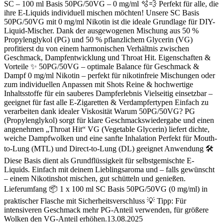
SC – 100 ml Basis 50PG/50VG – 0 mg/ml 🫧💨 Perfekt für alle, die
ihre E-Liquids individuell mischen möchten! Unsere SC Basis
50PG/50VG mit 0 mg/ml Nikotin ist die ideale Grundlage für DIY-
Liquid-Mischer. Dank der ausgewogenen Mischung aus 50 %
Propylenglykol (PG) und 50 % pflanzlichem Glycerin (VG)
profitierst du von einem harmonischen Verhältnis zwischen
Geschmack, Dampfentwicklung und Throat Hit. Eigenschaften &
Vorteile ✨ 50PG/50VG – optimale Balance für Geschmack &
Dampf 0 mg/ml Nikotin – perfekt für nikotinfreie Mischungen oder
zum individuellen Anpassen mit Shots Reine & hochwertige
Inhaltsstoffe für ein sauberes Dampferlebnis Vielseitig einsetzbar –
geeignet für fast alle E-Zigaretten & Verdampfertypen Einfach zu
verarbeiten dank idealer Viskosität Warum 50PG/50VG? PG
(Propylenglykol) sorgt für klare Geschmackswiedergabe und einen
angenehmen „Throat Hit“ VG (Vegetable Glycerin) liefert dichte,
weiche Dampfwolken und eine sanfte Inhalation Perfekt für Mouth-
to-Lung (MTL) und Direct-to-Lung (DL) geeignet Anwendung 🛠️
Diese Basis dient als Grundflüssigkeit für selbstgemischte E-
Liquids. Einfach mit deinem Lieblingsaroma und – falls gewünscht
– einem Nikotinshot mischen, gut schütteln und genießen.
Lieferumfang 📦 1 x 100 ml SC Basis 50PG/50VG (0 mg/ml) in
praktischer Flasche mit Sicherheitsverschluss 💡 Tipp: Für
intensiveren Geschmack mehr PG-Anteil verwenden, für größere
Wolken den VG-Anteil erhöhen.13.08.2025