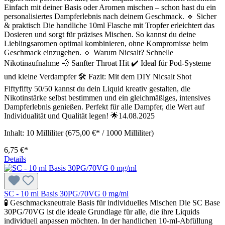
Einfach mit deiner Basis oder Aromen mischen – schon hast du ein
personalisiertes Dampferlebnis nach deinem Geschmack. 🔹 Sicher
& praktisch Die handliche 10ml Flasche mit Tropfer erleichtert das
Dosieren und sorgt für präzises Mischen. So kannst du deine
Lieblingsaromen optimal kombinieren, ohne Kompromisse beim
Geschmack einzugehen. 🔹 Warum Nicsalt? Schnelle
Nikotinaufnahme 💨 Sanfter Throat Hit ✔️ Ideal für Pod-Systeme
und kleine Verdampfer 🛠️ Fazit: Mit dem DIY Nicsalt Shot
Fiftyfifty 50/50 kannst du dein Liquid kreativ gestalten, die
Nikotinstärke selbst bestimmen und ein gleichmäßiges, intensives
Dampferlebnis genießen. Perfekt für alle Dampfer, die Wert auf
Individualität und Qualität legen! 🌟14.08.2025
Inhalt:
10 Milliliter
(675,00 €* / 1000 Milliliter)
6,75 €*
Details
SC - 10 ml Basis 30PG/70VG 0 mg/ml
🧪 Geschmacksneutrale Basis für individuelles Mischen Die SC Base
30PG/70VG ist die ideale Grundlage für alle, die ihre Liquids
individuell anpassen möchten. In der handlichen 10-ml-Abfüllung