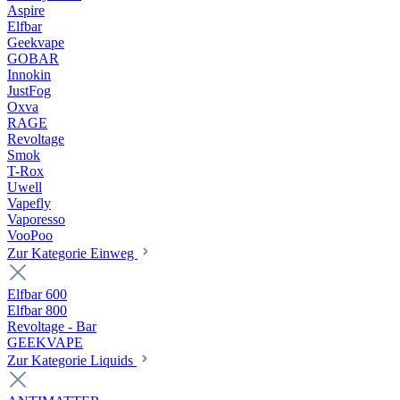
Aspire
Elfbar
Geekvape
GOBAR
Innokin
JustFog
Oxva
RAGE
Revoltage
Smok
T-Rox
Uwell
Vapefly
Vaporesso
VooPoo
Zur Kategorie Einweg
Elfbar 600
Elfbar 800
Revoltage - Bar
GEEKVAPE
Zur Kategorie Liquids