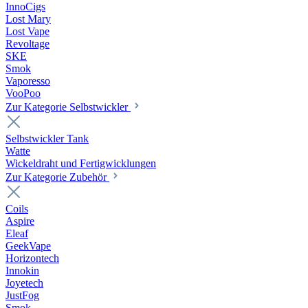
InnoCigs
Lost Mary
Lost Vape
Revoltage
SKE
Smok
Vaporesso
VooPoo
Zur Kategorie Selbstwickler
Selbstwickler Tank
Watte
Wickeldraht und Fertigwicklungen
Zur Kategorie Zubehör
Coils
Aspire
Eleaf
GeekVape
Horizontech
Innokin
Joyetech
JustFog
Smok