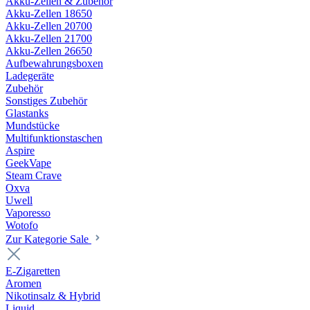
Akku-Zellen & Zubehör
Akku-Zellen 18650
Akku-Zellen 20700
Akku-Zellen 21700
Akku-Zellen 26650
Aufbewahrungsboxen
Ladegeräte
Zubehör
Sonstiges Zubehör
Glastanks
Mundstücke
Multifunktionstaschen
Aspire
GeekVape
Steam Crave
Oxva
Uwell
Vaporesso
Wotofo
Zur Kategorie Sale
E-Zigaretten
Aromen
Nikotinsalz & Hybrid
Liquid