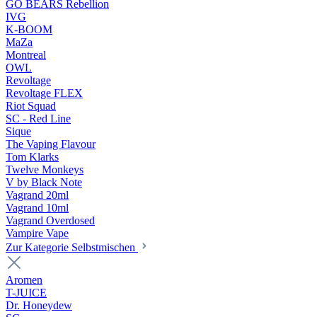
GO BEARS Rebellion
IVG
K-BOOM
MaZa
Montreal
OWL
Revoltage
Revoltage FLEX
Riot Squad
SC - Red Line
Sique
The Vaping Flavour
Tom Klarks
Twelve Monkeys
V by Black Note
Vagrand 20ml
Vagrand 10ml
Vagrand Overdosed
Vampire Vape
Zur Kategorie Selbstmischen
Aromen
T-JUICE
Dr. Honeydew