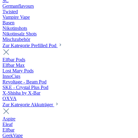
SC
Germanflavours
Twisted
Vampire Vape
Basen
Nikotinshots
Nikotinsalz Shots
Mischzubehör
Zur Kategorie Prefilled Pod
Elfbar Pods
Elfbar Max
Lost Mary Pods
InnoCigs
Revoltage - Beam Pod
SKE - Crystal Plus Pod
X-Shisha by X-Bar
OXVA
Zur Kategorie Akkuträger
Aspire
Eleaf
Elfbar
GeekVape