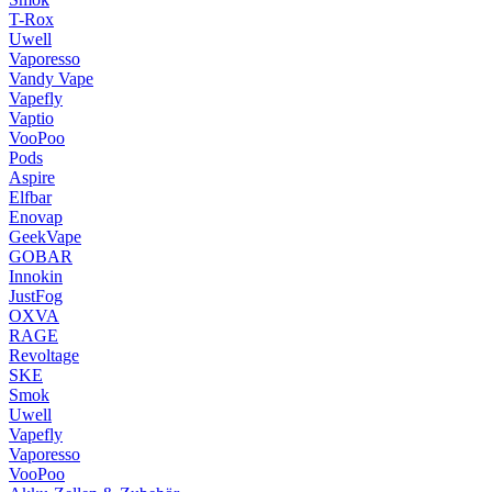
T-Rox
Uwell
Vaporesso
Vandy Vape
Vapefly
Vaptio
VooPoo
Pods
Aspire
Elfbar
Enovap
GeekVape
GOBAR
Innokin
JustFog
OXVA
RAGE
Revoltage
SKE
Smok
Uwell
Vapefly
Vaporesso
VooPoo