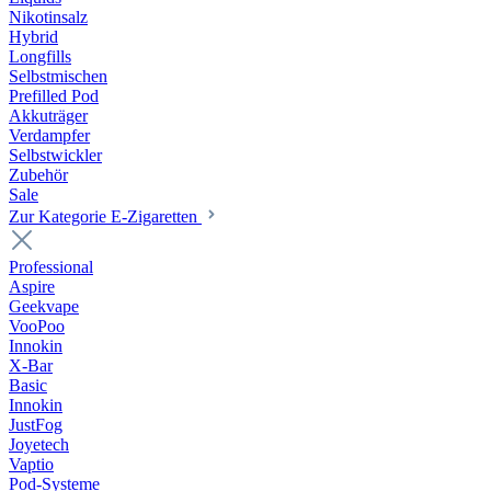
Nikotinsalz
Hybrid
Longfills
Selbstmischen
Prefilled Pod
Akkuträger
Verdampfer
Selbstwickler
Zubehör
Sale
Zur Kategorie E-Zigaretten
Professional
Aspire
Geekvape
VooPoo
Innokin
X-Bar
Basic
Innokin
JustFog
Joyetech
Vaptio
Pod-Systeme