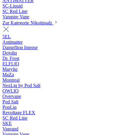
ANTIMATTER
SC-Liquid
SC Red Line
Vampire Vape
Zur Kategorie Nikotinsalz
5EL
Antimatter
Dampflion Intense
Dojoliq
Dr. Frost
ELFLIQ
Maryliq
MaZa
Montreal
NexLiq by Pod Salt
OWLIQ
Overvape
Pod Salt
PopLiq
Revoltage FLEX
SC Red Line
SKE
Vagrand
Vampire Vape