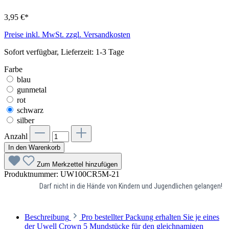
3,95 €*
Preise inkl. MwSt. zzgl. Versandkosten
Sofort verfügbar, Lieferzeit: 1-3 Tage
Farbe
blau
gunmetal
rot
schwarz
silber
Anzahl
In den Warenkorb
Zum Merkzettel hinzufügen
Produktnummer:
UW100CR5M-21
Darf nicht in die Hände von Kindern und Jugendlichen gelangen!
Beschreibung
Pro bestellter Packung erhalten Sie je eines
der Uwell Crown 5 Mundstücke für den gleichnamigen