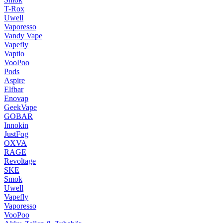
T-Rox
Uwell
Vaporesso
Vandy Vape
Vapefly
Vaptio
VooPoo
Pods
Aspire
Elfbar
Enovap
GeekVape
GOBAR
Innokin
JustFog
OXVA
RAGE
Revoltage
SKE
Smok
Uwell
Vapefly
Vaporesso
VooPoo