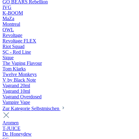
GO BEARS Rebellion
IVG
K-BOOM
MaZa
Montreal
OWL
Revoltage
Revoltage FLEX
Riot Squad
SC - Red Line
Sique
The Vaping Flavour
Tom Klarks
Twelve Monkeys
V by Black Note
Vagrand 20ml
Vagrand 10ml
Vagrand Overdosed
Vampire Vape
Zur Kategorie Selbstmischen
Aromen
T-JUICE
Dr. Honeydew