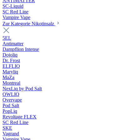
ANTIMATTER
SC-Liquid
SC Red Line
Vampire Vape
Zur Kategorie Nikotinsalz
5EL
Antimatter
Dampflion Intense
Dojoliq
Dr. Frost
ELFLIQ
Maryliq
MaZa
Montreal
NexLiq by Pod Salt
OWLIQ
Overvape
Pod Salt
PopLiq
Revoltage FLEX
SC Red Line
SKE
Vagrand
Vampire Vape