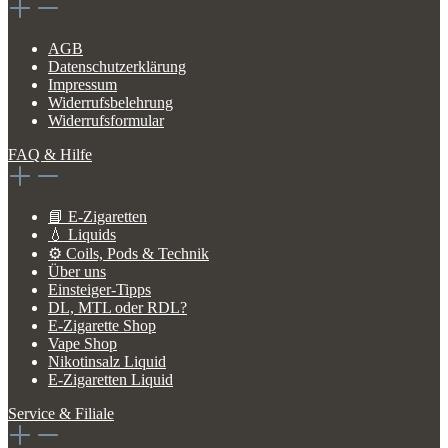
AGB
Datenschutzerklärung
Impressum
Widerrufsbelehrung
Widerrufsformular
FAQ & Hilfe
📘 E-Zigaretten
💧 Liquids
⚙️ Coils, Pods & Technik
Über uns
Einsteiger-Tipps
DL, MTL oder RDL?
E-Zigarette Shop
Vape Shop
Nikotinsalz Liquid
E-Zigaretten Liquid
Service & Filiale