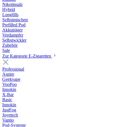
Nikotinsalz
Hybrid
Longfills
Selbstmischen
Prefilled Pod
Akkuträger
Verdampfer
Selbstwickler
Zubehör
Sale
Zur Kategorie E-Zigaretten
Professional
Aspire
Geekvape
VooPoo
Innokin
X-Bar
Basic
Innokin
JustFog
Joyetech
Vaptio
Pod-Systeme