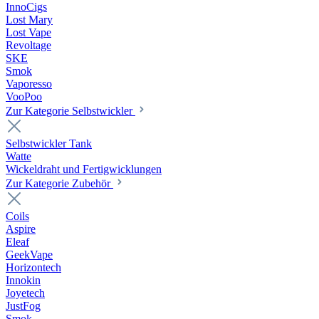
InnoCigs
Lost Mary
Lost Vape
Revoltage
SKE
Smok
Vaporesso
VooPoo
Zur Kategorie Selbstwickler
Selbstwickler Tank
Watte
Wickeldraht und Fertigwicklungen
Zur Kategorie Zubehör
Coils
Aspire
Eleaf
GeekVape
Horizontech
Innokin
Joyetech
JustFog
Smok