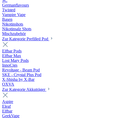
SC
Germanflavours
Twisted
Vampire Vape
Basen
Nikotinshots
Nikotinsalz Shots
Mischzubehör
Zur Kategorie Prefilled Pod
Elfbar Pods
Elfbar Max
Lost Mary Pods
InnoCigs
Revoltage - Beam Pod
SKE - Crystal Plus Pod
X-Shisha by X-Bar
OXVA
Zur Kategorie Akkuträger
Aspire
Eleaf
Elfbar
GeekVape