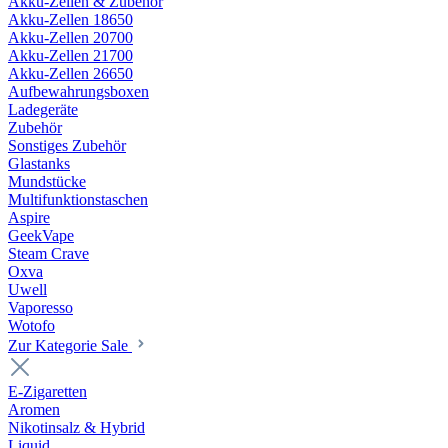
Akku-Zellen & Zubehör
Akku-Zellen 18650
Akku-Zellen 20700
Akku-Zellen 21700
Akku-Zellen 26650
Aufbewahrungsboxen
Ladegeräte
Zubehör
Sonstiges Zubehör
Glastanks
Mundstücke
Multifunktionstaschen
Aspire
GeekVape
Steam Crave
Oxva
Uwell
Vaporesso
Wotofo
Zur Kategorie Sale
E-Zigaretten
Aromen
Nikotinsalz & Hybrid
Liquid