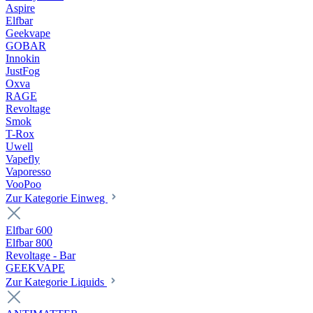
Aspire
Elfbar
Geekvape
GOBAR
Innokin
JustFog
Oxva
RAGE
Revoltage
Smok
T-Rox
Uwell
Vapefly
Vaporesso
VooPoo
Zur Kategorie Einweg
Elfbar 600
Elfbar 800
Revoltage - Bar
GEEKVAPE
Zur Kategorie Liquids