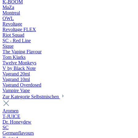
K-BOOM
MaZa
Montreal
OWL
Revoltage
Revoltage FLEX
Riot Squad
SC - Red Line
Sique
The Vaping Flavour
Tom Klarks
Twelve Monkeys
V by Black Note
Vagrand 20ml
Vagrand 10ml
Vagrand Overdosed
Vampire Vape
Zur Kategorie Selbstmischen
Aromen
T-JUICE
Dr. Honeydew
SC
Germanflavours