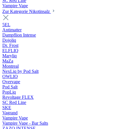
SC Red Line
Vampire Vape
Zur Kategorie Nikotinsalz
5EL
Antimatter
Dampflion Intense
Dojoliq
Dr. Frost
ELFLIQ
Maryliq
MaZa
Montreal
NexLiq by Pod Salt
OWLIQ
Overvape
Pod Salt
PopLiq
Revoltage FLEX
SC Red Line
SKE
Vagrand
Vampire Vape
Vampire Vape - Bar Salts
ZAZO INTENSE