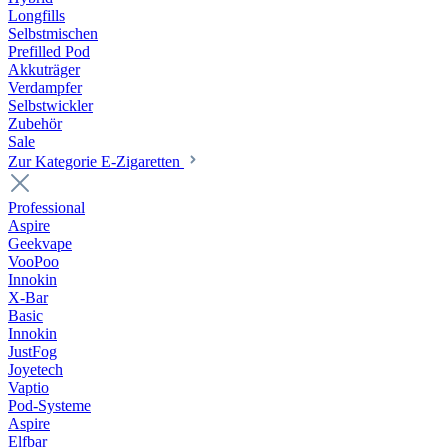
Longfills
Selbstmischen
Prefilled Pod
Akkuträger
Verdampfer
Selbstwickler
Zubehör
Sale
Zur Kategorie E-Zigaretten
Professional
Aspire
Geekvape
VooPoo
Innokin
X-Bar
Basic
Innokin
JustFog
Joyetech
Vaptio
Pod-Systeme
Aspire
Elfbar