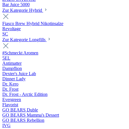
Bar Juice 5000
Zur Kategorie Hybrid
Fiasco Brew Hybrid Nikotinsalze
Revoltage
SC
Zur Kategorie Longfills
#Schmeckt Aromen
5EL
Antimatter
Dampflion
Dexter's Juice Lab
Dinner Lady
Dr. Kero
Dr. Frost
Dr. Frost - Arctic Edition
Evergreen
Flavorist
GO BEARS Duble
GO BEARS Mamma's Dessert
GO BEARS Rebellion
IVG