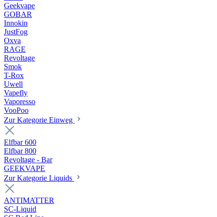
Geekvape
GOBAR
Innokin
JustFog
Oxva
RAGE
Revoltage
Smok
T-Rox
Uwell
Vapefly
Vaporesso
VooPoo
Zur Kategorie Einweg
Elfbar 600
Elfbar 800
Revoltage - Bar
GEEKVAPE
Zur Kategorie Liquids
ANTIMATTER
SC-Liquid