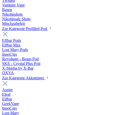
Twisted
Vampire Vape
Basen
Nikotinshots
Nikotinsalz Shots
Mischzubehör
Zur Kategorie Prefilled Pod
Elfbar Pods
Elfbar Max
Lost Mary Pods
InnoCigs
Revoltage - Beam Pod
SKE - Crystal Plus Pod
X-Shisha by X-Bar
OXVA
Zur Kategorie Akkuträger
Aspire
Eleaf
Elfbar
GeekVape
InnoCigs
Lost Mary