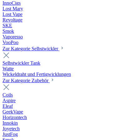
InnoCigs
Lost Mary
Lost Vape
Revoltage
SKE
Smok
Vaporesso
VooPoo
Zur Kategorie Selbstwickler
Selbstwickler Tank
Watte
Wickeldraht und Fertigwicklungen
Zur Kategorie Zubehör
Coils
Aspire
Eleaf
GeekVape
Horizontech
Innokin
Joyetech
JustFog
Smok