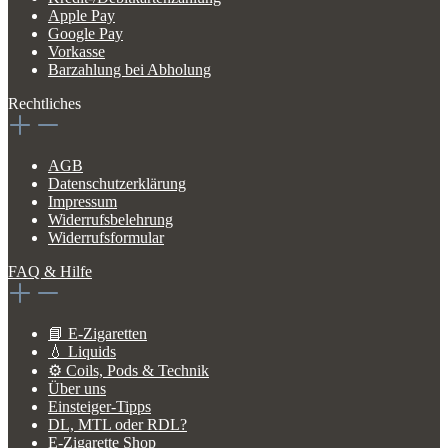
Apple Pay
Google Pay
Vorkasse
Barzahlung bei Abholung
Rechtliches
AGB
Datenschutzerklärung
Impressum
Widerrufsbelehrung
Widerrufsformular
FAQ & Hilfe
📘 E-Zigaretten
💧 Liquids
⚙️ Coils, Pods & Technik
Über uns
Einsteiger-Tipps
DL, MTL oder RDL?
E-Zigarette Shop