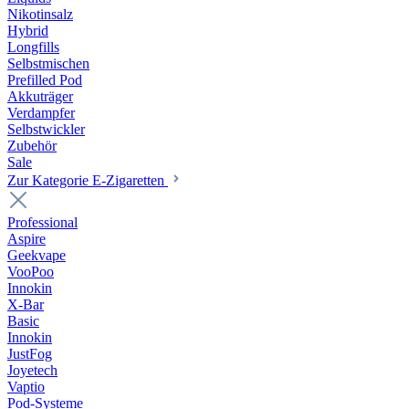
Nikotinsalz
Hybrid
Longfills
Selbstmischen
Prefilled Pod
Akkuträger
Verdampfer
Selbstwickler
Zubehör
Sale
Zur Kategorie E-Zigaretten
Professional
Aspire
Geekvape
VooPoo
Innokin
X-Bar
Basic
Innokin
JustFog
Joyetech
Vaptio
Pod-Systeme