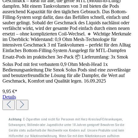
Geschmack – ideal für alle, die gerne MTL (Mouth-to-Lung)
dampfen. Mit einem Tankvolumen von 3 ml bieten die Pods
ausreichend Kapazität für den täglichen Gebrauch. Das Bottom-
Filling-System sorgt dafür, dass das Befüllen schnell, einfach und
sauber gelingt. Sobald der Geschmack des Liquids nachlässt oder
verfälscht wirkt, wird der gesamte Pod einfach durch einen neuen
ersetzt – ohne komplizierten Coil-Wechsel. 🔹 Wichtige Merkmale
im Überblick: Widerstand: 0,9 Ohm Mesh-Technologie für
intensiven Geschmack 3 ml Tankvolumen – perfekt für den Alltag
Einfaches Bottom-Filling-System Ausgelegt für MTL-Dampfen
Ersatz-Pods im praktischen 3er-Pack 📦 Lieferumfang: 3x Smok
Solus Pod mit fest verbautem 0,9 Ohm Mesh-Head 1x
Bedienungsanleitung Die Smok Solus Pods sind eine zuverlässige
und benutzerfreundliche Lösung für alle Dampfer, die Wert auf
Geschmack, Komfort und Qualität legen. 16.09.2025
9,95 €*
Details
Achtung
: E-Zigaretten sind nicht für Personen mit Herz-Kreislauf-Erkrankungen,
Schwangere, Stillende oder Jugendliche unter 18 Jahren geeignet! Bewahren Sie die
Geräte stets außerhalb der Reichweite von Kindern auf. Unsere Produkte sind kein
Hilfsmittel zur Nikotinentwöhnung. Wenn Sie mit dem Nikotinkonsum aufhören