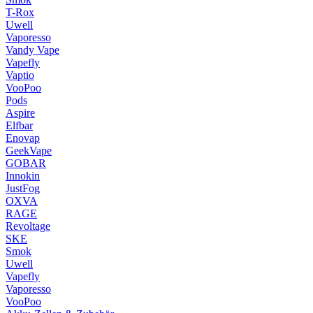
T-Rox
Uwell
Vaporesso
Vandy Vape
Vapefly
Vaptio
VooPoo
Pods
Aspire
Elfbar
Enovap
GeekVape
GOBAR
Innokin
JustFog
OXVA
RAGE
Revoltage
SKE
Smok
Uwell
Vapefly
Vaporesso
VooPoo