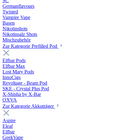
SC
Germanflavours
Twisted
Vampire Vape
Basen
Nikotinshots
Nikotinsalz Shots
Mischzubehör
Zur Kategorie Prefilled Pod
Elfbar Pods
Elfbar Max
Lost Mary Pods
InnoCigs
Revoltage - Beam Pod
SKE - Crystal Plus Pod
X-Shisha by X-Bar
OXVA
Zur Kategorie Akkuträger
Aspire
Eleaf
Elfbar
GeekVape