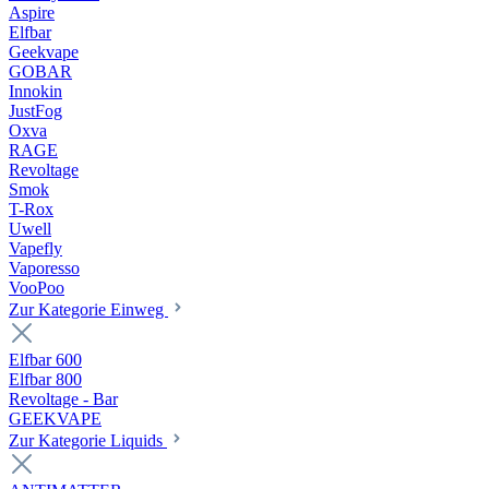
Aspire
Elfbar
Geekvape
GOBAR
Innokin
JustFog
Oxva
RAGE
Revoltage
Smok
T-Rox
Uwell
Vapefly
Vaporesso
VooPoo
Zur Kategorie Einweg
Elfbar 600
Elfbar 800
Revoltage - Bar
GEEKVAPE
Zur Kategorie Liquids