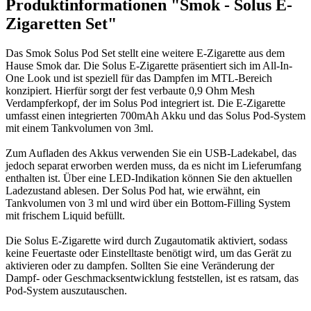
Produktinformationen "Smok - Solus E-
Zigaretten Set"
Das Smok Solus Pod Set stellt eine weitere E-Zigarette aus dem
Hause Smok dar. Die Solus E-Zigarette präsentiert sich im All-In-
One Look und ist speziell für das Dampfen im MTL-Bereich
konzipiert. Hierfür sorgt der fest verbaute 0,9 Ohm Mesh
Verdampferkopf, der im Solus Pod integriert ist. Die E-Zigarette
umfasst einen integrierten 700mAh Akku und das Solus Pod-System
mit einem Tankvolumen von 3ml.
Zum Aufladen des Akkus verwenden Sie ein USB-Ladekabel, das
jedoch separat erworben werden muss, da es nicht im Lieferumfang
enthalten ist. Über eine LED-Indikation können Sie den aktuellen
Ladezustand ablesen. Der Solus Pod hat, wie erwähnt, ein
Tankvolumen von 3 ml und wird über ein Bottom-Filling System
mit frischem Liquid befüllt.
Die Solus E-Zigarette wird durch Zugautomatik aktiviert, sodass
keine Feuertaste oder Einstelltaste benötigt wird, um das Gerät zu
aktivieren oder zu dampfen. Sollten Sie eine Veränderung der
Dampf- oder Geschmacksentwicklung feststellen, ist es ratsam, das
Pod-System auszutauschen.