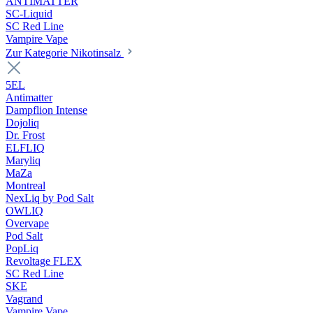
ANTIMATTER
SC-Liquid
SC Red Line
Vampire Vape
Zur Kategorie Nikotinsalz
5EL
Antimatter
Dampflion Intense
Dojoliq
Dr. Frost
ELFLIQ
Maryliq
MaZa
Montreal
NexLiq by Pod Salt
OWLIQ
Overvape
Pod Salt
PopLiq
Revoltage FLEX
SC Red Line
SKE
Vagrand
Vampire Vape