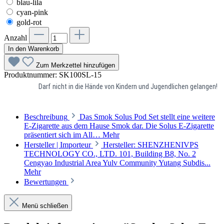
blau-lila
cyan-pink
gold-rot
Anzahl
In den Warenkorb
Zum Merkzettel hinzufügen
Produktnummer:
SK100SL-15
Darf nicht in die Hände von Kindern und Jugendlichen gelangen!
Beschreibung
Das Smok Solus Pod Set stellt eine weitere
E-Zigarette aus dem Hause Smok dar. Die Solus E-Zigarette
präsentiert sich im All…
Mehr
Hersteller | Importeur
Hersteller: SHENZHENIVPS
TECHNOLOGY CO., LTD. 101, Building B8, No. 2
Cengyao Industrial Area Yulv Community Yutang Subdis...
Mehr
Bewertungen
Menü schließen