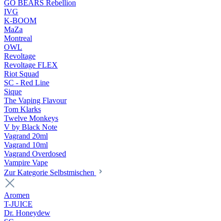
GO BEARS Rebellion
IVG
K-BOOM
MaZa
Montreal
OWL
Revoltage
Revoltage FLEX
Riot Squad
SC - Red Line
Sique
The Vaping Flavour
Tom Klarks
Twelve Monkeys
V by Black Note
Vagrand 20ml
Vagrand 10ml
Vagrand Overdosed
Vampire Vape
Zur Kategorie Selbstmischen
Aromen
T-JUICE
Dr. Honeydew