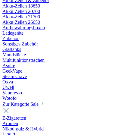
Akku-Zellen & Zubehör
Akku-Zellen 18650
Akku-Zellen 20700
Akku-Zellen 21700
Akku-Zellen 26650
Aufbewahrungsboxen
Ladegeräte
Zubehör
Sonstiges Zubehör
Glastanks
Mundstücke
Multifunktionstaschen
Aspire
GeekVape
Steam Crave
Oxva
Uwell
Vaporesso
Wotofo
Zur Kategorie Sale
E-Zigaretten
Aromen
Nikotinsalz & Hybrid
Liquid