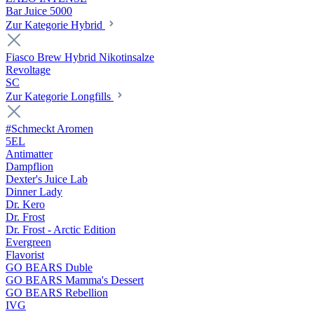
Bar Juice 5000
Zur Kategorie Hybrid
Fiasco Brew Hybrid Nikotinsalze
Revoltage
SC
Zur Kategorie Longfills
#Schmeckt Aromen
5EL
Antimatter
Dampflion
Dexter's Juice Lab
Dinner Lady
Dr. Kero
Dr. Frost
Dr. Frost - Arctic Edition
Evergreen
Flavorist
GO BEARS Duble
GO BEARS Mamma's Dessert
GO BEARS Rebellion
IVG