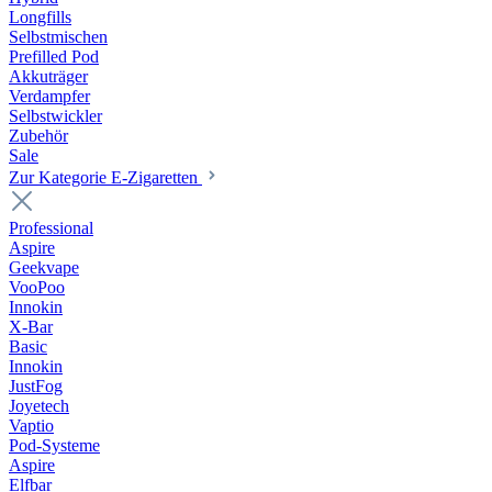
Longfills
Selbstmischen
Prefilled Pod
Akkuträger
Verdampfer
Selbstwickler
Zubehör
Sale
Zur Kategorie E-Zigaretten
Professional
Aspire
Geekvape
VooPoo
Innokin
X-Bar
Basic
Innokin
JustFog
Joyetech
Vaptio
Pod-Systeme
Aspire
Elfbar