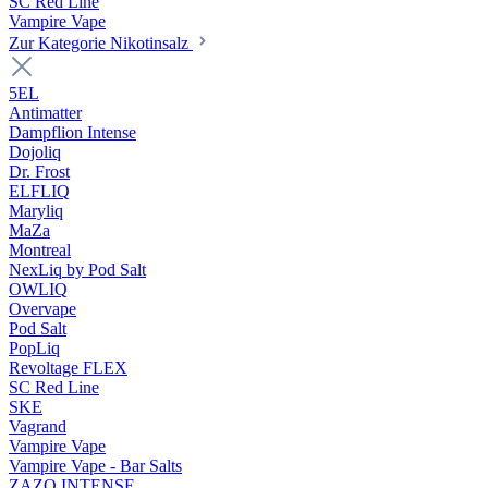
SC Red Line
Vampire Vape
Zur Kategorie Nikotinsalz
5EL
Antimatter
Dampflion Intense
Dojoliq
Dr. Frost
ELFLIQ
Maryliq
MaZa
Montreal
NexLiq by Pod Salt
OWLIQ
Overvape
Pod Salt
PopLiq
Revoltage FLEX
SC Red Line
SKE
Vagrand
Vampire Vape
Vampire Vape - Bar Salts
ZAZO INTENSE