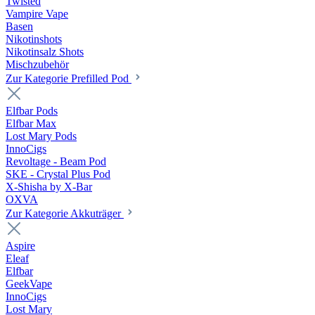
Twisted
Vampire Vape
Basen
Nikotinshots
Nikotinsalz Shots
Mischzubehör
Zur Kategorie Prefilled Pod
Elfbar Pods
Elfbar Max
Lost Mary Pods
InnoCigs
Revoltage - Beam Pod
SKE - Crystal Plus Pod
X-Shisha by X-Bar
OXVA
Zur Kategorie Akkuträger
Aspire
Eleaf
Elfbar
GeekVape
InnoCigs
Lost Mary