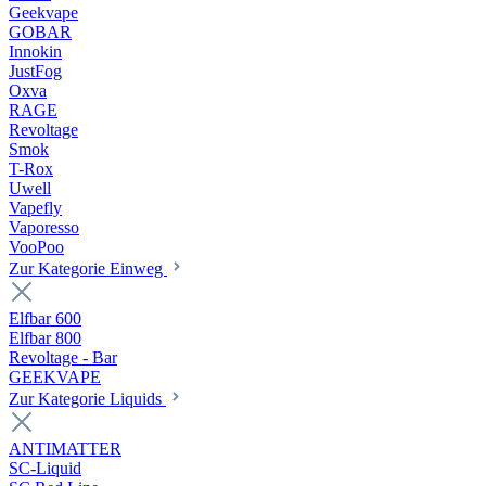
Geekvape
GOBAR
Innokin
JustFog
Oxva
RAGE
Revoltage
Smok
T-Rox
Uwell
Vapefly
Vaporesso
VooPoo
Zur Kategorie Einweg
Elfbar 600
Elfbar 800
Revoltage - Bar
GEEKVAPE
Zur Kategorie Liquids
ANTIMATTER
SC-Liquid