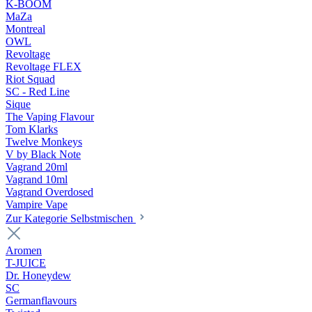
K-BOOM
MaZa
Montreal
OWL
Revoltage
Revoltage FLEX
Riot Squad
SC - Red Line
Sique
The Vaping Flavour
Tom Klarks
Twelve Monkeys
V by Black Note
Vagrand 20ml
Vagrand 10ml
Vagrand Overdosed
Vampire Vape
Zur Kategorie Selbstmischen
Aromen
T-JUICE
Dr. Honeydew
SC
Germanflavours