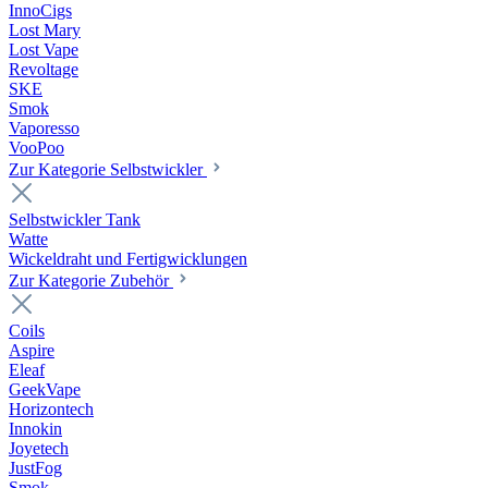
InnoCigs
Lost Mary
Lost Vape
Revoltage
SKE
Smok
Vaporesso
VooPoo
Zur Kategorie Selbstwickler
Selbstwickler Tank
Watte
Wickeldraht und Fertigwicklungen
Zur Kategorie Zubehör
Coils
Aspire
Eleaf
GeekVape
Horizontech
Innokin
Joyetech
JustFog
Smok