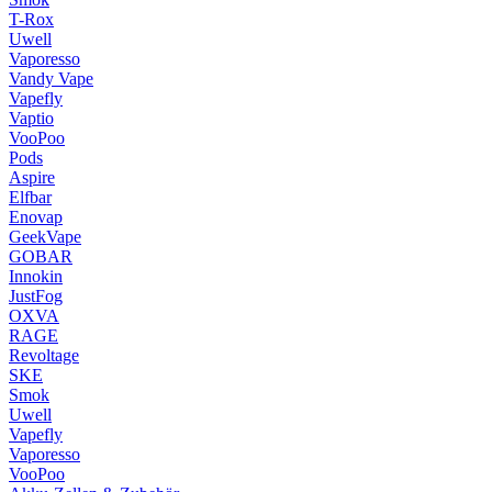
T-Rox
Uwell
Vaporesso
Vandy Vape
Vapefly
Vaptio
VooPoo
Pods
Aspire
Elfbar
Enovap
GeekVape
GOBAR
Innokin
JustFog
OXVA
RAGE
Revoltage
SKE
Smok
Uwell
Vapefly
Vaporesso
VooPoo