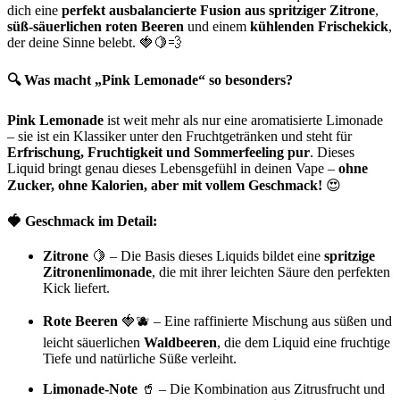
dich eine
perfekt ausbalancierte Fusion aus spritziger Zitrone
,
süß-säuerlichen roten Beeren
und einem
kühlenden Frischekick
,
der deine Sinne belebt. 🍓🍋💨
🔍 Was macht „Pink Lemonade“ so besonders?
Pink Lemonade
ist weit mehr als nur eine aromatisierte Limonade
– sie ist ein Klassiker unter den Fruchtgetränken und steht für
Erfrischung, Fruchtigkeit und Sommerfeeling pur
. Dieses
Liquid bringt genau dieses Lebensgefühl in deinen Vape –
ohne
Zucker, ohne Kalorien, aber mit vollem Geschmack!
😍
🍓 Geschmack im Detail:
Zitrone
🍋 – Die Basis dieses Liquids bildet eine
spritzige
Zitronenlimonade
, die mit ihrer leichten Säure den perfekten
Kick liefert.
Rote Beeren
🍓🫐 – Eine raffinierte Mischung aus süßen und
leicht säuerlichen
Waldbeeren
, die dem Liquid eine fruchtige
Tiefe und natürliche Süße verleiht.
Limonade-Note
🥤 – Die Kombination aus Zitrusfrucht und