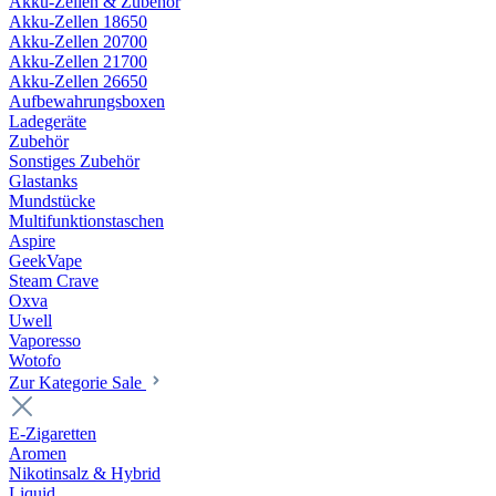
Akku-Zellen & Zubehör
Akku-Zellen 18650
Akku-Zellen 20700
Akku-Zellen 21700
Akku-Zellen 26650
Aufbewahrungsboxen
Ladegeräte
Zubehör
Sonstiges Zubehör
Glastanks
Mundstücke
Multifunktionstaschen
Aspire
GeekVape
Steam Crave
Oxva
Uwell
Vaporesso
Wotofo
Zur Kategorie Sale
E-Zigaretten
Aromen
Nikotinsalz & Hybrid
Liquid