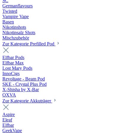
SC
Germanflavours
Twisted
Vampire Vape
Basen
Nikotinshots
Nikotinsalz Shots
Mischzubehör
Zur Kategorie Prefilled Pod
Elfbar Pods
Elfbar Max
Lost Mary Pods
InnoCigs
Revoltage - Beam Pod
SKE - Crystal Plus Pod
X-Shisha by X-Bar
OXVA
Zur Kategorie Akkuträger
Aspire
Eleaf
Elfbar
GeekVape