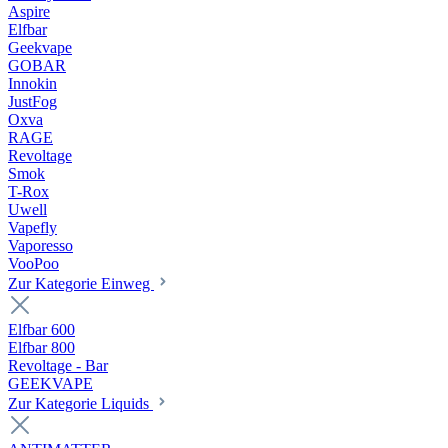
Aspire
Elfbar
Geekvape
GOBAR
Innokin
JustFog
Oxva
RAGE
Revoltage
Smok
T-Rox
Uwell
Vapefly
Vaporesso
VooPoo
Zur Kategorie Einweg
Elfbar 600
Elfbar 800
Revoltage - Bar
GEEKVAPE
Zur Kategorie Liquids