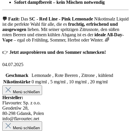
Sofort dampfbereit – kein Mischen notwendig
💬 Fazit:
Das
SC - Red Line - Pink Lemonade
Nikotinsalz Liquid
ist die perfekte Wahl für alle, die es
fruchtig, erfrischend und
ausgewogen
lieben. Mit seiner spritzigen Zitrusnote, den süßen
roten Beeren und einem kühlen Abgang ist es der
ideale All-Day-
Vape
– egal ob Frühling, Sommer, Herbst oder Winter. 🌈
👉
Jetzt ausprobieren und den Sommer schmecken!
04.07.2025
Geschmack
Lemonade , Rote Beeren , Zitrone , kühlend
Nikotinstärke
0 mg/ml , 5 mg/ml , 10 mg/ml , 20 mg/ml
Menü schließen
Hersteller:
Flavourtec Sp. z o.o.
Geodetów 28,
80-298 Gdansk, Polen
info@flavourtec.net
Menü schließen