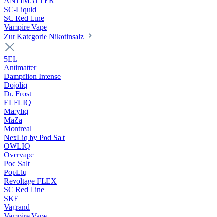
ANTIMATTER
SC-Liquid
SC Red Line
Vampire Vape
Zur Kategorie Nikotinsalz
5EL
Antimatter
Dampflion Intense
Dojoliq
Dr. Frost
ELFLIQ
Maryliq
MaZa
Montreal
NexLiq by Pod Salt
OWLIQ
Overvape
Pod Salt
PopLiq
Revoltage FLEX
SC Red Line
SKE
Vagrand
Vampire Vape