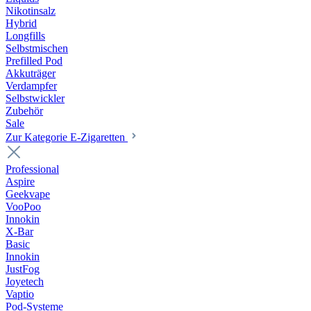
Nikotinsalz
Hybrid
Longfills
Selbstmischen
Prefilled Pod
Akkuträger
Verdampfer
Selbstwickler
Zubehör
Sale
Zur Kategorie E-Zigaretten
Professional
Aspire
Geekvape
VooPoo
Innokin
X-Bar
Basic
Innokin
JustFog
Joyetech
Vaptio
Pod-Systeme