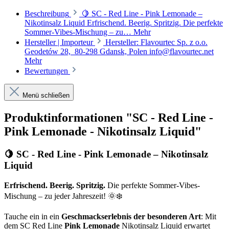
Beschreibung
🍋 SC - Red Line - Pink Lemonade –
Nikotinsalz Liquid Erfrischend. Beerig. Spritzig. Die perfekte
Sommer-Vibes-Mischung – zu…
Mehr
Hersteller | Importeur
Hersteller: Flavourtec Sp. z o.o.
Geodetów 28, 80-298 Gdansk, Polen info@flavourtec.net
Mehr
Bewertungen
Menü schließen
Produktinformationen "SC - Red Line -
Pink Lemonade - Nikotinsalz Liquid"
🍋 SC - Red Line -
Pink Lemonade
– Nikotinsalz
Liquid
Erfrischend. Beerig. Spritzig.
Die perfekte Sommer-Vibes-
Mischung – zu jeder Jahreszeit! 🌞❄️
Tauche ein in ein
Geschmackserlebnis der besonderen Art
: Mit
dem SC Red Line
Pink Lemonade
Nikotinsalz Liquid erwartet