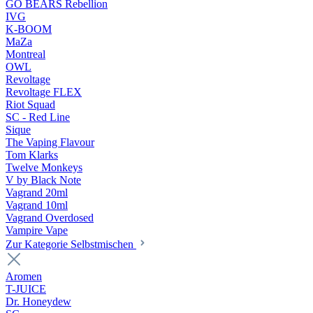
GO BEARS Rebellion
IVG
K-BOOM
MaZa
Montreal
OWL
Revoltage
Revoltage FLEX
Riot Squad
SC - Red Line
Sique
The Vaping Flavour
Tom Klarks
Twelve Monkeys
V by Black Note
Vagrand 20ml
Vagrand 10ml
Vagrand Overdosed
Vampire Vape
Zur Kategorie Selbstmischen
Aromen
T-JUICE
Dr. Honeydew