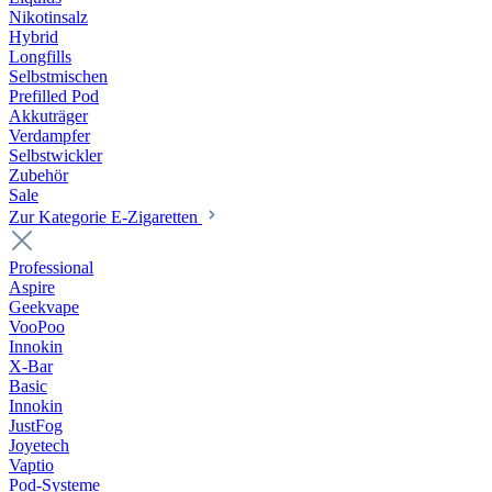
Nikotinsalz
Hybrid
Longfills
Selbstmischen
Prefilled Pod
Akkuträger
Verdampfer
Selbstwickler
Zubehör
Sale
Zur Kategorie E-Zigaretten
Professional
Aspire
Geekvape
VooPoo
Innokin
X-Bar
Basic
Innokin
JustFog
Joyetech
Vaptio
Pod-Systeme