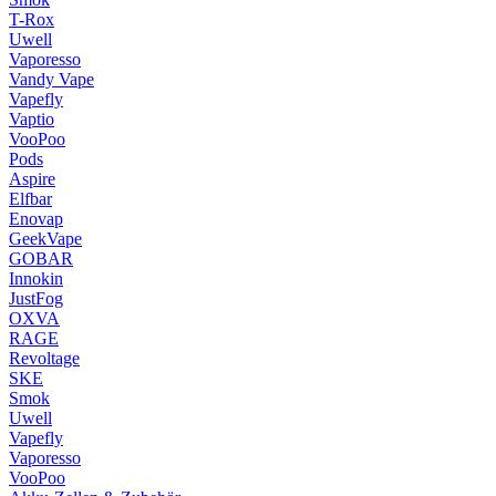
T-Rox
Uwell
Vaporesso
Vandy Vape
Vapefly
Vaptio
VooPoo
Pods
Aspire
Elfbar
Enovap
GeekVape
GOBAR
Innokin
JustFog
OXVA
RAGE
Revoltage
SKE
Smok
Uwell
Vapefly
Vaporesso
VooPoo