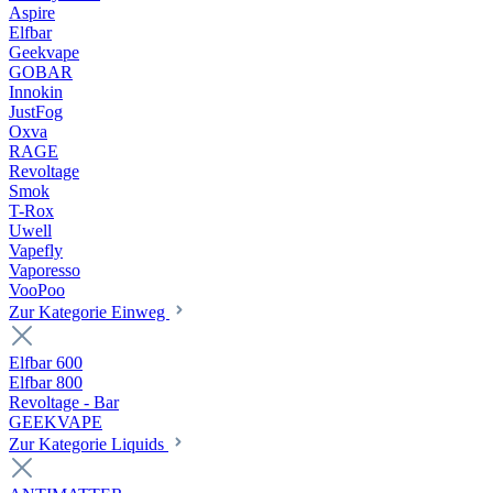
Aspire
Elfbar
Geekvape
GOBAR
Innokin
JustFog
Oxva
RAGE
Revoltage
Smok
T-Rox
Uwell
Vapefly
Vaporesso
VooPoo
Zur Kategorie Einweg
Elfbar 600
Elfbar 800
Revoltage - Bar
GEEKVAPE
Zur Kategorie Liquids