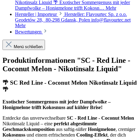
Nikotinsalz Liquid 🌴 Exotischer Sommergenuss mit jeder
Dampfwolke – Honigmelone trifft Kokosn…
Mehr
Hersteller | Importeur
Hersteller: Flavourtec Sp. z o.o.
Geodetów 28, 80-298 Gdansk, Polen info@flavourtec.net
Mehr
Bewertungen
Menü schließen
Produktinformationen "SC - Red Line -
Coconut Melon - Nikotinsalz Liquid"
🌴 SC Red Line - Coconut Melon Nikotinsalz Liquid
🌴
Exotischer Sommergenuss mit jeder Dampfwolke –
Honigmelone trifft Kokosnuss auf kühler Brise!
Entdecke das unverwechselbare
SC - Red Line - Coconut Melon
Nikotinsalz Liquid – eine
perfekt abgestimmte
Geschmackskomposition
aus saftig-süßer
Honigmelone
, cremiger
Kokosnuss
und einem erfrischenden
Cooling-Effekt
, der dich