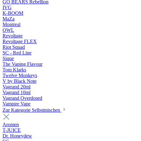
GO BEARS Rebellion
IVG
K-BOOM
MaZa
Montreal
OWL
Revoltage
Revoltage FLEX
Riot Squad
SC - Red Line
Sique
The Vaping Flavour
Tom Klarks
Twelve Monkeys
V by Black Note
Vagrand 20ml
Vagrand 10ml
Vagrand Overdosed
Vampire Vape
Zur Kategorie Selbstmischen
Aromen
T-JUICE
Dr. Honeydew