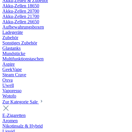
Akku-Zellen & Zubehör
Akku-Zellen 18650
Akku-Zellen 20700
Akku-Zellen 21700
Akku-Zellen 26650
Aufbewahrungsboxen
Ladegeräte
Zubehör
Sonstiges Zubehör
Glastanks
Mundstücke
Multifunktionstaschen
Aspire
GeekVape
Steam Crave
Oxva
Uwell
Vaporesso
Wotofo
Zur Kategorie Sale
E-Zigaretten
Aromen
Nikotinsalz & Hybrid
Liquid