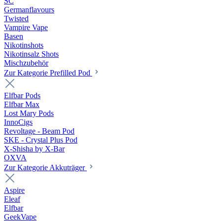
SC
Germanflavours
Twisted
Vampire Vape
Basen
Nikotinshots
Nikotinsalz Shots
Mischzubehör
Zur Kategorie Prefilled Pod
Elfbar Pods
Elfbar Max
Lost Mary Pods
InnoCigs
Revoltage - Beam Pod
SKE - Crystal Plus Pod
X-Shisha by X-Bar
OXVA
Zur Kategorie Akkuträger
Aspire
Eleaf
Elfbar
GeekVape