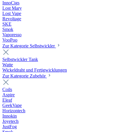
InnoCigs
Lost Mary
Lost Vape
Revoltage
SKE
Smok
Vaporesso
VooPoo
Zur Kategorie Selbstwickler
Selbstwickler Tank
Watte
Wickeldraht und Fertigwicklungen
Zur Kategorie Zubehör
Coils
Aspire
Eleaf
GeekVape
Horizontech
Innokin
Joyetech
JustFog
Smok