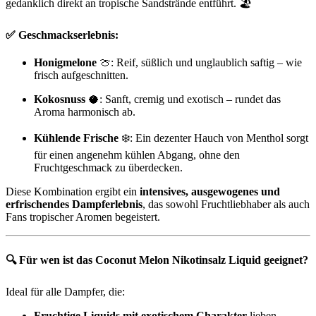
gedanklich direkt an tropische Sandstrände entführt. 🏖️
✅ Geschmackserlebnis:
Honigmelone
🍈: Reif, süßlich und unglaublich saftig – wie
frisch aufgeschnitten.
Kokosnuss
🥥: Sanft, cremig und exotisch – rundet das
Aroma harmonisch ab.
Kühlende Frische
❄️: Ein dezenter Hauch von Menthol sorgt
für einen angenehm kühlen Abgang, ohne den
Fruchtgeschmack zu überdecken.
Diese Kombination ergibt ein
intensives, ausgewogenes und
erfrischendes Dampferlebnis
, das sowohl Fruchtliebhaber als auch
Fans tropischer Aromen begeistert.
🔍 Für wen ist das Coconut Melon Nikotinsalz Liquid geeignet?
Ideal für alle Dampfer, die:
Fruchtige Liquids mit exotischem Charakter
lieben