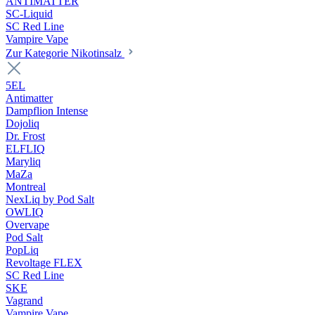
ANTIMATTER
SC-Liquid
SC Red Line
Vampire Vape
Zur Kategorie Nikotinsalz
5EL
Antimatter
Dampflion Intense
Dojoliq
Dr. Frost
ELFLIQ
Maryliq
MaZa
Montreal
NexLiq by Pod Salt
OWLIQ
Overvape
Pod Salt
PopLiq
Revoltage FLEX
SC Red Line
SKE
Vagrand
Vampire Vape