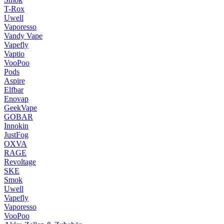
T-Rox
Uwell
Vaporesso
Vandy Vape
Vapefly
Vaptio
VooPoo
Pods
Aspire
Elfbar
Enovap
GeekVape
GOBAR
Innokin
JustFog
OXVA
RAGE
Revoltage
SKE
Smok
Uwell
Vapefly
Vaporesso
VooPoo