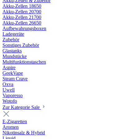
Akku-Zellen & Zubehör
Akku-Zellen 18650
Akku-Zellen 20700
Akku-Zellen 21700
Akku-Zellen 26650
Aufbewahrungsboxen
Ladegeräte
Zubehör
Sonstiges Zubehör
Glastanks
Mundstücke
Multifunktionstaschen
Aspire
GeekVape
Steam Crave
Oxva
Uwell
Vaporesso
Wotofo
Zur Kategorie Sale
E-Zigaretten
Aromen
Nikotinsalz & Hybrid
Liquid