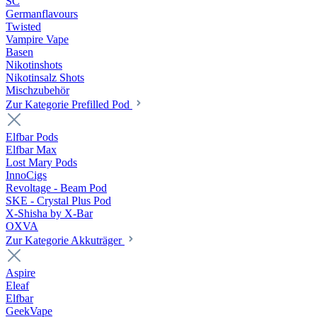
SC
Germanflavours
Twisted
Vampire Vape
Basen
Nikotinshots
Nikotinsalz Shots
Mischzubehör
Zur Kategorie Prefilled Pod
Elfbar Pods
Elfbar Max
Lost Mary Pods
InnoCigs
Revoltage - Beam Pod
SKE - Crystal Plus Pod
X-Shisha by X-Bar
OXVA
Zur Kategorie Akkuträger
Aspire
Eleaf
Elfbar
GeekVape