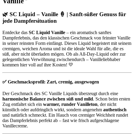
Vanille"
🌿 SC Liquid – Vanille 🍦 | Sanft-süßer Genuss für
jede Dampfersituation
Entdecke das
SC Liquid Vanille
– ein aromatisch sanftes
Dampferlebnis, das den klassischen Geschmack von feinster Vanille
in seiner reinsten Form einfängt. Dieses Liquid begeistert mit seinem
cremigen, weichen Aroma und ist die ideale Wahl für alle, die es
süß, aber nicht überladen mögen. Ob als All-Day-Liquid oder zur
gelegentlichen Verwöhnung zwischendurch – Vanilleliebhaber
kommen hier voll auf ihre Kosten! 💛
✅
Geschmacksprofil: Zart, cremig, ausgewogen
Der Geschmack des SC Vanille Liquids überzeugt durch eine
harmonische Balance zwischen süß und mild
. Schon beim ersten
Zug entfaltet sich ein
warmer, runder Vanilleton
, der nicht
künstlich oder aufdringlich wirkt, sondern angenehm
authentisch
und natürlich schmeckt. Ein Hauch von cremiger Weichheit rundet
das Dampferlebnis perfekt ab – fast wie frisch aufgeschlagene
Vanillecreme.