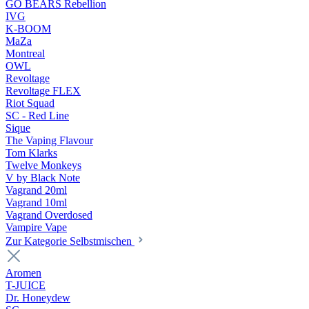
GO BEARS Rebellion
IVG
K-BOOM
MaZa
Montreal
OWL
Revoltage
Revoltage FLEX
Riot Squad
SC - Red Line
Sique
The Vaping Flavour
Tom Klarks
Twelve Monkeys
V by Black Note
Vagrand 20ml
Vagrand 10ml
Vagrand Overdosed
Vampire Vape
Zur Kategorie Selbstmischen
Aromen
T-JUICE
Dr. Honeydew