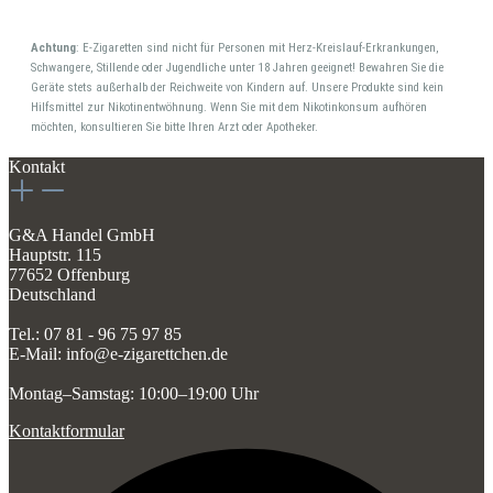
Achtung
: E-Zigaretten sind nicht für Personen mit Herz-Kreislauf-Erkrankungen,
Schwangere, Stillende oder Jugendliche unter 18 Jahren geeignet! Bewahren Sie die
Geräte stets außerhalb der Reichweite von Kindern auf. Unsere Produkte sind kein
Hilfsmittel zur Nikotinentwöhnung. Wenn Sie mit dem Nikotinkonsum aufhören
möchten, konsultieren Sie bitte Ihren Arzt oder Apotheker.
Kontakt
G&A Handel GmbH
Hauptstr. 115
77652 Offenburg
Deutschland
Tel.: 07 81 - 96 75 97 85
E-Mail: info@e-zigarettchen.de
Montag–Samstag: 10:00–19:00 Uhr
Kontaktformular