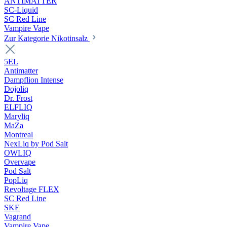
ANTIMATTER
SC-Liquid
SC Red Line
Vampire Vape
Zur Kategorie Nikotinsalz
5EL
Antimatter
Dampflion Intense
Dojoliq
Dr. Frost
ELFLIQ
Maryliq
MaZa
Montreal
NexLiq by Pod Salt
OWLIQ
Overvape
Pod Salt
PopLiq
Revoltage FLEX
SC Red Line
SKE
Vagrand
Vampire Vape