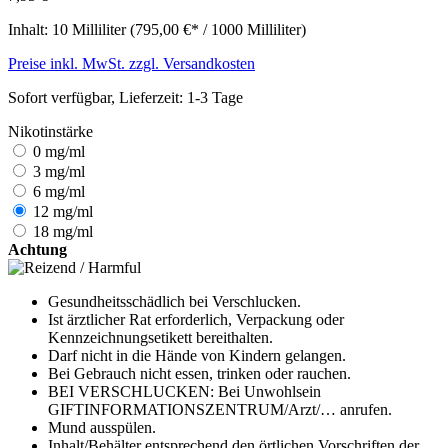
Inhalt:
10 Milliliter
(795,00 €* / 1000 Milliliter)
Preise inkl. MwSt. zzgl. Versandkosten
Sofort verfügbar, Lieferzeit: 1-3 Tage
Nikotinstärke
0 mg/ml
3 mg/ml
6 mg/ml
12 mg/ml
18 mg/ml
Achtung
Gesundheitsschädlich bei Verschlucken.
Ist ärztlicher Rat erforderlich, Verpackung oder
Kennzeichnungsetikett bereithalten.
Darf nicht in die Hände von Kindern gelangen.
Bei Gebrauch nicht essen, trinken oder rauchen.
BEI VERSCHLUCKEN: Bei Unwohlsein
GIFTINFORMATIONSZENTRUM/Arzt/… anrufen.
Mund ausspülen.
Inhalt/Behälter entsprechend den örtlichen Vorschriften der