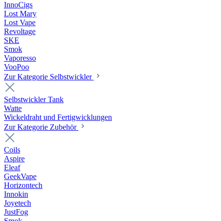
InnoCigs
Lost Mary
Lost Vape
Revoltage
SKE
Smok
Vaporesso
VooPoo
Zur Kategorie Selbstwickler
Selbstwickler Tank
Watte
Wickeldraht und Fertigwicklungen
Zur Kategorie Zubehör
Coils
Aspire
Eleaf
GeekVape
Horizontech
Innokin
Joyetech
JustFog
Smok