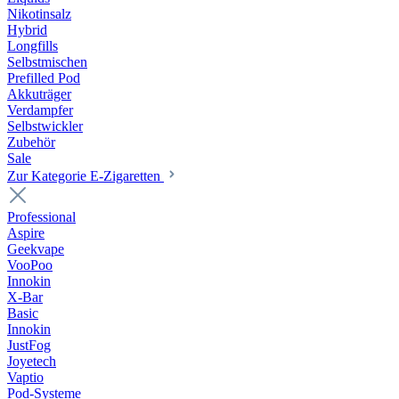
Nikotinsalz
Hybrid
Longfills
Selbstmischen
Prefilled Pod
Akkuträger
Verdampfer
Selbstwickler
Zubehör
Sale
Zur Kategorie E-Zigaretten
Professional
Aspire
Geekvape
VooPoo
Innokin
X-Bar
Basic
Innokin
JustFog
Joyetech
Vaptio
Pod-Systeme