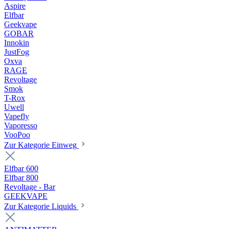
Aspire
Elfbar
Geekvape
GOBAR
Innokin
JustFog
Oxva
RAGE
Revoltage
Smok
T-Rox
Uwell
Vapefly
Vaporesso
VooPoo
Zur Kategorie Einweg
Elfbar 600
Elfbar 800
Revoltage - Bar
GEEKVAPE
Zur Kategorie Liquids