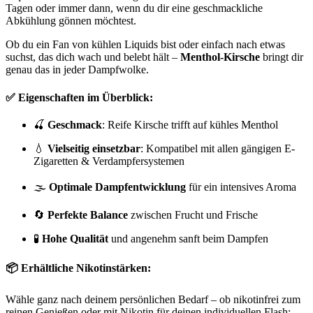
Tagen oder immer dann, wenn du dir eine geschmackliche
Abkühlung gönnen möchtest.
Ob du ein Fan von kühlen Liquids bist oder einfach nach etwas
suchst, das dich wach und belebt hält –
Menthol-Kirsche
bringt dir
genau das in jeder Dampfwolke.
✅ Eigenschaften im Überblick:
🍒
Geschmack
: Reife Kirsche trifft auf kühles Menthol
💧
Vielseitig einsetzbar
: Kompatibel mit allen gängigen E-
Zigaretten & Verdampfersystemen
🌫️
Optimale Dampfentwicklung
für ein intensives Aroma
🔄
Perfekte Balance
zwischen Frucht und Frische
🧪
Hohe Qualität
und angenehm sanft beim Dampfen
📦 Erhältliche Nikotinstärken:
Wähle ganz nach deinem persönlichen Bedarf – ob nikotinfrei zum
reinen Genießen oder mit Nikotin für deinen individuellen Flash: