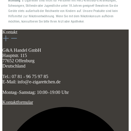
Achtung
: E-Zigaretten sind nicht für Personen mit Herz-Kreislauf-Erkrankungen,
Schwangere, Stillende oder Jugendliche unter 18 Jahren geeignet! Bewahren Sie die
Geräte stets außerhalb der Reichweite von Kindern auf. Unsere Produkte sind kein
Hilfsmittel zur Nikotinentwöhnung. Wenn Sie mit dem Nikotinkonsum aufhören
möchten, konsultieren Sie bitte Ihren Arzt oder Apotheker.
Kontakt
G&A Handel GmbH
Hauptstr. 115
77652 Offenburg
Deutschland
Tel.: 07 81 - 96 75 97 85
E-Mail: info@e-zigarettchen.de
Montag–Samstag: 10:00–19:00 Uhr
Kontaktformular