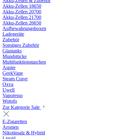
Akku-Zellen & Zubehör
Akku-Zellen 18650
Akku-Zellen 20700
Akku-Zellen 21700
Akku-Zellen 26650
Aufbewahrungsboxen
Ladegeräte
Zubehör
Sonstiges Zubehör
Glastanks
Mundstücke
Multifunktionstaschen
Aspire
GeekVape
Steam Crave
Oxva
Uwell
Vaporesso
Wotofo
Zur Kategorie Sale
E-Zigaretten
Aromen
Nikotinsalz & Hybrid
Liquid