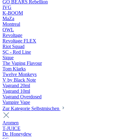
GO BEARS Rebellion
IVG
K-BOOM
MaZa
Montreal
OWL
Revoltage
Revoltage FLEX
Riot Squad
SC - Red Line
Sique
The Vaping Flavour
Tom Klarks
Twelve Monkeys
V by Black Note
Vagrand 20ml
Vagrand 10ml
Vagrand Overdosed
Vampire Vape
Zur Kategorie Selbstmischen
Aromen
T-JUICE
Dr. Honeydew