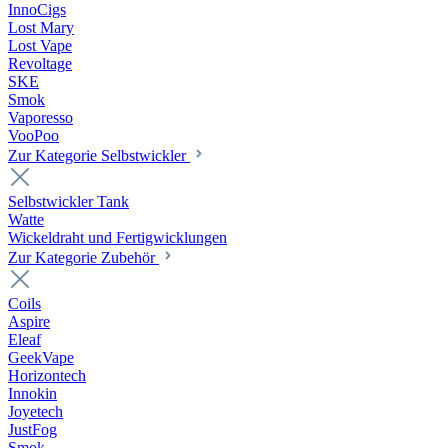
InnoCigs
Lost Mary
Lost Vape
Revoltage
SKE
Smok
Vaporesso
VooPoo
Zur Kategorie Selbstwickler
Selbstwickler Tank
Watte
Wickeldraht und Fertigwicklungen
Zur Kategorie Zubehör
Coils
Aspire
Eleaf
GeekVape
Horizontech
Innokin
Joyetech
JustFog
Smok