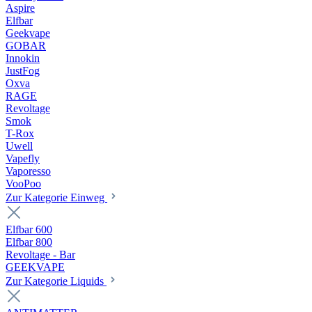
Aspire
Elfbar
Geekvape
GOBAR
Innokin
JustFog
Oxva
RAGE
Revoltage
Smok
T-Rox
Uwell
Vapefly
Vaporesso
VooPoo
Zur Kategorie Einweg
Elfbar 600
Elfbar 800
Revoltage - Bar
GEEKVAPE
Zur Kategorie Liquids