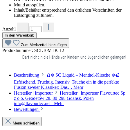
Mund ausspülen.
Inhalt/Behälter entsprechend den örtlichen Vorschriften der
Entsorgung zuführen.
Anzahl
In den Warenkorb
Zum Merkzettel hinzufügen
Produktnummer:
SCL10MTK-12
Darf nicht in die Hände von Kindern und Jugendlichen gelangen!
Beschreibung
🍒❄️ SC Liquid – Menthol-Kirsche ❄️🍒
Erfrischend. Fruchtig. Intensiv. Tauche ein in die perfekte
Fusion zweier Klassiker: Das…
Mehr
Hersteller | Importeur
Hersteller | Importeur Flavourtec Sp.
z o.o. Geodetów 28, 80-298 Gdansk, Polen
info@flavourtec.net
Mehr
Bewertungen
Menü schließen