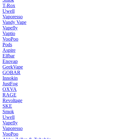
T-Rox
Uwell
Vaporesso
Vandy Vape
Vapefly
Vaptio
VooPoo
Pods
Aspire
Elfbar
Enovap
GeekVape
GOBAR
Innokin
JustFog
OXVA
RAGE
Revoltage
SKE
Smok
Uwell
Vapefly
Vaporesso
VooPoo