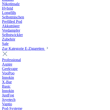
Nikotinsalz
Hybrid
Longfills
Selbstmischen
Prefilled Pod
Akkuträger
Verdampfer
Selbstwickler
Zubehör
Sale
Zur Kategorie E-Zigaretten
Professional
Aspire
Geekvape
VooPoo
Innokin
X-Bar
Basic
Innokin
JustFog
Joyetech
Vaptio
Pod-Systeme