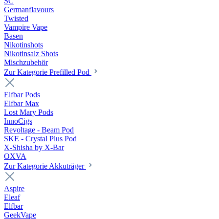
SC
Germanflavours
Twisted
Vampire Vape
Basen
Nikotinshots
Nikotinsalz Shots
Mischzubehör
Zur Kategorie Prefilled Pod
Elfbar Pods
Elfbar Max
Lost Mary Pods
InnoCigs
Revoltage - Beam Pod
SKE - Crystal Plus Pod
X-Shisha by X-Bar
OXVA
Zur Kategorie Akkuträger
Aspire
Eleaf
Elfbar
GeekVape