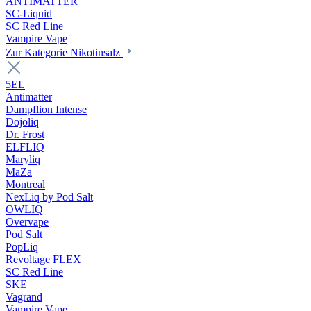
ANTIMATTER
SC-Liquid
SC Red Line
Vampire Vape
Zur Kategorie Nikotinsalz
5EL
Antimatter
Dampflion Intense
Dojoliq
Dr. Frost
ELFLIQ
Maryliq
MaZa
Montreal
NexLiq by Pod Salt
OWLIQ
Overvape
Pod Salt
PopLiq
Revoltage FLEX
SC Red Line
SKE
Vagrand
Vampire Vape