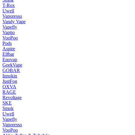
T-Rox
Uwell
Vaporesso
Vandy Vape
Vapefly
Vaptio
VooPoo
Pods
Aspire
Elfbar
Enovap
GeekVape
GOBAR
Innokin
JustFog
OXVA
RAGE
Revoltage
SKE
Smok
Uwell
Vapefly
Vaporesso
VooPoo