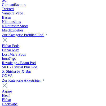
SC
Germanflavours
Twisted
Vampire Vape
Basen
Nikotinshots
Nikotinsalz Shots
Mischzubehör
Zur Kategorie Prefilled Pod
Elfbar Pods
Elfbar Max
Lost Mary Pods
InnoCigs
Revoltage - Beam Pod
SKE - Crystal Plus Pod
X-Shisha by X-Bar
OXVA
Zur Kategorie Akkuträger
Aspire
Eleaf
Elfbar
GeekVape