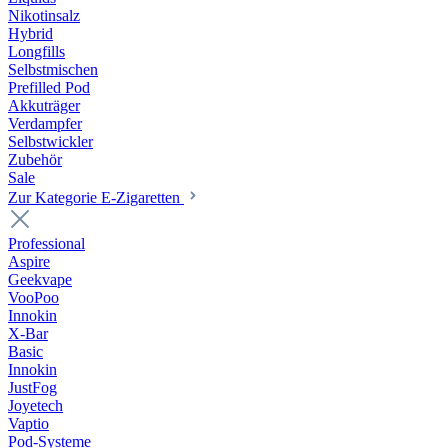
Nikotinsalz
Hybrid
Longfills
Selbstmischen
Prefilled Pod
Akkuträger
Verdampfer
Selbstwickler
Zubehör
Sale
Zur Kategorie E-Zigaretten
Professional
Aspire
Geekvape
VooPoo
Innokin
X-Bar
Basic
Innokin
JustFog
Joyetech
Vaptio
Pod-Systeme