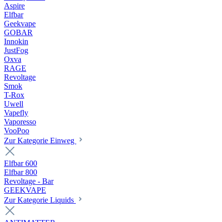
Aspire
Elfbar
Geekvape
GOBAR
Innokin
JustFog
Oxva
RAGE
Revoltage
Smok
T-Rox
Uwell
Vapefly
Vaporesso
VooPoo
Zur Kategorie Einweg
Elfbar 600
Elfbar 800
Revoltage - Bar
GEEKVAPE
Zur Kategorie Liquids