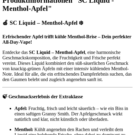
Produktinformationen "SC Liquid -
Menthol-Apfel"
🍏 SC Liquid – Menthol-Apfel ❄️
Erfrischender Apfel trifft kühle Menthol-Brise – Dein perfekter
All-Day-Vape!
Entdecke das
SC Liquid – Menthol-Apfel
, eine harmonische
Geschmackskomposition, die Fruchtigkeit und Frische perfekt
vereint. Dieses Liquid kombiniert den süß-säuerlichen Geschmack
von knackig-grünen Äpfeln mit einer intensiv kühlenden Menthol-
Note. Ideal für alle, die ein erfrischendes Dampferlebnis suchen, das
den Gaumen belebt und zugleich angenehm sanft ist.
🍃
Geschmackserlebnis der Extraklasse
Apfel:
Fruchtig, frisch und leicht säuerlich – wie ein Biss in
einen saftigen Granny Smith. Der Apfelgeschmack wirkt
natürlich und klar, nicht künstlich oder überladen.
Menthol:
Kühlt angenehm den Rachen und verleiht dem
Liquid eine belebende Frische, ohne dabei zu dominant zu