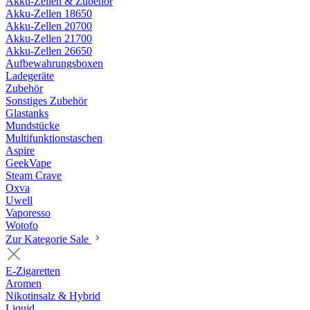
Akku-Zellen & Zubehör
Akku-Zellen 18650
Akku-Zellen 20700
Akku-Zellen 21700
Akku-Zellen 26650
Aufbewahrungsboxen
Ladegeräte
Zubehör
Sonstiges Zubehör
Glastanks
Mundstücke
Multifunktionstaschen
Aspire
GeekVape
Steam Crave
Oxva
Uwell
Vaporesso
Wotofo
Zur Kategorie Sale
E-Zigaretten
Aromen
Nikotinsalz & Hybrid
Liquid