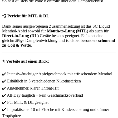
So hast du stets die volle Kontrolle über dein Dampferlebnis!
💨
Perfekt für MTL & DL
Dank seiner ausgewogenen Zusammensetzung ist das SC Liquid
Menthol-Apfel sowohl für
Mouth-to-Lung (MTL)
als auch für
Direct-to-Lung (DL)
Geräte bestens geeignet. Es bietet eine
gleichmäßige Dampfentwicklung und ist dabei besonders
schonend
zu Coil & Watte
.
⭐ Vorteile auf einen Blick:
✔️ Intensiv-fruchtiger Apfelgeschmack mit erfrischendem Menthol
✔️ Erhältlich in 5 verschiedenen Nikotinstärken
✔️ Angenehmer, klarer Throat-Hit
✔️ All-Day-tauglich – kein Geschmacksoverload
✔️ Für MTL & DL geeignet
✔️ In praktischer 10 ml Flasche mit Kindersicherung und dünner
Tropfspitze