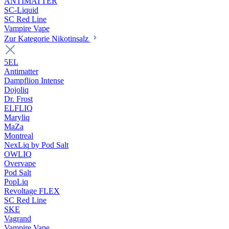
ANTIMATTER
SC-Liquid
SC Red Line
Vampire Vape
Zur Kategorie Nikotinsalz
5EL
Antimatter
Dampflion Intense
Dojoliq
Dr. Frost
ELFLIQ
Maryliq
MaZa
Montreal
NexLiq by Pod Salt
OWLIQ
Overvape
Pod Salt
PopLiq
Revoltage FLEX
SC Red Line
SKE
Vagrand
Vampire Vape