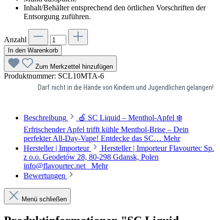
Inhalt/Behälter entsprechend den örtlichen Vorschriften der
Entsorgung zuführen.
Anzahl
In den Warenkorb
Zum Merkzettel hinzufügen
Produktnummer:
SCL10MTA-6
Darf nicht in die Hände von Kindern und Jugendlichen gelangen!
Beschreibung
🍏 SC Liquid – Menthol-Apfel ❄️
Erfrischender Apfel trifft kühle Menthol-Brise – Dein
perfekter All-Day-Vape! Entdecke das SC…
Mehr
Hersteller | Importeur
Hersteller | Importeur Flavourtec Sp.
z o.o. Geodetów 28, 80-298 Gdansk, Polen
info@flavourtec.net
Mehr
Bewertungen
Menü schließen