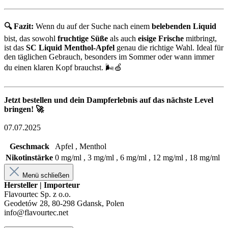
🔍 Fazit:
Wenn du auf der Suche nach einem
belebenden Liquid
bist, das sowohl
fruchtige Süße
als auch
eisige Frische
mitbringt,
ist das
SC Liquid Menthol-Apfel
genau die richtige Wahl. Ideal für
den täglichen Gebrauch, besonders im Sommer oder wann immer
du einen klaren Kopf brauchst. 🌬️🍏
Jetzt bestellen und dein Dampferlebnis auf das nächste Level
bringen! 🚀
07.07.2025
Geschmack
Apfel , Menthol
Nikotinstärke
0 mg/ml , 3 mg/ml , 6 mg/ml , 12 mg/ml , 18 mg/ml
Menü schließen
Hersteller | Importeur
Flavourtec Sp. z o.o.
Geodetów 28, 80-298 Gdansk, Polen
info@flavourtec.net