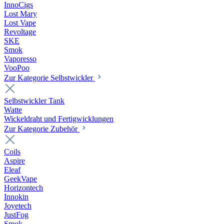
InnoCigs
Lost Mary
Lost Vape
Revoltage
SKE
Smok
Vaporesso
VooPoo
Zur Kategorie Selbstwickler
Selbstwickler Tank
Watte
Wickeldraht und Fertigwicklungen
Zur Kategorie Zubehör
Coils
Aspire
Eleaf
GeekVape
Horizontech
Innokin
Joyetech
JustFog
Smok