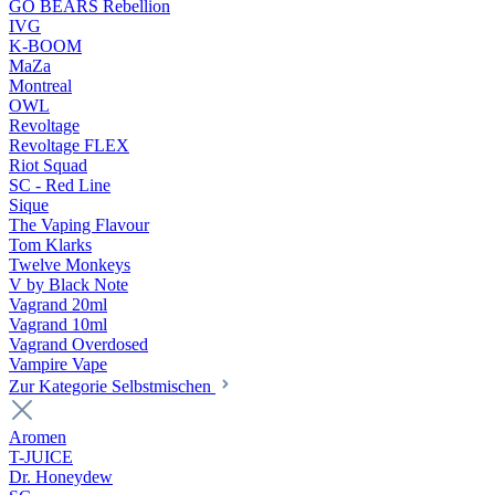
GO BEARS Rebellion
IVG
K-BOOM
MaZa
Montreal
OWL
Revoltage
Revoltage FLEX
Riot Squad
SC - Red Line
Sique
The Vaping Flavour
Tom Klarks
Twelve Monkeys
V by Black Note
Vagrand 20ml
Vagrand 10ml
Vagrand Overdosed
Vampire Vape
Zur Kategorie Selbstmischen
Aromen
T-JUICE
Dr. Honeydew