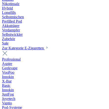
Nikotinsalz
Hybrid
Longfills
Selbstmischen
Prefilled Pod
Akkuträger
Verdampfer
Selbstwickler
Zubehör
Sale
Zur Kategorie E-Zigaretten
Professional
Aspire
Geekvape
VooPoo
Innokin
X-Bar
Basic
Innokin
JustFog
Joyetech
Vaptio
Pod-Systeme