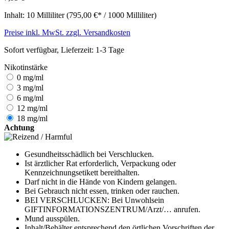
Inhalt:
10 Milliliter
(795,00 €* / 1000 Milliliter)
Preise inkl. MwSt. zzgl. Versandkosten
Sofort verfügbar, Lieferzeit: 1-3 Tage
Nikotinstärke
0 mg/ml
3 mg/ml
6 mg/ml
12 mg/ml
18 mg/ml
Achtung
Gesundheitsschädlich bei Verschlucken.
Ist ärztlicher Rat erforderlich, Verpackung oder
Kennzeichnungsetikett bereithalten.
Darf nicht in die Hände von Kindern gelangen.
Bei Gebrauch nicht essen, trinken oder rauchen.
BEI VERSCHLUCKEN: Bei Unwohlsein
GIFTINFORMATIONSZENTRUM/Arzt/… anrufen.
Mund ausspülen.
Inhalt/Behälter entsprechend den örtlichen Vorschriften der