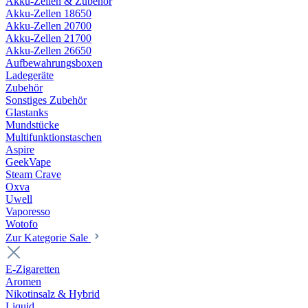
Akku-Zellen & Zubehör
Akku-Zellen 18650
Akku-Zellen 20700
Akku-Zellen 21700
Akku-Zellen 26650
Aufbewahrungsboxen
Ladegeräte
Zubehör
Sonstiges Zubehör
Glastanks
Mundstücke
Multifunktionstaschen
Aspire
GeekVape
Steam Crave
Oxva
Uwell
Vaporesso
Wotofo
Zur Kategorie Sale
E-Zigaretten
Aromen
Nikotinsalz & Hybrid
Liquid