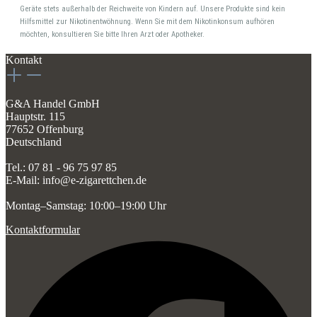
Geräte stets außerhalb der Reichweite von Kindern auf. Unsere Produkte sind kein
Hilfsmittel zur Nikotinentwöhnung. Wenn Sie mit dem Nikotinkonsum aufhören
möchten, konsultieren Sie bitte Ihren Arzt oder Apotheker.
Kontakt
G&A Handel GmbH
Hauptstr. 115
77652 Offenburg
Deutschland
Tel.: 07 81 - 96 75 97 85
E-Mail: info@e-zigarettchen.de
Montag–Samstag: 10:00–19:00 Uhr
Kontaktformular