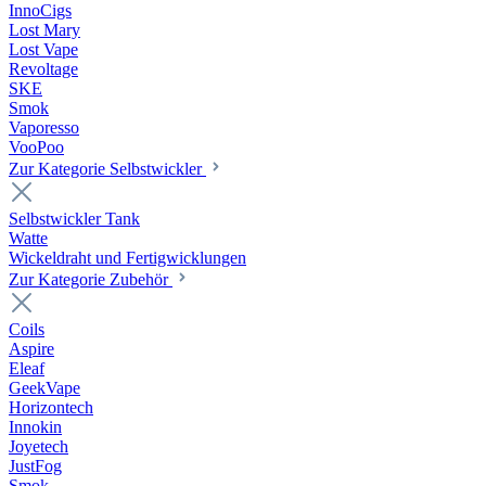
InnoCigs
Lost Mary
Lost Vape
Revoltage
SKE
Smok
Vaporesso
VooPoo
Zur Kategorie Selbstwickler
Selbstwickler Tank
Watte
Wickeldraht und Fertigwicklungen
Zur Kategorie Zubehör
Coils
Aspire
Eleaf
GeekVape
Horizontech
Innokin
Joyetech
JustFog
Smok