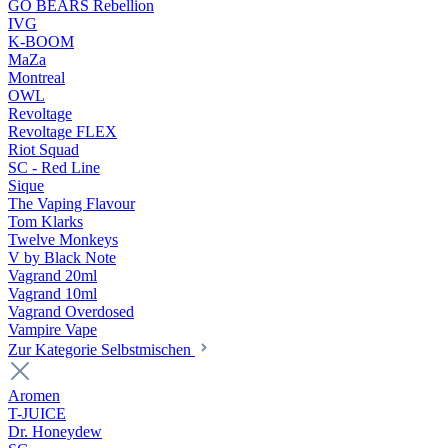
GO BEARS Rebellion
IVG
K-BOOM
MaZa
Montreal
OWL
Revoltage
Revoltage FLEX
Riot Squad
SC - Red Line
Sique
The Vaping Flavour
Tom Klarks
Twelve Monkeys
V by Black Note
Vagrand 20ml
Vagrand 10ml
Vagrand Overdosed
Vampire Vape
Zur Kategorie Selbstmischen
Aromen
T-JUICE
Dr. Honeydew