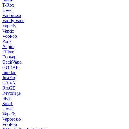
T-Rox
Uwell
Vaporesso
Vandy Vape
Vapefly
Vaptio
VooPoo
Pods
Aspire
Elfbar
Enovap
GeekVape
GOBAR
Innokin
JustFog
OXVA
RAGE
Revoltage
SKE
Smok
Uwell
Vapefly
Vaporesso
VooPoo