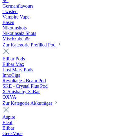
SC
Germanflavours
Twisted
Vampire Vape
Basen
Nikotinshots
Nikotinsalz Shots
Mischzubehör
Zur Kategorie Prefilled Pod
Elfbar Pods
Elfbar Max
Lost Mary Pods
InnoCigs
Revoltage - Beam Pod
SKE - Crystal Plus Pod
X-Shisha by X-Bar
OXVA
Zur Kategorie Akkuträger
Aspire
Eleaf
Elfbar
GeekVape