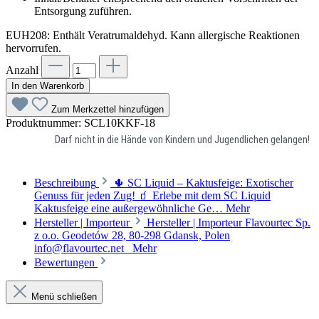
Entsorgung zuführen.
EUH208: Enthält Veratrumaldehyd. Kann allergische Reaktionen
hervorrufen.
Anzahl
In den Warenkorb
Zum Merkzettel hinzufügen
Produktnummer:
SCL10KKF-18
Darf nicht in die Hände von Kindern und Jugendlichen gelangen!
Beschreibung
🌵 SC Liquid – Kaktusfeige: Exotischer
Genuss für jeden Zug! 🧃 Erlebe mit dem SC Liquid
Kaktusfeige eine außergewöhnliche Ge…
Mehr
Hersteller | Importeur
Hersteller | Importeur Flavourtec Sp.
z o.o. Geodetów 28, 80-298 Gdansk, Polen
info@flavourtec.net
Mehr
Bewertungen
Menü schließen