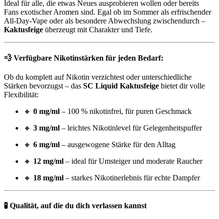
Ideal für alle, die etwas Neues ausprobieren wollen oder bereits
Fans exotischer Aromen sind. Egal ob im Sommer als erfrischender
All-Day-Vape oder als besondere Abwechslung zwischendurch –
Kaktusfeige
überzeugt mit Charakter und Tiefe.
💨
Verfügbare Nikotinstärken für jeden Bedarf:
Ob du komplett auf Nikotin verzichtest oder unterschiedliche
Stärken bevorzugst – das
SC Liquid Kaktusfeige
bietet dir volle
Flexibilität:
🔸
0 mg/ml
– 100 % nikotinfrei, für puren Geschmack
🔸
3 mg/ml
– leichtes Nikotinlevel für Gelegenheitspuffer
🔸
6 mg/ml
– ausgewogene Stärke für den Alltag
🔸
12 mg/ml
– ideal für Umsteiger und moderate Raucher
🔸
18 mg/ml
– starkes Nikotinerlebnis für echte Dampfer
🧪
Qualität, auf die du dich verlassen kannst