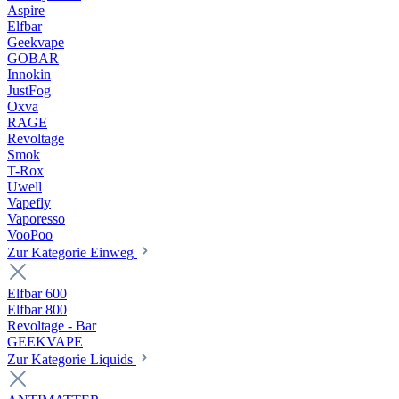
Aspire
Elfbar
Geekvape
GOBAR
Innokin
JustFog
Oxva
RAGE
Revoltage
Smok
T-Rox
Uwell
Vapefly
Vaporesso
VooPoo
Zur Kategorie Einweg
Elfbar 600
Elfbar 800
Revoltage - Bar
GEEKVAPE
Zur Kategorie Liquids