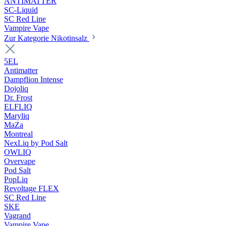
ANTIMATTER
SC-Liquid
SC Red Line
Vampire Vape
Zur Kategorie Nikotinsalz
5EL
Antimatter
Dampflion Intense
Dojoliq
Dr. Frost
ELFLIQ
Maryliq
MaZa
Montreal
NexLiq by Pod Salt
OWLIQ
Overvape
Pod Salt
PopLiq
Revoltage FLEX
SC Red Line
SKE
Vagrand
Vampire Vape