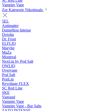
SC Red Line
Vampire Vape
Zur Kategorie Nikotinsalz
5EL
Antimatter
Dampflion Intense
Dojoliq
Dr. Frost
ELFLIQ
Maryliq
MaZa
Montreal
NexLiq by Pod Salt
OWLIQ
Overvape
Pod Salt
PopLiq
Revoltage FLEX
SC Red Line
SKE
Vagrand
Vampire Vape
Vampire Vape - Bar Salts
ZAZO INTENSE