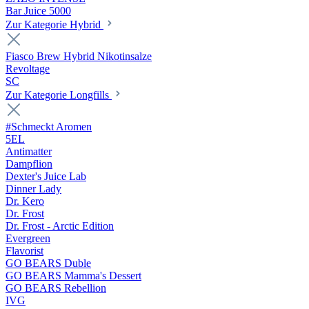
Bar Juice 5000
Zur Kategorie Hybrid
Fiasco Brew Hybrid Nikotinsalze
Revoltage
SC
Zur Kategorie Longfills
#Schmeckt Aromen
5EL
Antimatter
Dampflion
Dexter's Juice Lab
Dinner Lady
Dr. Kero
Dr. Frost
Dr. Frost - Arctic Edition
Evergreen
Flavorist
GO BEARS Duble
GO BEARS Mamma's Dessert
GO BEARS Rebellion
IVG