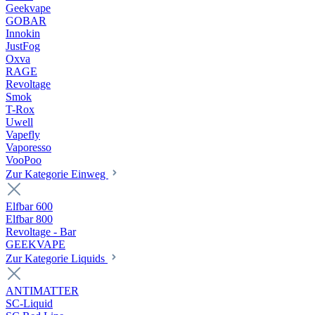
Geekvape
GOBAR
Innokin
JustFog
Oxva
RAGE
Revoltage
Smok
T-Rox
Uwell
Vapefly
Vaporesso
VooPoo
Zur Kategorie Einweg
Elfbar 600
Elfbar 800
Revoltage - Bar
GEEKVAPE
Zur Kategorie Liquids
ANTIMATTER
SC-Liquid