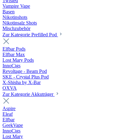
Twisted
Vampire Vape
Basen
Nikotinshots
Nikotinsalz Shots
Mischzubehör
Zur Kategorie Prefilled Pod
Elfbar Pods
Elfbar Max
Lost Mary Pods
InnoCigs
Revoltage - Beam Pod
SKE - Crystal Plus Pod
X-Shisha by X-Bar
OXVA
Zur Kategorie Akkuträger
Aspire
Eleaf
Elfbar
GeekVape
InnoCigs
Lost Mary