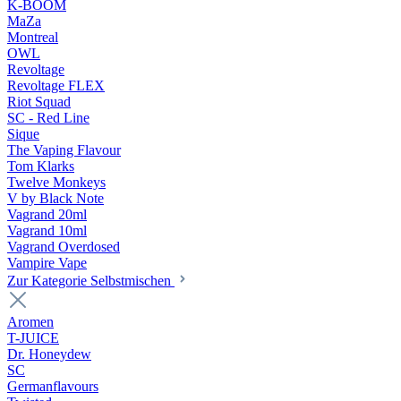
K-BOOM
MaZa
Montreal
OWL
Revoltage
Revoltage FLEX
Riot Squad
SC - Red Line
Sique
The Vaping Flavour
Tom Klarks
Twelve Monkeys
V by Black Note
Vagrand 20ml
Vagrand 10ml
Vagrand Overdosed
Vampire Vape
Zur Kategorie Selbstmischen
Aromen
T-JUICE
Dr. Honeydew
SC
Germanflavours