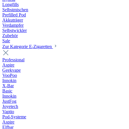
Longfills
Selbstmischen
Prefilled Pod
Akkuträger
Verdampfer
Selbstwickler
Zubehör
Sale
Zur Kategorie E-Zigaretten
Professional
Aspire
Geekvape
VooPoo
Innokin
X-Bar
Basic
Innokin
JustFog
Joyetech
Vaptio
Pod-Systeme
Aspire
Elfbar