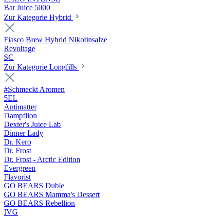
Bar Juice 5000
Zur Kategorie Hybrid
Fiasco Brew Hybrid Nikotinsalze
Revoltage
SC
Zur Kategorie Longfills
#Schmeckt Aromen
5EL
Antimatter
Dampflion
Dexter's Juice Lab
Dinner Lady
Dr. Kero
Dr. Frost
Dr. Frost - Arctic Edition
Evergreen
Flavorist
GO BEARS Duble
GO BEARS Mamma's Dessert
GO BEARS Rebellion
IVG