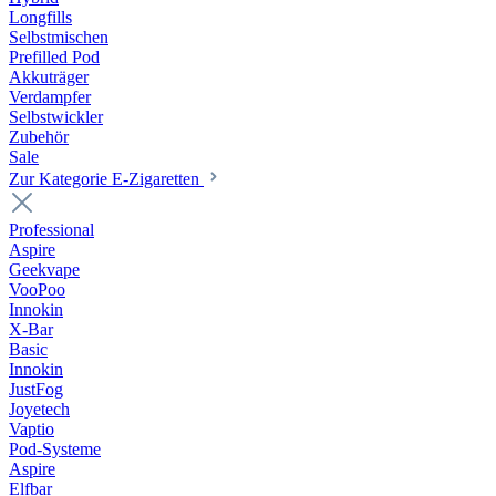
Longfills
Selbstmischen
Prefilled Pod
Akkuträger
Verdampfer
Selbstwickler
Zubehör
Sale
Zur Kategorie E-Zigaretten
Professional
Aspire
Geekvape
VooPoo
Innokin
X-Bar
Basic
Innokin
JustFog
Joyetech
Vaptio
Pod-Systeme
Aspire
Elfbar