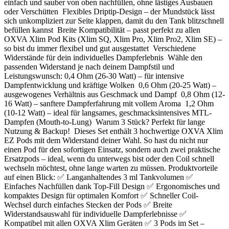
einfach und sauber von oben nachfüllen, ohne lästiges Ausbauen
oder Verschütten Flexibles Driptip-Design – der Mundstück lässt
sich unkompliziert zur Seite klappen, damit du den Tank blitzschnell
befüllen kannst Breite Kompatibilität – passt perfekt zu allen
OXVA Xlim Pod Kits (Xlim SQ, Xlim Pro, Xlim Pro2, Xlim SE) –
so bist du immer flexibel und gut ausgestattet Verschiedene
Widerstände für dein individuelles Dampferlebnis Wähle den
passenden Widerstand je nach deinem Dampfstil und
Leistungswunsch: 0,4 Ohm (26-30 Watt) – für intensive
Dampfentwicklung und kräftige Wolken 0,6 Ohm (20-25 Watt) –
ausgewogenes Verhältnis aus Geschmack und Dampf 0,8 Ohm (12-
16 Watt) – sanftere Dampferfahrung mit vollem Aroma 1,2 Ohm
(10-12 Watt) – ideal für langsames, geschmacksintensives MTL-
Dampfen (Mouth-to-Lung) Warum 3 Stück? Perfekt für lange
Nutzung & Backup! Dieses Set enthält 3 hochwertige OXVA Xlim
EZ Pods mit dem Widerstand deiner Wahl. So hast du nicht nur
einen Pod für den sofortigen Einsatz, sondern auch zwei praktische
Ersatzpods – ideal, wenn du unterwegs bist oder den Coil schnell
wechseln möchtest, ohne lange warten zu müssen. Produktvorteile
auf einen Blick: ✅ Langanhaltendes 3 ml Tankvolumen ✅
Einfaches Nachfüllen dank Top-Fill Design ✅ Ergonomisches und
kompaktes Design für optimalen Komfort ✅ Schneller Coil-
Wechsel durch einfaches Stecken der Pods ✅ Breite
Widerstandsauswahl für individuelle Dampferlebnisse ✅
Kompatibel mit allen OXVA Xlim Geräten ✅ 3 Pods im Set –