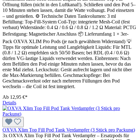
Öffnung füllen (nicht in den Luftkanal!). Schließen und den Pod 5–
10 Minuten stehen lassen, damit die Watte vollsaugt. Pod einsetzen
– und genießen. ⚙️ Technische Daten Tankvolumen: 3 ml
Befüllung: Top-Fill-System Coil-Typ: integrierte Mesh-Coil (fest
verbaut) Widerstände: 0.4 Ω / 0.6 Ω / 0.8 Ω / 1.2 Ω Material: PCTG
Befestigung: Magnetischer Anschluss 📦 Lieferumfang 1 × 3er-
Pack OXVA XLIM Pro Pods (je nach gewähltem Widerstand) 💡
Tipps für optimale Leistung und Langlebigkeit Liquids: Für MTL
(0.8 / 1.2 Ω) empfehlen sich 50/50 Basen; bei RDL (0.4 / 0.6 Ω)
dürfen VG-lastige Liquids verwendet werden. Einbrennen: Nach
dem Befüllen den Pod einige Minuten ruhen lassen, bevor du das
erste Mal ziehst. Leckschutz: Gerät aufrecht lagern und nicht über
die Max-Markierung befüllen. Geschmackspflege: Bei
Geschmacksverlust oder nach mehreren Füllungen den Pod
wechseln – die Coil ist fest integriert.
Ab
12,95 €*
Details
OXVA Xlim Top Fill Pod Tank Verdampfer (3 Stück pro Packung)
3x OXVA Xlim Top Fill Pod Tank Verdampfer – Ersatzpods für