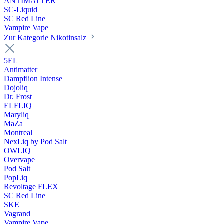
ANTIMATTER
SC-Liquid
SC Red Line
Vampire Vape
Zur Kategorie Nikotinsalz
5EL
Antimatter
Dampflion Intense
Dojoliq
Dr. Frost
ELFLIQ
Maryliq
MaZa
Montreal
NexLiq by Pod Salt
OWLIQ
Overvape
Pod Salt
PopLiq
Revoltage FLEX
SC Red Line
SKE
Vagrand
Vampire Vape