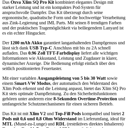
Das
Oxva Xlim SQ Pro Kit
kombiniert elegantes Design mit
starker Leistung und ist ein kompaktes Pod-System für
anspruchsvolle Dampfer. Das Kit überzeugt durch seine
ergonomische, quadratische Form und die hochwertige Verarbeitung
aus Zink-Legierung und IML Parts. Mit seinen 8 trendigen Farben
und der praktischen Tragemöglichkeit via beiliegendem Lanyard ist
es ein echter Hingucker.
Der
1200 mAh Akku
garantiert langanhaltenden Dampfgenuss und
lässt sich dank
USB Typ-C
Anschluss mit bis zu 2A schnell
aufladen. Das
0.96 Zoll TFT-Farbdisplay
liefert alle wichtigen
Informationen wie Akkustand, Leistung und Zugdauer in klarer,
dynamischer Anzeige. Die Bedienung erfolgt einfach über den
seitlich positionierten Feuertaster.
Mit einer variablen
Ausgangsleistung von 5 bis 30 Watt
sowie
einem
Smart-VW Modus
, der automatisch den Widerstand des
Xlim Pods erkennt und die Leistung anpasst, bietet das Xlim SQ Pro
Kit stets optimale Dampfleistung. Zu den Sicherheitsfunktionen
gehören unter anderem eine
8-Sekunden Overtime-Protection
und
umfangreiche Schutzmechanismen für einen sicheren Betrieb.
Das Kit ist mit
Xlim V2
und
Top-Fill Pods
kompatibel und bietet
2
Pods mit 0,6 und 0,8 Ohm Widerstand
im Lieferumfang, ideal für
MTL
(Mund-zu-Lunge) und
RDL
(restriktives direktes Inhalieren)