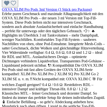
OXVA XLIM Pro Pods 3ml Version (3 Stück pro Packung)
Erlebe puren Geschmack und maximale Alltagstauglichkeit mit den
OXVA XLIM Pro Pods – der neuen 3 ml Version mit Top-Fill-
System. Diese Pods liefern nicht nur intensiven Geschmack,
sondern auch absolute Auslaufsicherheit und einfache Handhabung
– perfekt für unterwegs oder den täglichen Gebrauch. 💨✨ 🔥
Highlights im Überblick 3 ml Tankvolumen – mehr Dampfspaß,
weniger Nachfüllen. Komfortables Top-Fill-System – sauberes
Nachfüllen von oben, ohne Pod-Entnahme. Integrierte Mesh-Coils –
satter Geschmack, dichte Wolken und gleichmäßige Hitzeverteilung.
Vier Widerstände verfügbar: 0.4 Ω, 0.6 Ω, 0.8 Ω und 1.2 Ω – ideal
für RDL und MTL. Auslaufsicheres Design – optimierte
Dichtungen verhindern Liquidverlust. Transparentes Pod-Gehäuse –
Liquidstand jederzeit sichtbar. 🔌 Kompatibilität Die OXVA XLIM
Pro Pods sind mit fast allen Geräten der OXVA XLIM-Serie
kompatibel: XLIM Pro XLIM Pro 2 XLIM SQ Pro XLIM Go 2
XLIM SE u. v. m. ❗ Nicht kompatibel mit: OXVA XLIM C 🎯 Für
welchen Zugstil geeignet? 0.4 Ω / 0.6 Ω: Restriktives RDL –
intensiver Dampf und kräftiger Throat-Hit. 0.8 Ω / 1.2 Ω:
Klassisches MTL – feiner Geschmack und dezenter Dampf. So
findest du immer das perfekte Setup für deinen individuellen Zugstil.
🧴 Einfache Befüllung – so geht’s: Abdeckung anheben bzw.
Mundstück nach oben öffnen. Liquid in die seitliche Top-Fill-