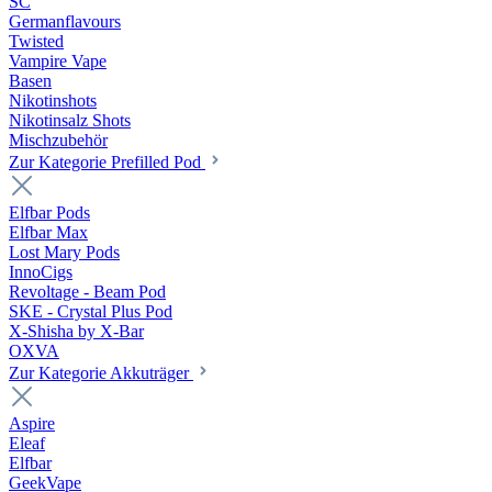
SC
Germanflavours
Twisted
Vampire Vape
Basen
Nikotinshots
Nikotinsalz Shots
Mischzubehör
Zur Kategorie Prefilled Pod
Elfbar Pods
Elfbar Max
Lost Mary Pods
InnoCigs
Revoltage - Beam Pod
SKE - Crystal Plus Pod
X-Shisha by X-Bar
OXVA
Zur Kategorie Akkuträger
Aspire
Eleaf
Elfbar
GeekVape