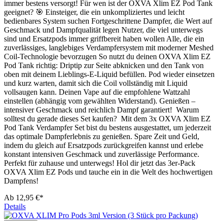
immer bestens versorgt! Für wen ist der OXVA Xlim EZ Pod Tank
geeignet? 🎯 Einsteiger, die ein unkompliziertes und leicht
bedienbares System suchen Fortgeschrittene Dampfer, die Wert auf
Geschmack und Dampfqualität legen Nutzer, die viel unterwegs
sind und Ersatzpods immer griffbereit haben wollen Alle, die ein
zuverlässiges, langlebiges Verdampfersystem mit moderner Meshed
Coil-Technologie bevorzugen So nutzt du deinen OXVA Xlim EZ
Pod Tank richtig: Driptip zur Seite abknicken und den Tank von
oben mit deinem Lieblings-E-Liquid befüllen. Pod wieder einsetzen
und kurz warten, damit sich die Coil vollständig mit Liquid
vollsaugen kann. Deinen Vape auf die empfohlene Wattzahl
einstellen (abhängig vom gewählten Widerstand). Genießen –
intensiver Geschmack und reichlich Dampf garantiert! Warum
solltest du gerade dieses Set kaufen? Mit dem 3x OXVA Xlim EZ
Pod Tank Verdampfer Set bist du bestens ausgestattet, um jederzeit
das optimale Dampferlebnis zu genießen. Spare Zeit und Geld,
indem du gleich auf Ersatzpods zurückgreifen kannst und erlebe
konstant intensiven Geschmack und zuverlässige Performance.
Perfekt für zuhause und unterwegs! Hol dir jetzt das 3er-Pack
OXVA Xlim EZ Pods und tauche ein in die Welt des hochwertigen
Dampfens!
Ab
12,95 €*
Details