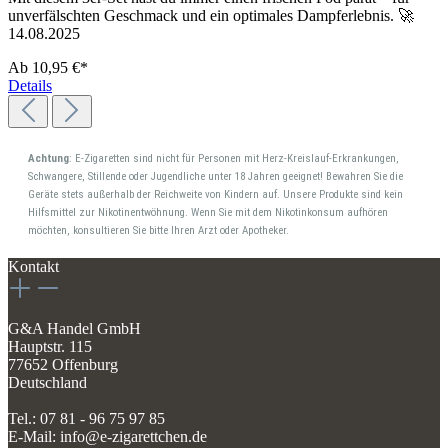
unverfälschten Geschmack und ein optimales Dampferlebnis. 🚀
14.08.2025
Ab
10,95 €*
Details
Achtung
: E-Zigaretten sind nicht für Personen mit Herz-Kreislauf-Erkrankungen,
Schwangere, Stillende oder Jugendliche unter 18 Jahren geeignet! Bewahren Sie die
Geräte stets außerhalb der Reichweite von Kindern auf. Unsere Produkte sind kein
Hilfsmittel zur Nikotinentwöhnung. Wenn Sie mit dem Nikotinkonsum aufhören
möchten, konsultieren Sie bitte Ihren Arzt oder Apotheker.
Kontakt
G&A Handel GmbH
Hauptstr. 115
77652 Offenburg
Deutschland
Tel.: 07 81 - 96 75 97 85
E-Mail: info@e-zigarettchen.de