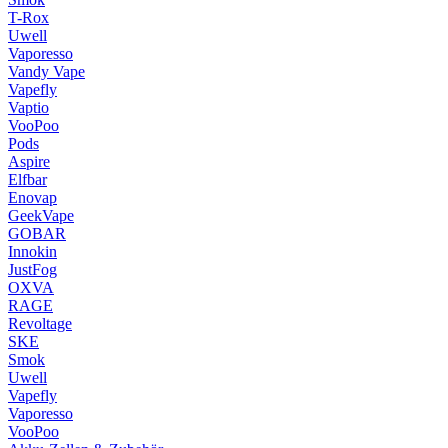
T-Rox
Uwell
Vaporesso
Vandy Vape
Vapefly
Vaptio
VooPoo
Pods
Aspire
Elfbar
Enovap
GeekVape
GOBAR
Innokin
JustFog
OXVA
RAGE
Revoltage
SKE
Smok
Uwell
Vapefly
Vaporesso
VooPoo