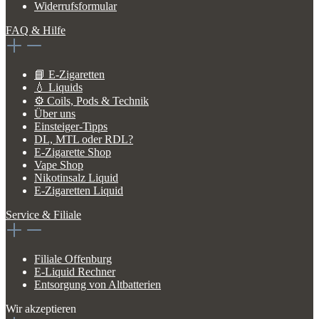
Widerrufsformular
FAQ & Hilfe
📘 E-Zigaretten
💧 Liquids
⚙️ Coils, Pods & Technik
Über uns
Einsteiger-Tipps
DL, MTL oder RDL?
E-Zigarette Shop
Vape Shop
Nikotinsalz Liquid
E-Zigaretten Liquid
Service & Filiale
Filiale Offenburg
E-Liquid Rechner
Entsorgung von Altbatterien
Wir akzeptieren