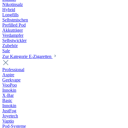
Nikotinsalz
Hybrid
Longfills
Selbstmischen
Prefilled Pod
Akkuträger
Verdampfer
Selbstwickler
Zubehör
Sale
Zur Kategorie E-Zigaretten
Professional
Aspire
Geekvape
VooPoo
Innokin
X-Bar
Basic
Innokin
JustFog
Joyetech
Vaptio
Pod-Systeme