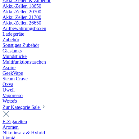
Akku-Zellen & Zubehör
Akku-Zellen 18650
Akku-Zellen 20700
Akku-Zellen 21700
Akku-Zellen 26650
Aufbewahrungsboxen
Ladegeräte
Zubehör
Sonstiges Zubehör
Glastanks
Mundstücke
Multifunktionstaschen
Aspire
GeekVape
Steam Crave
Oxva
Uwell
Vaporesso
Wotofo
Zur Kategorie Sale
E-Zigaretten
Aromen
Nikotinsalz & Hybrid
Liquid