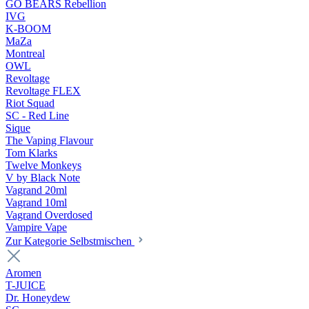
GO BEARS Rebellion
IVG
K-BOOM
MaZa
Montreal
OWL
Revoltage
Revoltage FLEX
Riot Squad
SC - Red Line
Sique
The Vaping Flavour
Tom Klarks
Twelve Monkeys
V by Black Note
Vagrand 20ml
Vagrand 10ml
Vagrand Overdosed
Vampire Vape
Zur Kategorie Selbstmischen
Aromen
T-JUICE
Dr. Honeydew