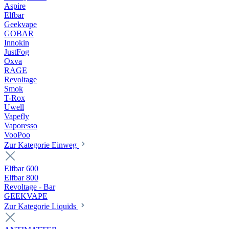
Aspire
Elfbar
Geekvape
GOBAR
Innokin
JustFog
Oxva
RAGE
Revoltage
Smok
T-Rox
Uwell
Vapefly
Vaporesso
VooPoo
Zur Kategorie Einweg
Elfbar 600
Elfbar 800
Revoltage - Bar
GEEKVAPE
Zur Kategorie Liquids