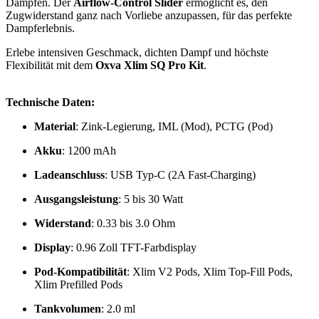
Dampfen. Der
Airflow-Control Slider
ermöglicht es, den
Zugwiderstand ganz nach Vorliebe anzupassen, für das perfekte
Dampferlebnis.
Erlebe intensiven Geschmack, dichten Dampf und höchste
Flexibilität mit dem
Oxva Xlim SQ Pro Kit
.
Technische Daten:
Material
: Zink-Legierung, IML (Mod), PCTG (Pod)
Akku
: 1200 mAh
Ladeanschluss
: USB Typ-C (2A Fast-Charging)
Ausgangsleistung
: 5 bis 30 Watt
Widerstand
: 0.33 bis 3.0 Ohm
Display
: 0.96 Zoll TFT-Farbdisplay
Pod-Kompatibilität
: Xlim V2 Pods, Xlim Top-Fill Pods,
Xlim Prefilled Pods
Tankvolumen
: 2.0 ml