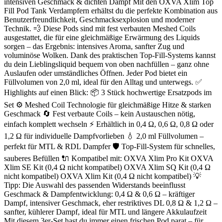
intensiven Geschmack & dichten Dampf Mit den OXVA Xlim Top
Fill Pod Tank Verdampfern erhältst du die perfekte Kombination aus
Benutzerfreundlichkeit, Geschmacksexplosion und moderner
Technik. 💨 Diese Pods sind mit fest verbauten Meshed Coils
ausgestattet, die für eine gleichmäßige Erwärmung des Liquids
sorgen – das Ergebnis: intensives Aroma, sanfter Zug und
voluminöse Wolken. Dank des praktischen Top-Fill-Systems kannst
du dein Lieblingsliquid bequem von oben nachfüllen – ganz ohne
Auslaufen oder umständliches Öffnen. Jeder Pod bietet ein
Füllvolumen von 2,0 ml, ideal für den Alltag und unterwegs. ✅
Highlights auf einen Blick: 📦 3 Stück hochwertige Ersatzpods im
Set ⚙️ Meshed Coil Technologie für gleichmäßige Hitze & starken
Geschmack 🔄 Fest verbaute Coils – kein Austauschen nötig,
einfach komplett wechseln ⚡ Erhältlich in 0,4 Ω, 0,6 Ω, 0,8 Ω oder
1,2 Ω für individuelle Dampfvorlieben 💧 2,0 ml Füllvolumen –
perfekt für MTL & RDL Dampfer 🛡️ Top-Fill-System für schnelles,
sauberes Befüllen 🔌 Kompatibel mit: OXVA Xlim Pro Kit OXVA
Xlim SE Kit (0,4 Ω nicht kompatibel) OXVA Xlim SQ Kit (0,4 Ω
nicht kompatibel) OXVA Xlim Kit (0,4 Ω nicht kompatibel) 💡
Tipp: Die Auswahl des passenden Widerstands beeinflusst
Geschmack & Dampfentwicklung: 0,4 Ω & 0,6 Ω – kräftiger
Dampf, intensiver Geschmack, eher restriktives DL 0,8 Ω & 1,2 Ω –
sanfter, kühlerer Dampf, ideal für MTL und längere Akkulaufzeit
Mit diesem 3er-Set hast du immer einen frischen Pod parat – für