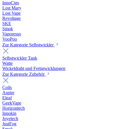
InnoCigs
Lost Mary
Lost Vape
Revoltage
SKE
Smok
Vaporesso
VooPoo
Zur Kategorie Selbstwickler
Selbstwickler Tank
Watte
Wickeldraht und Fertigwicklungen
Zur Kategorie Zubehör
Coils
Aspire
Eleaf
GeekVape
Horizontech
Innokin
Joyetech
JustFog
Smok