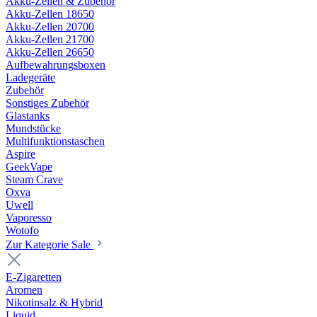
Akku-Zellen & Zubehör
Akku-Zellen 18650
Akku-Zellen 20700
Akku-Zellen 21700
Akku-Zellen 26650
Aufbewahrungsboxen
Ladegeräte
Zubehör
Sonstiges Zubehör
Glastanks
Mundstücke
Multifunktionstaschen
Aspire
GeekVape
Steam Crave
Oxva
Uwell
Vaporesso
Wotofo
Zur Kategorie Sale
E-Zigaretten
Aromen
Nikotinsalz & Hybrid
Liquid