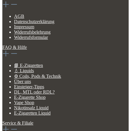
AGB
Datenschutzerklärung
Impressum
Widerrufsbelehrung
Widerrufsformular
FAQ & Hilfe
📘 E-Zigaretten
💧 Liquids
⚙️ Coils, Pods & Technik
Über uns
Einsteiger-Tipps
DL, MTL oder RDL?
E-Zigarette Shop
Vape Shop
Nikotinsalz Liquid
E-Zigaretten Liquid
Service & Filiale