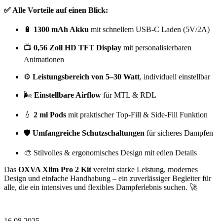
✅ Alle Vorteile auf einen Blick:
🔋
1300 mAh Akku
mit schnellem USB-C Laden (5V/2A)
📺
0,56 Zoll HD TFT Display
mit personalisierbaren
Animationen
⚙️
Leistungsbereich von 5–30 Watt
, individuell einstellbar
🌬
Einstellbare Airflow
für MTL & RDL
💧
2 ml Pods
mit praktischer Top-Fill & Side-Fill Funktion
🛡
Umfangreiche Schutzschaltungen
für sicheres Dampfen
🎨 Stilvolles & ergonomisches Design mit edlen Details
Das
OXVA Xlim Pro 2 Kit
vereint starke Leistung, modernes
Design und einfache Handhabung – ein zuverlässiger Begleiter für
alle, die ein intensives und flexibles Dampferlebnis suchen. 🚀
16.08.2025