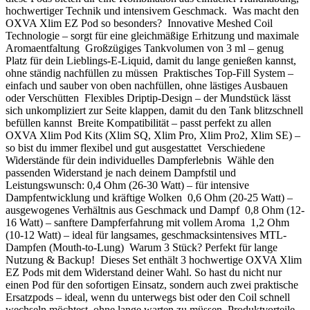
hochwertiger Technik und intensivem Geschmack. Was macht den
OXVA Xlim EZ Pod so besonders? Innovative Meshed Coil
Technologie – sorgt für eine gleichmäßige Erhitzung und maximale
Aromaentfaltung Großzügiges Tankvolumen von 3 ml – genug
Platz für dein Lieblings-E-Liquid, damit du lange genießen kannst,
ohne ständig nachfüllen zu müssen Praktisches Top-Fill System –
einfach und sauber von oben nachfüllen, ohne lästiges Ausbauen
oder Verschütten Flexibles Driptip-Design – der Mundstück lässt
sich unkompliziert zur Seite klappen, damit du den Tank blitzschnell
befüllen kannst Breite Kompatibilität – passt perfekt zu allen
OXVA Xlim Pod Kits (Xlim SQ, Xlim Pro, Xlim Pro2, Xlim SE) –
so bist du immer flexibel und gut ausgestattet Verschiedene
Widerstände für dein individuelles Dampferlebnis Wähle den
passenden Widerstand je nach deinem Dampfstil und
Leistungswunsch: 0,4 Ohm (26-30 Watt) – für intensive
Dampfentwicklung und kräftige Wolken 0,6 Ohm (20-25 Watt) –
ausgewogenes Verhältnis aus Geschmack und Dampf 0,8 Ohm (12-
16 Watt) – sanftere Dampferfahrung mit vollem Aroma 1,2 Ohm
(10-12 Watt) – ideal für langsames, geschmacksintensives MTL-
Dampfen (Mouth-to-Lung) Warum 3 Stück? Perfekt für lange
Nutzung & Backup! Dieses Set enthält 3 hochwertige OXVA Xlim
EZ Pods mit dem Widerstand deiner Wahl. So hast du nicht nur
einen Pod für den sofortigen Einsatz, sondern auch zwei praktische
Ersatzpods – ideal, wenn du unterwegs bist oder den Coil schnell
wechseln möchtest, ohne lange warten zu müssen. Produktvorteile