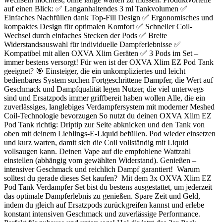
auf einen Blick: ✅ Langanhaltendes 3 ml Tankvolumen ✅
Einfaches Nachfüllen dank Top-Fill Design ✅ Ergonomisches und
kompaktes Design für optimalen Komfort ✅ Schneller Coil-
Wechsel durch einfaches Stecken der Pods ✅ Breite
Widerstandsauswahl für individuelle Dampferlebnisse ✅
Kompatibel mit allen OXVA Xlim Geräten ✅ 3 Pods im Set –
immer bestens versorgt! Für wen ist der OXVA Xlim EZ Pod Tank
geeignet? 🎯 Einsteiger, die ein unkompliziertes und leicht
bedienbares System suchen Fortgeschrittene Dampfer, die Wert auf
Geschmack und Dampfqualität legen Nutzer, die viel unterwegs
sind und Ersatzpods immer griffbereit haben wollen Alle, die ein
zuverlässiges, langlebiges Verdampfersystem mit moderner Meshed
Coil-Technologie bevorzugen So nutzt du deinen OXVA Xlim EZ
Pod Tank richtig: Driptip zur Seite abknicken und den Tank von
oben mit deinem Lieblings-E-Liquid befüllen. Pod wieder einsetzen
und kurz warten, damit sich die Coil vollständig mit Liquid
vollsaugen kann. Deinen Vape auf die empfohlene Wattzahl
einstellen (abhängig vom gewählten Widerstand). Genießen –
intensiver Geschmack und reichlich Dampf garantiert! Warum
solltest du gerade dieses Set kaufen? Mit dem 3x OXVA Xlim EZ
Pod Tank Verdampfer Set bist du bestens ausgestattet, um jederzeit
das optimale Dampferlebnis zu genießen. Spare Zeit und Geld,
indem du gleich auf Ersatzpods zurückgreifen kannst und erlebe
konstant intensiven Geschmack und zuverlässige Performance.