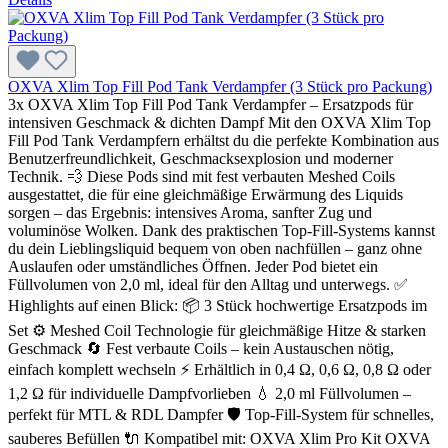
OXVA Xlim Top Fill Pod Tank Verdampfer (3 Stück pro Packung)
3x OXVA Xlim Top Fill Pod Tank Verdampfer – Ersatzpods für
intensiven Geschmack & dichten Dampf Mit den OXVA Xlim Top
Fill Pod Tank Verdampfern erhältst du die perfekte Kombination aus
Benutzerfreundlichkeit, Geschmacksexplosion und moderner
Technik. 💨 Diese Pods sind mit fest verbauten Meshed Coils
ausgestattet, die für eine gleichmäßige Erwärmung des Liquids
sorgen – das Ergebnis: intensives Aroma, sanfter Zug und
voluminöse Wolken. Dank des praktischen Top-Fill-Systems kannst
du dein Lieblingsliquid bequem von oben nachfüllen – ganz ohne
Auslaufen oder umständliches Öffnen. Jeder Pod bietet ein
Füllvolumen von 2,0 ml, ideal für den Alltag und unterwegs. ✅
Highlights auf einen Blick: 📦 3 Stück hochwertige Ersatzpods im
Set ⚙️ Meshed Coil Technologie für gleichmäßige Hitze & starken
Geschmack 🔄 Fest verbaute Coils – kein Austauschen nötig,
einfach komplett wechseln ⚡ Erhältlich in 0,4 Ω, 0,6 Ω, 0,8 Ω oder
1,2 Ω für individuelle Dampfvorlieben 💧 2,0 ml Füllvolumen –
perfekt für MTL & RDL Dampfer 🛡️ Top-Fill-System für schnelles,
sauberes Befüllen 🔌 Kompatibel mit: OXVA Xlim Pro Kit OXVA