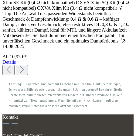
Xlim SE Kit (0,4 Ω nicht kompatibel) OXVA Xlim SQ Kit (0,4 Ω
nicht kompatibel) OXVA Xlim Kit (0,4 Ω nicht kompatibel) 💡
Tipp: Die Auswahl des passenden Widerstands beeinflusst
Geschmack & Dampfentwicklung: 0,4 Ω & 0,6 Ω – kräftiger
Dampf, intensiver Geschmack, eher restriktives DL 0,8 Ω & 1,2 Ω –
sanfter, kühlerer Dampf, ideal für MTL und längere Akkulaufzeit
Mit diesem 3er-Set hast du immer einen frischen Pod parat – für
unverfälschten Geschmack und ein optimales Dampferlebnis. 🚀
14.08.2025
Ab
10,95 €*
Details
Achtung
: E-Zigaretten sind nicht für Personen mit Herz-Kreislauf-Erkrankungen,
Schwangere, Stillende oder Jugendliche unter 18 Jahren geeignet! Bewahren Sie die
Geräte stets außerhalb der Reichweite von Kindern auf. Unsere Produkte sind kein
Hilfsmittel zur Nikotinentwöhnung. Wenn Sie mit dem Nikotinkonsum aufhören
möchten, konsultieren Sie bitte Ihren Arzt oder Apotheker.
Kontakt
G&A Handel GmbH