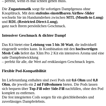
– perfekt, wenn es mal schnell gehen muss.
Die
Zugautomatik
sorgt für sofortigen Dampfgenuss ohne
Knopfdruck. Mit dem
stufenlos einstellbaren Airflow-Slider
wechseln Sie im Handumdrehen zwischen
MTL (Mouth-to-Lung)
und
RDL (Restricted-Direct-Lung)
,
ganz nach Ihrem persönlichen Geschmack.
Intensiver Geschmack & dichter Dampf
Das Kit bietet eine
Leistung von 5 bis 30 Watt
, die individuell
eingestellt werden kann. In Kombination mit den
hochwertigen
Mesh Coils
liefert das Xlim Pro 2 Kit ein intensives Aroma und eine
satte Dampfentwicklung
– perfekt für alle, die Wert auf erstklassigen Geschmack legen.
Flexible Pod-Kompatibilität
Im Lieferumfang enthalten sind zwei Pods mit
0,6 Ohm
und
0,8
Ohm
, die jeweils ein
2 ml Füllvolumen
bieten. Die Pods lassen
sich bequem über
Top-Fill oder Side-Fill
nachfüllen, ohne den Pod
komplett zu entfernen.
Die fest integrierten Coils sorgen für ein gleichbleibendes und
zuverlässiges Dampferlebnis.