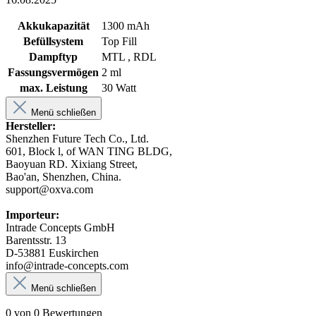
Akkukapazität
1300 mAh
Befüllsystem
Top Fill
Dampftyp
MTL , RDL
Fassungsvermögen
2 ml
max. Leistung
30 Watt
Menü schließen
Hersteller:
Shenzhen Future Tech Co., Ltd.
601, Block l, of WAN TING BLDG,
Baoyuan RD. Xixiang Street,
Bao'an, Shenzhen, China.
support@oxva.com
Importeur:
Intrade Concepts GmbH
Barentsstr. 13
D-53881 Euskirchen
info@intrade-concepts.com
Menü schließen
0 von 0 Bewertungen