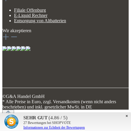
Filiale Offenburg
E-Liquid Rechner
Entsorgung von Altbatterien
Wir akzeptieren
©G&A Handel GmbH
* Alle Preise in Euro, zzgl. Versandkosten (wenn nicht anders
beschrieben) und inkl. gesetzlicher MwSt. in DE
×
(4.86 / 5)
SEHR GUT
Diese Website verwendet Cookies, um eine bestmögliche Erfahrung
27
Bewertungen bei SHOPVOTE
bieten zu können.
Mehr Informationen ...
Informationen zur Echtheit der Bewertungen