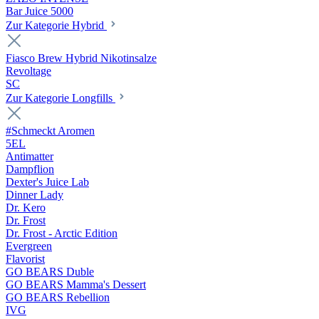
Bar Juice 5000
Zur Kategorie Hybrid
Fiasco Brew Hybrid Nikotinsalze
Revoltage
SC
Zur Kategorie Longfills
#Schmeckt Aromen
5EL
Antimatter
Dampflion
Dexter's Juice Lab
Dinner Lady
Dr. Kero
Dr. Frost
Dr. Frost - Arctic Edition
Evergreen
Flavorist
GO BEARS Duble
GO BEARS Mamma's Dessert
GO BEARS Rebellion
IVG