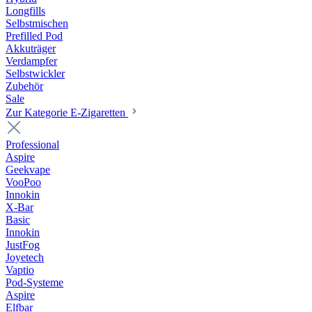
Longfills
Selbstmischen
Prefilled Pod
Akkuträger
Verdampfer
Selbstwickler
Zubehör
Sale
Zur Kategorie E-Zigaretten
Professional
Aspire
Geekvape
VooPoo
Innokin
X-Bar
Basic
Innokin
JustFog
Joyetech
Vaptio
Pod-Systeme
Aspire
Elfbar