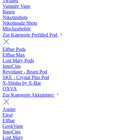
Twisted
Vampire Vape
Basen
Nikotinshots
Nikotinsalz Shots
Mischzubehör
Zur Kategorie Prefilled Pod
Elfbar Pods
Elfbar Max
Lost Mary Pods
InnoCigs
Revoltage - Beam Pod
SKE - Crystal Plus Pod
X-Shisha by X-Bar
OXVA
Zur Kategorie Akkuträger
Aspire
Eleaf
Elfbar
GeekVape
InnoCigs
Lost Mary