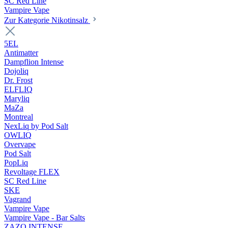
SC Red Line
Vampire Vape
Zur Kategorie Nikotinsalz
5EL
Antimatter
Dampflion Intense
Dojoliq
Dr. Frost
ELFLIQ
Maryliq
MaZa
Montreal
NexLiq by Pod Salt
OWLIQ
Overvape
Pod Salt
PopLiq
Revoltage FLEX
SC Red Line
SKE
Vagrand
Vampire Vape
Vampire Vape - Bar Salts
ZAZO INTENSE