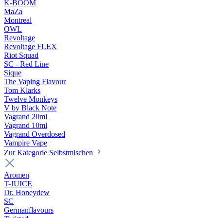
K-BOOM
MaZa
Montreal
OWL
Revoltage
Revoltage FLEX
Riot Squad
SC - Red Line
Sique
The Vaping Flavour
Tom Klarks
Twelve Monkeys
V by Black Note
Vagrand 20ml
Vagrand 10ml
Vagrand Overdosed
Vampire Vape
Zur Kategorie Selbstmischen
Aromen
T-JUICE
Dr. Honeydew
SC
Germanflavours