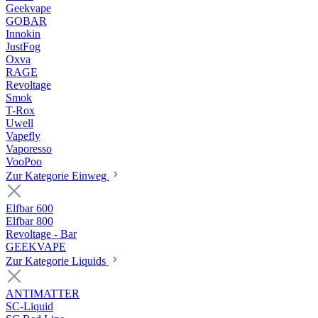
Geekvape
GOBAR
Innokin
JustFog
Oxva
RAGE
Revoltage
Smok
T-Rox
Uwell
Vapefly
Vaporesso
VooPoo
Zur Kategorie Einweg
Elfbar 600
Elfbar 800
Revoltage - Bar
GEEKVAPE
Zur Kategorie Liquids
ANTIMATTER
SC-Liquid