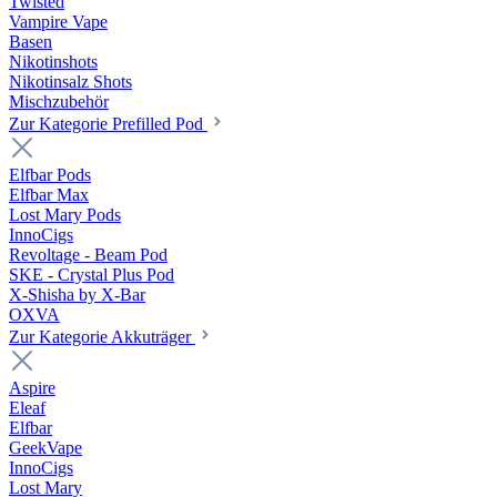
Twisted
Vampire Vape
Basen
Nikotinshots
Nikotinsalz Shots
Mischzubehör
Zur Kategorie Prefilled Pod
Elfbar Pods
Elfbar Max
Lost Mary Pods
InnoCigs
Revoltage - Beam Pod
SKE - Crystal Plus Pod
X-Shisha by X-Bar
OXVA
Zur Kategorie Akkuträger
Aspire
Eleaf
Elfbar
GeekVape
InnoCigs
Lost Mary