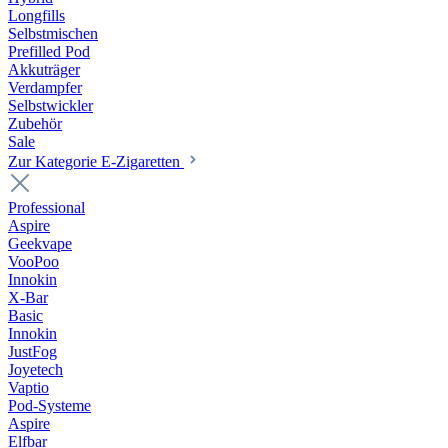
Longfills
Selbstmischen
Prefilled Pod
Akkuträger
Verdampfer
Selbstwickler
Zubehör
Sale
Zur Kategorie E-Zigaretten
Professional
Aspire
Geekvape
VooPoo
Innokin
X-Bar
Basic
Innokin
JustFog
Joyetech
Vaptio
Pod-Systeme
Aspire
Elfbar