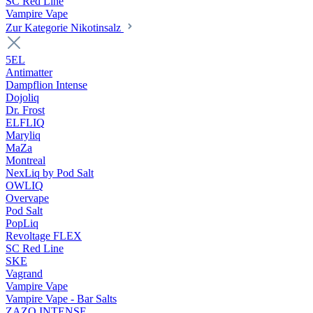
SC Red Line
Vampire Vape
Zur Kategorie Nikotinsalz
5EL
Antimatter
Dampflion Intense
Dojoliq
Dr. Frost
ELFLIQ
Maryliq
MaZa
Montreal
NexLiq by Pod Salt
OWLIQ
Overvape
Pod Salt
PopLiq
Revoltage FLEX
SC Red Line
SKE
Vagrand
Vampire Vape
Vampire Vape - Bar Salts
ZAZO INTENSE