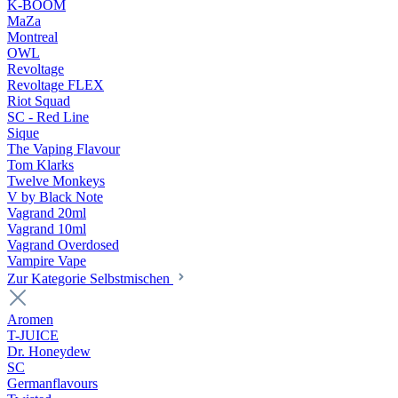
K-BOOM
MaZa
Montreal
OWL
Revoltage
Revoltage FLEX
Riot Squad
SC - Red Line
Sique
The Vaping Flavour
Tom Klarks
Twelve Monkeys
V by Black Note
Vagrand 20ml
Vagrand 10ml
Vagrand Overdosed
Vampire Vape
Zur Kategorie Selbstmischen
Aromen
T-JUICE
Dr. Honeydew
SC
Germanflavours