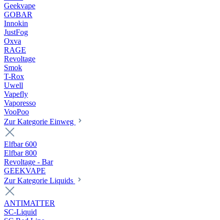
Geekvape
GOBAR
Innokin
JustFog
Oxva
RAGE
Revoltage
Smok
T-Rox
Uwell
Vapefly
Vaporesso
VooPoo
Zur Kategorie Einweg
Elfbar 600
Elfbar 800
Revoltage - Bar
GEEKVAPE
Zur Kategorie Liquids
ANTIMATTER
SC-Liquid