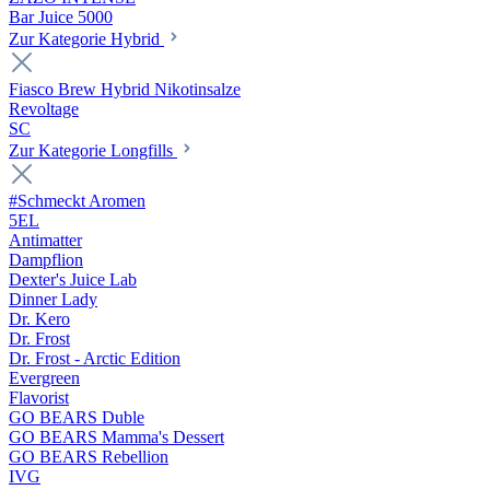
Bar Juice 5000
Zur Kategorie Hybrid
Fiasco Brew Hybrid Nikotinsalze
Revoltage
SC
Zur Kategorie Longfills
#Schmeckt Aromen
5EL
Antimatter
Dampflion
Dexter's Juice Lab
Dinner Lady
Dr. Kero
Dr. Frost
Dr. Frost - Arctic Edition
Evergreen
Flavorist
GO BEARS Duble
GO BEARS Mamma's Dessert
GO BEARS Rebellion
IVG