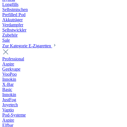
Longfills
Selbstmischen
Prefilled Pod
Akkuträger
Verdampfer
Selbstwickler
Zubehör
Sale
Zur Kategorie E-Zigaretten
Professional
Aspire
Geekvape
VooPoo
Innokin
X-Bar
Basic
Innokin
JustFog
Joyetech
Vaptio
Pod-Systeme
Aspire
Elfbar