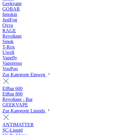
Geekvape
GOBAR
Innokin
JustFog
Oxva
RAGE
Revoltage
Smok
T-Rox
Uwell
Vapefly
Vaporesso
VooPoo
Zur Kategorie Einweg
Elfbar 600
Elfbar 800
Revoltage - Bar
GEEKVAPE
Zur Kategorie Liquids
ANTIMATTER
SC-Liquid