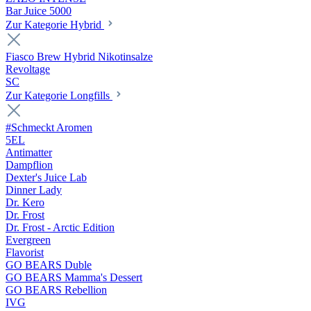
Bar Juice 5000
Zur Kategorie Hybrid
Fiasco Brew Hybrid Nikotinsalze
Revoltage
SC
Zur Kategorie Longfills
#Schmeckt Aromen
5EL
Antimatter
Dampflion
Dexter's Juice Lab
Dinner Lady
Dr. Kero
Dr. Frost
Dr. Frost - Arctic Edition
Evergreen
Flavorist
GO BEARS Duble
GO BEARS Mamma's Dessert
GO BEARS Rebellion
IVG