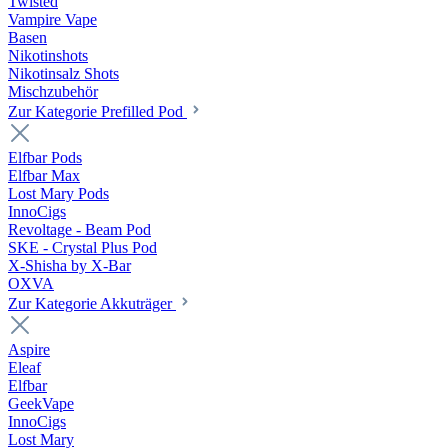
Twisted
Vampire Vape
Basen
Nikotinshots
Nikotinsalz Shots
Mischzubehör
Zur Kategorie Prefilled Pod
Elfbar Pods
Elfbar Max
Lost Mary Pods
InnoCigs
Revoltage - Beam Pod
SKE - Crystal Plus Pod
X-Shisha by X-Bar
OXVA
Zur Kategorie Akkuträger
Aspire
Eleaf
Elfbar
GeekVape
InnoCigs
Lost Mary