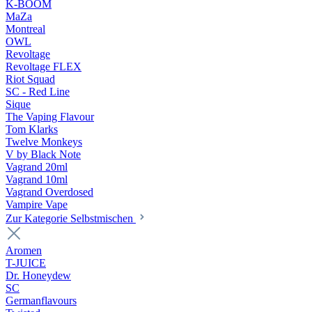
K-BOOM
MaZa
Montreal
OWL
Revoltage
Revoltage FLEX
Riot Squad
SC - Red Line
Sique
The Vaping Flavour
Tom Klarks
Twelve Monkeys
V by Black Note
Vagrand 20ml
Vagrand 10ml
Vagrand Overdosed
Vampire Vape
Zur Kategorie Selbstmischen
Aromen
T-JUICE
Dr. Honeydew
SC
Germanflavours