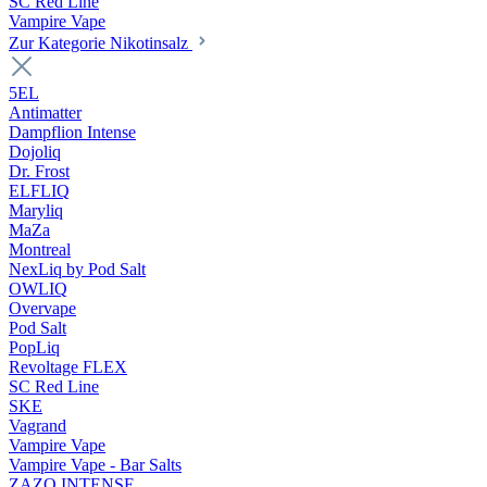
SC Red Line
Vampire Vape
Zur Kategorie Nikotinsalz
5EL
Antimatter
Dampflion Intense
Dojoliq
Dr. Frost
ELFLIQ
Maryliq
MaZa
Montreal
NexLiq by Pod Salt
OWLIQ
Overvape
Pod Salt
PopLiq
Revoltage FLEX
SC Red Line
SKE
Vagrand
Vampire Vape
Vampire Vape - Bar Salts
ZAZO INTENSE