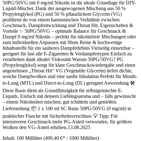
50PG/50VG mit 0 mg/ml Nikotin ist die ideale Grundlage für DIY-
Liquid-Mischer. Dank der ausgewogenen Mischung aus 50 %
Propylenglykol (PG) und 50 % pflanzlichem Glycerin (VG)
profitierst du von einem harmonischen Verhältnis zwischen
Geschmack, Dampfentwicklung und Throat Hit. Eigenschaften &
Vorteile ✨ 50PG/50VG – optimale Balance für Geschmack &
Dampf 0 mg/ml Nikotin – perfekt für nikotinfreie Mischungen oder
zum individuellen Anpassen mit Shots Reine & hochwertige
Inhaltsstoffe für ein sauberes Dampferlebnis Vielseitig einsetzbar –
geeignet für fast alle E-Zigaretten & Verdampfertypen Einfach zu
verarbeiten dank idealer Viskosität Warum 50PG/50VG? PG
(Propylenglykol) sorgt für klare Geschmackswiedergabe und einen
angenehmen „Throat Hit“ VG (Vegetable Glycerin) liefert dichte,
weiche Dampfwolken und eine sanfte Inhalation Perfekt für Mouth-
to-Lung (MTL) und Direct-to-Lung (DL) geeignet Anwendung 🛠️
Diese Basis dient als Grundflüssigkeit für selbstgemischte E-
Liquids. Einfach mit deinem Lieblingsaroma und – falls gewünscht
– einem Nikotinshot mischen, gut schütteln und genießen.
Lieferumfang 📦 1 x 100 ml SC Basis 50PG/50VG (0 mg/ml) in
praktischer Flasche mit Sicherheitsverschluss 💡 Tipp: Für
intensiveren Geschmack mehr PG-Anteil verwenden, für größere
Wolken den VG-Anteil erhöhen.13.08.2025
Inhalt:
100 Milliliter
(499,40 €* / 1000 Milliliter)