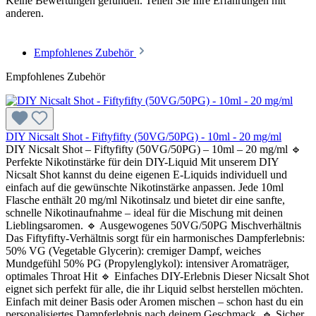
Keine Bewertungen gefunden. Teilen Sie Ihre Erfahrungen mit
anderen.
Empfohlenes Zubehör
Empfohlenes Zubehör
DIY Nicsalt Shot - Fiftyfifty (50VG/50PG) - 10ml - 20 mg/ml
DIY Nicsalt Shot – Fiftyfifty (50VG/50PG) – 10ml – 20 mg/ml 🔹
Perfekte Nikotinstärke für dein DIY-Liquid Mit unserem DIY
Nicsalt Shot kannst du deine eigenen E-Liquids individuell und
einfach auf die gewünschte Nikotinstärke anpassen. Jede 10ml
Flasche enthält 20 mg/ml Nikotinsalz und bietet dir eine sanfte,
schnelle Nikotinaufnahme – ideal für die Mischung mit deinen
Lieblingsaromen. 🔹 Ausgewogenes 50VG/50PG Mischverhältnis
Das Fiftyfifty-Verhältnis sorgt für ein harmonisches Dampferlebnis:
50% VG (Vegetable Glycerin): cremiger Dampf, weiches
Mundgefühl 50% PG (Propylenglykol): intensiver Aromaträger,
optimales Throat Hit 🔹 Einfaches DIY-Erlebnis Dieser Nicsalt Shot
eignet sich perfekt für alle, die ihr Liquid selbst herstellen möchten.
Einfach mit deiner Basis oder Aromen mischen – schon hast du ein
personalisiertes Dampferlebnis nach deinem Geschmack. 🔹 Sicher