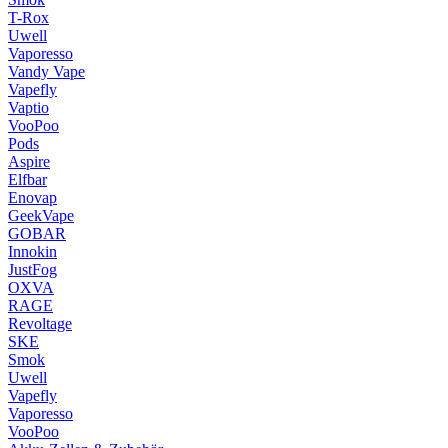
T-Rox
Uwell
Vaporesso
Vandy Vape
Vapefly
Vaptio
VooPoo
Pods
Aspire
Elfbar
Enovap
GeekVape
GOBAR
Innokin
JustFog
OXVA
RAGE
Revoltage
SKE
Smok
Uwell
Vapefly
Vaporesso
VooPoo