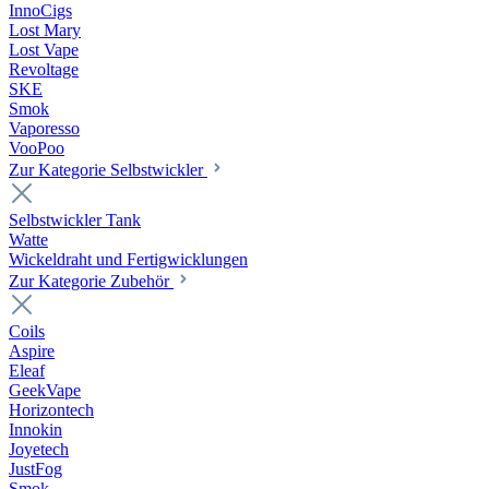
InnoCigs
Lost Mary
Lost Vape
Revoltage
SKE
Smok
Vaporesso
VooPoo
Zur Kategorie Selbstwickler
Selbstwickler Tank
Watte
Wickeldraht und Fertigwicklungen
Zur Kategorie Zubehör
Coils
Aspire
Eleaf
GeekVape
Horizontech
Innokin
Joyetech
JustFog
Smok