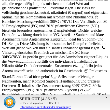
alle, die regelmäßig Liquids mischen und dabei Wert auf
gleichbleibende Qualität und Flexibilität legen. Die Basis ist
vollständig geschmacksneutral, nikotinfrei (0 mg/ml) und eignet sich
optimal für die Kombination mit Aromen und Nikotinshots. ⚖️
Beliebtes Mischungsverhältnis 30PG / 70VG Das Verhältnis von 30
% Propylenglycol (PG) und 70 % pflanzlichem Glycerin (VG)
bietet ein besonders angenehmes Dampferlebnis: Dichte, weiche
Dampfentwicklung durch hohen VG-Anteil 💨 Saubere und klare
Aromaentfaltung Angenehmes Zuggefühl, ideal für Subohm- und
DL-Setups Diese Mischung ist besonders bei Dampfern beliebt, die
Wert auf große Wolken und ein sanftes Inhalationsgefühl legen. 🔧
Vielseitig einsetzbar & einfach zu mischen Die SC Base
30PG/70VG ist perfekt geeignet für: das Anmischen eigener Liquids
die Verwendung mit Shortfills die individuelle Einstellung der
Nikotinstärke Dank der neutralen Zusammensetzung bleibt jedes
Aroma unverfälscht und authentisch im Geschmack. 📦 Praktisches
50-ml-Format Ideal für regelmäßige Selbstmischer Weniger
Nachkaufen, mehr Komfort Saubere Handhabung und präzises
Dosieren 🧾 Inhaltsstoffe Zusammensetzung 30PG/70VG 30 %
Propylenglycol (PG) 70 % pflanzliches Glycerin (VG) ✅
Produktdetails auf einen Blick Nikotingehalt: 0 mg/ml Inhalt: 50 ml
×
(4.86 / 5)
SEHR GUT
Geschmack: neutral Verwendung: Liquid-Basis zum Mischen
27
Bewertungen bei SHOPVOTE
Inhalt:
50 Milliliter
(659,00 €* / 1000 Milliliter)
Informationen zur Echtheit der Bewertungen