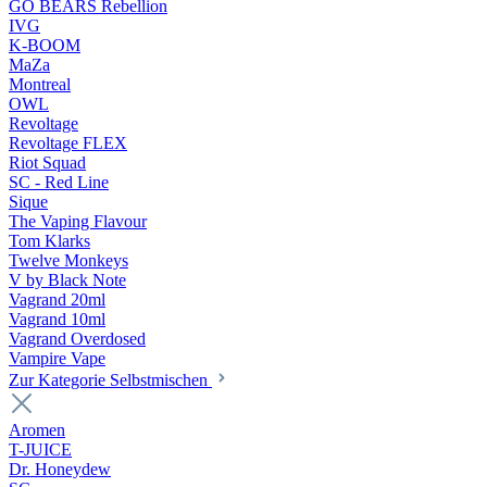
GO BEARS Rebellion
IVG
K-BOOM
MaZa
Montreal
OWL
Revoltage
Revoltage FLEX
Riot Squad
SC - Red Line
Sique
The Vaping Flavour
Tom Klarks
Twelve Monkeys
V by Black Note
Vagrand 20ml
Vagrand 10ml
Vagrand Overdosed
Vampire Vape
Zur Kategorie Selbstmischen
Aromen
T-JUICE
Dr. Honeydew