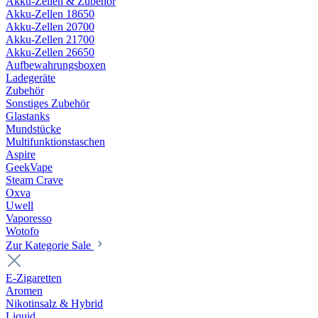
Akku-Zellen & Zubehör
Akku-Zellen 18650
Akku-Zellen 20700
Akku-Zellen 21700
Akku-Zellen 26650
Aufbewahrungsboxen
Ladegeräte
Zubehör
Sonstiges Zubehör
Glastanks
Mundstücke
Multifunktionstaschen
Aspire
GeekVape
Steam Crave
Oxva
Uwell
Vaporesso
Wotofo
Zur Kategorie Sale
E-Zigaretten
Aromen
Nikotinsalz & Hybrid
Liquid