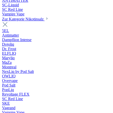
ANTIMATTER
SC-Liquid
SC Red Line
Vampire Vape
Zur Kategorie Nikotinsalz
5EL
Antimatter
Dampflion Intense
Dojoliq
Dr. Frost
ELFLIQ
Maryliq
MaZa
Montreal
NexLiq by Pod Salt
OWLIQ
Overvape
Pod Salt
PopLiq
Revoltage FLEX
SC Red Line
SKE
Vagrand
Vampire Vape