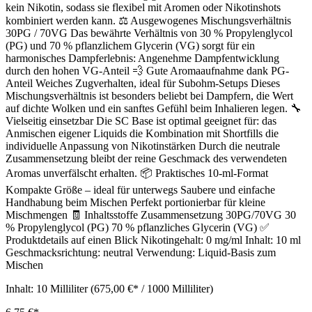
kein Nikotin, sodass sie flexibel mit Aromen oder Nikotinshots
kombiniert werden kann. ⚖️ Ausgewogenes Mischungsverhältnis
30PG / 70VG Das bewährte Verhältnis von 30 % Propylenglycol
(PG) und 70 % pflanzlichem Glycerin (VG) sorgt für ein
harmonisches Dampferlebnis: Angenehme Dampfentwicklung
durch den hohen VG-Anteil 💨 Gute Aromaaufnahme dank PG-
Anteil Weiches Zugverhalten, ideal für Subohm-Setups Dieses
Mischungsverhältnis ist besonders beliebt bei Dampfern, die Wert
auf dichte Wolken und ein sanftes Gefühl beim Inhalieren legen. 🔧
Vielseitig einsetzbar Die SC Base ist optimal geeignet für: das
Anmischen eigener Liquids die Kombination mit Shortfills die
individuelle Anpassung von Nikotinstärken Durch die neutrale
Zusammensetzung bleibt der reine Geschmack des verwendeten
Aromas unverfälscht erhalten. 📦 Praktisches 10-ml-Format
Kompakte Größe – ideal für unterwegs Saubere und einfache
Handhabung beim Mischen Perfekt portionierbar für kleine
Mischmengen 🧾 Inhaltsstoffe Zusammensetzung 30PG/70VG 30
% Propylenglycol (PG) 70 % pflanzliches Glycerin (VG) ✅
Produktdetails auf einen Blick Nikotingehalt: 0 mg/ml Inhalt: 10 ml
Geschmacksrichtung: neutral Verwendung: Liquid-Basis zum
Mischen
Inhalt:
10 Milliliter
(675,00 €* / 1000 Milliliter)