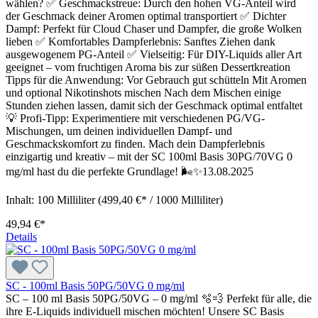
wählen? ✅ Geschmackstreue: Durch den hohen VG-Anteil wird
der Geschmack deiner Aromen optimal transportiert ✅ Dichter
Dampf: Perfekt für Cloud Chaser und Dampfer, die große Wolken
lieben ✅ Komfortables Dampferlebnis: Sanftes Ziehen dank
ausgewogenem PG-Anteil ✅ Vielseitig: Für DIY-Liquids aller Art
geeignet – vom fruchtigen Aroma bis zur süßen Dessertkreation
Tipps für die Anwendung: Vor Gebrauch gut schütteln Mit Aromen
und optional Nikotinshots mischen Nach dem Mischen einige
Stunden ziehen lassen, damit sich der Geschmack optimal entfaltet
💡 Profi-Tipp: Experimentiere mit verschiedenen PG/VG-
Mischungen, um deinen individuellen Dampf- und
Geschmackskomfort zu finden. Mach dein Dampferlebnis
einzigartig und kreativ – mit der SC 100ml Basis 30PG/70VG 0
mg/ml hast du die perfekte Grundlage! 🌬️✨13.08.2025
Inhalt:
100 Milliliter
(499,40 €* / 1000 Milliliter)
49,94 €*
Details
SC - 100ml Basis 50PG/50VG 0 mg/ml
SC – 100 ml Basis 50PG/50VG – 0 mg/ml 🫧💨 Perfekt für alle, die
ihre E-Liquids individuell mischen möchten! Unsere SC Basis