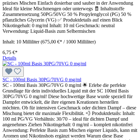
präzises Mischen Einfach dosierbar und sauber in der Anwendung
Ideal für kleine Mischmengen oder unterwegs 🧾 Inhaltsstoffe
Zusammensetzung 50PG/50VG 50 % Propylenglycol (PG) 50 %
pflanzliches Glycerin (VG) ✅ Produktdetails auf einen Blick
Nikotingehalt: 0 mg/ml Inhalt: 10 ml Geschmack: neutral
Verwendung: Liquid-Basis zum Selbermischen
Inhalt:
10 Milliliter
(675,00 €* / 1000 Milliliter)
6,75 €*
Details
SC - 100ml Basis 30PG/70VG 0 mg/ml
SC - 100ml Basis 30PG/70VG 0 mg/ml 🌟 Erlebe die perfekte
Grundlage für dein individuelles Liquid mit der SC 100ml Basis
30PG/70VG 0 mg/ml! Diese hochwertige Base wurde speziell für
Dampfer entwickelt, die ihre eigenen Kreationen herstellen
möchten. Ob für intensiven Geschmack oder dichten Dampf – diese
Mischung bietet dir maximale Flexibilität. 💨 Produktdetails: Inhalt:
100 ml PG/VG Verhältnis: 30/70 – ideal für dichten Dampf und
angenehmes Ziehen Nikotingehalt: 0 mg/ml – komplett nikotinfrei
Anwendung: Perfekte Basis zum Mischen eigener Liquids, kann mit
Aromen und Nikotinshots ergänzt werden Warum diese Base