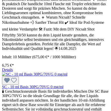
& praktisch Die handliche 10ml Flasche mit Tropfer erleichtert das
Dosieren und sorgt für präzises Mischen. So kannst du deine
Lieblingsaromen optimal kombinieren, ohne Kompromisse beim
Geschmack einzugehen. 🔹 Warum Nicsalt? Schnelle
Nikotinaufnahme 💨 Sanfter Throat Hit ✔️ Ideal für Pod-Systeme
und kleine Verdampfer 🛠️ Fazit: Mit dem DIY Nicsalt Shot
Fiftyfifty 50/50 kannst du dein Liquid kreativ gestalten, die
Nikotinstärke selbst bestimmen und ein gleichmäßiges, intensives
Dampferlebnis genießen. Perfekt für alle Dampfer, die Wert auf
Individualität und Qualität legen! 🌟14.08.2025
Inhalt:
10 Milliliter
(675,00 €* / 1000 Milliliter)
6,75 €*
Details
SC - 10 ml Basis 30PG/70VG 0 mg/ml
🧪 Geschmacksneutrale Basis für individuelles Mischen Die SC Base
30PG/70VG ist die ideale Grundlage für alle, die ihre Liquids
individuell anpassen möchten. In der handlichen 10-ml-Abfüllung
eignet sich diese Base sowohl für Einsteiger als auch für erfahrene
Selbstmischer. Sie ist vollständig geschmacksneutral und enthält