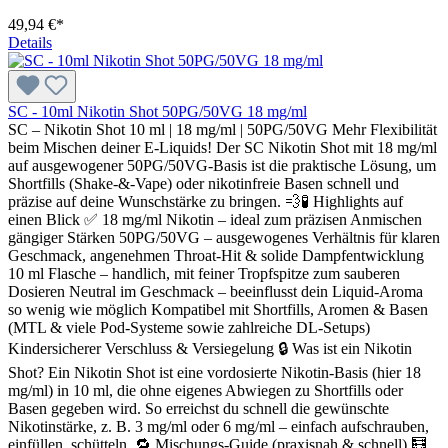
49,94 €*
Details
SC - 10ml Nikotin Shot 50PG/50VG 18 mg/ml
SC – Nikotin Shot 10 ml | 18 mg/ml | 50PG/50VG Mehr Flexibilität
beim Mischen deiner E-Liquids! Der SC Nikotin Shot mit 18 mg/ml
auf ausgewogener 50PG/50VG-Basis ist die praktische Lösung, um
Shortfills (Shake-&-Vape) oder nikotinfreie Basen schnell und
präzise auf deine Wunschstärke zu bringen. 💨🧪 Highlights auf
einen Blick ✅ 18 mg/ml Nikotin – ideal zum präzisen Anmischen
gängiger Stärken 50PG/50VG – ausgewogenes Verhältnis für klaren
Geschmack, angenehmen Throat-Hit & solide Dampfentwicklung
10 ml Flasche – handlich, mit feiner Tropfspitze zum sauberen
Dosieren Neutral im Geschmack – beeinflusst dein Liquid-Aroma
so wenig wie möglich Kompatibel mit Shortfills, Aromen & Basen
(MTL & viele Pod-Systeme sowie zahlreiche DL-Setups)
Kindersicherer Verschluss & Versiegelung 🔒 Was ist ein Nikotin
Shot? Ein Nikotin Shot ist eine vordosierte Nikotin-Basis (hier 18
mg/ml) in 10 ml, die ohne eigenes Abwiegen zu Shortfills oder
Basen gegeben wird. So erreichst du schnell die gewünschte
Nikotinstärke, z. B. 3 mg/ml oder 6 mg/ml – einfach aufschrauben,
einfüllen, schütteln. 🔁 Mischungs-Guide (praxisnah & schnell) 🧮