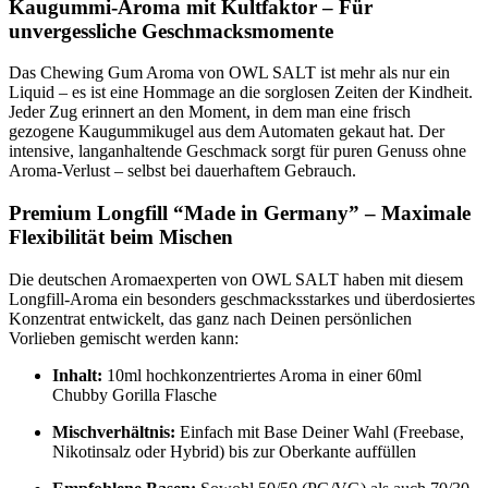
Kaugummi-Aroma mit Kultfaktor – Für
unvergessliche Geschmacksmomente
Das Chewing Gum Aroma von OWL SALT ist mehr als nur ein
Liquid – es ist eine Hommage an die sorglosen Zeiten der Kindheit.
Jeder Zug erinnert an den Moment, in dem man eine frisch
gezogene Kaugummikugel aus dem Automaten gekaut hat. Der
intensive, langanhaltende Geschmack sorgt für puren Genuss ohne
Aroma-Verlust – selbst bei dauerhaftem Gebrauch.
Premium Longfill “Made in Germany” – Maximale
Flexibilität beim Mischen
Die deutschen Aromaexperten von OWL SALT haben mit diesem
Longfill-Aroma ein besonders geschmacksstarkes und überdosiertes
Konzentrat entwickelt, das ganz nach Deinen persönlichen
Vorlieben gemischt werden kann:
Inhalt:
10ml hochkonzentriertes Aroma in einer 60ml
Chubby Gorilla Flasche
Mischverhältnis:
Einfach mit Base Deiner Wahl (Freebase,
Nikotinsalz oder Hybrid) bis zur Oberkante auffüllen