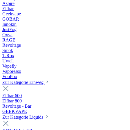
Aspire
Elfbar
Geekvape
GOBAR
Innokin
JustFog
Oxva
RAGE
Revoltage
Smok
T-Rox
Uwell
Vapefly
Vaporesso
VooPoo
Zur Kategorie Einweg
Elfbar 600
Elfbar 800
Revoltage - Bar
GEEKVAPE
Zur Kategorie Liquids