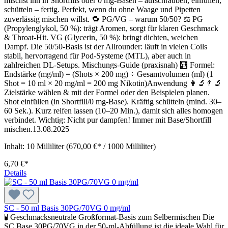
mischst ihn in Shortfills oder 0 mg-Basen – aufschrauben, einfüllen,
schütteln – fertig. Perfekt, wenn du ohne Waage und Pipetten
zuverlässig mischen willst. 🔁 PG/VG – warum 50/50? ⚖️ PG
(Propylenglykol, 50 %): trägt Aromen, sorgt für klaren Geschmack
& Throat-Hit. VG (Glycerin, 50 %): bringt dichten, weichen
Dampf. Die 50/50-Basis ist der Allrounder: läuft in vielen Coils
stabil, hervorragend für Pod-Systeme (MTL), aber auch in
zahlreichen DL-Setups. Mischungs-Guide (praxisnah) 🧮 Formel:
Endstärke (mg/ml) = (Shots × 200 mg) ÷ Gesamtvolumen (ml) (1
Shot = 10 ml × 20 mg/ml = 200 mg Nikotin)Anwendung 👩‍🔬👨‍🔬
Zielstärke wählen & mit der Formel oder den Beispielen planen.
Shot einfüllen (in Shortfill/0 mg-Base). Kräftig schütteln (mind. 30–
60 Sek.). Kurz reifen lassen (10–20 Min.), damit sich alles homogen
verbindet. Wichtig: Nicht pur dampfen! Immer mit Base/Shortfill
mischen.13.08.2025
Inhalt:
10 Milliliter
(670,00 €* / 1000 Milliliter)
6,70 €*
Details
SC - 50 ml Basis 30PG/70VG 0 mg/ml
🧪 Geschmacksneutrale Großformat-Basis zum Selbermischen Die
SC Base 30PG/70VG in der 50-ml-Abfüllung ist die ideale Wahl für