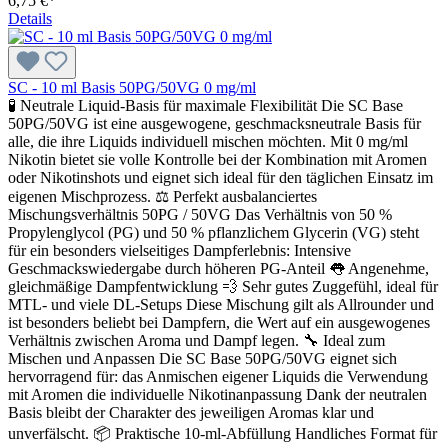
6,75 €*
Details
SC - 10 ml Basis 50PG/50VG 0 mg/ml
🧪 Neutrale Liquid-Basis für maximale Flexibilität Die SC Base
50PG/50VG ist eine ausgewogene, geschmacksneutrale Basis für
alle, die ihre Liquids individuell mischen möchten. Mit 0 mg/ml
Nikotin bietet sie volle Kontrolle bei der Kombination mit Aromen
oder Nikotinshots und eignet sich ideal für den täglichen Einsatz im
eigenen Mischprozess. ⚖️ Perfekt ausbalanciertes
Mischungsverhältnis 50PG / 50VG Das Verhältnis von 50 %
Propylenglycol (PG) und 50 % pflanzlichem Glycerin (VG) steht
für ein besonders vielseitiges Dampferlebnis: Intensive
Geschmackswiedergabe durch höheren PG-Anteil 👅 Angenehme,
gleichmäßige Dampfentwicklung 💨 Sehr gutes Zuggefühl, ideal für
MTL- und viele DL-Setups Diese Mischung gilt als Allrounder und
ist besonders beliebt bei Dampfern, die Wert auf ein ausgewogenes
Verhältnis zwischen Aroma und Dampf legen. 🔧 Ideal zum
Mischen und Anpassen Die SC Base 50PG/50VG eignet sich
hervorragend für: das Anmischen eigener Liquids die Verwendung
mit Aromen die individuelle Nikotinanpassung Dank der neutralen
Basis bleibt der Charakter des jeweiligen Aromas klar und
unverfälscht. 📦 Praktische 10-ml-Abfüllung Handliches Format für