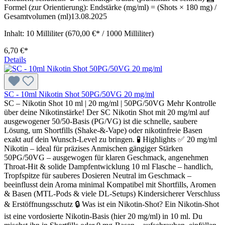
Formel (zur Orientierung): Endstärke (mg/ml) = (Shots × 180 mg) /
Gesamtvolumen (ml)13.08.2025
Inhalt:
10 Milliliter
(670,00 €* / 1000 Milliliter)
6,70 €*
Details
SC - 10ml Nikotin Shot 50PG/50VG 20 mg/ml
SC – Nikotin Shot 10 ml | 20 mg/ml | 50PG/50VG Mehr Kontrolle
über deine Nikotinstärke! Der SC Nikotin Shot mit 20 mg/ml auf
ausgewogener 50/50-Basis (PG/VG) ist die schnelle, saubere
Lösung, um Shortfills (Shake-&-Vape) oder nikotinfreie Basen
exakt auf dein Wunsch-Level zu bringen. 🧪 Highlights ✅ 20 mg/ml
Nikotin – ideal für präzises Anmischen gängiger Stärken
50PG/50VG – ausgewogen für klaren Geschmack, angenehmen
Throat-Hit & solide Dampfentwicklung 10 ml Flasche – handlich,
Tropfspitze für sauberes Dosieren Neutral im Geschmack –
beeinflusst dein Aroma minimal Kompatibel mit Shortfills, Aromen
& Basen (MTL-Pods & viele DL-Setups) Kindersicherer Verschluss
& Erstöffnungs­schutz 🔒 Was ist ein Nikotin-Shot? Ein Nikotin-Shot
ist eine vordosierte Nikotin-Basis (hier 20 mg/ml) in 10 ml. Du