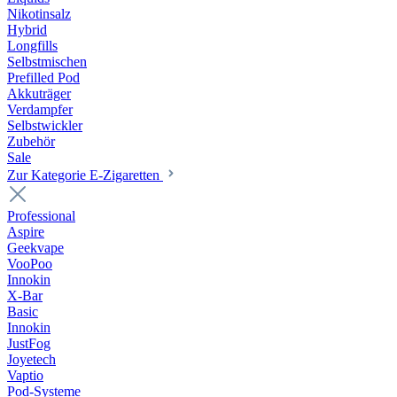
Nikotinsalz
Hybrid
Longfills
Selbstmischen
Prefilled Pod
Akkuträger
Verdampfer
Selbstwickler
Zubehör
Sale
Zur Kategorie E-Zigaretten
Professional
Aspire
Geekvape
VooPoo
Innokin
X-Bar
Basic
Innokin
JustFog
Joyetech
Vaptio
Pod-Systeme