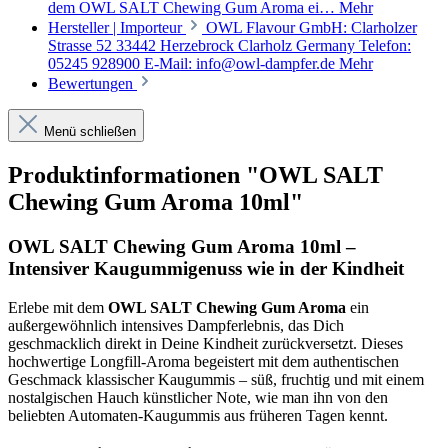
dem OWL SALT Chewing Gum Aroma ei…
Mehr
Hersteller | Importeur
OWL Flavour GmbH: Clarholzer
Strasse 52 33442 Herzebrock Clarholz Germany Telefon:
05245 928900 E-Mail: info@owl-dampfer.de
Mehr
Bewertungen
Menü schließen
Produktinformationen "OWL SALT
Chewing Gum Aroma 10ml"
OWL SALT Chewing Gum Aroma 10ml –
Intensiver Kaugummigenuss wie in der Kindheit
Erlebe mit dem
OWL SALT Chewing Gum Aroma
ein
außergewöhnlich intensives Dampferlebnis, das Dich
geschmacklich direkt in Deine Kindheit zurückversetzt. Dieses
hochwertige Longfill-Aroma begeistert mit dem authentischen
Geschmack klassischer Kaugummis – süß, fruchtig und mit einem
nostalgischen Hauch künstlicher Note, wie man ihn von den
beliebten Automaten-Kaugummis aus früheren Tagen kennt.