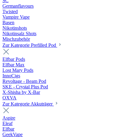
SC
Germanflavours
Twisted
Vampire Vape
Basen
Nikotinshots
Nikotinsalz Shots
Mischzubehör
Zur Kategorie Prefilled Pod
Elfbar Pods
Elfbar Max
Lost Mary Pods
InnoCigs
Revoltage - Beam Pod
SKE - Crystal Plus Pod
X-Shisha by X-Bar
OXVA
Zur Kategorie Akkuträger
Aspire
Eleaf
Elfbar
GeekVape