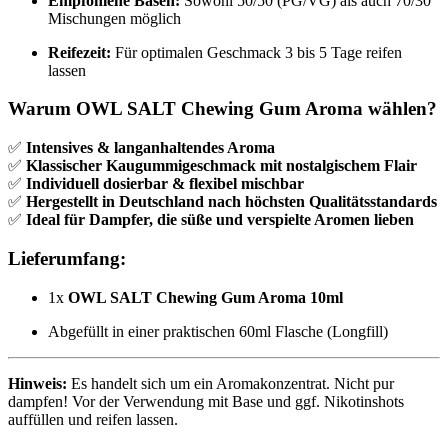
Empfohlene Basen:
Sowohl 50/50 (PG/VG) als auch 70/30
Mischungen möglich
Reifezeit:
Für optimalen Geschmack 3 bis 5 Tage reifen
lassen
Warum OWL SALT Chewing Gum Aroma wählen?
✅
Intensives & langanhaltendes Aroma
✅
Klassischer Kaugummigeschmack mit nostalgischem Flair
✅
Individuell dosierbar & flexibel mischbar
✅
Hergestellt in Deutschland nach höchsten Qualitätsstandards
✅
Ideal für Dampfer, die süße und verspielte Aromen lieben
Lieferumfang:
1x
OWL SALT Chewing Gum Aroma 10ml
Abgefüllt in einer praktischen 60ml Flasche (Longfill)
Hinweis:
Es handelt sich um ein Aromakonzentrat. Nicht pur
dampfen! Vor der Verwendung mit Base und ggf. Nikotinshots
auffüllen und reifen lassen.