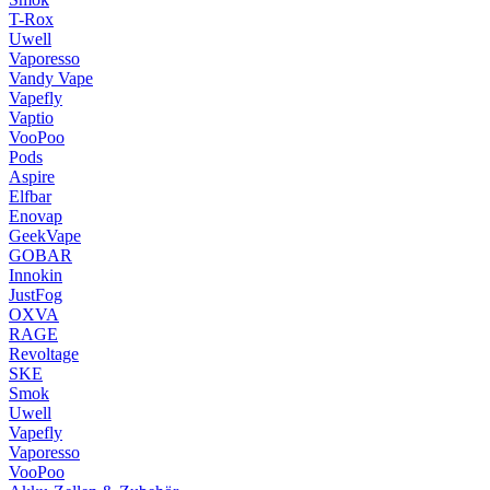
T-Rox
Uwell
Vaporesso
Vandy Vape
Vapefly
Vaptio
VooPoo
Pods
Aspire
Elfbar
Enovap
GeekVape
GOBAR
Innokin
JustFog
OXVA
RAGE
Revoltage
SKE
Smok
Uwell
Vapefly
Vaporesso
VooPoo