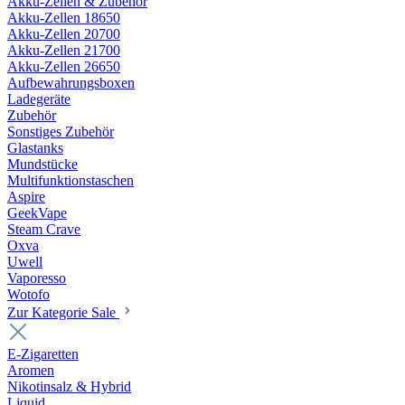
Akku-Zellen & Zubehör
Akku-Zellen 18650
Akku-Zellen 20700
Akku-Zellen 21700
Akku-Zellen 26650
Aufbewahrungsboxen
Ladegeräte
Zubehör
Sonstiges Zubehör
Glastanks
Mundstücke
Multifunktionstaschen
Aspire
GeekVape
Steam Crave
Oxva
Uwell
Vaporesso
Wotofo
Zur Kategorie Sale
E-Zigaretten
Aromen
Nikotinsalz & Hybrid
Liquid