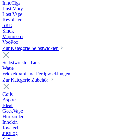
InnoCigs
Lost Mary
Lost Vape
Revoltage
SKE
Smok
Vaporesso
VooPoo
Zur Kategorie Selbstwickler
Selbstwickler Tank
Watte
Wickeldraht und Fertigwicklungen
Zur Kategorie Zubehör
Coils
Aspire
Eleaf
GeekVape
Horizontech
Innokin
Joyetech
JustFog
Smok