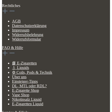
Rechtliches
AGB
Datenschutzerklärung
Impressum
Widerrufsbelehrung
Widerrufsformular
FAQ & Hilfe
📘 E-Zigaretten
💧 Liquids
⚙️ Coils, Pods & Technik
Über uns
Einsteiger-Tipps
DL, MTL oder RDL?
E-Zigarette Shop
Vape Shop
Nikotinsalz Liquid
E-Zigaretten Liquid