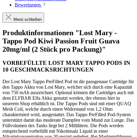
Bewertungen
Menü schließen
Produktinformationen "Lost Mary -
Tappo Pod Kiwi Passion Fruit Guava
20mg/ml (2 Stück pro Packung)"
VORBEFÜLLTE LOST MARY TAPPO PODS IN
10 GESCHMACKSRICHTUNGEN
Der Lost Mary Tappo PreFilled Pod ist die passgenaue Cartridge für
den Tappo Akku von Lost Mary, welcher sich durch eine Kapazität
von 750 mAh auszeichnet. Optional können die Cartridges auch mit
dem ELFBAR Elfa Akku genutzt werden, der ebenso hier in
unserem Shop erhältlich ist. Die Tappo Pods sind mit einer QUAQ
Mesh Coil, welche durch einen Widerstand von 1,2 Ohm
charakterisiert wird, ausgestattet. Das Tappo PreFilled Pod-System
unterstützt damit das moderate Dampfen vom Mund zur Lunge. Das
Füllvolumen des Tanks liegt bei 2 Millilitern. Die Pods werden
entsprechend vorbefüllt mit Nikotinsalz Liquid in einer
Nikotinkonzentration von 20 mg/ml geliefert. Bei Markteinführung