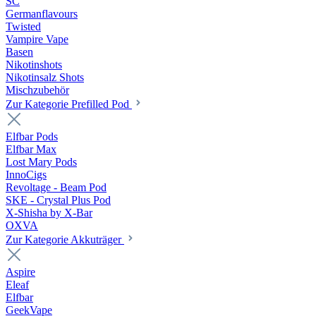
SC
Germanflavours
Twisted
Vampire Vape
Basen
Nikotinshots
Nikotinsalz Shots
Mischzubehör
Zur Kategorie Prefilled Pod
Elfbar Pods
Elfbar Max
Lost Mary Pods
InnoCigs
Revoltage - Beam Pod
SKE - Crystal Plus Pod
X-Shisha by X-Bar
OXVA
Zur Kategorie Akkuträger
Aspire
Eleaf
Elfbar
GeekVape