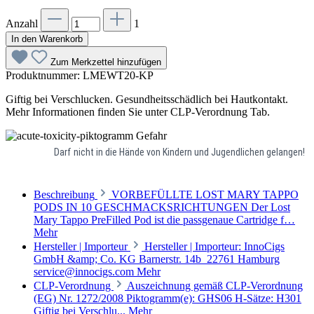
Anzahl
1
In den Warenkorb
Zum Merkzettel hinzufügen
Produktnummer:
LMEWT20-KP
Giftig bei Verschlucken. Gesundheitsschädlich bei Hautkontakt.
Mehr Informationen finden Sie unter CLP-Verordnung Tab.
Gefahr
Darf nicht in die Hände von Kindern und Jugendlichen gelangen!
Beschreibung
VORBEFÜLLTE LOST MARY TAPPO
PODS IN 10 GESCHMACKSRICHTUNGEN Der Lost
Mary Tappo PreFilled Pod ist die passgenaue Cartridge f…
Mehr
Hersteller | Importeur
Hersteller | Importeur: InnoCigs
GmbH &amp; Co. KG Barnerstr. 14b 22761 Hamburg
service@innocigs.com
Mehr
CLP-Verordnung
Auszeichnung gemäß CLP-Verordnung
(EG) Nr. 1272/2008 Piktogramm(e): GHS06 H-Sätze: H301
Giftig bei Verschlu...
Mehr