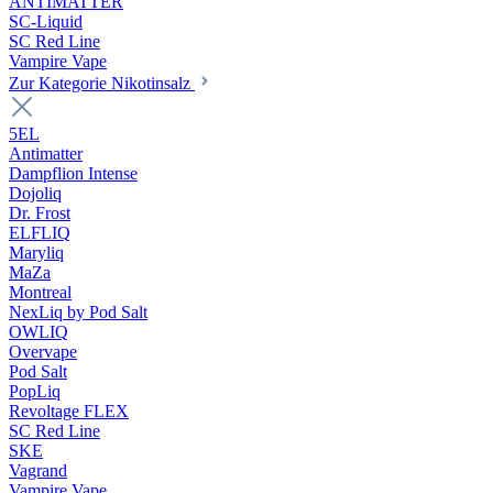
ANTIMATTER
SC-Liquid
SC Red Line
Vampire Vape
Zur Kategorie Nikotinsalz
5EL
Antimatter
Dampflion Intense
Dojoliq
Dr. Frost
ELFLIQ
Maryliq
MaZa
Montreal
NexLiq by Pod Salt
OWLIQ
Overvape
Pod Salt
PopLiq
Revoltage FLEX
SC Red Line
SKE
Vagrand
Vampire Vape