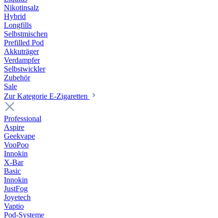
Nikotinsalz
Hybrid
Longfills
Selbstmischen
Prefilled Pod
Akkuträger
Verdampfer
Selbstwickler
Zubehör
Sale
Zur Kategorie E-Zigaretten
Professional
Aspire
Geekvape
VooPoo
Innokin
X-Bar
Basic
Innokin
JustFog
Joyetech
Vaptio
Pod-Systeme