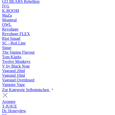
GO BEARS Rebellion
IVG
K-BOOM
MaZa
Montreal
OWL
Revoltage
Revoltage FLEX
Riot Squad
SC - Red Line
Sique
The Vaping Flavour
Tom Klarks
Twelve Monkeys
V by Black Note
Vagrand 20ml
Vagrand 10ml
Vagrand Overdosed
Vampire Vape
Zur Kategorie Selbstmischen
Aromen
T-JUICE
Dr. Honeydew