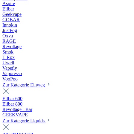
Aspire
Elfbar
Geekvape
GOBAR
Innokin
JustFog
Oxva
RAGE
Revoltage
Smok
T-Rox
Uwell
Vapefly
Vaporesso
VooPoo
Zur Kategorie Einweg
Elfbar 600
Elfbar 800
Revoltage - Bar
GEEKVAPE
Zur Kategorie Liquids