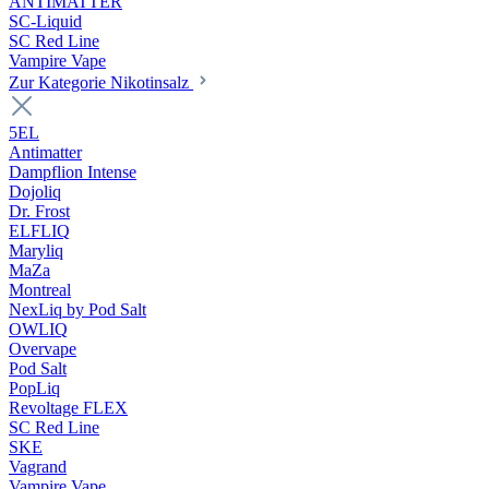
ANTIMATTER
SC-Liquid
SC Red Line
Vampire Vape
Zur Kategorie Nikotinsalz
5EL
Antimatter
Dampflion Intense
Dojoliq
Dr. Frost
ELFLIQ
Maryliq
MaZa
Montreal
NexLiq by Pod Salt
OWLIQ
Overvape
Pod Salt
PopLiq
Revoltage FLEX
SC Red Line
SKE
Vagrand
Vampire Vape