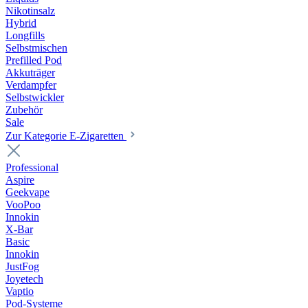
Nikotinsalz
Hybrid
Longfills
Selbstmischen
Prefilled Pod
Akkuträger
Verdampfer
Selbstwickler
Zubehör
Sale
Zur Kategorie E-Zigaretten
Professional
Aspire
Geekvape
VooPoo
Innokin
X-Bar
Basic
Innokin
JustFog
Joyetech
Vaptio
Pod-Systeme