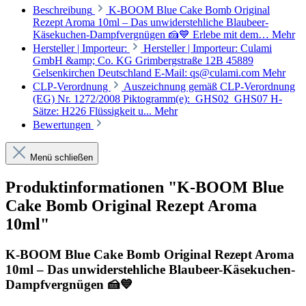
Beschreibung
K-BOOM Blue Cake Bomb Original
Rezept Aroma 10ml – Das unwiderstehliche Blaubeer-
Käsekuchen-Dampfvergnügen 🍰💙 Erlebe mit dem…
Mehr
Hersteller | Importeur:
Hersteller | Importeur: Culami
GmbH &amp; Co. KG Grimbergstraße 12B 45889
Gelsenkirchen Deutschland E-Mail: qs@culami.com
Mehr
CLP-Verordnung
Auszeichnung gemäß CLP-Verordnung
(EG) Nr. 1272/2008 Piktogramm(e): GHS02 GHS07 H-
Sätze: H226 Flüssigkeit u...
Mehr
Bewertungen
Menü schließen
Produktinformationen "K-BOOM Blue
Cake Bomb Original Rezept Aroma
10ml"
K-BOOM Blue Cake Bomb Original Rezept Aroma
10ml – Das unwiderstehliche Blaubeer-Käsekuchen-
Dampfvergnügen 🍰💙