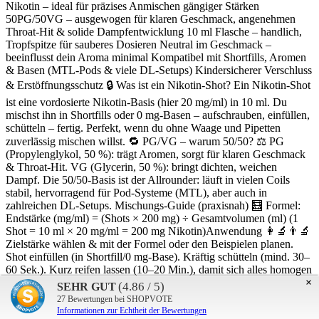
Nikotin – ideal für präzises Anmischen gängiger Stärken
50PG/50VG – ausgewogen für klaren Geschmack, angenehmen
Throat-Hit & solide Dampfentwicklung 10 ml Flasche – handlich,
Tropfspitze für sauberes Dosieren Neutral im Geschmack –
beeinflusst dein Aroma minimal Kompatibel mit Shortfills, Aromen
& Basen (MTL-Pods & viele DL-Setups) Kindersicherer Verschluss
& Erstöffnungs­schutz 🔒 Was ist ein Nikotin-Shot? Ein Nikotin-Shot
ist eine vordosierte Nikotin-Basis (hier 20 mg/ml) in 10 ml. Du
mischst ihn in Shortfills oder 0 mg-Basen – aufschrauben, einfüllen,
schütteln – fertig. Perfekt, wenn du ohne Waage und Pipetten
zuverlässig mischen willst. 🔁 PG/VG – warum 50/50? ⚖️ PG
(Propylenglykol, 50 %): trägt Aromen, sorgt für klaren Geschmack
& Throat-Hit. VG (Glycerin, 50 %): bringt dichten, weichen
Dampf. Die 50/50-Basis ist der Allrounder: läuft in vielen Coils
stabil, hervorragend für Pod-Systeme (MTL), aber auch in
zahlreichen DL-Setups. Mischungs-Guide (praxisnah) 🧮 Formel:
Endstärke (mg/ml) = (Shots × 200 mg) ÷ Gesamtvolumen (ml) (1
Shot = 10 ml × 20 mg/ml = 200 mg Nikotin)Anwendung 👩‍🔬👨‍🔬
Zielstärke wählen & mit der Formel oder den Beispielen planen.
Shot einfüllen (in Shortfill/0 mg-Base). Kräftig schütteln (mind. 30–
60 Sek.). Kurz reifen lassen (10–20 Min.), damit sich alles homogen
verbindet. Wichtig: Nicht pur dampfen! Immer mit Base/Shortfill
×
(4.86 / 5)
SEHR GUT
mischen.13.08.2025
27
Bewertungen bei SHOPVOTE
Informationen zur Echtheit der Bewertungen