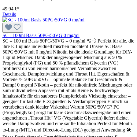
49,94 €*
Details
SC - 100ml Basis 50PG/50VG 0 mg/ml
SC – 100 ml Basis 50PG/50VG – 0 mg/ml 🫧💨 Perfekt für alle, die
ihre E-Liquids individuell mischen möchten! Unsere SC Basis
50PG/50VG mit 0 mg/ml Nikotin ist die ideale Grundlage für DIY-
Liquid-Mischer. Dank der ausgewogenen Mischung aus 50 %
Propylenglykol (PG) und 50 % pflanzlichem Glycerin (VG)
profitierst du von einem harmonischen Verhältnis zwischen
Geschmack, Dampfentwicklung und Throat Hit. Eigenschaften &
Vorteile ✨ 50PG/50VG – optimale Balance für Geschmack &
Dampf 0 mg/ml Nikotin – perfekt für nikotinfreie Mischungen oder
zum individuellen Anpassen mit Shots Reine & hochwertige
Inhaltsstoffe für ein sauberes Dampferlebnis Vielseitig einsetzbar –
geeignet für fast alle E-Zigaretten & Verdampfertypen Einfach zu
verarbeiten dank idealer Viskosität Warum 50PG/50VG? PG
(Propylenglykol) sorgt für klare Geschmackswiedergabe und einen
angenehmen „Throat Hit“ VG (Vegetable Glycerin) liefert dichte,
weiche Dampfwolken und eine sanfte Inhalation Perfekt für Mouth-
to-Lung (MTL) und Direct-to-Lung (DL) geeignet Anwendung 🛠️