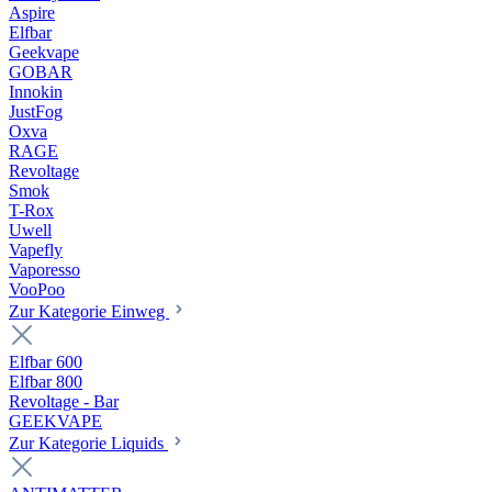
Aspire
Elfbar
Geekvape
GOBAR
Innokin
JustFog
Oxva
RAGE
Revoltage
Smok
T-Rox
Uwell
Vapefly
Vaporesso
VooPoo
Zur Kategorie Einweg
Elfbar 600
Elfbar 800
Revoltage - Bar
GEEKVAPE
Zur Kategorie Liquids