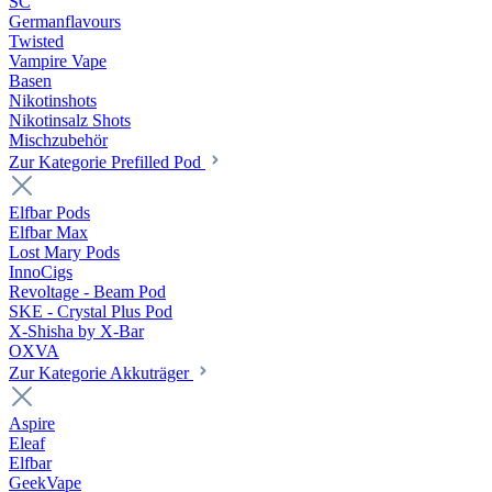
SC
Germanflavours
Twisted
Vampire Vape
Basen
Nikotinshots
Nikotinsalz Shots
Mischzubehör
Zur Kategorie Prefilled Pod
Elfbar Pods
Elfbar Max
Lost Mary Pods
InnoCigs
Revoltage - Beam Pod
SKE - Crystal Plus Pod
X-Shisha by X-Bar
OXVA
Zur Kategorie Akkuträger
Aspire
Eleaf
Elfbar
GeekVape