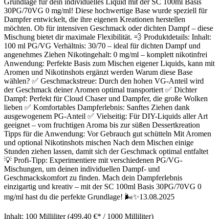
Grundlage für dein individuelles Liquid mit der SC 100ml Basis
30PG/70VG 0 mg/ml! Diese hochwertige Base wurde speziell für
Dampfer entwickelt, die ihre eigenen Kreationen herstellen
möchten. Ob für intensiven Geschmack oder dichten Dampf – diese
Mischung bietet dir maximale Flexibilität. 💨 Produktdetails: Inhalt:
100 ml PG/VG Verhältnis: 30/70 – ideal für dichten Dampf und
angenehmes Ziehen Nikotingehalt: 0 mg/ml – komplett nikotinfrei
Anwendung: Perfekte Basis zum Mischen eigener Liquids, kann mit
Aromen und Nikotinshots ergänzt werden Warum diese Base
wählen? ✅ Geschmackstreue: Durch den hohen VG-Anteil wird
der Geschmack deiner Aromen optimal transportiert ✅ Dichter
Dampf: Perfekt für Cloud Chaser und Dampfer, die große Wolken
lieben ✅ Komfortables Dampferlebnis: Sanftes Ziehen dank
ausgewogenem PG-Anteil ✅ Vielseitig: Für DIY-Liquids aller Art
geeignet – vom fruchtigen Aroma bis zur süßen Dessertkreation
Tipps für die Anwendung: Vor Gebrauch gut schütteln Mit Aromen
und optional Nikotinshots mischen Nach dem Mischen einige
Stunden ziehen lassen, damit sich der Geschmack optimal entfaltet
💡 Profi-Tipp: Experimentiere mit verschiedenen PG/VG-
Mischungen, um deinen individuellen Dampf- und
Geschmackskomfort zu finden. Mach dein Dampferlebnis
einzigartig und kreativ – mit der SC 100ml Basis 30PG/70VG 0
mg/ml hast du die perfekte Grundlage! 🌬️✨13.08.2025
Inhalt:
100 Milliliter
(499,40 €* / 1000 Milliliter)