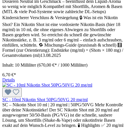
Dosieren Neutral im Geschmack – beeinflusst dein Liquid-Aroma
so wenig wie möglich Kompatibel mit Shortfills, Aromen & Basen
(MTL & viele Pod-Systeme sowie zahlreiche DL-Setups)
Kindersicherer Verschluss & Versiegelung 🔒 Was ist ein Nikotin
Shot? Ein Nikotin Shot ist eine vordosierte Nikotin-Basis (hier 18
mg/ml) in 10 ml, die ohne eigenes Abwiegen zu Shortfills oder
Basen gegeben wird. So erreichst du schnell die gewünschte
Nikotinstärke, z. B. 3 mg/ml oder 6 mg/ml – einfach aufschrauben,
einfüllen, schütteln. 🔁 Mischungs-Guide (praxisnah & schnell) 🧮
Formel (zur Orientierung): Endstärke (mg/ml) = (Shots × 180 mg) /
Gesamtvolumen (ml)13.08.2025
Inhalt:
10 Milliliter
(670,00 €* / 1000 Milliliter)
6,70 €*
Details
SC - 10ml Nikotin Shot 50PG/50VG 20 mg/ml
SC – Nikotin Shot 10 ml | 20 mg/ml | 50PG/50VG Mehr Kontrolle
über deine Nikotinstärke! Der SC Nikotin Shot mit 20 mg/ml auf
ausgewogener 50/50-Basis (PG/VG) ist die schnelle, saubere
Lösung, um Shortfills (Shake-&-Vape) oder nikotinfreie Basen
exakt auf dein Wunsch-Level zu bringen. 🧪 Highlights ✅ 20 mg/ml