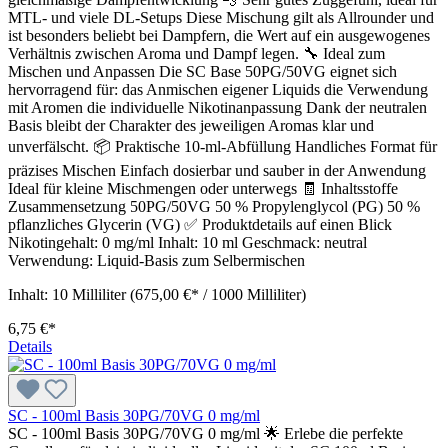
MTL- und viele DL-Setups Diese Mischung gilt als Allrounder und
ist besonders beliebt bei Dampfern, die Wert auf ein ausgewogenes
Verhältnis zwischen Aroma und Dampf legen. 🔧 Ideal zum
Mischen und Anpassen Die SC Base 50PG/50VG eignet sich
hervorragend für: das Anmischen eigener Liquids die Verwendung
mit Aromen die individuelle Nikotinanpassung Dank der neutralen
Basis bleibt der Charakter des jeweiligen Aromas klar und
unverfälscht. 📦 Praktische 10-ml-Abfüllung Handliches Format für
präzises Mischen Einfach dosierbar und sauber in der Anwendung
Ideal für kleine Mischmengen oder unterwegs 🧾 Inhaltsstoffe
Zusammensetzung 50PG/50VG 50 % Propylenglycol (PG) 50 %
pflanzliches Glycerin (VG) ✅ Produktdetails auf einen Blick
Nikotingehalt: 0 mg/ml Inhalt: 10 ml Geschmack: neutral
Verwendung: Liquid-Basis zum Selbermischen
Inhalt:
10 Milliliter
(675,00 €* / 1000 Milliliter)
6,75 €*
Details
SC - 100ml Basis 30PG/70VG 0 mg/ml
SC - 100ml Basis 30PG/70VG 0 mg/ml 🌟 Erlebe die perfekte