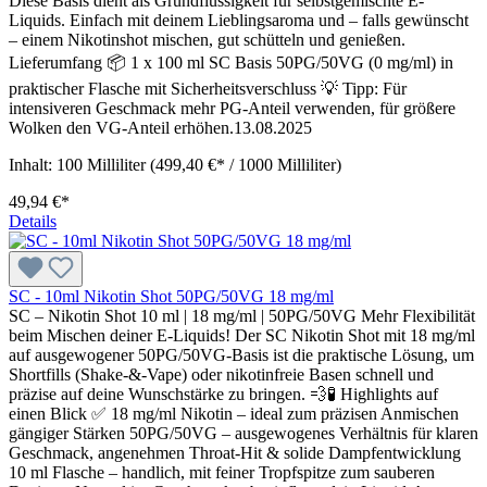
Diese Basis dient als Grundflüssigkeit für selbstgemischte E-
Liquids. Einfach mit deinem Lieblingsaroma und – falls gewünscht
– einem Nikotinshot mischen, gut schütteln und genießen.
Lieferumfang 📦 1 x 100 ml SC Basis 50PG/50VG (0 mg/ml) in
praktischer Flasche mit Sicherheitsverschluss 💡 Tipp: Für
intensiveren Geschmack mehr PG-Anteil verwenden, für größere
Wolken den VG-Anteil erhöhen.13.08.2025
Inhalt:
100 Milliliter
(499,40 €* / 1000 Milliliter)
49,94 €*
Details
SC - 10ml Nikotin Shot 50PG/50VG 18 mg/ml
SC – Nikotin Shot 10 ml | 18 mg/ml | 50PG/50VG Mehr Flexibilität
beim Mischen deiner E-Liquids! Der SC Nikotin Shot mit 18 mg/ml
auf ausgewogener 50PG/50VG-Basis ist die praktische Lösung, um
Shortfills (Shake-&-Vape) oder nikotinfreie Basen schnell und
präzise auf deine Wunschstärke zu bringen. 💨🧪 Highlights auf
einen Blick ✅ 18 mg/ml Nikotin – ideal zum präzisen Anmischen
gängiger Stärken 50PG/50VG – ausgewogenes Verhältnis für klaren
Geschmack, angenehmen Throat-Hit & solide Dampfentwicklung
10 ml Flasche – handlich, mit feiner Tropfspitze zum sauberen