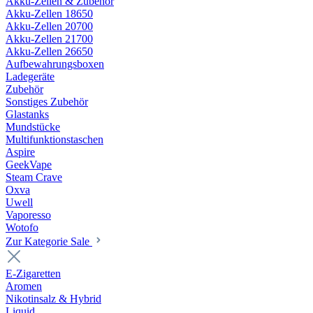
Akku-Zellen & Zubehör
Akku-Zellen 18650
Akku-Zellen 20700
Akku-Zellen 21700
Akku-Zellen 26650
Aufbewahrungsboxen
Ladegeräte
Zubehör
Sonstiges Zubehör
Glastanks
Mundstücke
Multifunktionstaschen
Aspire
GeekVape
Steam Crave
Oxva
Uwell
Vaporesso
Wotofo
Zur Kategorie Sale
E-Zigaretten
Aromen
Nikotinsalz & Hybrid
Liquid