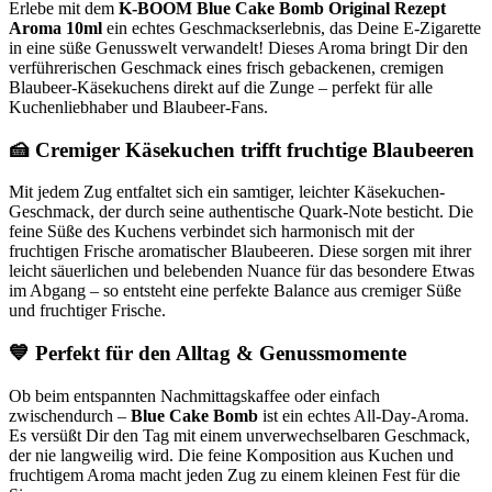
Erlebe mit dem
K-BOOM Blue Cake Bomb Original Rezept
Aroma 10ml
ein echtes Geschmackserlebnis, das Deine E-Zigarette
in eine süße Genusswelt verwandelt! Dieses Aroma bringt Dir den
verführerischen Geschmack eines frisch gebackenen, cremigen
Blaubeer-Käsekuchens direkt auf die Zunge – perfekt für alle
Kuchenliebhaber und Blaubeer-Fans.
🍰 Cremiger Käsekuchen trifft fruchtige Blaubeeren
Mit jedem Zug entfaltet sich ein samtiger, leichter Käsekuchen-
Geschmack, der durch seine authentische Quark-Note besticht. Die
feine Süße des Kuchens verbindet sich harmonisch mit der
fruchtigen Frische aromatischer Blaubeeren. Diese sorgen mit ihrer
leicht säuerlichen und belebenden Nuance für das besondere Etwas
im Abgang – so entsteht eine perfekte Balance aus cremiger Süße
und fruchtiger Frische.
💙 Perfekt für den Alltag & Genussmomente
Ob beim entspannten Nachmittagskaffee oder einfach
zwischendurch –
Blue Cake Bomb
ist ein echtes All-Day-Aroma.
Es versüßt Dir den Tag mit einem unverwechselbaren Geschmack,
der nie langweilig wird. Die feine Komposition aus Kuchen und
fruchtigem Aroma macht jeden Zug zu einem kleinen Fest für die