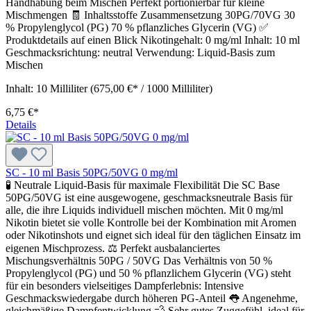
Handhabung beim Mischen Perfekt portionierbar für kleine
Mischmengen 🧾 Inhaltsstoffe Zusammensetzung 30PG/70VG 30
% Propylenglycol (PG) 70 % pflanzliches Glycerin (VG) ✅
Produktdetails auf einen Blick Nikotingehalt: 0 mg/ml Inhalt: 10 ml
Geschmacksrichtung: neutral Verwendung: Liquid-Basis zum
Mischen
Inhalt:
10 Milliliter
(675,00 €* / 1000 Milliliter)
6,75 €*
Details
SC - 10 ml Basis 50PG/50VG 0 mg/ml
🧪 Neutrale Liquid-Basis für maximale Flexibilität Die SC Base
50PG/50VG ist eine ausgewogene, geschmacksneutrale Basis für
alle, die ihre Liquids individuell mischen möchten. Mit 0 mg/ml
Nikotin bietet sie volle Kontrolle bei der Kombination mit Aromen
oder Nikotinshots und eignet sich ideal für den täglichen Einsatz im
eigenen Mischprozess. ⚖️ Perfekt ausbalanciertes
Mischungsverhältnis 50PG / 50VG Das Verhältnis von 50 %
Propylenglycol (PG) und 50 % pflanzlichem Glycerin (VG) steht
für ein besonders vielseitiges Dampferlebnis: Intensive
Geschmackswiedergabe durch höheren PG-Anteil 👅 Angenehme,
gleichmäßige Dampfentwicklung 💨 Sehr gutes Zuggefühl, ideal für