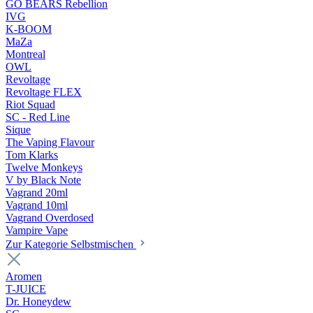
GO BEARS Rebellion
IVG
K-BOOM
MaZa
Montreal
OWL
Revoltage
Revoltage FLEX
Riot Squad
SC - Red Line
Sique
The Vaping Flavour
Tom Klarks
Twelve Monkeys
V by Black Note
Vagrand 20ml
Vagrand 10ml
Vagrand Overdosed
Vampire Vape
Zur Kategorie Selbstmischen
Aromen
T-JUICE
Dr. Honeydew