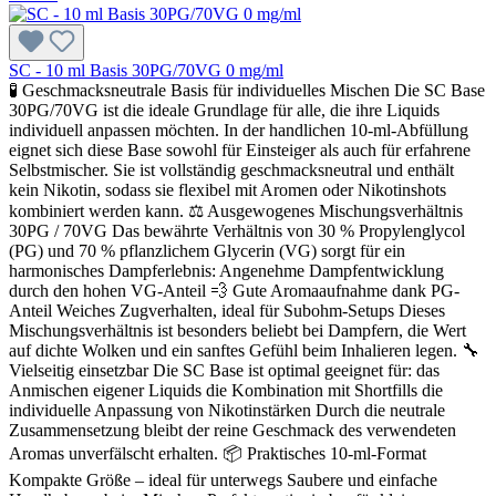
SC - 10 ml Basis 30PG/70VG 0 mg/ml
🧪 Geschmacksneutrale Basis für individuelles Mischen Die SC Base
30PG/70VG ist die ideale Grundlage für alle, die ihre Liquids
individuell anpassen möchten. In der handlichen 10-ml-Abfüllung
eignet sich diese Base sowohl für Einsteiger als auch für erfahrene
Selbstmischer. Sie ist vollständig geschmacksneutral und enthält
kein Nikotin, sodass sie flexibel mit Aromen oder Nikotinshots
kombiniert werden kann. ⚖️ Ausgewogenes Mischungsverhältnis
30PG / 70VG Das bewährte Verhältnis von 30 % Propylenglycol
(PG) und 70 % pflanzlichem Glycerin (VG) sorgt für ein
harmonisches Dampferlebnis: Angenehme Dampfentwicklung
durch den hohen VG-Anteil 💨 Gute Aromaaufnahme dank PG-
Anteil Weiches Zugverhalten, ideal für Subohm-Setups Dieses
Mischungsverhältnis ist besonders beliebt bei Dampfern, die Wert
auf dichte Wolken und ein sanftes Gefühl beim Inhalieren legen. 🔧
Vielseitig einsetzbar Die SC Base ist optimal geeignet für: das
Anmischen eigener Liquids die Kombination mit Shortfills die
individuelle Anpassung von Nikotinstärken Durch die neutrale
Zusammensetzung bleibt der reine Geschmack des verwendeten
Aromas unverfälscht erhalten. 📦 Praktisches 10-ml-Format
Kompakte Größe – ideal für unterwegs Saubere und einfache