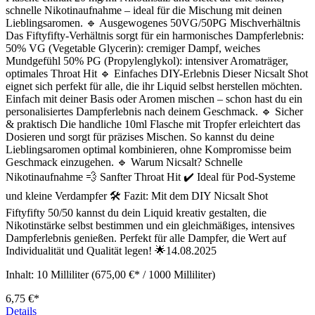
schnelle Nikotinaufnahme – ideal für die Mischung mit deinen
Lieblingsaromen. 🔹 Ausgewogenes 50VG/50PG Mischverhältnis
Das Fiftyfifty-Verhältnis sorgt für ein harmonisches Dampferlebnis:
50% VG (Vegetable Glycerin): cremiger Dampf, weiches
Mundgefühl 50% PG (Propylenglykol): intensiver Aromaträger,
optimales Throat Hit 🔹 Einfaches DIY-Erlebnis Dieser Nicsalt Shot
eignet sich perfekt für alle, die ihr Liquid selbst herstellen möchten.
Einfach mit deiner Basis oder Aromen mischen – schon hast du ein
personalisiertes Dampferlebnis nach deinem Geschmack. 🔹 Sicher
& praktisch Die handliche 10ml Flasche mit Tropfer erleichtert das
Dosieren und sorgt für präzises Mischen. So kannst du deine
Lieblingsaromen optimal kombinieren, ohne Kompromisse beim
Geschmack einzugehen. 🔹 Warum Nicsalt? Schnelle
Nikotinaufnahme 💨 Sanfter Throat Hit ✔️ Ideal für Pod-Systeme
und kleine Verdampfer 🛠️ Fazit: Mit dem DIY Nicsalt Shot
Fiftyfifty 50/50 kannst du dein Liquid kreativ gestalten, die
Nikotinstärke selbst bestimmen und ein gleichmäßiges, intensives
Dampferlebnis genießen. Perfekt für alle Dampfer, die Wert auf
Individualität und Qualität legen! 🌟14.08.2025
Inhalt:
10 Milliliter
(675,00 €* / 1000 Milliliter)
6,75 €*
Details