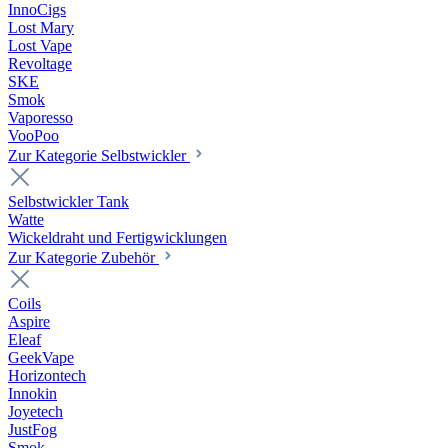
InnoCigs
Lost Mary
Lost Vape
Revoltage
SKE
Smok
Vaporesso
VooPoo
Zur Kategorie Selbstwickler
Selbstwickler Tank
Watte
Wickeldraht und Fertigwicklungen
Zur Kategorie Zubehör
Coils
Aspire
Eleaf
GeekVape
Horizontech
Innokin
Joyetech
JustFog
Smok