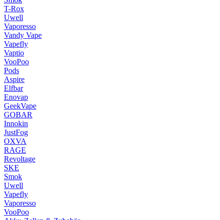
T-Rox
Uwell
Vaporesso
Vandy Vape
Vapefly
Vaptio
VooPoo
Pods
Aspire
Elfbar
Enovap
GeekVape
GOBAR
Innokin
JustFog
OXVA
RAGE
Revoltage
SKE
Smok
Uwell
Vapefly
Vaporesso
VooPoo