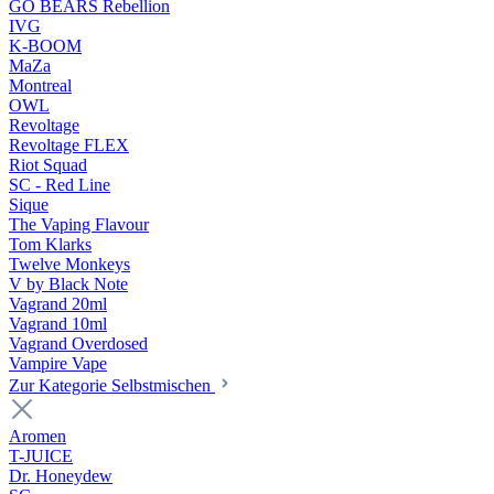
GO BEARS Rebellion
IVG
K-BOOM
MaZa
Montreal
OWL
Revoltage
Revoltage FLEX
Riot Squad
SC - Red Line
Sique
The Vaping Flavour
Tom Klarks
Twelve Monkeys
V by Black Note
Vagrand 20ml
Vagrand 10ml
Vagrand Overdosed
Vampire Vape
Zur Kategorie Selbstmischen
Aromen
T-JUICE
Dr. Honeydew