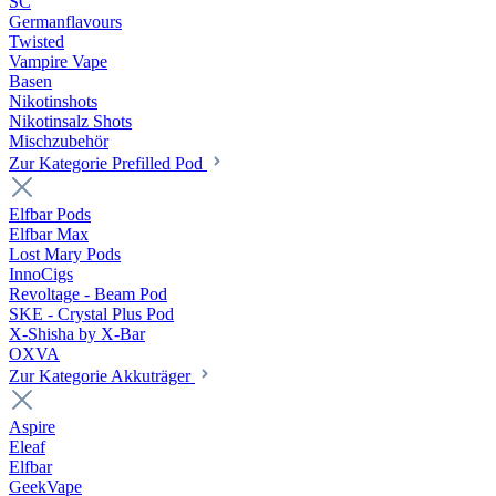
SC
Germanflavours
Twisted
Vampire Vape
Basen
Nikotinshots
Nikotinsalz Shots
Mischzubehör
Zur Kategorie Prefilled Pod
Elfbar Pods
Elfbar Max
Lost Mary Pods
InnoCigs
Revoltage - Beam Pod
SKE - Crystal Plus Pod
X-Shisha by X-Bar
OXVA
Zur Kategorie Akkuträger
Aspire
Eleaf
Elfbar
GeekVape