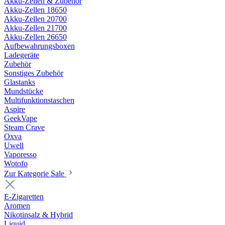
Akku-Zellen & Zubehör
Akku-Zellen 18650
Akku-Zellen 20700
Akku-Zellen 21700
Akku-Zellen 26650
Aufbewahrungsboxen
Ladegeräte
Zubehör
Sonstiges Zubehör
Glastanks
Mundstücke
Multifunktionstaschen
Aspire
GeekVape
Steam Crave
Oxva
Uwell
Vaporesso
Wotofo
Zur Kategorie Sale
E-Zigaretten
Aromen
Nikotinsalz & Hybrid
Liquid