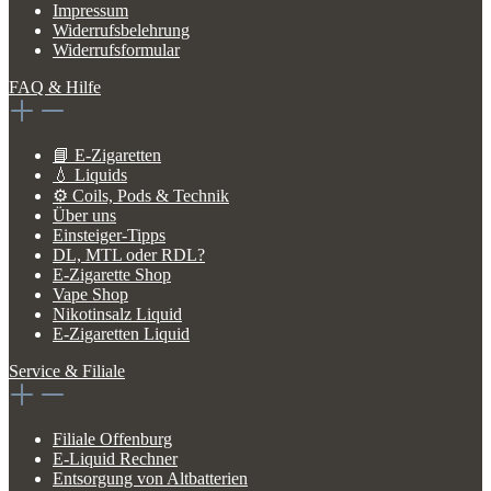
Impressum
Widerrufsbelehrung
Widerrufsformular
FAQ & Hilfe
📘 E-Zigaretten
💧 Liquids
⚙️ Coils, Pods & Technik
Über uns
Einsteiger-Tipps
DL, MTL oder RDL?
E-Zigarette Shop
Vape Shop
Nikotinsalz Liquid
E-Zigaretten Liquid
Service & Filiale
Filiale Offenburg
E-Liquid Rechner
Entsorgung von Altbatterien