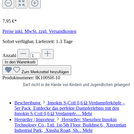
7,95 €*
Preise inkl. MwSt. zzgl. Versandkosten
Sofort verfügbar, Lieferzeit: 1-3 Tage
Anzahl
In den Warenkorb
Zum Merkzettel hinzufügen
Produktnummer:
IK100SH-10
Darf nicht in die Hände von Kindern und Jugendlichen gelangen!
Beschreibung
Innokin S-Coil 0,6 Ω Verdampferköpfe –
5er Pack Entdecke das perfekte Dampferlebnis mit den
Innokin S-Coil 0,6 Ω Verdampfe…
Mehr
Hersteller | Importeur
Hersteller: Shenzhen Innokin
Technology Co., Ltd. 1st-5th Floor, Building 6, Xinxintian
Industrial Park, Xinsha Road, Sh...
Mehr