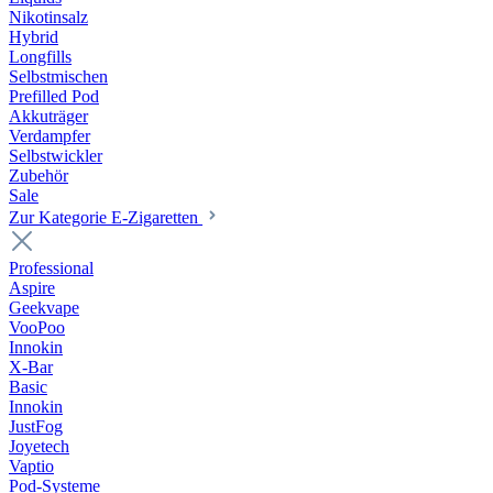
Nikotinsalz
Hybrid
Longfills
Selbstmischen
Prefilled Pod
Akkuträger
Verdampfer
Selbstwickler
Zubehör
Sale
Zur Kategorie E-Zigaretten
Professional
Aspire
Geekvape
VooPoo
Innokin
X-Bar
Basic
Innokin
JustFog
Joyetech
Vaptio
Pod-Systeme