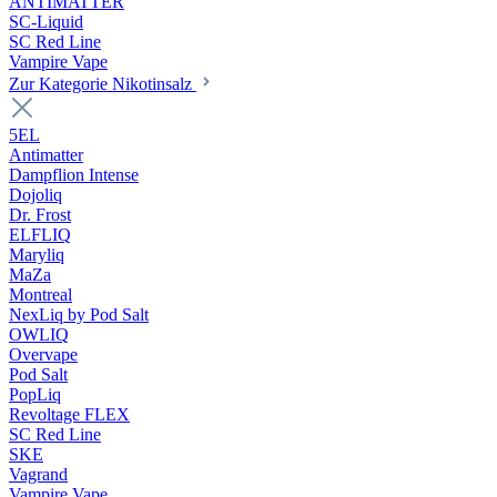
ANTIMATTER
SC-Liquid
SC Red Line
Vampire Vape
Zur Kategorie Nikotinsalz
5EL
Antimatter
Dampflion Intense
Dojoliq
Dr. Frost
ELFLIQ
Maryliq
MaZa
Montreal
NexLiq by Pod Salt
OWLIQ
Overvape
Pod Salt
PopLiq
Revoltage FLEX
SC Red Line
SKE
Vagrand
Vampire Vape