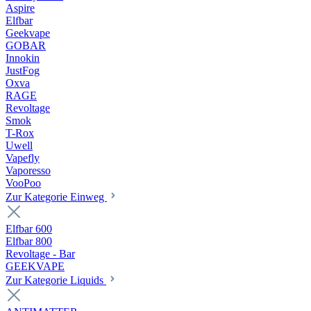
Aspire
Elfbar
Geekvape
GOBAR
Innokin
JustFog
Oxva
RAGE
Revoltage
Smok
T-Rox
Uwell
Vapefly
Vaporesso
VooPoo
Zur Kategorie Einweg
Elfbar 600
Elfbar 800
Revoltage - Bar
GEEKVAPE
Zur Kategorie Liquids