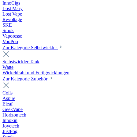
InnoCigs
Lost Mary
Lost Vape
Revoltage
SKE
Smok
Vaporesso
VooPoo
Zur Kategorie Selbstwickler
Selbstwickler Tank
Watte
Wickeldraht und Fertigwicklungen
Zur Kategorie Zubehör
Coils
Aspire
Eleaf
GeekVape
Horizontech
Innokin
Joyetech
JustFog
Smok