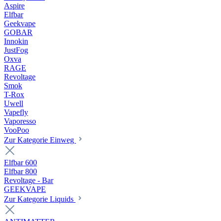
Aspire
Elfbar
Geekvape
GOBAR
Innokin
JustFog
Oxva
RAGE
Revoltage
Smok
T-Rox
Uwell
Vapefly
Vaporesso
VooPoo
Zur Kategorie Einweg
Elfbar 600
Elfbar 800
Revoltage - Bar
GEEKVAPE
Zur Kategorie Liquids