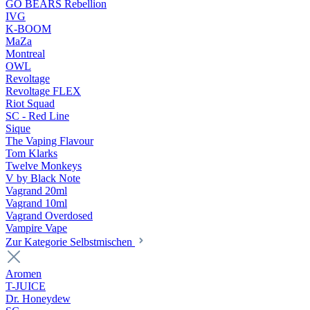
GO BEARS Rebellion
IVG
K-BOOM
MaZa
Montreal
OWL
Revoltage
Revoltage FLEX
Riot Squad
SC - Red Line
Sique
The Vaping Flavour
Tom Klarks
Twelve Monkeys
V by Black Note
Vagrand 20ml
Vagrand 10ml
Vagrand Overdosed
Vampire Vape
Zur Kategorie Selbstmischen
Aromen
T-JUICE
Dr. Honeydew