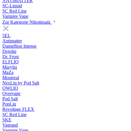
ANTIMATTER
SC-Liquid
SC Red Line
Vampire Vape
Zur Kategorie Nikotinsalz
5EL
Antimatter
Dampflion Intense
Dojoliq
Dr. Frost
ELFLIQ
Maryliq
MaZa
Montreal
NexLiq by Pod Salt
OWLIQ
Overvape
Pod Salt
PopLiq
Revoltage FLEX
SC Red Line
SKE
Vagrand
Vampire Vape