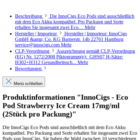
Beschreibung
Die InnoCigs Eco Pods sind ausschließlich
mit dem Eco Akku kompatibel. Pro Packung und Sorte
erhalten Sie insgesamt zwei Eco…
Mehr
Hersteller | Importeur
Hersteller | Importeur: InnoCigs
GmbH &amp; Co. KG Barnerstr. 14b 22761 Hamburg
service@innocigs.com
Mehr
CLP-Verordnung
Auszeichnung gemäß CLP-Verordnung
(EG) Nr. 1272/2008 Piktogramm(e): GHS07 H-Sätze:
H302+H312 Gesundheitssch...
Mehr
Bewertungen
Menü schließen
Produktinformationen "InnoCigs - Eco
Pod Strawberry Ice Cream 17mg/ml
(2Stück pro Packung)"
Die InnoCigs Eco Pods sind ausschließlich mit dem Eco Akku
kompatibel. Pro Packung und Sorte erhalten Sie insgesamt zwei Eco
Pods von InnoCigs. Sie haben die Wahl zwischen 10 verschiedenen