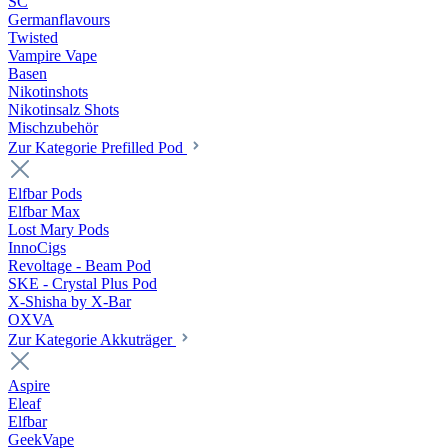
SC
Germanflavours
Twisted
Vampire Vape
Basen
Nikotinshots
Nikotinsalz Shots
Mischzubehör
Zur Kategorie Prefilled Pod
Elfbar Pods
Elfbar Max
Lost Mary Pods
InnoCigs
Revoltage - Beam Pod
SKE - Crystal Plus Pod
X-Shisha by X-Bar
OXVA
Zur Kategorie Akkuträger
Aspire
Eleaf
Elfbar
GeekVape