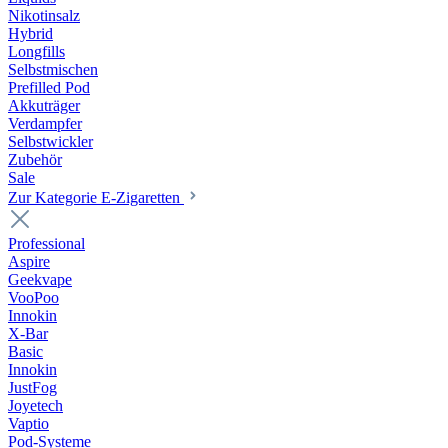
Nikotinsalz
Hybrid
Longfills
Selbstmischen
Prefilled Pod
Akkuträger
Verdampfer
Selbstwickler
Zubehör
Sale
Zur Kategorie E-Zigaretten
Professional
Aspire
Geekvape
VooPoo
Innokin
X-Bar
Basic
Innokin
JustFog
Joyetech
Vaptio
Pod-Systeme