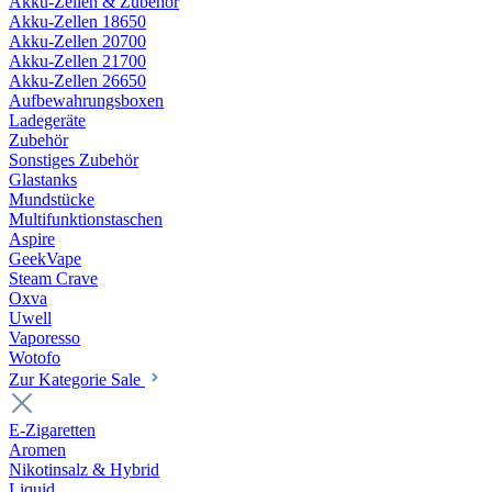
Akku-Zellen & Zubehör
Akku-Zellen 18650
Akku-Zellen 20700
Akku-Zellen 21700
Akku-Zellen 26650
Aufbewahrungsboxen
Ladegeräte
Zubehör
Sonstiges Zubehör
Glastanks
Mundstücke
Multifunktionstaschen
Aspire
GeekVape
Steam Crave
Oxva
Uwell
Vaporesso
Wotofo
Zur Kategorie Sale
E-Zigaretten
Aromen
Nikotinsalz & Hybrid
Liquid