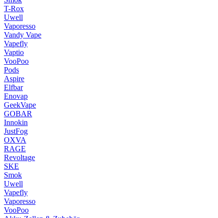
T-Rox
Uwell
Vaporesso
Vandy Vape
Vapefly
Vaptio
VooPoo
Pods
Aspire
Elfbar
Enovap
GeekVape
GOBAR
Innokin
JustFog
OXVA
RAGE
Revoltage
SKE
Smok
Uwell
Vapefly
Vaporesso
VooPoo