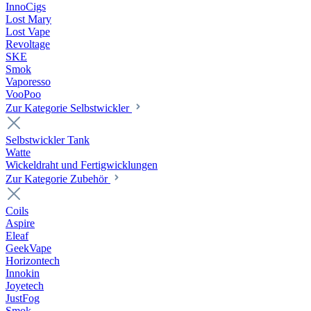
InnoCigs
Lost Mary
Lost Vape
Revoltage
SKE
Smok
Vaporesso
VooPoo
Zur Kategorie Selbstwickler
Selbstwickler Tank
Watte
Wickeldraht und Fertigwicklungen
Zur Kategorie Zubehör
Coils
Aspire
Eleaf
GeekVape
Horizontech
Innokin
Joyetech
JustFog
Smok