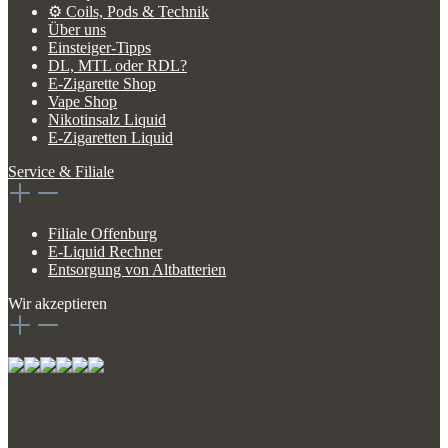
⚙️ Coils, Pods & Technik
Über uns
Einsteiger-Tipps
DL, MTL oder RDL?
E-Zigarette Shop
Vape Shop
Nikotinsalz Liquid
E-Zigaretten Liquid
Service & Filiale
Filiale Offenburg
E-Liquid Rechner
Entsorgung von Altbatterien
Wir akzeptieren