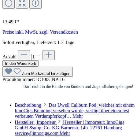
13,49 €*
Preise inkl. MwSt. zzgl. Versandkosten
Sofort verfügbar, Lieferzeit: 1-3 Tage
Anzahl
In den Warenkorb
Zum Merkzettel hinzufügen
Produktnummer:
IC100CNP-16
Darf nicht in die Hände von Kindern und Jugendlichen gelangen!
Beschreibung
Das Uwell Caliburn Pod, welches mit einem
InnoCigs Branding versehen wurde, verfügt über einen fest
verbauten Verdampferkopf…
Mehr
Hersteller | Importeur
Hersteller | Importeur: InnoCigs
GmbH &amp; Co. KG Barnerstr. 14b 22761 Hamburg
service@innocigs.com
Mehr