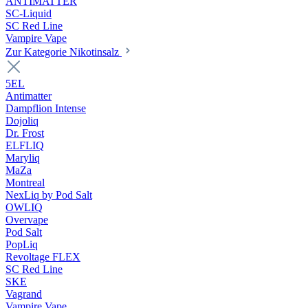
ANTIMATTER
SC-Liquid
SC Red Line
Vampire Vape
Zur Kategorie Nikotinsalz
5EL
Antimatter
Dampflion Intense
Dojoliq
Dr. Frost
ELFLIQ
Maryliq
MaZa
Montreal
NexLiq by Pod Salt
OWLIQ
Overvape
Pod Salt
PopLiq
Revoltage FLEX
SC Red Line
SKE
Vagrand
Vampire Vape