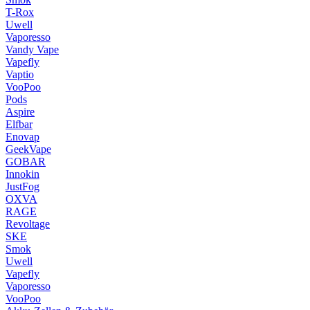
T-Rox
Uwell
Vaporesso
Vandy Vape
Vapefly
Vaptio
VooPoo
Pods
Aspire
Elfbar
Enovap
GeekVape
GOBAR
Innokin
JustFog
OXVA
RAGE
Revoltage
SKE
Smok
Uwell
Vapefly
Vaporesso
VooPoo