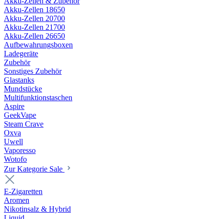
Akku-Zellen & Zubehör
Akku-Zellen 18650
Akku-Zellen 20700
Akku-Zellen 21700
Akku-Zellen 26650
Aufbewahrungsboxen
Ladegeräte
Zubehör
Sonstiges Zubehör
Glastanks
Mundstücke
Multifunktionstaschen
Aspire
GeekVape
Steam Crave
Oxva
Uwell
Vaporesso
Wotofo
Zur Kategorie Sale
E-Zigaretten
Aromen
Nikotinsalz & Hybrid
Liquid