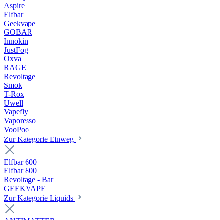
Aspire
Elfbar
Geekvape
GOBAR
Innokin
JustFog
Oxva
RAGE
Revoltage
Smok
T-Rox
Uwell
Vapefly
Vaporesso
VooPoo
Zur Kategorie Einweg
Elfbar 600
Elfbar 800
Revoltage - Bar
GEEKVAPE
Zur Kategorie Liquids