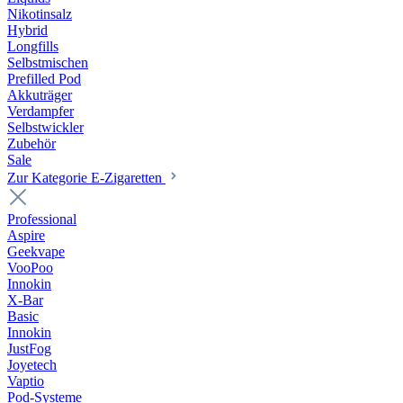
Nikotinsalz
Hybrid
Longfills
Selbstmischen
Prefilled Pod
Akkuträger
Verdampfer
Selbstwickler
Zubehör
Sale
Zur Kategorie E-Zigaretten
Professional
Aspire
Geekvape
VooPoo
Innokin
X-Bar
Basic
Innokin
JustFog
Joyetech
Vaptio
Pod-Systeme