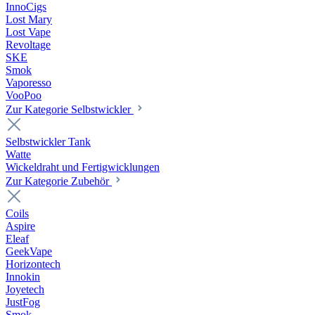
InnoCigs
Lost Mary
Lost Vape
Revoltage
SKE
Smok
Vaporesso
VooPoo
Zur Kategorie Selbstwickler
Selbstwickler Tank
Watte
Wickeldraht und Fertigwicklungen
Zur Kategorie Zubehör
Coils
Aspire
Eleaf
GeekVape
Horizontech
Innokin
Joyetech
JustFog
Smok