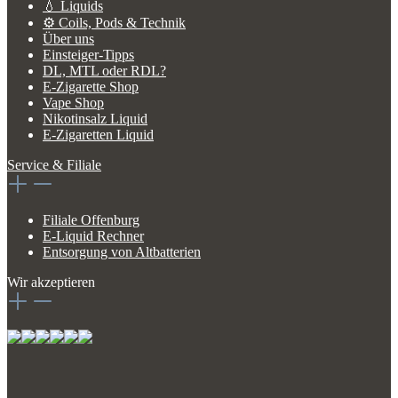
💧 Liquids
⚙️ Coils, Pods & Technik
Über uns
Einsteiger-Tipps
DL, MTL oder RDL?
E-Zigarette Shop
Vape Shop
Nikotinsalz Liquid
E-Zigaretten Liquid
Service & Filiale
Filiale Offenburg
E-Liquid Rechner
Entsorgung von Altbatterien
Wir akzeptieren