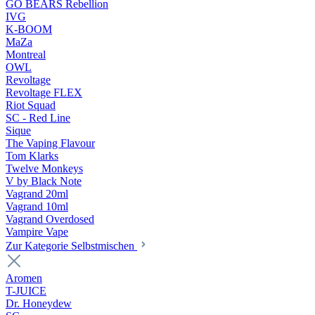
GO BEARS Rebellion
IVG
K-BOOM
MaZa
Montreal
OWL
Revoltage
Revoltage FLEX
Riot Squad
SC - Red Line
Sique
The Vaping Flavour
Tom Klarks
Twelve Monkeys
V by Black Note
Vagrand 20ml
Vagrand 10ml
Vagrand Overdosed
Vampire Vape
Zur Kategorie Selbstmischen
Aromen
T-JUICE
Dr. Honeydew