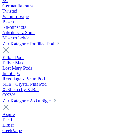
SC
Germanflavours
Twisted
Vampire Vape
Basen
Nikotinshots
Nikotinsalz Shots
Mischzubehör
Zur Kategorie Prefilled Pod
Elfbar Pods
Elfbar Max
Lost Mary Pods
InnoCigs
Revoltage - Beam Pod
SKE - Crystal Plus Pod
X-Shisha by X-Bar
OXVA
Zur Kategorie Akkuträger
Aspire
Eleaf
Elfbar
GeekVape