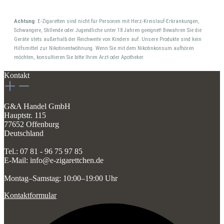
Achtung
: E-Zigaretten sind nicht für Personen mit Herz-Kreislauf-Erkrankungen,
Schwangere, Stillende oder Jugendliche unter 18 Jahren geeignet! Bewahren Sie die
Geräte stets außerhalb der Reichweite von Kindern auf. Unsere Produkte sind kein
Hilfsmittel zur Nikotinentwöhnung. Wenn Sie mit dem Nikotinkonsum aufhören
möchten, konsultieren Sie bitte Ihren Arzt oder Apotheker.
Kontakt
G&A Handel GmbH
Hauptstr. 115
77652 Offenburg
Deutschland
Tel.: 07 81 - 96 75 97 85
E-Mail: info@e-zigarettchen.de
Montag–Samstag: 10:00–19:00 Uhr
Kontaktformular