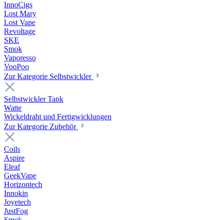
InnoCigs
Lost Mary
Lost Vape
Revoltage
SKE
Smok
Vaporesso
VooPoo
Zur Kategorie Selbstwickler
Selbstwickler Tank
Watte
Wickeldraht und Fertigwicklungen
Zur Kategorie Zubehör
Coils
Aspire
Eleaf
GeekVape
Horizontech
Innokin
Joyetech
JustFog
Smok