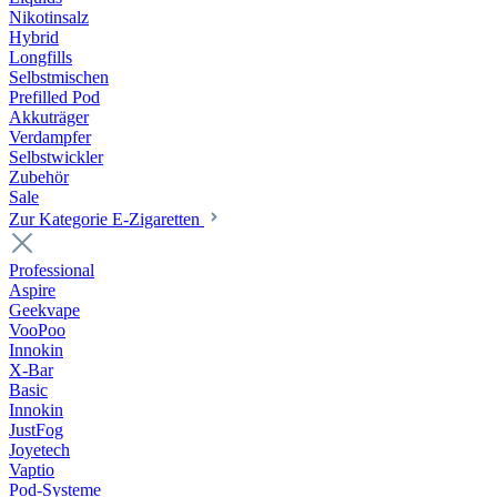
Nikotinsalz
Hybrid
Longfills
Selbstmischen
Prefilled Pod
Akkuträger
Verdampfer
Selbstwickler
Zubehör
Sale
Zur Kategorie E-Zigaretten
Professional
Aspire
Geekvape
VooPoo
Innokin
X-Bar
Basic
Innokin
JustFog
Joyetech
Vaptio
Pod-Systeme