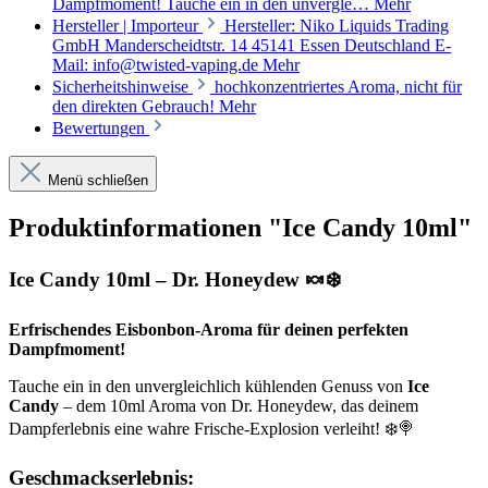
Dampfmoment! Tauche ein in den unvergle…
Mehr
Hersteller | Importeur
Hersteller: Niko Liquids Trading
GmbH Manderscheidtstr. 14 45141 Essen Deutschland E-
Mail: info@twisted-vaping.de
Mehr
Sicherheitshinweise
hochkonzentriertes Aroma, nicht für
den direkten Gebrauch!
Mehr
Bewertungen
Menü schließen
Produktinformationen "Ice Candy 10ml"
Ice Candy 10ml – Dr. Honeydew 🍬❄️
Erfrischendes Eisbonbon-Aroma für deinen perfekten
Dampfmoment!
Tauche ein in den unvergleichlich kühlenden Genuss von
Ice
Candy
– dem 10ml Aroma von Dr. Honeydew, das deinem
Dampferlebnis eine wahre Frische-Explosion verleiht! ❄️🍭
Geschmackserlebnis: