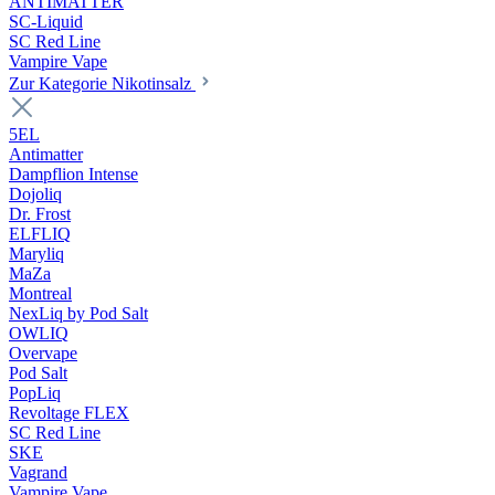
ANTIMATTER
SC-Liquid
SC Red Line
Vampire Vape
Zur Kategorie Nikotinsalz
5EL
Antimatter
Dampflion Intense
Dojoliq
Dr. Frost
ELFLIQ
Maryliq
MaZa
Montreal
NexLiq by Pod Salt
OWLIQ
Overvape
Pod Salt
PopLiq
Revoltage FLEX
SC Red Line
SKE
Vagrand
Vampire Vape