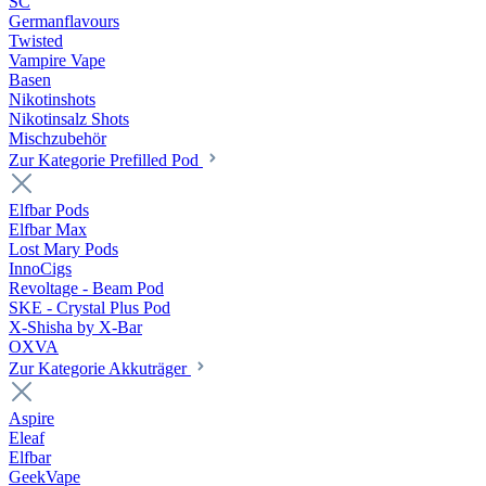
SC
Germanflavours
Twisted
Vampire Vape
Basen
Nikotinshots
Nikotinsalz Shots
Mischzubehör
Zur Kategorie Prefilled Pod
Elfbar Pods
Elfbar Max
Lost Mary Pods
InnoCigs
Revoltage - Beam Pod
SKE - Crystal Plus Pod
X-Shisha by X-Bar
OXVA
Zur Kategorie Akkuträger
Aspire
Eleaf
Elfbar
GeekVape