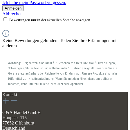
Ich habe mein Passwort vergessen.
Anmelden
Abbrechen
Bewertungen nur in der aktuellen Sprache anzeigen.
Keine Bewertungen gefunden. Teilen Sie Ihre Erfahrungen mit
anderen.
Achtung
: E-Zigaretten sind nicht für Personen mit Herz-Kreislauf-Erkrankungen,
Schwangere, Stillende oder Jugendliche unter 18 Jahren geeignet! Bewahren Sie die
Geräte stets außerhalb der Reichweite von Kindern auf. Unsere Produkte sind kein
Hilfsmittel zur Nikotinentwöhnung. Wenn Sie mit dem Nikotinkonsum aufhören
möchten, konsultieren Sie bitte Ihren Arzt oder Apotheker.
Kontakt
G&A Handel GmbH
Hauptstr. 115
77652 Offenburg
Deutschland