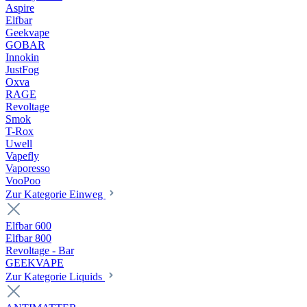
Aspire
Elfbar
Geekvape
GOBAR
Innokin
JustFog
Oxva
RAGE
Revoltage
Smok
T-Rox
Uwell
Vapefly
Vaporesso
VooPoo
Zur Kategorie Einweg
Elfbar 600
Elfbar 800
Revoltage - Bar
GEEKVAPE
Zur Kategorie Liquids