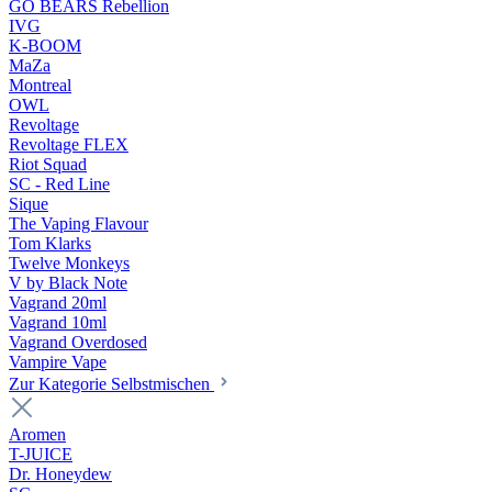
GO BEARS Rebellion
IVG
K-BOOM
MaZa
Montreal
OWL
Revoltage
Revoltage FLEX
Riot Squad
SC - Red Line
Sique
The Vaping Flavour
Tom Klarks
Twelve Monkeys
V by Black Note
Vagrand 20ml
Vagrand 10ml
Vagrand Overdosed
Vampire Vape
Zur Kategorie Selbstmischen
Aromen
T-JUICE
Dr. Honeydew