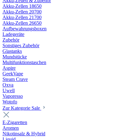
Akku-Zellen & Zubehör
Akku-Zellen 18650
Akku-Zellen 20700
Akku-Zellen 21700
Akku-Zellen 26650
Aufbewahrungsboxen
Ladegeräte
Zubehör
Sonstiges Zubehör
Glastanks
Mundstücke
Multifunktionstaschen
Aspire
GeekVape
Steam Crave
Oxva
Uwell
Vaporesso
Wotofo
Zur Kategorie Sale
E-Zigaretten
Aromen
Nikotinsalz & Hybrid
Liquid