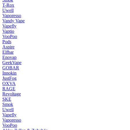
T-Rox
Uwell
Vaporesso
Vandy Vape
Vapefly
Vaptio
VooPoo
Pods
Aspire
Elfbar
Enovap
GeekVape
GOBAR
Innokin
JustFog
OXVA
RAGE
Revoltage
SKE
Smok
Uwell
Vapefly
Vaporesso
VooPoo