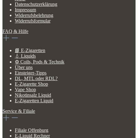
Datenschutzerklärung
Impressum
Widerrufsbelehrung
Widerrufsformular
FAQ & Hilfe
📘 E-Zigaretten
💧 Liquids
⚙️ Coils, Pods & Technik
Über uns
Einsteiger-Tipps
DL, MTL oder RDL?
E-Zigarette Shop
Vape Shop
Nikotinsalz Liquid
E-Zigaretten Liquid
Service & Filiale
Filiale Offenburg
E-Liquid Rechner