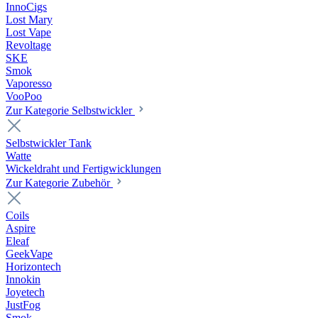
InnoCigs
Lost Mary
Lost Vape
Revoltage
SKE
Smok
Vaporesso
VooPoo
Zur Kategorie Selbstwickler
Selbstwickler Tank
Watte
Wickeldraht und Fertigwicklungen
Zur Kategorie Zubehör
Coils
Aspire
Eleaf
GeekVape
Horizontech
Innokin
Joyetech
JustFog
Smok