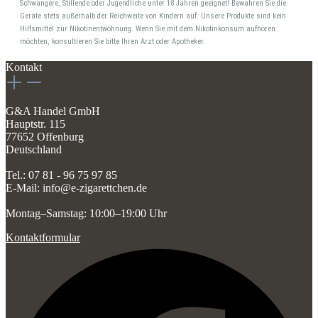
Schwangere, Stillende oder Jugendliche unter 18 Jahren geeignet! Bewahren Sie die
Geräte stets außerhalb der Reichweite von Kindern auf. Unsere Produkte sind kein
Hilfsmittel zur Nikotinentwöhnung. Wenn Sie mit dem Nikotinkonsum aufhören
möchten, konsultieren Sie bitte Ihren Arzt oder Apotheker.
Kontakt
G&A Handel GmbH
Hauptstr. 115
77652 Offenburg
Deutschland
Tel.: 07 81 - 96 75 97 85
E-Mail: info@e-zigarettchen.de
Montag–Samstag: 10:00–19:00 Uhr
Kontaktformular