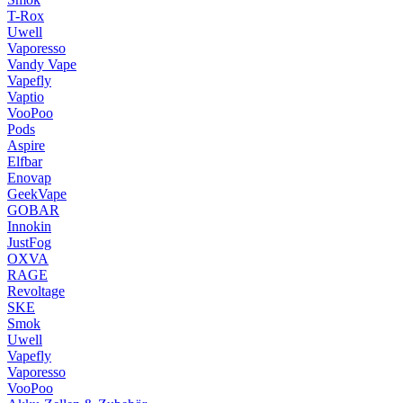
T-Rox
Uwell
Vaporesso
Vandy Vape
Vapefly
Vaptio
VooPoo
Pods
Aspire
Elfbar
Enovap
GeekVape
GOBAR
Innokin
JustFog
OXVA
RAGE
Revoltage
SKE
Smok
Uwell
Vapefly
Vaporesso
VooPoo