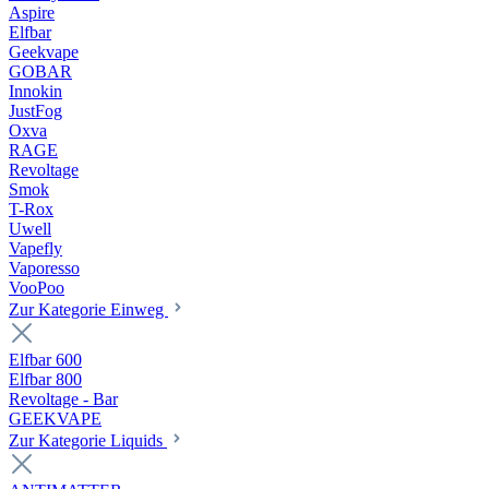
Aspire
Elfbar
Geekvape
GOBAR
Innokin
JustFog
Oxva
RAGE
Revoltage
Smok
T-Rox
Uwell
Vapefly
Vaporesso
VooPoo
Zur Kategorie Einweg
Elfbar 600
Elfbar 800
Revoltage - Bar
GEEKVAPE
Zur Kategorie Liquids