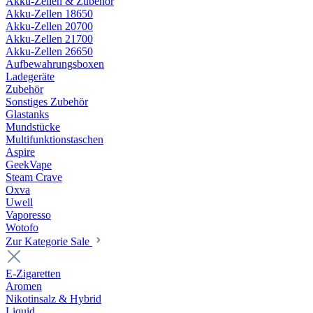
Akku-Zellen & Zubehör
Akku-Zellen 18650
Akku-Zellen 20700
Akku-Zellen 21700
Akku-Zellen 26650
Aufbewahrungsboxen
Ladegeräte
Zubehör
Sonstiges Zubehör
Glastanks
Mundstücke
Multifunktionstaschen
Aspire
GeekVape
Steam Crave
Oxva
Uwell
Vaporesso
Wotofo
Zur Kategorie Sale
E-Zigaretten
Aromen
Nikotinsalz & Hybrid
Liquid