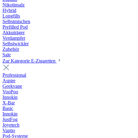
Nikotinsalz
Hybrid
Longfills
Selbstmischen
Prefilled Pod
Akkuträger
Verdampfer
Selbstwickler
Zubehör
Sale
Zur Kategorie E-Zigaretten
Professional
Aspire
Geekvape
VooPoo
Innokin
X-Bar
Basic
Innokin
JustFog
Joyetech
Vaptio
Pod-Systeme