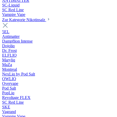
ANTIMATTER
SC-Liquid
SC Red Line
Vampire Vape
Zur Kategorie Nikotinsalz
5EL
Antimatter
Dampflion Intense
Dojoliq
Dr. Frost
ELFLIQ
Maryliq
MaZa
Montreal
NexLiq by Pod Salt
OWLIQ
Overvape
Pod Salt
PopLiq
Revoltage FLEX
SC Red Line
SKE
Vagrand
Vampire Vape