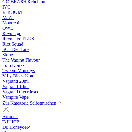
GO BEARS Rebellion
IVG
K-BOOM
MaZa
Montreal
OWL
Revoltage
Revoltage FLEX
Riot Squad
SC - Red Line
Sique
The Vaping Flavour
Tom Klarks
Twelve Monkeys
V by Black Note
Vagrand 20ml
Vagrand 10ml
Vagrand Overdosed
Vampire Vape
Zur Kategorie Selbstmischen
Aromen
T-JUICE
Dr. Honeydew