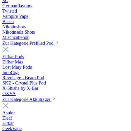
SC
Germanflavours
Twisted
Vampire Vape
Basen
Nikotinshots
Nikotinsalz Shots
Mischzubehör
Zur Kategorie Prefilled Pod
Elfbar Pods
Elfbar Max
Lost Mary Pods
InnoCigs
Revoltage - Beam Pod
SKE - Crystal Plus Pod
X-Shisha by X-Bar
OXVA
Zur Kategorie Akkuträger
Aspire
Eleaf
Elfbar
GeekVape