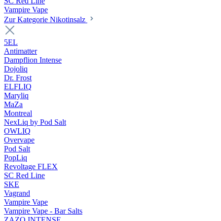
SC Red Line
Vampire Vape
Zur Kategorie Nikotinsalz
5EL
Antimatter
Dampflion Intense
Dojoliq
Dr. Frost
ELFLIQ
Maryliq
MaZa
Montreal
NexLiq by Pod Salt
OWLIQ
Overvape
Pod Salt
PopLiq
Revoltage FLEX
SC Red Line
SKE
Vagrand
Vampire Vape
Vampire Vape - Bar Salts
ZAZO INTENSE