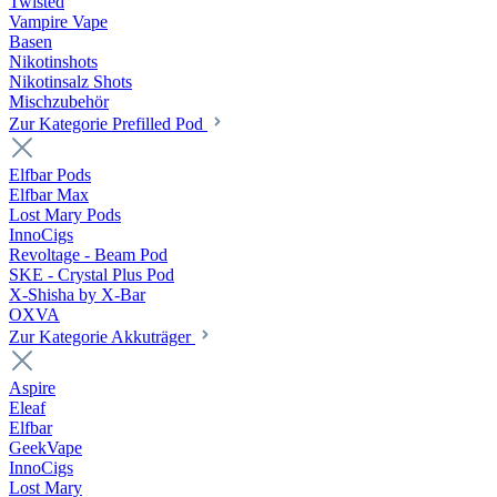
Twisted
Vampire Vape
Basen
Nikotinshots
Nikotinsalz Shots
Mischzubehör
Zur Kategorie Prefilled Pod
Elfbar Pods
Elfbar Max
Lost Mary Pods
InnoCigs
Revoltage - Beam Pod
SKE - Crystal Plus Pod
X-Shisha by X-Bar
OXVA
Zur Kategorie Akkuträger
Aspire
Eleaf
Elfbar
GeekVape
InnoCigs
Lost Mary