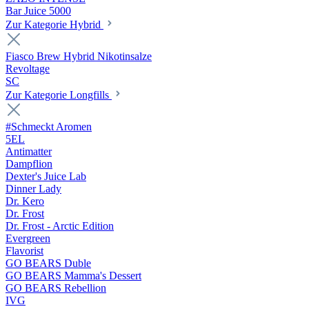
Bar Juice 5000
Zur Kategorie Hybrid
Fiasco Brew Hybrid Nikotinsalze
Revoltage
SC
Zur Kategorie Longfills
#Schmeckt Aromen
5EL
Antimatter
Dampflion
Dexter's Juice Lab
Dinner Lady
Dr. Kero
Dr. Frost
Dr. Frost - Arctic Edition
Evergreen
Flavorist
GO BEARS Duble
GO BEARS Mamma's Dessert
GO BEARS Rebellion
IVG