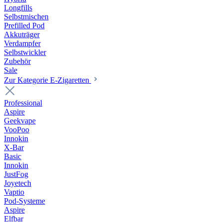
Longfills
Selbstmischen
Prefilled Pod
Akkuträger
Verdampfer
Selbstwickler
Zubehör
Sale
Zur Kategorie E-Zigaretten
Professional
Aspire
Geekvape
VooPoo
Innokin
X-Bar
Basic
Innokin
JustFog
Joyetech
Vaptio
Pod-Systeme
Aspire
Elfbar