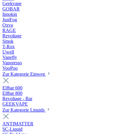
Geekvape
GOBAR
Innokin
JustFog
Oxva
RAGE
Revoltage
Smok
T-Rox
Uwell
Vapefly
Vaporesso
VooPoo
Zur Kategorie Einweg
Elfbar 600
Elfbar 800
Revoltage - Bar
GEEKVAPE
Zur Kategorie Liquids
ANTIMATTER
SC-Liquid