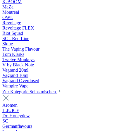
K-BOOM
MaZa
Montreal
OWL
Revoltage
Revoltage FLEX
Riot Squad
SC - Red Line
Sique
The Vaping Flavour
Tom Klarks
Twelve Monkeys
V by Black Note
Vagrand 20ml
Vagrand 10ml
Vagrand Overdosed
Vampire Vape
Zur Kategorie Selbstmischen
Aromen
T-JUICE
Dr. Honeydew
SC
Germanflavours