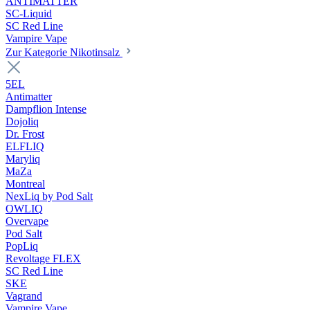
ANTIMATTER
SC-Liquid
SC Red Line
Vampire Vape
Zur Kategorie Nikotinsalz
5EL
Antimatter
Dampflion Intense
Dojoliq
Dr. Frost
ELFLIQ
Maryliq
MaZa
Montreal
NexLiq by Pod Salt
OWLIQ
Overvape
Pod Salt
PopLiq
Revoltage FLEX
SC Red Line
SKE
Vagrand
Vampire Vape