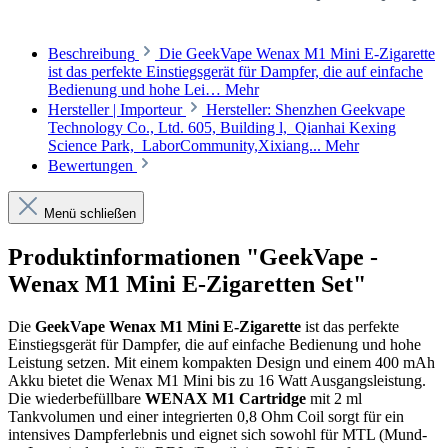
Beschreibung
Die GeekVape Wenax M1 Mini E-Zigarette
ist das perfekte Einstiegsgerät für Dampfer, die auf einfache
Bedienung und hohe Lei…
Mehr
Hersteller | Importeur
Hersteller: Shenzhen Geekvape
Technology Co., Ltd. 605, Building l, Qianhai Kexing
Science Park, LaborCommunity,Xixiang...
Mehr
Bewertungen
Menü schließen
Produktinformationen "GeekVape -
Wenax M1 Mini E-Zigaretten Set"
Die
GeekVape Wenax M1 Mini E-Zigarette
ist das perfekte
Einstiegsgerät für Dampfer, die auf einfache Bedienung und hohe
Leistung setzen. Mit einem kompakten Design und einem 400 mAh
Akku bietet die Wenax M1 Mini bis zu 16 Watt Ausgangsleistung.
Die wiederbefüllbare
WENAX M1 Cartridge
mit 2 ml
Tankvolumen und einer integrierten 0,8 Ohm Coil sorgt für ein
intensives Dampferlebnis und eignet sich sowohl für MTL (Mund-