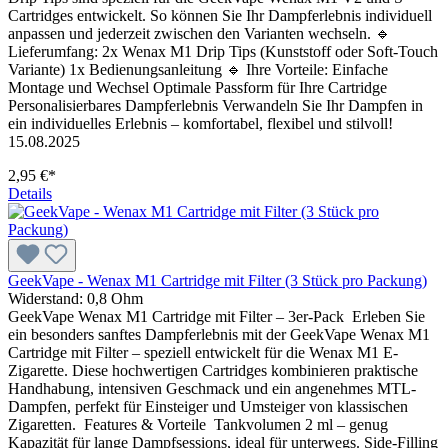
Cartridges entwickelt. So können Sie Ihr Dampferlebnis individuell
anpassen und jederzeit zwischen den Varianten wechseln. 🔹
Lieferumfang: 2x Wenax M1 Drip Tips (Kunststoff oder Soft-Touch
Variante) 1x Bedienungsanleitung 🔹 Ihre Vorteile: Einfache
Montage und Wechsel Optimale Passform für Ihre Cartridge
Personalisierbares Dampferlebnis Verwandeln Sie Ihr Dampfen in
ein individuelles Erlebnis – komfortabel, flexibel und stilvoll!
15.08.2025
2,95 €*
Details
GeekVape - Wenax M1 Cartridge mit Filter (3 Stück pro Packung)
Widerstand:
0,8 Ohm
GeekVape Wenax M1 Cartridge mit Filter – 3er-Pack Erleben Sie
ein besonders sanftes Dampferlebnis mit der GeekVape Wenax M1
Cartridge mit Filter – speziell entwickelt für die Wenax M1 E-
Zigarette. Diese hochwertigen Cartridges kombinieren praktische
Handhabung, intensiven Geschmack und ein angenehmes MTL-
Dampfen, perfekt für Einsteiger und Umsteiger von klassischen
Zigaretten. Features & Vorteile Tankvolumen 2 ml – genug
Kapazität für lange Dampfsessions, ideal für unterwegs. Side-Filling