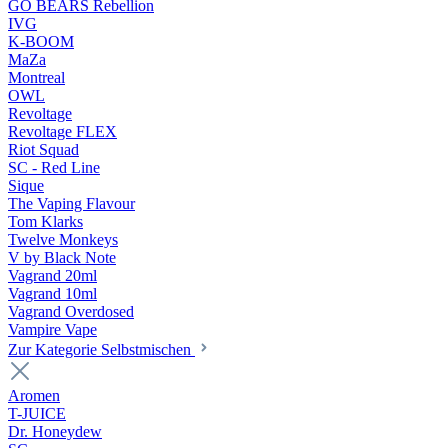
GO BEARS Rebellion
IVG
K-BOOM
MaZa
Montreal
OWL
Revoltage
Revoltage FLEX
Riot Squad
SC - Red Line
Sique
The Vaping Flavour
Tom Klarks
Twelve Monkeys
V by Black Note
Vagrand 20ml
Vagrand 10ml
Vagrand Overdosed
Vampire Vape
Zur Kategorie Selbstmischen
Aromen
T-JUICE
Dr. Honeydew