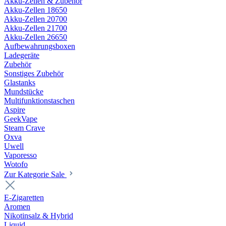
Akku-Zellen & Zubehör
Akku-Zellen 18650
Akku-Zellen 20700
Akku-Zellen 21700
Akku-Zellen 26650
Aufbewahrungsboxen
Ladegeräte
Zubehör
Sonstiges Zubehör
Glastanks
Mundstücke
Multifunktionstaschen
Aspire
GeekVape
Steam Crave
Oxva
Uwell
Vaporesso
Wotofo
Zur Kategorie Sale
E-Zigaretten
Aromen
Nikotinsalz & Hybrid
Liquid