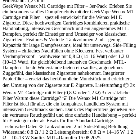
Widerstand:
1,2 Ohm
GeekVape Wenax M1 Cartridge mit Filter – 3er-Pack Erleben Sie
ein besonders sanftes Dampferlebnis mit der GeekVape Wenax M1
Cartridge mit Filter – speziell entwickelt für die Wenax M1 E-
Zigarette. Diese hochwertigen Cartridges kombinieren praktische
Handhabung, intensiven Geschmack und ein angenehmes MTL-
Dampfen, perfekt für Einsteiger und Umsteiger von klassischen
Zigaretten. Features & Vorteile Tankvolumen 2 ml – genug
Kapazität für lange Dampfsessions, ideal für unterwegs. Side-Filling
System – einfaches Nachfüllen ohne Kleckern. Fest verbauter
Verdampferkopf – wahlweise mit 0,8 Ω (14–16 Watt) oder 1,2 Ω
(10–13 Watt), für gleichbleibend intensiven Geschmack. MTL-
Dampfen – beide Widerstände bieten ein sanftes, angenehmes
Zuggefühl, das klassischen Zigaretten nahekommt. Integrierter
Papierfilter – ersetzt das herkömmliche Mundstück und erleichtert
den Umstieg von der Zigarette zur E-Zigarette. Lieferumfang 📦 3x
Wenax M1 Cartridge mit Filter (0,8 Ω oder 1,2 Ω) 3x zusätzliche
Filter Warum diese Cartridge? 💡 Die Wenax M1 Cartridge mit
Filter ist ideal für alle, die ein kompaktes, handliches System mit
intensivem Geschmack suchen. Dank des Papierfilters genießen Sie
ein vertrautes Rauchgefühl und eine einfache Handhabung – perfekt
für Einsteiger oder als Ersatz für Ihre Standard-Cartridge.
Technische Daten ⚙️ Tankvolumen: 2 ml Side-Filling Befüllung
Widerstand: 0,8 Ω / 1,2 Ω Leistungsbereich: 0,8 Ω = 14–16 W, 1,2
Ω = 10–13 W Sanftes MTL-Dampfen 15.08.2025