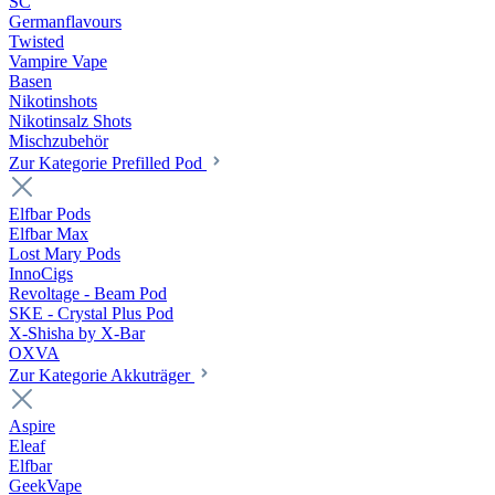
SC
Germanflavours
Twisted
Vampire Vape
Basen
Nikotinshots
Nikotinsalz Shots
Mischzubehör
Zur Kategorie Prefilled Pod
Elfbar Pods
Elfbar Max
Lost Mary Pods
InnoCigs
Revoltage - Beam Pod
SKE - Crystal Plus Pod
X-Shisha by X-Bar
OXVA
Zur Kategorie Akkuträger
Aspire
Eleaf
Elfbar
GeekVape