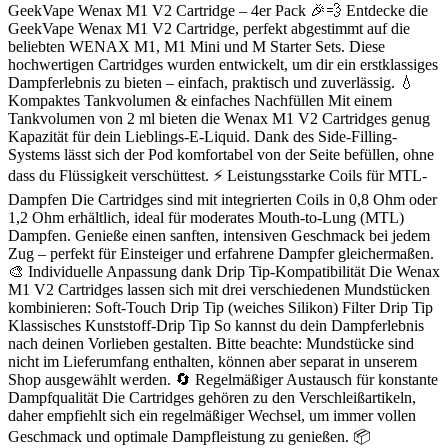
GeekVape Wenax M1 V2 Cartridge – 4er Pack 🎉💨 Entdecke die
GeekVape Wenax M1 V2 Cartridge, perfekt abgestimmt auf die
beliebten WENAX M1, M1 Mini und M Starter Sets. Diese
hochwertigen Cartridges wurden entwickelt, um dir ein erstklassiges
Dampferlebnis zu bieten – einfach, praktisch und zuverlässig. 💧
Kompaktes Tankvolumen & einfaches Nachfüllen Mit einem
Tankvolumen von 2 ml bieten die Wenax M1 V2 Cartridges genug
Kapazität für dein Lieblings-E-Liquid. Dank des Side-Filling-
Systems lässt sich der Pod komfortabel von der Seite befüllen, ohne
dass du Flüssigkeit verschüttest. ⚡ Leistungsstarke Coils für MTL-
Dampfen Die Cartridges sind mit integrierten Coils in 0,8 Ohm oder
1,2 Ohm erhältlich, ideal für moderates Mouth-to-Lung (MTL)
Dampfen. Genieße einen sanften, intensiven Geschmack bei jedem
Zug – perfekt für Einsteiger und erfahrene Dampfer gleichermaßen.
🎨 Individuelle Anpassung dank Drip Tip-Kompatibilität Die Wenax
M1 V2 Cartridges lassen sich mit drei verschiedenen Mundstücken
kombinieren: Soft-Touch Drip Tip (weiches Silikon) Filter Drip Tip
Klassisches Kunststoff-Drip Tip So kannst du dein Dampferlebnis
nach deinen Vorlieben gestalten. Bitte beachte: Mundstücke sind
nicht im Lieferumfang enthalten, können aber separat in unserem
Shop ausgewählt werden. 🔄 Regelmäßiger Austausch für konstante
Dampfqualität Die Cartridges gehören zu den Verschleißartikeln,
daher empfiehlt sich ein regelmäßiger Wechsel, um immer vollen
Geschmack und optimale Dampfleistung zu genießen. 📦