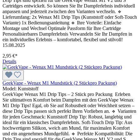
Drip Tips sind speziell für die GeekVape Wenax M1 V2 und S
Cartridges entwickelt. So können Sie Ihr Dampferlebnis individuell
anpassen und jederzeit zwischen den Varianten wechseln. 🔹
Lieferumfang: 2x Wenax M1 Drip Tips (Kunststoff oder Soft-Touch
Variante) 1x Bedienungsanleitung 🔹 Ihre Vorteile: Einfache
Montage und Wechsel Optimale Passform für Ihre Cartridge
Personalisierbares Dampferlebnis Verwandeln Sie Ihr Dampfen in
ein individuelles Erlebnis – komfortabel, flexibel und stilvoll!
15.08.2025
2,95 €*
Details
GeekVape - Wenax M1 Mundstück (2 Stückpro Packung)
Model:
Kunststoff
GeekVape Wenax M1 Drip Tips – 2 Stück pro Packung Erleben
Sie ultimativen Komfort beim Dampfen mit den GeekVape Wenax
M1 Drip Tips! Egal, ob Sie auf Robustheit oder Weichheit setzen –
diese Drip Tips passen sich perfekt Ihren Vorlieben an. 🔹 Varianten
für jeden Geschmack: Kunststoff Drip Tip: Robust, langlebig und
ideal für ein klassisches Dampferlebnis. Soft-Touch Drip Tip: Aus
hochwertigem Silikon, weich am Mund, für maximalen Komfort
und ein angenehmes Mundgefühl. 🔹 Perfekte Kompatibilität: Die
Drip Tips sind speziell für die GeekVape Wenax M1 V2 und S