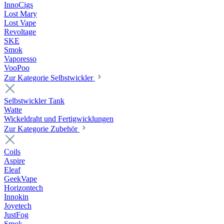
InnoCigs
Lost Mary
Lost Vape
Revoltage
SKE
Smok
Vaporesso
VooPoo
Zur Kategorie Selbstwickler
Selbstwickler Tank
Watte
Wickeldraht und Fertigwicklungen
Zur Kategorie Zubehör
Coils
Aspire
Eleaf
GeekVape
Horizontech
Innokin
Joyetech
JustFog
Smok