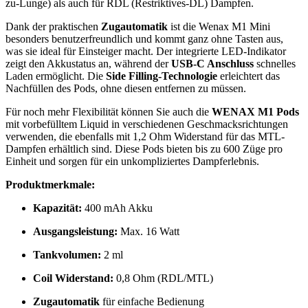
zu-Lunge) als auch für RDL (Restriktives-DL) Dampfen.
Dank der praktischen
Zugautomatik
ist die Wenax M1 Mini
besonders benutzerfreundlich und kommt ganz ohne Tasten aus,
was sie ideal für Einsteiger macht. Der integrierte LED-Indikator
zeigt den Akkustatus an, während der
USB-C Anschluss
schnelles
Laden ermöglicht. Die
Side Filling-Technologie
erleichtert das
Nachfüllen des Pods, ohne diesen entfernen zu müssen.
Für noch mehr Flexibilität können Sie auch die
WENAX M1 Pods
mit vorbefülltem Liquid in verschiedenen Geschmacksrichtungen
verwenden, die ebenfalls mit 1,2 Ohm Widerstand für das MTL-
Dampfen erhältlich sind. Diese Pods bieten bis zu 600 Züge pro
Einheit und sorgen für ein unkompliziertes Dampferlebnis.
Produktmerkmale:
Kapazität:
400 mAh Akku
Ausgangsleistung:
Max. 16 Watt
Tankvolumen:
2 ml
Coil Widerstand:
0,8 Ohm (RDL/MTL)
Zugautomatik
für einfache Bedienung