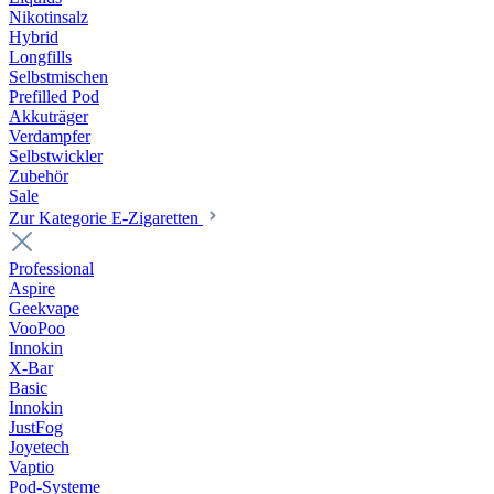
Nikotinsalz
Hybrid
Longfills
Selbstmischen
Prefilled Pod
Akkuträger
Verdampfer
Selbstwickler
Zubehör
Sale
Zur Kategorie E-Zigaretten
Professional
Aspire
Geekvape
VooPoo
Innokin
X-Bar
Basic
Innokin
JustFog
Joyetech
Vaptio
Pod-Systeme