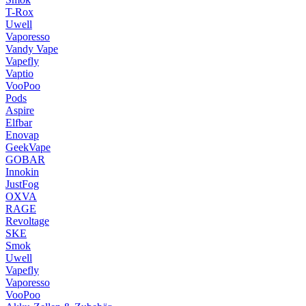
T-Rox
Uwell
Vaporesso
Vandy Vape
Vapefly
Vaptio
VooPoo
Pods
Aspire
Elfbar
Enovap
GeekVape
GOBAR
Innokin
JustFog
OXVA
RAGE
Revoltage
SKE
Smok
Uwell
Vapefly
Vaporesso
VooPoo