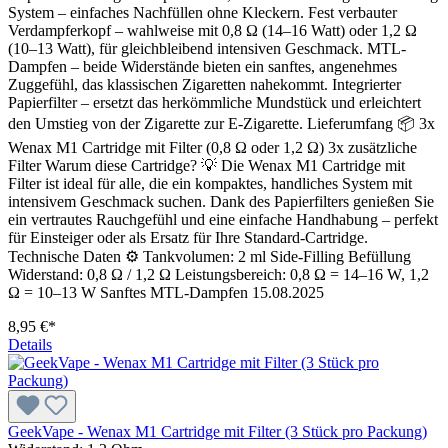
System – einfaches Nachfüllen ohne Kleckern. Fest verbauter
Verdampferkopf – wahlweise mit 0,8 Ω (14–16 Watt) oder 1,2 Ω
(10–13 Watt), für gleichbleibend intensiven Geschmack. MTL-
Dampfen – beide Widerstände bieten ein sanftes, angenehmes
Zuggefühl, das klassischen Zigaretten nahekommt. Integrierter
Papierfilter – ersetzt das herkömmliche Mundstück und erleichtert
den Umstieg von der Zigarette zur E-Zigarette. Lieferumfang 📦 3x
Wenax M1 Cartridge mit Filter (0,8 Ω oder 1,2 Ω) 3x zusätzliche
Filter Warum diese Cartridge? 💡 Die Wenax M1 Cartridge mit
Filter ist ideal für alle, die ein kompaktes, handliches System mit
intensivem Geschmack suchen. Dank des Papierfilters genießen Sie
ein vertrautes Rauchgefühl und eine einfache Handhabung – perfekt
für Einsteiger oder als Ersatz für Ihre Standard-Cartridge.
Technische Daten ⚙️ Tankvolumen: 2 ml Side-Filling Befüllung
Widerstand: 0,8 Ω / 1,2 Ω Leistungsbereich: 0,8 Ω = 14–16 W, 1,2
Ω = 10–13 W Sanftes MTL-Dampfen 15.08.2025
8,95 €*
Details
GeekVape - Wenax M1 Cartridge mit Filter (3 Stück pro Packung)