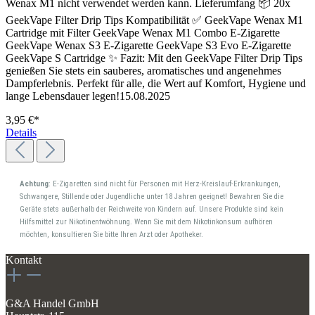
Wenax M1 nicht verwendet werden kann. Lieferumfang 📦 20x
GeekVape Filter Drip Tips Kompatibilität ✅ GeekVape Wenax M1
Cartridge mit Filter GeekVape Wenax M1 Combo E-Zigarette
GeekVape Wenax S3 E-Zigarette GeekVape S3 Evo E-Zigarette
GeekVape S Cartridge ✨ Fazit: Mit den GeekVape Filter Drip Tips
genießen Sie stets ein sauberes, aromatisches und angenehmes
Dampferlebnis. Perfekt für alle, die Wert auf Komfort, Hygiene und
lange Lebensdauer legen!15.08.2025
3,95 €*
Details
Achtung
: E-Zigaretten sind nicht für Personen mit Herz-Kreislauf-Erkrankungen,
Schwangere, Stillende oder Jugendliche unter 18 Jahren geeignet! Bewahren Sie die
Geräte stets außerhalb der Reichweite von Kindern auf. Unsere Produkte sind kein
Hilfsmittel zur Nikotinentwöhnung. Wenn Sie mit dem Nikotinkonsum aufhören
möchten, konsultieren Sie bitte Ihren Arzt oder Apotheker.
Kontakt
G&A Handel GmbH