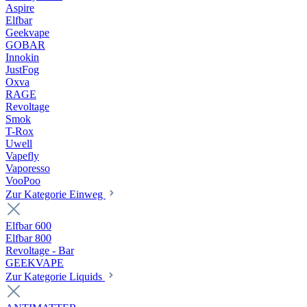
Aspire
Elfbar
Geekvape
GOBAR
Innokin
JustFog
Oxva
RAGE
Revoltage
Smok
T-Rox
Uwell
Vapefly
Vaporesso
VooPoo
Zur Kategorie Einweg
Elfbar 600
Elfbar 800
Revoltage - Bar
GEEKVAPE
Zur Kategorie Liquids