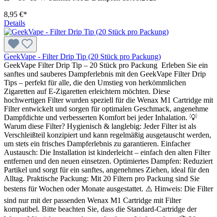
8,95 €*
Details
GeekVape - Filter Drip Tip (20 Stück pro Packung)
GeekVape Filter Drip Tip – 20 Stück pro Packung Erleben Sie ein
sanftes und sauberes Dampferlebnis mit den GeekVape Filter Drip
Tips – perfekt für alle, die den Umstieg von herkömmlichen
Zigaretten auf E-Zigaretten erleichtern möchten. Diese
hochwertigen Filter wurden speziell für die Wenax M1 Cartridge mit
Filter entwickelt und sorgen für optimalen Geschmack, angenehme
Dampfdichte und verbesserten Komfort bei jeder Inhalation. 💡
Warum diese Filter? Hygienisch & langlebig: Jeder Filter ist als
Verschleißteil konzipiert und kann regelmäßig ausgetauscht werden,
um stets ein frisches Dampferlebnis zu garantieren. Einfacher
Austausch: Die Installation ist kinderleicht – einfach den alten Filter
entfernen und den neuen einsetzen. Optimiertes Dampfen: Reduziert
Partikel und sorgt für ein sanftes, angenehmes Ziehen, ideal für den
Alltag. Praktische Packung: Mit 20 Filtern pro Packung sind Sie
bestens für Wochen oder Monate ausgestattet. ⚠️ Hinweis: Die Filter
sind nur mit der passenden Wenax M1 Cartridge mit Filter
kompatibel. Bitte beachten Sie, dass die Standard-Cartridge der