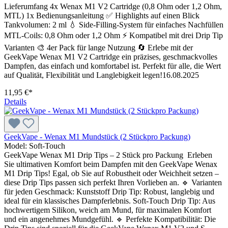
Lieferumfang 4x Wenax M1 V2 Cartridge (0,8 Ohm oder 1,2 Ohm,
MTL) 1x Bedienungsanleitung ✅ Highlights auf einen Blick
Tankvolumen: 2 ml 💧 Side-Filling-System für einfaches Nachfüllen
MTL-Coils: 0,8 Ohm oder 1,2 Ohm ⚡ Kompatibel mit drei Drip Tip
Varianten 🎨 4er Pack für lange Nutzung 🔄 Erlebe mit der
GeekVape Wenax M1 V2 Cartridge ein präzises, geschmackvolles
Dampfen, das einfach und komfortabel ist. Perfekt für alle, die Wert
auf Qualität, Flexibilität und Langlebigkeit legen!16.08.2025
11,95 €*
Details
GeekVape - Wenax M1 Mundstück (2 Stückpro Packung)
Model:
Soft-Touch
GeekVape Wenax M1 Drip Tips – 2 Stück pro Packung Erleben
Sie ultimativen Komfort beim Dampfen mit den GeekVape Wenax
M1 Drip Tips! Egal, ob Sie auf Robustheit oder Weichheit setzen –
diese Drip Tips passen sich perfekt Ihren Vorlieben an. 🔹 Varianten
für jeden Geschmack: Kunststoff Drip Tip: Robust, langlebig und
ideal für ein klassisches Dampferlebnis. Soft-Touch Drip Tip: Aus
hochwertigem Silikon, weich am Mund, für maximalen Komfort
und ein angenehmes Mundgefühl. 🔹 Perfekte Kompatibilität: Die