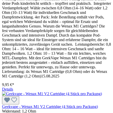
deine Pods kinderleicht seitlich – tropffrei und praktisch. Integrierter
Verdampferkopf: Wähle zwischen 0,8 Ohm (14–16 Watt) oder 1,2
Ohm (10–13 Watt) für individuellen Geschmack und
Dampfentwicklung. 4er Pack: Jede Bestellung enthält vier Pods,
egal welchen Widerstand du wählst – optimal für Ersatz und
langanhaltenden Genuss. Warum die Wenax M1 Cartridges? Die
fest verbauten Verdampferköpfe sorgen für gleichbleibenden
Geschmack und intensiven Dampf. Durch das kompakte Pod-
System sind sie ideal für Einsteiger und erfahrene Dampfer, die ein
unkompliziertes, zuverlässiges Gerät suchen. Leistungsbereiche: 0,8
Ohm: 14 – 16 Watt – ideal für intensiven Geschmack und sanfte
Dampfwolken. 1,2 Ohm: 10 – 13 Watt – für ein leichtes, weiches
MTL-Dampfen. Mit den GeekVape Wenax M1 Cartridges bist du
jederzeit bestens ausgestattet – einfach auffüllen, einsetzen und
genießen. Perfekt für unterwegs, zu Hause oder unterwegs.
Lieferumfang: 4x Wenax M1 Cartridge (0,8 Ohm) oder 4x Wenax
M1 Cartridge (1,2 Ohm)15.08.2025
9,95 €*
Details
Geekvape - Wenax M1 V2 Cartridge (4 Stück pro Packung)
Widerstand:
1,2 Ohm