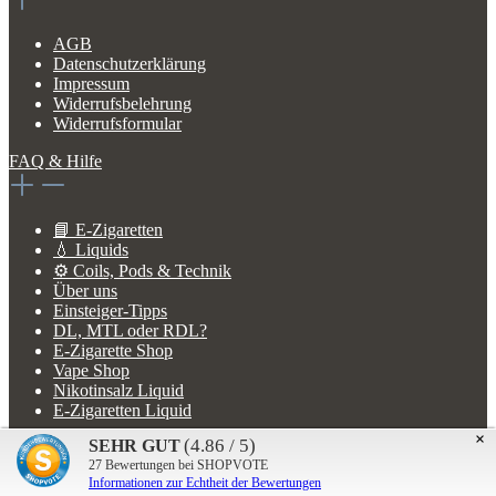
AGB
Datenschutzerklärung
Impressum
Widerrufsbelehrung
Widerrufsformular
FAQ & Hilfe
📘 E-Zigaretten
💧 Liquids
⚙️ Coils, Pods & Technik
Über uns
Einsteiger-Tipps
DL, MTL oder RDL?
E-Zigarette Shop
Vape Shop
Nikotinsalz Liquid
E-Zigaretten Liquid
×
(4.86 / 5)
SEHR GUT
Service & Filiale
27
Bewertungen bei SHOPVOTE
Informationen zur Echtheit der Bewertungen